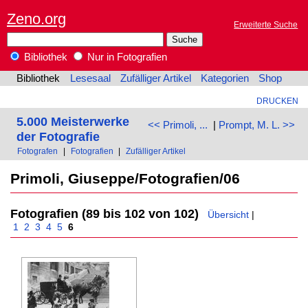
Zeno.org
Erweiterte Suche
Bibliothek
Nur in Fotografien
Bibliothek
Lesesaal
Zufälliger Artikel
Kategorien
Shop
DRUCKEN
5.000 Meisterwerke
<< Primoli, ...
|
Prompt, M. L. >>
der Fotografie
Fotografen
|
Fotografien
|
Zufälliger Artikel
Primoli, Giuseppe/Fotografien/06
Fotografien (89 bis 102 von 102)
Übersicht
|
1
2
3
4
5
6