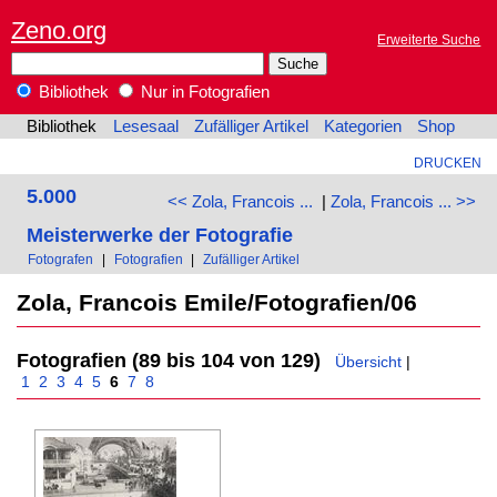
Zeno.org
Erweiterte Suche
Bibliothek
Nur in Fotografien
Bibliothek
Lesesaal
Zufälliger Artikel
Kategorien
Shop
DRUCKEN
5.000
<< Zola, Francois ...
|
Zola, Francois ... >>
Meisterwerke der Fotografie
Fotografen
|
Fotografien
|
Zufälliger Artikel
Zola, Francois Emile/Fotografien/06
Fotografien (89 bis 104 von 129)
Übersicht
|
1
2
3
4
5
6
7
8