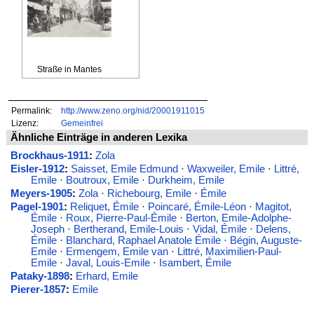
Straße in Mantes
Permalink:
http://www.zeno.org/nid/20001911015
Lizenz:
Gemeinfrei
Ähnliche Einträge in anderen Lexika
Brockhaus-1911
:
Zola
Eisler-1912
:
Saisset, Emile Edmund
·
Waxweiler, Emile
·
Littré,
Emile
·
Boutroux, Emile
·
Durkheim, Emile
Meyers-1905
:
Zola
·
Richebourg, Emile
·
Émile
Pagel-1901
:
Reliquet, Émile
·
Poincaré, Émile-Léon
·
Magitot,
Émile
·
Roux, Pierre-Paul-Émile
·
Berton, Emile-Adolphe-
Joseph
·
Bertherand, Emile-Louis
·
Vidal, Émile
·
Delens,
Émile
·
Blanchard, Raphael Anatole Émile
·
Bégin, Auguste-
Emile
·
Ermengem, Emile van
·
Littré, Maximilien-Paul-
Emile
·
Javal, Louis-Emile
·
Isambert, Émile
Pataky-1898
:
Erhard, Emile
Pierer-1857
:
Emile