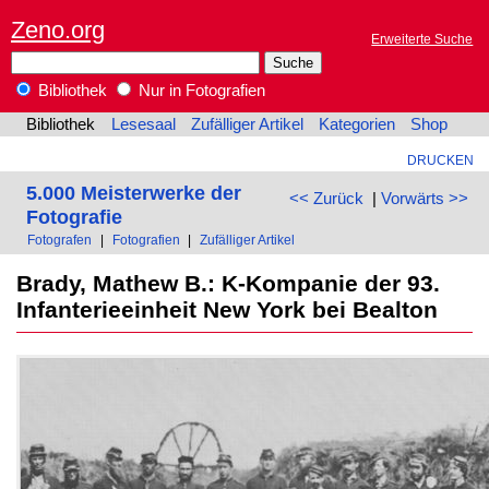
Zeno.org
Erweiterte Suche
Bibliothek
Nur in Fotografien
Bibliothek
Lesesaal
Zufälliger Artikel
Kategorien
Shop
DRUCKEN
5.000 Meisterwerke der
<< Zurück
|
Vorwärts >>
Fotografie
Fotografen
|
Fotografien
|
Zufälliger Artikel
Brady, Mathew B.: K-Kompanie der 93.
Infanterieeinheit New York bei Bealton