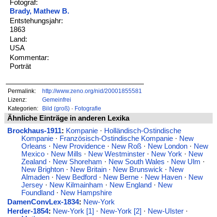
Fotograf:
Brady, Mathew B.
Entstehungsjahr:
1863
Land:
USA
Kommentar:
Porträt
Permalink:
http://www.zeno.org/nid/20001855581
Lizenz:
Gemeinfrei
Kategorien:
Bild (groß)
·
Fotografie
Ähnliche Einträge in anderen Lexika
Brockhaus-1911
:
Kompanie
·
Holländisch-Ostindische
Kompanie
·
Französisch-Ostindische Kompanie
·
New
Orleans
·
New Providence
·
New Roß
·
New London
·
New
Mexico
·
New Mills
·
New Westminster
·
New York
·
New
Zealand
·
New Shoreham
·
New South Wales
·
New Ulm
·
New Brighton
·
New Britain
·
New Brunswick
·
New
Almaden
·
New Bedford
·
New Berne
·
New Haven
·
New
Jersey
·
New Kilmainham
·
New England
·
New
Foundland
·
New Hampshire
DamenConvLex-1834
:
New-York
Herder-1854
:
New-York [1]
·
New-York [2]
·
New-Ulster
·