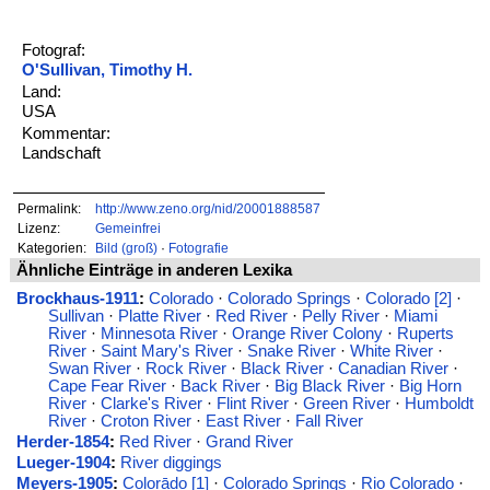
Fotograf:
O'Sullivan, Timothy H.
Land:
USA
Kommentar:
Landschaft
Permalink:
http://www.zeno.org/nid/20001888587
Lizenz:
Gemeinfrei
Kategorien:
Bild (groß)
·
Fotografie
Ähnliche Einträge in anderen Lexika
Brockhaus-1911
:
Colorado
·
Colorado Springs
·
Colorado [2]
·
Sullivan
·
Platte River
·
Red River
·
Pelly River
·
Miami
River
·
Minnesota River
·
Orange River Colony
·
Ruperts
River
·
Saint Mary's River
·
Snake River
·
White River
·
Swan River
·
Rock River
·
Black River
·
Canadian River
·
Cape Fear River
·
Back River
·
Big Black River
·
Big Horn
River
·
Clarke's River
·
Flint River
·
Green River
·
Humboldt
River
·
Croton River
·
East River
·
Fall River
Herder-1854
:
Red River
·
Grand River
Lueger-1904
:
River diggings
Meyers-1905
:
Colorādo [1]
·
Colorado Springs
·
Rio Colorado
·