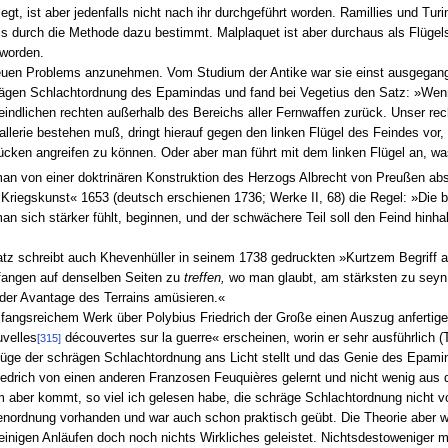
t, ist aber jedenfalls nicht nach ihr durchgeführt worden. Ramillies und Turi
 durch die Methode dazu bestimmt. Malplaquet ist aber durchaus als Flügelsch
 worden.
euen Problems anzunehmen. Vom Studium der Antike war sie einst ausgegange
chrägen Schlachtordnung des Epamindas und fand bei Vegetius den Satz: »We
eindlichen rechten außerhalb des Bereichs aller Fernwaffen zurück. Unser rec
allerie bestehen muß, dringt hierauf gegen den linken Flügel des Feindes vor
ücken angreifen zu können. Oder aber man führt mit dem linken Flügel an, wa
man von einer doktrinären Konstruktion des Herzogs Albrecht von Preußen abs
 Kriegskunst« 1653 (deutsch erschienen 1736; Werke II, 68) die Regel: »Die b
 sich stärker fühlt, beginnen, und der schwächere Teil soll den Feind hinhalt
tz schreibt auch Khevenhüller in seinem 1738 gedruckten »Kurtzem Begriff all
nfangen auf denselben Seiten zu
treffen,
wo man glaubt, am stärksten zu seyn
oder Avantage des Terrains amüsieren.«
angsreichem Werk über Polybius Friedrich der Große einen Auszug anfertigen 
velles
découvertes sur la guerre« erscheinen, worin er sehr ausführlich (T
[315]
züge der schrägen Schlachtordnung ans Licht stellt und das Genie des Epamin
iedrich von einen anderen Franzosen Feuquières gelernt und nicht wenig aus d
ber kommt, so viel ich gelesen habe, die schräge Schlachtordnung nicht vor.
nordnung vorhanden und war auch schon praktisch geübt. Die Theorie aber w
einigen Anläufen doch noch nichts Wirkliches geleistet. Nichtsdestoweniger