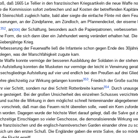
, daß 1665 Le Tellier in den französischen Kriegsartikeln die neue Waffe noc
e die Kommission sofort zerbrechen und auf Kosten der betreffenden Kapitän
 Steinschloß zugleich hatte, bald aber siegte die einfache Flinte mit dem Feu
sserungen, an der Zündpfanne, am Zündloch, am Pfannendeckel, der eiserne L
352
s
, an
der Schäftung, besonders auch die Papierpatronen, verbesserten
[306]
e Form, die sich dann über ein Jahrhundert wenig verändert erhalten hat. Die
iebenjährige Krieg.
erbesserung der Feuerwaffe ließ die Infanterie schon gegen Ende des 30jähri
legen, was der Marschfähigkeit zugute kam.
te Waffe konnte vermöge der besseren Ausbildung der Soldaten in der stehe
n Aufstellung konnten die Musketen nur vermöge der leicht in Verwirrung ger
echsgliedrige Aufstellung auf vier und endlich bei den Preußen auf drei Glie
353
hre gleichzeitig zur Wirkung gelangen konnten
. Friedrich der Große sucht
354
 vier Schritt, sondern nur drei Schritt Rottenbreite kamen
. Durch unausge
e gesteigert. Bei der großen Unsicherheit des einzelnen Schusses verzichtet
 und suchte die Wirkung in dem möglichst schnell hintereinander abgegebene
orschrieb, daß man das Feuern nicht übereilen solle, »weil ein Kern zuford
ten worden. Dagegen wurde der höchste Wert darauf gelegt, daß die Salve gu
hzeitige Einschlagen so vieler Geschosse, die demoralisierende Wirkung ver
ie französischen und die englisch-hannöverschen Garden einander ohne zu sch
 sich um den ersten Schuß. Die Engländer gaben die erste Salve, die so mörd
ie Flucht ergriff.