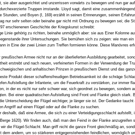
icht, sie aber ausgerichtet und unzerrissen vorwärts zu bewegen und nun gar 
durchexerzierte Truppen imstande. Lloyd sagt, damit eine zusammenhängend
 Stunden, und Boyen (I, 169) erzählt in seinen Erinnerungen, seinen Erfahru
ttag nur sehr selten oder beinahe gar nicht mit Ordnung zu bewegen sei; die
797 erschienenen Geschichte der Kriegskunst schreibt:
ange Linie gehörig zu richten, beinahe unmöglich aber: sie aus Einer Kolonne 
egenstande ihrer Untersuchungen. Sie bemühen sich zu zeigen: wie man ein
nn in Eine der zwei Linien zum Treffen formieren könne. Diese Manövres erf
r preußischen Armee nicht nur an der überlieferten Ausbildung gearbeitet, so
heit erstrebt und nach neuen, verfeinerten Formen in der Verwendung der Tr
nschweigischen und anhaltischen Prinzen in preußischem Dienst und das ganze 
ste Produkt dieser schaffensfreudigen Betriebsamkeit ist die schräge Schla
fen Aufstellung der Infanterie, um die Feuerkraft zu verstärken, zur immer fl
n, in der es nicht nur sehr schwer war, sich geordnet zu bewegen, sondern au
. Bei einer quadratischen Aufstellung sind Front und Flanke gleich stark. Bei
die Unterscheidung der Flügel wichtiger, je länger sie ist. Der Gedanke taucht
n Angriff auf einen Flügel oder auf die Flanke zu suchen.
r deshalb, daß eine Armee, die sich zu einer Verteidigungsschlacht aufstellt, 
Berge 1620). Wir finden auch, daß man den Feind in der Flanke anzugreifen s
wir die Flügel-Schlacht. Man griff nicht die ganze Front gleichmäßig an, son
mit dem andern, um so stärkeren entgegenstehenden feindlichen, womöglich u