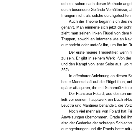
scheint schon nach dieser Methode angeleg
durch besondere Gelände-Verhältnisse, als
Irrungen nicht als solche durchgefochten
Auch die Theorie begann sich des n
genährt. Man erinnerte sich jetzt der s
zieht man seinen linken Flügel von dem f
Truppen, sowohl an Infanterie wie an Kav
durchbricht oder umfaßt ihn, um ihn im R
Der erste neuere Theoretiker, wenn 
zu sein. Er gibt in seinem Werk »Von der
und den Kampf von jener Seite aus, wo man
352).
In offenbarer Anlehnung an diesen Sa
beste Mannschaft auf die Flügel thun, a
später attaquiren, ihn mit Scharmützeln 
Der Franzose Folard, aus dessen umf
ließ vor seinem Hauptwerk ein Buch »Nou
Leuctra und Mantinea behandelt, die Vor
Noch viel mehr als von Folard hat Fr
Anweisungen übernommen. Grade bei ihm a
also der Gedanke der schrägen Schlachte
durchgedrungen und die Praxis hatte mit 