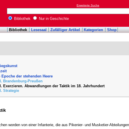
Erweiterte Suche
Bibliothek
Nur in Geschichte
Bibliothek
Lesesaal
Zufälliger Artikel
Kategorien
Shop
riegskunst
zeit
e Epoche der stehenden Heere
el. Brandenburg-Preußen
el. Exerzieren. Abwandlungen der Taktik im 18. Jahrhundert
l. Strategie
tik
ochen worden von einer Infanterie, die aus Pikenier- und Musketier-Abteilung