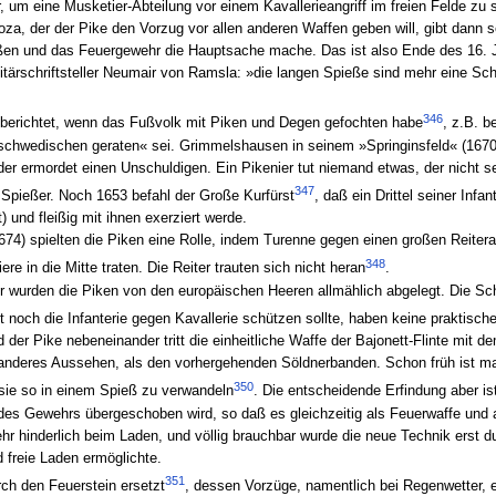
um eine Musketier-Abteilung vor einem Kavallerieangriff im freien Felde zu 
, der der Pike den Vorzug vor allen anderen Waffen geben will, gibt dann se
en und das Feuergewehr die Hauptsache mache. Das ist also Ende des 16. 
ilitärschriftsteller Neumair von Ramsla: »die langen Spieße sind mehr eine 
346
 berichtet, wenn das Fußvolk mit Piken und Degen gefochten habe
, z.B. b
 schwedischen geraten« sei. Grimmelshausen in seinem »Springinsfeld« (1670)
er ermordet einen Unschuldigen. Ein Pikenier tut niemand etwas, der nicht se
347
 Spießer. Noch 1653 befahl der Große Kurfürst
, daß ein Drittel seiner Infa
 und fleißig mit ihnen exerziert werde.
674) spielten die Piken eine Rolle, indem Turenne gegen einen großen Reitera
348
re in die Mitte traten. Die Reiter trauten sich nicht heran
.
 wurden die Piken von den europäischen Heeren allmählich abgelegt. Die Sch
 noch die Infanterie gegen Kavallerie schützen sollte, haben keine praktisch
 der Pike nebeneinander tritt die einheitliche Waffe der Bajonett-Flinte mit 
 anderes Aussehen, als den vorhergehenden Söldnerbanden. Schon früh ist m
350
sie so in einem Spieß zu verwandeln
. Die entscheidende Erfindung aber is
f des Gewehrs übergeschoben wird, so daß es gleichzeitig als Feuerwaffe und
hr hinderlich beim Laden, und völlig brauchbar wurde die neue Technik erst d
 freie Laden ermöglichte.
351
rch den Feuerstein ersetzt
, dessen Vorzüge, namentlich bei Regenwetter, e