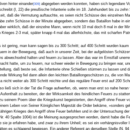
alven hinter einander
abgegeben werden konnten, haben sich legendare Vors
[309]
chreibt (I, 22) die preußische Infanterie solle im 18. Jahrhundert bis zu ze
keit, daß die Vermutung auftauchte, es seien nicht Schüsse des einzelnen M
habe zehn Schüsse in der Minute abgegeben, sondern das Bataillon habe in ei
aber wirklich, daß der einzelne Mann, wenn nicht 10 mal doch 8 mal in der M
en Krieges 2-3 mal, später knapp 4 mal das allerhöchste, das mit scharfen Pa
 ist gering, man kann sagen bis zu 300 Schritt; auf 400 Schritt wurden kaum n
ern in der Bewegung, daß auch in unserer Zeit, bei der aufgelösten Schützenl
ns abwechselnd halten und feuern zu lassen. Aber das war im Ernstfall unerrei
macht hatte, um zu feuern, nur schwer wieder in Bewegung zu bringen war, u
tellung, daß beste sei, die Infanterie ohne Schießen stürmen zu lassen und da
ende Wirkung fiel dann allein den leichten Bataillongeschützen zu, die von Ma
nicht weiter als 300 Schritt reichte und das reguläre Feuer erst auf 200 Schri
 so ließ sich in der Tat die Frage aufwerfen, ob, wenn man erst so nahe heran
n Aufenthalt zu bereiten, der der Wirksamkeit des feindlichen Feuers zu stat
h zu seinem Poem über die Kriegskunst begeisterten, den Angriff ohne Feuer 
seinem Leben von Seiner Königlichen Majestät die Order bekäme, »sonders ge
jährigen Krieges den Angriff ohne Feuer befohlen und in der Untersuchung der
 Nr. 40 Spalte 1004) ist die Meinung ausgesprochen worden, damit habe die Fe
sie je erfahren habe, und zwar zu ihrem Unheil; es sei ein verhängnisvoller 
ätten es schlagend bewiesen. Ein anderer Referent an derselben Stelle (N. 94