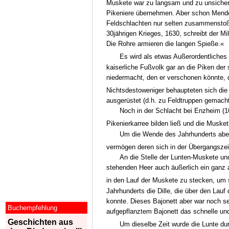
Muskete war zu langsam und zu unsicher, 
Pikeniere übernehmen. Aber schon Mendoza
Feldschlachten nur selten zusammenstoß
30jährigen Krieges, 1630, schreibt der M
Die Rohre armieren die langen Spieße.«
Es wird als etwas Außerordentliches
kaiserliche Fußvolk gar an die Piken der
niedermacht, den er verschonen könnte, d
Nichtsdestoweniger behaupteten sich die
ausgerüstet (d.h. zu Feldtruppen gemacht)
Noch in der Schlacht bei Enzheim (1
Pikenierkarree bilden ließ und die Musketie
Um die Wende des Jahrhunderts aber
vermögen deren sich in der Übergangszeit
An die Stelle der Lunten-Muskete und
stehenden Heer auch äußerlich ein ganz
in den Lauf der Muskete zu stecken, um 
Jahrhunderts die Dille, die über den Lau
konnte. Dieses Bajonett aber war noch se
Buchempfehlung
aufgepflanztem Bajonett das schnelle und
Geschichten aus
Um dieselbe Zeit wurde die Lunte du