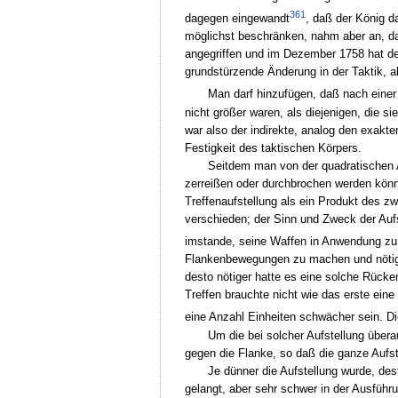
361
dagegen eingewandt
, daß der König d
möglichst beschränken, nahm aber an, da
angegriffen und im Dezember 1758 hat der
grundstürzende Änderung in der Taktik, als
Man darf hinzufügen, daß nach einer
nicht größer waren, als diejenigen, die s
war also der indirekte, analog den exakt
Festigkeit des taktischen Körpers.
Seitdem man von der quadratischen Au
zerreißen oder durchbrochen werden könne,
Treffenaufstellung als ein Produkt des zw
verschieden; der Sinn und Zweck der Aufst
imstande, seine Waffen in Anwendung zu b
Flankenbewegungen zu machen und nötigen
desto nötiger hatte es eine solche Rücke
Treffen brauchte nicht wie das erste eine
eine Anzahl Einheiten schwächer sein. D
Um die bei solcher Aufstellung übera
gegen die Flanke, so daß die ganze Aufst
Je dünner die Aufstellung wurde, des
gelangt, aber sehr schwer in der Ausführ