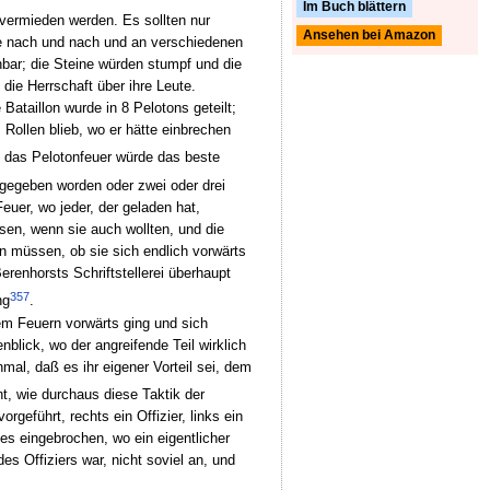
Im Buch blättern
 vermieden werden. Es sollten nur
Ansehen bei Amazon
ie nach und nach und an verschiedenen
hbar; die Steine würden stumpf und die
 die Herrschaft über ihre Leute.
ataillon wurde in 8 Pelotons geteilt;
 Rollen blieb, wo er hätte einbrechen
, das Pelotonfeuer würde das beste
abgegeben worden oder zwei oder drei
uer, wo jeder, der geladen hat,
sen, wenn sie auch wollten, und die
n müssen, ob sie sich endlich vorwärts
renhorsts Schriftstellerei überhaupt
357
ng
.
sem Feuern vorwärts ging und sich
blick, wo der angreifende Teil wirklich
mal, daß es ihr eigener Vorteil sei, dem
t, wie durchaus diese Taktik der
geführt, rechts ein Offizier, links ein
es eingebrochen, wo ein eigentlicher
s Offiziers war, nicht soviel an, und