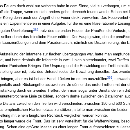
as Feuern doch wohl nur verboten habe in dem Sinne, viel zu verlangen, um et
ß die Truppe, wenn es nicht anders gehe, dennoch feuern werde. Schon bei 
 König denn auch den Angriff ohne Feuer direkt verworfen. Das Feuerverbot 
 ein Experimentieren in einer Aufgabe, für die es eine klare rationelle Lösung
362
 guten Überlieferung
trotz des rasenden Feuers der Preußen die Verluste, 
ie selber durch das feindliche Feuer erlitten. Der Hauptgewinn, den die preu
en Exerzierübungen und dem Parademarsch, nämlich die Disziplinierung, die 
fstellung der Infanterie zur flachen übergegangen war, hatte man empfunden,
 und hatte deshalb die Infanterie in zwei Linien hintereinander, zwei Treffen 
eiten Punischen Krieges. Der Ursprung und die Entwicklung der Treffentaktik 
ellung aber ist, trotz des Unterschiedes der Bewaffung derselbe. Das zweite 
363
ringen, aber es ist bei der Hand, Lücken im ersten auszufüllen
, schwache
falls auch Rückangriffe abzuwehren. Je dünner das erste Treffen mit der dre
nstärkung durch ein zweites Treffen, dem man sogar unter Umständen ein dritt
 ununterbrochene Linie zu bilden, sondern durfte zwischen den Bataillonen au
ie Distanz zwischen den Treffen wird verschieden, zwischen 150 und 500 Sch
us empfindlichen Flanken etwas zu stützen, stellte man zwischen die beiden Tr
ellung mit einem länglichen Rechteck verglichen werden konnte.
to länger wurde die Front. Das ist sehr vorteilhaft für die Waffenwirkung, be
ung. Schon eine größere Masse zu einer langen Front aufmarschieren zu lasse