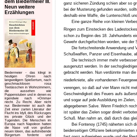
dem Biedermeier III.
ganz sicheren Zündung schien aber so groß
Neun weitere
bei der Musterung gefunden wurden, sollt
Erzählungen
deshalb eine Waffe, die Luntenschloß und
Eine ganze Reihe von kleinen Verbe
Ringen zum Einstecken des Ladestocke
schon zu Beginn des 18. Jahrhunderts ein
Gewehr durchgefochten worden, wie der S
Die fortschreitende Anwendung und V
Schußwaffen, Panzer und Eisenhaube, ab
Die technisch immer mehr verbesser
ausgenutzt werden. In der sechsgliedrige
gebracht werden. Nun verdünnte man die s
Biedermeier - das klingt in
heutigen Ohren nach
niederkniete, alle vorhandenen Feuergewe
langweiligem Spießertum, nach
geschmacklosen rosa
Teetässchen in Wohnzimmern,
verengen, so daß auf vier Mann nicht mehr
die aussehen wie
Geschwindigkeit des Feuers aufs äußerst
Puppenstuben und in denen es
irgendwie nach »Omma«
und sogar auf jede Ausbildung im Zielen,
riecht. Zu Recht. Aber nicht
nur. Biedermeier ist auch die
abgegebenen Salve. Wenn Friedrich noch v
Zeit einer zarten Literatur der
ist später das Zielen sogar direkt verbo
Flucht ins Idyll, des Rückzuges
ins private Glück und der
Schuß. Man nahm an, daß durch das gleic
Tugenden. Die Menschen im
Europa nach Napoleon hatten
Bei Fontenoy (1745) näherten sich d
die Nase voll von großen
beiderseitigen Offiziere bekomplimierten
neuen Ideen, das aufstrebende
Bürgertum forderte und
fast ganz aufgerieben wurde und der Rest d