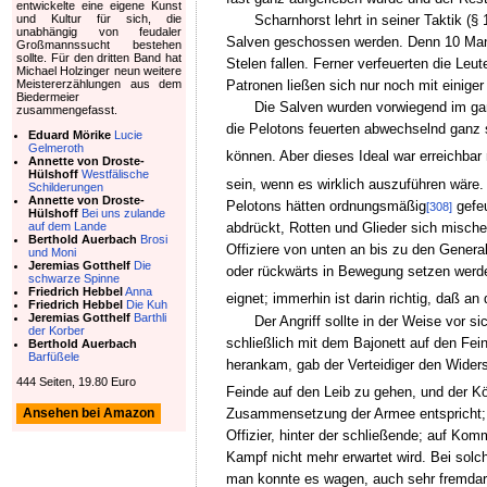
entwickelte eine eigene Kunst
und Kultur für sich, die
Scharnhorst lehrt in seiner Taktik (
unabhängig von feudaler
Salven geschossen werden. Denn 10 Mann,
Großmannssucht bestehen
sollte. Für den dritten Band hat
Stelen fallen. Ferner verfeuerten die Le
Michael Holzinger neun weitere
Meistererzählungen aus dem
Patronen ließen sich nur noch mit einiger
Biedermeier
Die Salven wurden vorwiegend im ganz
zusammengefasst.
die Pelotons feuerten abwechselnd ganz sc
Eduard Mörike
Lucie
Gelmeroth
können. Aber dieses Ideal war erreichbar 
Annette von Droste-
Hülshoff
Westfälische
sein, wenn es wirklich auszuführen wäre.
Schilderungen
Annette von Droste-
Pelotons hätten ordnungsmäßig
gefeu
[308]
Hülshoff
Bei uns zulande
auf dem Lande
abdrückt, Rotten und Glieder sich mische
Berthold Auerbach
Brosi
Offiziere von unten an bis zu den Genera
und Moni
Jeremias Gotthelf
Die
oder rückwärts in Bewegung setzen werde.
schwarze Spinne
Friedrich Hebbel
Anna
eignet; immerhin ist darin richtig, daß an
Friedrich Hebbel
Die Kuh
Jeremias Gotthelf
Barthli
Der Angriff sollte in der Weise vor 
der Korber
schließlich mit dem Bajonett auf den Fein
Berthold Auerbach
Barfüßele
herankam, gab der Verteidiger den Widers
444 Seiten, 19.80 Euro
Feinde auf den Leib zu gehen, und der Kö
Zusammensetzung der Armee entspricht; der
Ansehen bei Amazon
Offizier, hinter der schließende; auf Ko
Kampf nicht mehr erwartet wird. Bei solc
man konnte es wagen, auch sehr fremdar