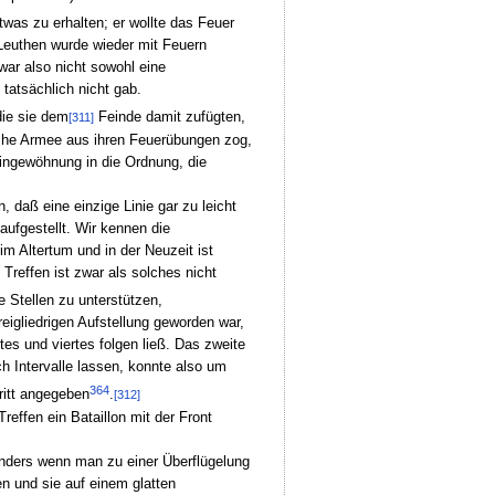
was zu erhalten; er wollte das Feuer
Leuthen wurde wieder mit Feuern
war also nicht sowohl eine
 tatsächlich nicht gab.
die sie dem
Feinde damit zufügten,
[311]
ßische Armee aus ihren Feuerübungen zog,
Eingewöhnung in die Ordnung, die
 daß eine einzige Linie gar zu leicht
aufgestellt. Wir kennen die
im Altertum und in der Neuzeit ist
Treffen ist zwar als solches nicht
 Stellen zu unterstützen,
igliedrigen Aufstellung geworden war,
es und viertes folgen ließ. Das zweite
ch Intervalle lassen, konnte also um
364
ritt angegeben
.
[312]
effen ein Bataillon mit der Front
sonders wenn man zu einer Überflügelung
n und sie auf einem glatten