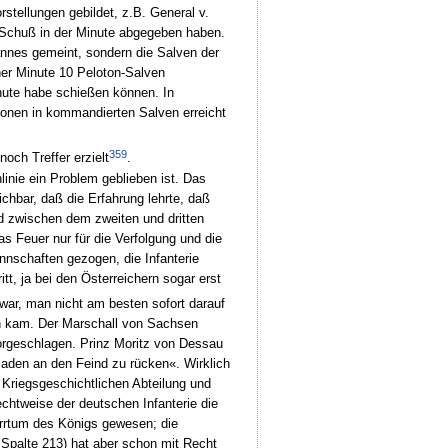
tellungen gebildet, z.B. General v.
hn Schuß in der Minute abgegeben haben.
annes gemeint, sondern die Salven der
ner Minute 10 Peloton-Salven
inute habe schießen können. In
tronen in kommandierten Salven erreicht
359
och Treffer erzielt
.
inie ein Problem geblieben ist. Das
chbar, daß die Erfahrung lehrte, daß
nd zwischen dem zweiten und dritten
s Feuer nur für die Verfolgung und die
nnschaften gezogen, die Infanterie
tt, ja bei den Österreichern sogar erst
 war, man nicht am besten sofort darauf
ten kam. Der Marschall von Sachsen
vorgeschlagen. Prinz Moritz von Dessau
laden an den Feind zu rücken«. Wirklich
 Kriegsgeschichtlichen Abteilung und
chtweise der deutschen Infanterie die
Irrtum des Königs gewesen; die
 Spalte 213) hat aber schon mit Recht