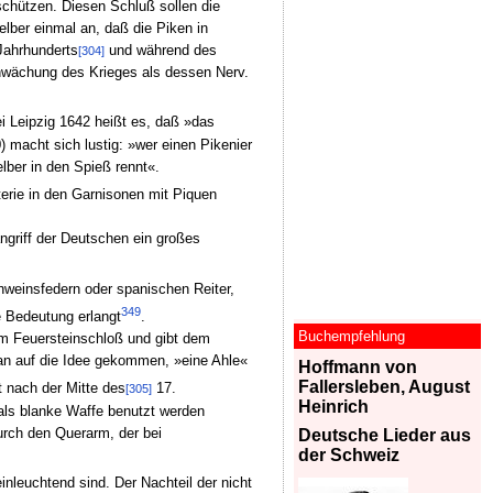
schützen. Diesen Schluß sollen die
lber einmal an, daß die Piken in
Jahrhunderts
und während des
[304]
Schwächung des Krieges als dessen Nerv.
ei Leipzig 1642 heißt es, daß »das
 macht sich lustig: »wer einen Pikenier
lber in den Spieß rennt«.
nterie in den Garnisonen mit Piquen
ngriff der Deutschen ein großes
weinsfedern oder spanischen Reiter,
349
e Bedeutung erlangt
.
Buchempfehlung
dem Feuersteinschloß und gibt dem
an auf die Idee gekommen, »eine Ahle«
Hoffmann von
Fallersleben, August
t nach der Mitte des
17.
[305]
Heinrich
 als blanke Waffe benutzt werden
urch den Querarm, der bei
Deutsche Lieder aus
der Schweiz
inleuchtend sind. Der Nachteil der nicht