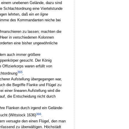
auf einem unebenen Gelände, dazu sind
e Schlachtordnung eine Viertelstunde
ngen lehrten, daß ein
en ligne
 Stimme des Kommandanten reiche bei
aufmarschieren zu lassen; machten die
 Heer in verschiedenen Kolonnen
orderten eine bisher ungewöhnliche
ndern auch immer größere
uppenkörper gesucht. Der König
Offizierkorps waren erfüllt von
365
chtordnung
.
acherer Aufstellung übergegangen war,
ch die Begriffe Flanke und Flügel zu
 einer linearen Aufstellung wird die
 auf, die Entscheidung nicht durch
ihre Flanken durch irgend ein Gelände-
366
ucht (Wittstock 1636)
.
dern versagte den einen Flügel, den man
mfassend zu überwältigen. Höchstädt