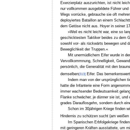
Exerzierplatz auszurichten, ist nicht le
nur vollkommen ausgebildete Führer und 
Wegs vorrücke, gebrauche sie oft mehrere
deployiertes Bataillon an einem Schlach
dem Getöse nicht aus. Hoyer in seiner 1
»Weil es nicht leicht war, eine so l
geschicktesten Taktiker beides zu dem G
sowohl vor- als rückwärts bewegen und da
Beweglichkeit der Truppen.«
Mit unermüdlichem Eifer wurde in de
Vervollkommnung, Schnelligkeit, Gewandt
persönlich, die Generalität mit den brau
demselben
Eifer. Das bemerkenswerte
[313]
Indem man von der ursprünglichen tie
hatte die Infanterie eine Form angenomme
immer wachsender Bedeutsamkeit gelangten
Flanke schwächer, je dünner sie ist, und 
grades Darauflosgehn, sondern durch eine
Schon im 30jährigen Kriege finden wi
Hindernis zu schützen sucht (am weißen 
Im Spanischen Erbfolgekriege finden 
mit geringeren Kräften ausstattete, um 