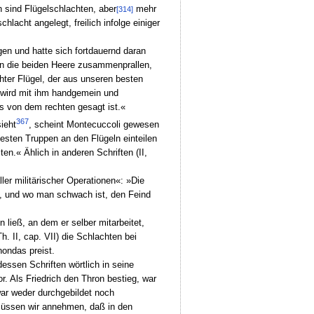
n sind Flügelschlachten, aber
mehr
[314]
lacht angelegt, freilich infolge einiger
n und hatte sich fortdauernd daran
nn die beiden Heere zusammenprallen,
hter Flügel, der aus unseren besten
, wird mit ihm handgemein und
s von dem rechten gesagt ist.«
367
ieht
, scheint Montecuccoli gewesen
esten Truppen an den Flügeln einteilen
en.« Ählich in anderen Schriften (II,
er militärischer Operationen«: »Die
, und wo man schwach ist, den Feind
ließ, an dem er selber mitarbeitet,
h. II, cap. VII) die Schlachten bei
ondas preist.
essen Schriften wörtlich in seine
 Als Friedrich den Thron bestieg, war
ar weder durchgebildet noch
 müssen wir annehmen, daß in den