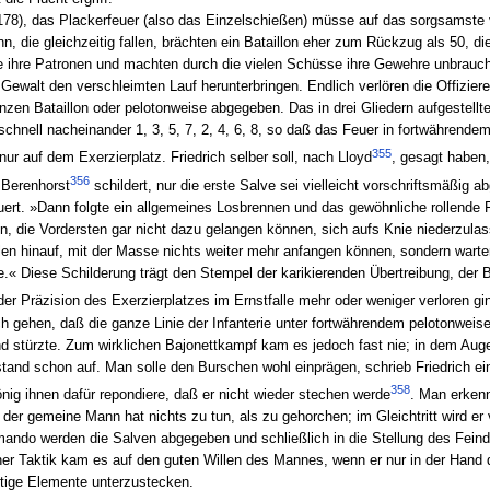
§ 178), das Plackerfeuer (also das Einzelschießen) müsse auf das sorgsamste
 die gleichzeitig fallen, brächten ein Bataillon eher zum Rückzug als 50, d
ute ihre Patronen und machten durch die vielen Schüsse ihre Gewehre unbrauc
 Gewalt den verschleimten Lauf herunterbringen. Endlich verlören die Offiziere
en Bataillon oder pelotonweise abgegeben. Das in drei Gliedern aufgestellte B
hnell nacheinander 1, 3, 5, 7, 2, 4, 6, 8, so daß das Feuer in fortwährendem
355
nur auf dem Exerzierplatz. Friedrich selber soll, nach Lloyd
, gesagt haben
356
 Berenhorst
schildert, nur die erste Salve sei vielleicht vorschriftsmäßig 
ert. »Dann folgte ein allgemeines Losbrennen und das gewöhnliche rollende Fe
n, die Vordersten gar nicht dazu gelangen können, sich aufs Knie niederzulas
len hinauf, mit der Masse nichts weiter mehr anfangen können, sondern warte
« Diese Schilderung trägt den Stempel der karikierenden Übertreibung, der Be
 der Präzision des Exerzierplatzes im Ernstfalle mehr oder weniger verloren gi
sich gehen, daß die ganze Linie der Infanterie unter fortwährendem pelotonwei
d stürzte. Zum wirklichen Bajonettkampf kam es jedoch fast nie; in dem Augen
tand schon auf. Man solle den Burschen wohl einprägen, schrieb Friedrich ein
358
nig ihnen dafür repondiere, daß er nicht wieder stechen werde
. Man erkenn
 gemeine Mann hat nichts zu tun, als zu gehorchen; im Gleichtritt wird er vor
mmando werden die Salven abgegeben und schließlich in die Stellung des Feind
her Taktik kam es auf den guten Willen des Mannes, wenn er nur in der Hand de
tige Elemente unterzustecken.