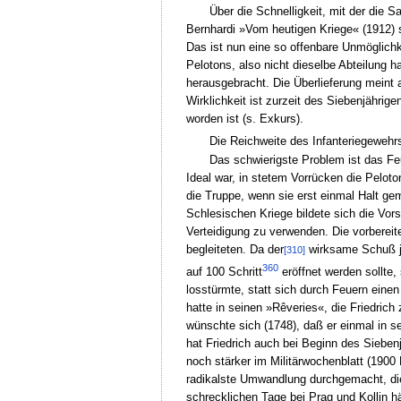
Über die Schnelligkeit, mit der die S
Bernhardi »Vom heutigen Kriege« (1912) s
Das ist nun eine so offenbare Unmöglich
Pelotons, also nicht dieselbe Abteilung 
herausgebracht. Die Überlieferung meint 
Wirklichkeit ist zurzeit des Siebenjährig
worden ist (s. Exkurs).
Die Reichweite des Infanteriegewehrs
Das schwierigste Problem ist das Feu
Ideal war, in stetem Vorrücken die Peloto
die Truppe, wenn sie erst einmal Halt ge
Schlesischen Kriege bildete sich die Vors
Verteidigung zu verwenden. Die vorbereit
begleiteten. Da der
wirksame Schuß ja 
[310]
360
auf 100 Schritt
eröffnet werden sollte,
losstürmte, statt sich durch Feuern eine
hatte in seinen »Rêveries«, die Friedric
wünschte sich (1748), daß er einmal in 
hat Friedrich auch bei Beginn des Sieben
noch stärker im Militärwochenblatt (1900
radikalste Umwandlung durchgemacht, die 
schrecklichen Tage bei Prag und Kollin h