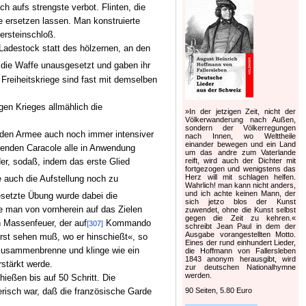
h aufs strengste verbot. Flinten, die
e ersetzen lassen. Man konstruierte
ersteinschloß.
adestock statt des hölzernen, an den
 die Waffe unausgesetzt und gaben ihr
 Freiheitskriege sind fast mit demselben
gen Krieges allmählich die
»In der jetzigen Zeit, nicht der
Völkerwanderung nach Außen,
sondern der Völkerregungen
nden Armee auch noch immer intensiver
nach Innen, wo Welttheile
einander bewegen und ein Land
atenden Caracole alle in Anwendung
um das andre zum Vaterlande
der, sodaß, indem das erste Glied
reift, wird auch der Dichter mit
fortgezogen und wenigstens das
Herz will mit schlagen helfen.
e auch die Aufstellung noch zu
Wahrlich! man kann nicht anders,
und ich achte keinen Mann, der
setzte Übung wurde dabei die
sich jetzo blos der Kunst
e man von vornherein auf das Zielen
zuwendet, ohne die Kunst selbst
gegen die Zeit zu kehren.«
n Massenfeuer, der auf
Kommando
[307]
schreibt Jean Paul in dem der
Ausgabe vorangestellten Motto.
erst sehen muß, wo er hinschießt«, so
Eines der rund einhundert Lieder,
t zusammenbrenne und klinge wie ein
die Hoffmann von Fallersleben
1843 anonym herausgibt, wird
stärkt werde.
zur deutschen Nationalhymne
werden.
ießen bis auf 50 Schritt. Die
90 Seiten, 5.80 Euro
erisch war, daß die französische Garde