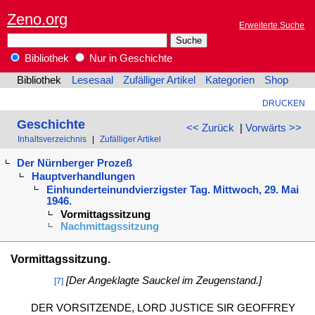
Zeno.org
Erweiterte Suche
Bibliothek
Nur in Geschichte
Bibliothek
Lesesaal
Zufälliger Artikel
Kategorien
Shop
DRUCKEN
Geschichte
<< Zurück
|
Vorwärts >>
Inhaltsverzeichnis
|
Zufälliger Artikel
Der Nürnberger Prozeß
Hauptverhandlungen
Einhunderteinundvierzigster Tag. Mittwoch, 29. Mai
1946.
Vormittagssitzung
Nachmittagssitzung
Vormittagssitzung.
[Der Angeklagte Sauckel im Zeugenstand.]
[7]
DER VORSITZENDE, LORD JUSTICE SIR GEOFFREY