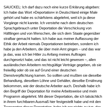
SAUCKEL: Ich darf dazu noch eine kurze Erklärung abgeben:
Ich habe das Wort »Deportation« in Deutschland einige Male
gehört und habe es schärfstens abgelehnt, weil ich ja diese
Vorgänge nicht kannte. Ich verstehe nach dem deutschen
Sprachgebrauch unter Deportation die Verschickung von
Häftlingen und von Menschen, die sich dem Staate gegenüber
strafbar gemacht hatten. Ich habe aus meiner Auffassung der
Ethik der Arbeit niemals Deportationen betrieben, sondern ich
habe ja den Arbeitern, die über mein Amt gingen – und das war
ja das, was ich bei Hitler zu Anfang meines Auftrages
durchgesetzt habe, und das ist nicht leicht gewesen –, allen
ausländischen Arbeitern rechtsgültige Verträge gegeben, ob sie
freiwillig oder ob sie auf Grund einer deutschen
Dienstverpflichtung kamen. So sollten und mußten sie dieselbe
Behandlung, dieselben Löhne und Gehälter, dieselbe Ernährung
bekommen, wie der deutsche Arbeiter auch. Deshalb habe ich
den Begriff der Deportation für meine Arbeitsweise und mein
Programm abgelehnt. Mit dieser Deportation, die ich tatsächlich
in ihrem furchtbaren Ausmaß hier festgestellt habe und mit den
Transporten dieser Deportation, habe ich gar nichts zu tun, das