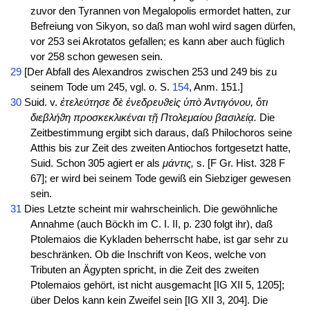
zuvor den Tyrannen von Megalopolis ermordet hatten, zur
Befreiung von Sikyon, so daß man wohl wird sagen dürfen,
vor 253 sei Akrotatos gefallen; es kann aber auch füglich
vor 258 schon gewesen sein.
29
[Der Abfall des Alexandros zwischen 253 und 249 bis zu
seinem Tode um 245, vgl. o. S.
154
, Anm. 151.]
30
Suid. v.
ἐτελεύτησε δὲ ἐνεδρευϑεὶς ὑπὸ Ἀντιγόνου, ὅτι
διεβλήϑη προσκεκλικέναι τῇ Πτολεμαίου βασιλείᾳ.
Die
Zeitbestimmung ergibt sich daraus, daß Philochoros seine
Atthis bis zur Zeit des zweiten Antiochos fortgesetzt hatte,
Suid. Schon 305 agiert er als
μάντις,
s. [F Gr. Hist. 328 F
67]; er wird bei seinem Tode gewiß ein Siebziger gewesen
sein.
31
Dies Letzte scheint mir wahrscheinlich. Die gewöhnliche
Annahme (auch Böckh im C. I. II, p. 230 folgt ihr), daß
Ptolemaios die Kykladen beherrscht habe, ist gar sehr zu
beschränken. Ob die Inschrift von Keos, welche von
Tributen an Ägypten spricht, in die Zeit des zweiten
Ptolemaios gehört, ist nicht ausgemacht [IG XII 5, 1205];
über Delos kann kein Zweifel sein [IG XII 3, 204]. Die