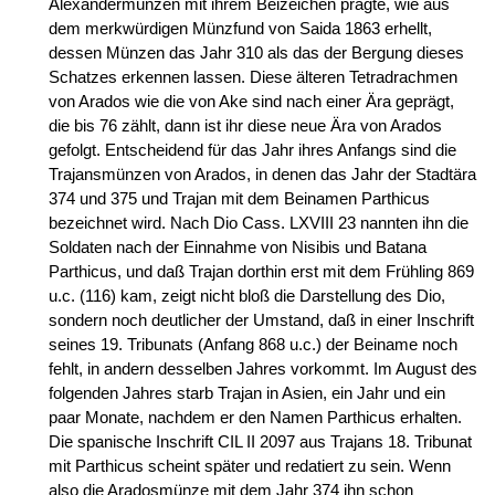
Alexandermünzen mit ihrem Beizeichen prägte, wie aus
dem merkwürdigen Münzfund von Saida 1863 erhellt,
dessen Münzen das Jahr 310 als das der Bergung dieses
Schatzes erkennen lassen. Diese älteren Tetradrachmen
von Arados wie die von Ake sind nach einer Ära geprägt,
die bis 76 zählt, dann ist ihr diese neue Ära von Arados
gefolgt. Entscheidend für das Jahr ihres Anfangs sind die
Trajansmünzen von Arados, in denen das Jahr der Stadtära
374 und 375 und Trajan mit dem Beinamen Parthicus
bezeichnet wird. Nach Dio Cass. LXVIII 23 nannten ihn die
Soldaten nach der Einnahme von Nisibis und Batana
Parthicus, und daß Trajan dorthin erst mit dem Frühling 869
u.c. (116) kam, zeigt nicht bloß die Darstellung des Dio,
sondern noch deutlicher der Umstand, daß in einer Inschrift
seines 19. Tribunats (Anfang 868 u.c.) der Beiname noch
fehlt, in andern desselben Jahres vorkommt. Im August des
folgenden Jahres starb Trajan in Asien, ein Jahr und ein
paar Monate, nachdem er den Namen Parthicus erhalten.
Die spanische Inschrift CIL II 2097 aus Trajans 18. Tribunat
mit Parthicus scheint später und redatiert zu sein. Wenn
also die Aradosmünze mit dem Jahr 374 ihn schon