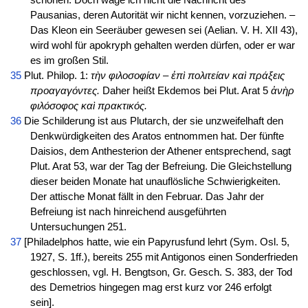
schonen. Doch wage ich nicht die Nachricht des
Pausanias, deren Autorität wir nicht kennen, vorzuziehen. –
Das Kleon ein Seeräuber gewesen sei (Aelian. V. H. XII 43),
wird wohl für apokryph gehalten werden dürfen, oder er war
es im großen Stil.
35
Plut. Philop. 1:
τὴν φιλοσοφίαν – ἐπὶ πολιτείαν καὶ πράξεις
προαγαγόντες.
Daher heißt Ekdemos bei Plut. Arat 5
ἀνὴρ
φιλόσοφος καὶ πρακτικός.
36
Die Schilderung ist aus Plutarch, der sie unzweifelhaft den
Denkwürdigkeiten des Aratos entnommen hat. Der fünfte
Daisios, dem Anthesterion der Athener entsprechend, sagt
Plut. Arat 53, war der Tag der Befreiung. Die Gleichstellung
dieser beiden Monate hat unauflösliche Schwierigkeiten.
Der attische Monat fällt in den Februar. Das Jahr der
Befreiung ist nach hinreichend ausgeführten
Untersuchungen 251.
37
[Philadelphos hatte, wie ein Papyrusfund lehrt (Sym. Osl. 5,
1927, S. 1ff.), bereits 255 mit Antigonos einen Sonderfrieden
geschlossen, vgl. H. Bengtson, Gr. Gesch. S. 383, der Tod
des Demetrios hingegen mag erst kurz vor 246 erfolgt
sein].