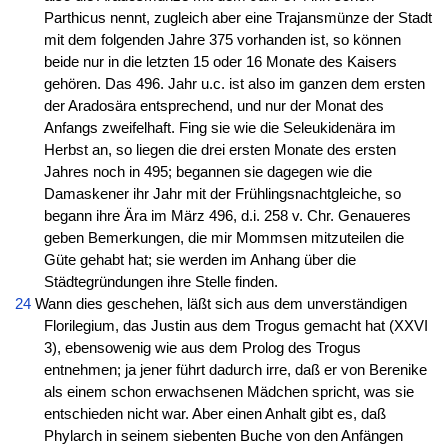
Parthicus nennt, zugleich aber eine Trajansmünze der Stadt
mit dem folgenden Jahre 375 vorhanden ist, so können
beide nur in die letzten 15 oder 16 Monate des Kaisers
gehören. Das 496. Jahr u.c. ist also im ganzen dem ersten
der Aradosära entsprechend, und nur der Monat des
Anfangs zweifelhaft. Fing sie wie die Seleukidenära im
Herbst an, so liegen die drei ersten Monate des ersten
Jahres noch in 495; begannen sie dagegen wie die
Damaskener ihr Jahr mit der Frühlingsnachtgleiche, so
begann ihre Ära im März 496, d.i. 258 v. Chr. Genaueres
geben Bemerkungen, die mir Mommsen mitzuteilen die
Güte gehabt hat; sie werden im Anhang über die
Städtegründungen ihre Stelle finden.
24
Wann dies geschehen, läßt sich aus dem unverständigen
Florilegium, das Justin aus dem Trogus gemacht hat (XXVI
3), ebensowenig wie aus dem Prolog des Trogus
entnehmen; ja jener führt dadurch irre, daß er von Berenike
als einem schon erwachsenen Mädchen spricht, was sie
entschieden nicht war. Aber einen Anhalt gibt es, daß
Phylarch in seinem siebenten Buche von den Anfängen