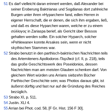
51
Es darf vielleicht daran erinnert werden, daß Alexander bei
seiner Eroberung Baktrianas und Sogdianas dort zahlreiche
Burgen unter ihren »Hyparchen« fand, edlen Herren in
eigener Herrschaft, die er denen, die sich ihm ergaben, ließ,
und daß es diese Hyparchen waren, welche er zu einem
σύλλογος
in Zariaspa berief, als Gericht über Bessos
gehalten werden sollte. Ein solcher Hyparch, solcher
»Pehlewane« konnte Arsakes sein, wenn er nicht
skythischen Stammes war.
52
Strabo benutzt in den parthisch-baktrischen Nachrichten teils
des Artemiteners Apollodoros
Παρϑικά
(cf. II, p. 218), teils
das große Geschichtswerk des Poseidonios, dessen
Nachrichten man am meisten Glauben schenken darf. Von
gleichem Wert würden uns Arrians siebzehn Bücher
Parthischer Geschichte sein; was Photios daraus gibt, ist
äußerst dürftig und fast nur auf die Gründung des Reiches
bezüglich.
53
Strabo XI, p. 511.
54
Justin. XLI 4.
55
Arrian bei Phot. cod. 58, [F Gr. Hist. 156 F 30].