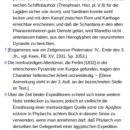
reichen Schiffsbauholz (Theophrast. Hist. pl. V 8) für die
Lagiden sicher
οὐκ ὀνοτή,
und Sardinien konnte wohl
locken und mit dem Kampf zwischen Rom und Karthago
erreichbar erscheinen; und daß die Schardana in den alten
Pharaonenheeren gute Dienste getan, wird Manetho nicht
unterlassen haben, aus den Hieroglyphen der neunzehnten
Dynastie zu berichten.
7
[Ergamenes war ein Zeitgenosse Ptolemaios' IV., Ende des 3.
Jh., vgl. Kees, RE XV, 1931, Sp. 1053.]
8
Die merkwürdigen Altertümer, die Ferlini [1832] in der
erbrochenen Pyramide von Kurgos gefunden, tragen den
Charakter hellenischer Arbeit unzweideutig. – [Diese
Anmerkung steht in der 2. Aufl. an der bezeichneten Stelle
im Text.]
9
Über die Zeit beider Expeditionen scheint sich keine weitere
Notiz entdecken zu lassen; jedoch ist vielleicht die
Erwähnung einer merkwürdigen Quelle
κατὰ τὸν Ἀράβιον
κόλπον
in Phylarchs achtem Buch in diesem Sinne zu
verwenden, wenn man annehmen darf, daß Phylarch von
derselben bei Gelegenheit einer ägyptischen Expedition