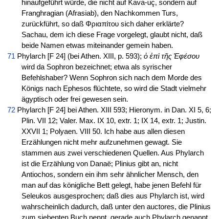
hinaufgeführt würde, die nicht auf Kava-uç, sondern auf
Franghragian (Afrasiab), den Nachkommen Turs,
zurückführt, so daß Φριαπίτου sich daher erklärte?
Sachau, dem ich diese Frage vorgelegt, glaubt nicht, daß
beide Namen etwas miteinander gemein haben.
71
Phylarch [F 24] (bei Athen. XIII, p. 593);
ὁ ἐπὶ τῆς Ἐφέσου
wird da Sophron bezeichnet; etwa als syrischer
Befehlshaber? Wenn Sophron sich nach dem Morde des
Königs nach Ephesos flüchtete, so wird die Stadt vielmehr
ägyptisch oder frei gewesen sein.
72
Phylarch [F 24] bei Athen. XIII 593; Hieronym. in Dan. XI 5, 6;
Plin. VII 12; Valer. Max. IX 10, extr. 1; IX 14, extr. 1; Justin.
XXVII 1; Polyaen. VIII 50. Ich habe aus allen diesen
Erzählungen nicht mehr aufzunehmen gewagt. Sie
stammen aus zwei verschiedenen Quellen. Aus Phylarch
ist die Erzählung von Danaë; Plinius gibt an, nicht
Antiochos, sondern ein ihm sehr ähnlicher Mensch, den
man auf das königliche Bett gelegt, habe jenen Befehl für
Seleukos ausgesprochen; daß dies aus Phylarch ist, wird
wahrscheinlich dadurch, daß unter den auctores, die Plinius
zum siebenten Buch nennt, gerade auch Phylarch genannt