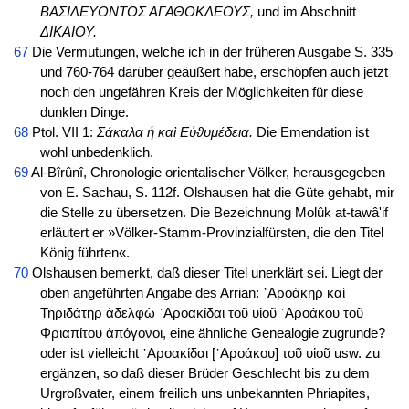
ΒΑΣΙΛΕΥΟΝΤΟΣ ΑΓΑΘΟΚΛΕΟΥΣ,
und im Abschnitt
ΔΙΚΑΙΟΥ.
67
Die Vermutungen, welche ich in der früheren Ausgabe S. 335
und 760-764 darüber geäußert habe, erschöpfen auch jetzt
noch den ungefähren Kreis der Möglichkeiten für diese
dunklen Dinge.
68
Ptol. VII 1:
Σάκαλα ἡ καὶ Εὐϑυμέδεια.
Die Emendation ist
wohl unbedenklich.
69
Al-Bîrûnî, Chronologie orientalischer Völker, herausgegeben
von E. Sachau, S. 112f. Olshausen hat die Güte gehabt, mir
die Stelle zu übersetzen. Die Bezeichnung Molûk at-tawâ'if
erläutert er »Völker-Stamm-Provinzialfürsten, die den Titel
König führten«.
70
Olshausen bemerkt, daß dieser Titel unerklärt sei. Liegt der
oben angeführten Angabe des Arrian: ᾽Αροάκηρ καὶ
Τηριδάτηρ ἀδελφὼ ᾽Αροακίδαι τοῦ υἱοῦ ᾽Αροάκου τοῦ
Φριαπίτου ἀπόγονοι, eine ähnliche Genealogie zugrunde?
oder ist vielleicht ᾽Αροακίδαι [᾽Αροάκου] τοῦ υἱοῦ usw. zu
ergänzen, so daß dieser Brüder Geschlecht bis zu dem
Urgroßvater, einem freilich uns unbekannten Phriapites,