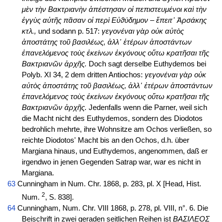
μὲν τὴν Βακτριανὴν ἀπέστησαν οἱ πεπιστευμένοι καὶ τὴν
ἐγγὺς αὐτῆς πᾶσαν οἱ περὶ Εὐϑύδημον – ἔπειτ᾽ Ἀρσάκης
κτλ.,
und sodann p. 517:
γεγονέναι γὰρ οὐκ αὐτὸς
ἀποστάτης τοῦ βασιλέως, ἀλλ᾽ ἑτέρων ἀποστάντων
ἐπανελόμενος τοὺς ἐκείνων ἐκγόνους οὕτω κρατῆσαι τῆς
Βακτριανῶν ἀρχῆς.
Doch sagt derselbe Euthydemos bei
Polyb. XI 34, 2 dem dritten Antiochos:
γεγονέναι γὰρ οὐκ
αὐτὸς ἀποστάτης τοῦ βασιλέως, ἀλλ᾽ ἑτέρων ἀποστάντων
ἐπανελόμενος τοὺς ἐκείνων ἐκγόνους οὕτω κρατῆσαι τῆς
Βακτριανῶν ἀρχῆς.
Jedenfalls wenn die Parner, weil sich
die Macht nicht des Euthydemos, sondern des Diodotos
bedrohlich mehrte, ihre Wohnsitze am Ochos verließen, so
reichte Diodotos' Macht bis an den Ochos, d.h. über
Margiana hinaus, und Euthydemos, angenommen, daß er
irgendwo in jenen Gegenden Satrap war, war es nicht in
Margiana.
63
Cunningham in Num. Chr. 1868, p. 283, pl. X [Head, Hist.
2
Num.
, S. 838].
64
Cunningham, Num. Chr. VIII 1868, p. 278, pl. VIII, n°. 6. Die
Beischrift in zwei geraden seitlichen Reihen ist
ΒΑΣΙΛΕΟΣ