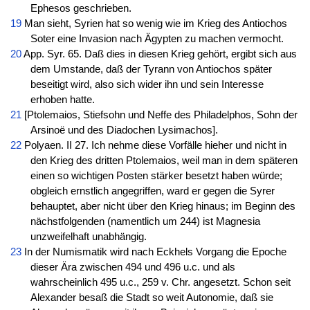
Ephesos geschrieben.
19
Man sieht, Syrien hat so wenig wie im Krieg des Antiochos
Soter eine Invasion nach Ägypten zu machen vermocht.
20
App. Syr. 65. Daß dies in diesen Krieg gehört, ergibt sich aus
dem Umstande, daß der Tyrann von Antiochos später
beseitigt wird, also sich wider ihn und sein Interesse
erhoben hatte.
21
[Ptolemaios, Stiefsohn und Neffe des Philadelphos, Sohn der
Arsinoë und des Diadochen Lysimachos].
22
Polyaen. II 27. Ich nehme diese Vorfälle hieher und nicht in
den Krieg des dritten Ptolemaios, weil man in dem späteren
einen so wichtigen Posten stärker besetzt haben würde;
obgleich ernstlich angegriffen, ward er gegen die Syrer
behauptet, aber nicht über den Krieg hinaus; im Beginn des
nächstfolgenden (namentlich um 244) ist Magnesia
unzweifelhaft unabhängig.
23
In der Numismatik wird nach Eckhels Vorgang die Epoche
dieser Ära zwischen 494 und 496 u.c. und als
wahrscheinlich 495 u.c., 259 v. Chr. angesetzt. Schon seit
Alexander besaß die Stadt so weit Autonomie, daß sie