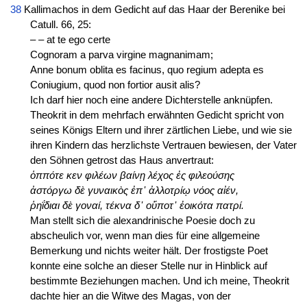
38
Kallimachos in dem Gedicht auf das Haar der Berenike bei
Catull. 66, 25:
– – at te ego certe
Cognoram a parva virgine magnanimam;
Anne bonum oblita es facinus, quo regium adepta es
Coniugium, quod non fortior ausit alis?
Ich darf hier noch eine andere Dichterstelle anknüpfen.
Theokrit in dem mehrfach erwähnten Gedicht spricht von
seines Königs Eltern und ihrer zärtlichen Liebe, und wie sie
ihren Kindern das herzlichste Vertrauen bewiesen, der Vater
den Söhnen getrost das Haus anvertraut:
ὁππότε κεν φιλέων βαίνῃ λέχος ἐς φιλεούσης
ἀστόργω δὲ γυναικὸς ἐπ᾽ ἀλλοτρίῳ νόος αἰέν,
ῥηΐδιαι δὲ γοναί, τέκνα δ᾽ οὔποτ᾽ ἐοικότα πατρί.
Man stellt sich die alexandrinische Poesie doch zu
abscheulich vor, wenn man dies für eine allgemeine
Bemerkung und nichts weiter hält. Der frostigste Poet
konnte eine solche an dieser Stelle nur in Hinblick auf
bestimmte Beziehungen machen. Und ich meine, Theokrit
dachte hier an die Witwe des Magas, von der