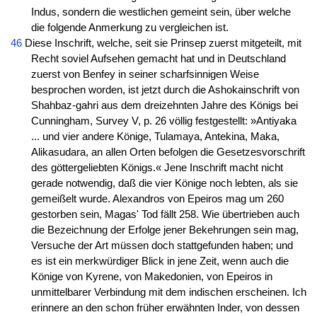
Indus, sondern die westlichen gemeint sein, über welche
die folgende Anmerkung zu vergleichen ist.
46
Diese Inschrift, welche, seit sie Prinsep zuerst mitgeteilt, mit
Recht soviel Aufsehen gemacht hat und in Deutschland
zuerst von Benfey in seiner scharfsinnigen Weise
besprochen worden, ist jetzt durch die Ashokainschrift von
Shahbaz-gahri aus dem dreizehnten Jahre des Königs bei
Cunningham, Survey V, p. 26 völlig festgestellt: »Antiyaka
... und vier andere Könige, Tulamaya, Antekina, Maka,
Alikasudara, an allen Orten befolgen die Gesetzesvorschrift
des göttergeliebten Königs.« Jene Inschrift macht nicht
gerade notwendig, daß die vier Könige noch lebten, als sie
gemeißelt wurde. Alexandros von Epeiros mag um 260
gestorben sein, Magas' Tod fällt 258. Wie übertrieben auch
die Bezeichnung der Erfolge jener Bekehrungen sein mag,
Versuche der Art müssen doch stattgefunden haben; und
es ist ein merkwürdiger Blick in jene Zeit, wenn auch die
Könige von Kyrene, von Makedonien, von Epeiros in
unmittelbarer Verbindung mit dem indischen erscheinen. Ich
erinnere an den schon früher erwähnten Inder, von dessen