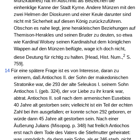
Münzkabinett) hat im Abschnitt als Beizeichen die
einhenklige Kanne der Stadt Kyme. Andere Münzen mit den
zwei Helmen der Dioskuren und einer Keule darunter sind
nicht mit Sicherheit auf diesen König zurückzuführen.
Obschon es nahe liegt, jene herakleischen Beziehungen auf
Themison-Herakles und seinen Bruder zu deuten, so etwa
wie Kardinal Wolsey seinen Kardinalshut dem königlichen
Wappen auf den Münzen beifügte, wage ich doch nicht,
2
diese Deutung für richtig zu halten. [Head, Hist. Num.,
S.
759].
14
Für eine spätere Frage ist es von Interesse, daran zu
erinnern, daß Antiochos II. der Sohn der makedonischen
Stratonike war, die 293 der alte Seleukos I. seinem Sohn
Antiochos I. (geb. 324), der vor Liebe zu ihr krank war,
abtrat. Antiochos II. soll nach dem armenischen Eusebios
40 Jahre alt gestorben sein; vielleicht ist ein Teil der echten
Zahl bei ihm ausgefallen; er konnte schon 292 geboren, er
würde dann 45 Jahre alt gestorben sein. Nach einer
Äußerung Julians (Misopog. p. 348) hat freilich Antiochos
erst nach dem Tode des Vaters die Stiefmutter geheiratet:
was unmöglich, da dann sein Sohn, als er 246 starb, nicht