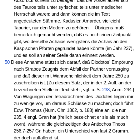
Ausdruck scheint zu besagen, daß die Völker außerhalb
des Tauros teils unter syrischer, teils unter medischer
Herrschaft waren; und dann können die im Text
angedeuteten Stämme, Kadusier, Amarder, vielleicht
Tapurier, nur den Medern zu gehören. – Übrigens muß
bemerklich gemacht werden, daß es noch einen Zeitpunkt
gibt, wo derselbe Achaios wenigstens die Achais an den
Kaspischen Pforten gegründet haben könnte (im Jahr 237),
und es soll an seiner Stelle daran erinnert werden.
50
Diese Annahme stützt sich darauf, daß Diodotos' Empörung
nach Strabos Zeugnis dem Abfall der Parther vorausging
und daß dieser mit Wahrscheinlichkeit dem Jahre 250 zu
zuschreiben ist. [Zu diesem Satz, der in der 2. Aufl. an der
bezeichneten Stelle im Text steht, vgl. u. S.
238
, Anm. 244.]
Von Wägungen der Tetradrachmen des Diodotes liegen mir
zu wenige vor, um daraus Schlüsse zu machen; doch führt
Edw. Thomas (Num. Chr. 1862, p. 183) eine an, die nur
235, 4 engl. Gran hat (freilich bezeichnet er sie als much
worn), während die gleichzeitigen des Antiochos Theos
256,7-257 Gr. haben; ein Unterschied von fast 2 Gramm,
der doch auffallend ist.