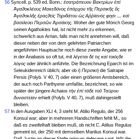
56
Syncell. p. 539 ed. Bonn.:
ἐσατράπευον Βακτρίων ἐπὶ
Ἀγαϑοκλέους Μακεδόνος ἐπάρχου τῆς Περσικῆς ὅς
Ἀγαϑοκλῆς ἐραςϑεὶς Τηριδάτου ὡς Αῤῥίανός φησι .... καὶ
βασιλεύει Περσῶν Ἀρσάκης.
Woher der gute Mönch Georg
seinen Agathokles hat, ist nicht mehr zu erkennen,
schwerlich aus Arrian, falls man nicht annehmen will, daß
dieser neben der von dem gelehrten Patriarchen
angeführten Hauptsache noch diese zweite Angabe, wie er
in der Anabasis so oft tut, mit
λέγεται δέ τις καὶ τοιόςδε
λόγος
oder ähnlich anführte. Die Bezeichnung Eparch ist im
Seleukidenreich üblich; aber ob
ἡ Περσική
die Satrapie
Persis (Polyb. V 40, 7) oder einen größeren Amtsbereich,
der auch noch Parthyene umfaßte, bezeichnet, so wie
später der jüngere Achaios
τὴν ἐπί τάδε τοῦ Ταύρου
δυναστείαν
erhielt (Polyb. V 40, 7), muß dahingestellt
bleiben.
57
In den Ausgaben XLI 4, 3 steht M. Atilio Regulo, der 256
Konsul war; aber in mehreren Handschriften fehlt M., so
daß es zweifelhaft bleiben muß, ob nicht C. Atilius Regulus
gemeint ist, der 250 mit demselben Manlius Konsul war.
Daß Justin an dieser Stelle
primum
defecere sagt, läßt die