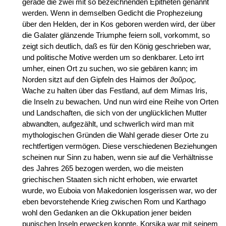
gerade die zwei mit so bezeichnenden Epitheten genannt
werden. Wenn in demselben Gedicht die Prophezeiung
über den Helden, der in Kos geboren werden wird, der über
die Galater glänzende Triumphe feiern soll, vorkommt, so
zeigt sich deutlich, daß es für den König geschrieben war,
und politische Motive werden um so denkbarer. Leto irrt
umher, einen Ort zu suchen, wo sie gebären kann; im
Norden sitzt auf den Gipfeln des Haimos der
ϑοῦρος,
Wache zu halten über das Festland, auf dem Mimas Iris,
die Inseln zu bewachen. Und nun wird eine Reihe von Orten
und Landschaften, die sich von der unglücklichen Mutter
abwandten, aufgezählt, und schwerlich wird man mit
mythologischen Gründen die Wahl gerade dieser Orte zu
rechtfertigen vermögen. Diese verschiedenen Beziehungen
scheinen nur Sinn zu haben, wenn sie auf die Verhältnisse
des Jahres 265 bezogen werden, wo die meisten
griechischen Staaten sich nicht erhoben, wie erwartet
wurde, wo Euboia von Makedonien losgerissen war, wo der
eben bevorstehende Krieg zwischen Rom und Karthago
wohl den Gedanken an die Okkupation jener beiden
punischen Inseln erwecken konnte. Korsika war mit seinem