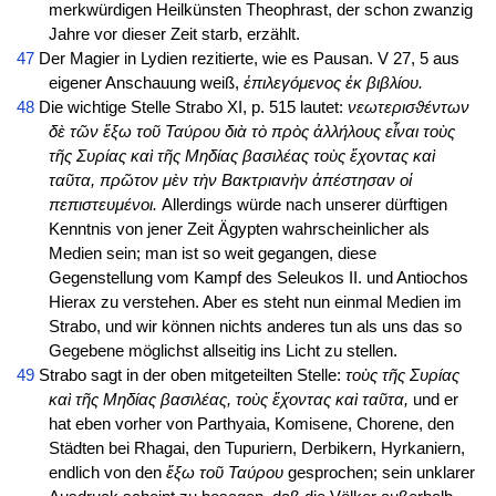
merkwürdigen Heilkünsten Theophrast, der schon zwanzig
Jahre vor dieser Zeit starb, erzählt.
47
Der Magier in Lydien rezitierte, wie es Pausan. V 27, 5 aus
eigener Anschauung weiß,
ἐπιλεγόμενος ἐκ βιβλίου.
48
Die wichtige Stelle Strabo XI, p. 515 lautet:
νεωτερισϑέντων
δὲ τῶν ἔξω τοῦ Ταύρου διὰ τὸ πρὸς ἀλλήλους εἶναι τοὺς
τῆς Συρίας καὶ τῆς Μηδίας βασιλέας τοὺς ἔχοντας καὶ
ταῦτα, πρῶτον μὲν τὴν Βακτριανὴν ἀπέστησαν οἱ
πεπιστευμένοι.
Allerdings würde nach unserer dürftigen
Kenntnis von jener Zeit Ägypten wahrscheinlicher als
Medien sein; man ist so weit gegangen, diese
Gegenstellung vom Kampf des Seleukos II. und Antiochos
Hierax zu verstehen. Aber es steht nun einmal Medien im
Strabo, und wir können nichts anderes tun als uns das so
Gegebene möglichst allseitig ins Licht zu stellen.
49
Strabo sagt in der oben mitgeteilten Stelle:
τοὺς τῆς Συρίας
καὶ τῆς Μηδίας βασιλέας, τοὺς ἔχοντας καὶ ταῦτα,
und er
hat eben vorher von Parthyaia, Komisene, Chorene, den
Städten bei Rhagai, den Tupuriern, Derbikern, Hyrkaniern,
endlich von den
ἔξω τοῦ Ταύρου
gesprochen; sein unklarer