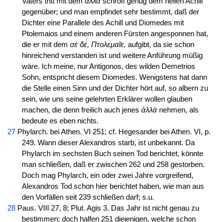
Vaters tritt mit dem
ἀλλὰ
schroff genug dem hellen Achill
gegenüber; und man empfindet sehr bestimmt, daß der
Dichter eine Parallele des Achill und Diomedes mit
Ptolemaios und einem anderen Fürsten angesponnen hat,
die er mit dem
σὲ δέ, Πτολεμαῖε,
aufgibt, da sie schon
hinreichend verstanden ist und weitere Anführung müßig
wäre. Ich meine, nur Antigonos, des wilden Demetrios
Sohn, entspricht diesem Diomedes. Wenigstens hat dann
die Stelle einen Sinn und der Dichter hört auf, so albern zu
sein, wie uns seine gelehrten Erklärer wollen glauben
machen, die denn freilich auch jenes
ἀλλὰ
nehmen, als
bedeute es eben nichts.
27
Phylarch. bei Athen. VI 251; cf. Hegesander bei Athen. VI, p.
249. Wann dieser Alexandros starb, ist unbekannt. Da
Phylarch im sechsten Buch seinen Tod berichtet, könnte
man schließen, daß er zwischen 262 und 258 gestorben.
Doch mag Phylarch, ein oder zwei Jahre vorgreifend,
Alexandros Tod schon hier berichtet haben, wie man aus
den Vorfällen seit 239 schließen darf; s.u.
28
Paus. VIII 27, 8; Plut. Agis 3. Das Jahr ist nicht genau zu
bestimmen; doch halfen 251 diejenigen, welche schon