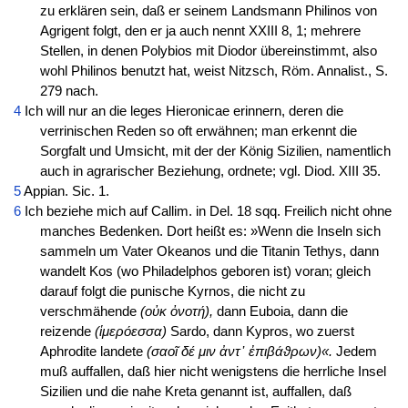
zu erklären sein, daß er seinem Landsmann Philinos von
Agrigent folgt, den er ja auch nennt XXIII 8, 1; mehrere
Stellen, in denen Polybios mit Diodor übereinstimmt, also
wohl Philinos benutzt hat, weist Nitzsch, Röm. Annalist., S.
279 nach.
4
Ich will nur an die leges Hieronicae erinnern, deren die
verrinischen Reden so oft erwähnen; man erkennt die
Sorgfalt und Umsicht, mit der der König Sizilien, namentlich
auch in agrarischer Beziehung, ordnete; vgl. Diod. XIII 35.
5
Appian. Sic. 1.
6
Ich beziehe mich auf Callim. in Del. 18 sqq. Freilich nicht ohne
manches Bedenken. Dort heißt es: »Wenn die Inseln sich
sammeln um Vater Okeanos und die Titanin Tethys, dann
wandelt Kos (wo Philadelphos geboren ist) voran; gleich
darauf folgt die punische Kyrnos, die nicht zu
verschmähende
(οὐκ ὀνοτή),
dann Euboia, dann die
reizende
(ἱμερόεσσα)
Sardo, dann Kypros, wo zuerst
Aphrodite landete
(σαοῖ δέ μιν ἀντ᾽ ἐπιβάϑρων)«.
Jedem
muß auffallen, daß hier nicht wenigstens die herrliche Insel
Sizilien und die nahe Kreta genannt ist, auffallen, daß