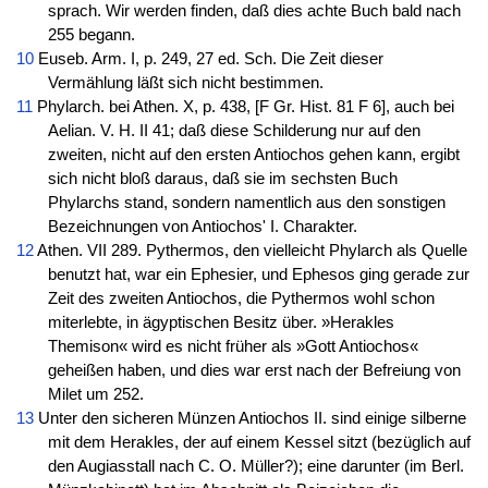
sprach. Wir werden finden, daß dies achte Buch bald nach
255 begann.
10
Euseb. Arm. I, p. 249, 27 ed. Sch. Die Zeit dieser
Vermählung läßt sich nicht bestimmen.
11
Phylarch. bei Athen. X, p. 438, [F Gr. Hist. 81 F 6], auch bei
Aelian. V. H. II 41; daß diese Schilderung nur auf den
zweiten, nicht auf den ersten Antiochos gehen kann, ergibt
sich nicht bloß daraus, daß sie im sechsten Buch
Phylarchs stand, sondern namentlich aus den sonstigen
Bezeichnungen von Antiochos' I. Charakter.
12
Athen. VII 289. Pythermos, den vielleicht Phylarch als Quelle
benutzt hat, war ein Ephesier, und Ephesos ging gerade zur
Zeit des zweiten Antiochos, die Pythermos wohl schon
miterlebte, in ägyptischen Besitz über. »Herakles
Themison« wird es nicht früher als »Gott Antiochos«
geheißen haben, und dies war erst nach der Befreiung von
Milet um 252.
13
Unter den sicheren Münzen Antiochos II. sind einige silberne
mit dem Herakles, der auf einem Kessel sitzt (bezüglich auf
den Augiasstall nach C. O. Müller?); eine darunter (im Berl.