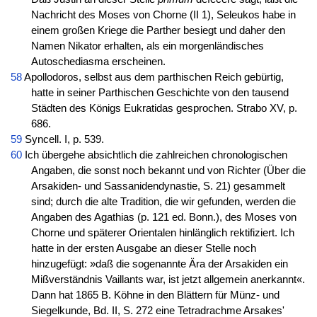
Nachricht des Moses von Chorne (II 1), Seleukos habe in
einem großen Kriege die Parther besiegt und daher den
Namen Nikator erhalten, als ein morgenländisches
Autoschediasma erscheinen.
58
Apollodoros, selbst aus dem parthischen Reich gebürtig,
hatte in seiner Parthischen Geschichte von den tausend
Städten des Königs Eukratidas gesprochen. Strabo XV, p.
686.
59
Syncell. I, p. 539.
60
Ich übergehe absichtlich die zahlreichen chronologischen
Angaben, die sonst noch bekannt und von Richter (Über die
Arsakiden- und Sassanidendynastie, S. 21) gesammelt
sind; durch die alte Tradition, die wir gefunden, werden die
Angaben des Agathias (p. 121 ed. Bonn.), des Moses von
Chorne und späterer Orientalen hinlänglich rektifiziert. Ich
hatte in der ersten Ausgabe an dieser Stelle noch
hinzugefügt: »daß die sogenannte Ära der Arsakiden ein
Mißverständnis Vaillants war, ist jetzt allgemein anerkannt«.
Dann hat 1865 B. Köhne in den Blättern für Münz- und
Siegelkunde, Bd. II, S. 272 eine Tetradrachme Arsakes'