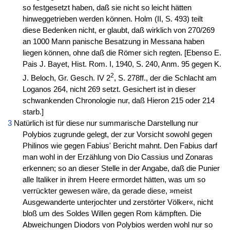
so festgesetzt haben, daß sie nicht so leicht hätten
hinweggetrieben werden können. Holm (II, S. 493) teilt
diese Bedenken nicht, er glaubt, daß wirklich von 270/269
an 1000 Mann panische Besatzung in Messana haben
liegen können, ohne daß die Römer sich regten. [Ebenso E.
Pais J. Bayet, Hist. Rom. I, 1940, S. 240, Anm. 95 gegen K.
2
J. Beloch, Gr. Gesch. IV 2
, S. 278ff., der die Schlacht am
Loganos 264, nicht 269 setzt. Gesichert ist in dieser
schwankenden Chronologie nur, daß Hieron 215 oder 214
starb.]
3
Natürlich ist für diese nur summarische Darstellung nur
Polybios zugrunde gelegt, der zur Vorsicht sowohl gegen
Philinos wie gegen Fabius' Bericht mahnt. Den Fabius darf
man wohl in der Erzählung von Dio Cassius und Zonaras
erkennen; so an dieser Stelle in der Angabe, daß die Punier
alle Italiker in ihrem Heere ermordet hätten, was um so
verrückter gewesen wäre, da gerade diese, »meist
Ausgewanderte unterjochter und zerstörter Völker«, nicht
bloß um des Soldes Willen gegen Rom kämpften. Die
Abweichungen Diodors von Polybios werden wohl nur so