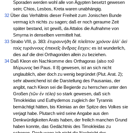
Sporaden werden wohl alle von Ägypten besetzt gewesen
sein; Chios, Lesbos, Kreta waren unabhängig.
32
Über das Verhältnis dieser Freiheit zum Jonischen Bunde
vermag ich nichts zu sagen; daß er noch geraume Zeit
später bestand, ist gewiß, da Attalos die Aufnahme von
Smyrna in denselben vermittelt hat.
33
Strabo VIII, p. 383:
ἐτυραννήϑη δὲ πλεῖστον χρόνον ἀλλ᾽ ἀεὶ
τοὺς τυράννους ἐπιεκεῖς ἄνδρας ἔσχεν;
es ist wunderlich,
dies auf die drei Orthagoriden allein zu beziehen.
34
Daß Kleon ein Nachkomme des Orthagoras (also
τοῦ
Μύρωνος
bei Paus. II 8) gewesen, ist an sich nicht
unglaublich, aber doch zu wenig begründet (Plut. Arat. 2);
sehr abweichend ist die Darstellung des Pausanias, der
angibt, nach Kleon sei die Begierde zu herrschen unter den
Großen
(τῶν ἐν τέλει)
so stark gewesen, daß sich
Timokleidas und Euthydemos zugleich der Tyrannis
bemächtigt hätten, bis Kleinias an der Spitze des Volkes sie
verjagt habe. Plutarch wird seine Angabe aus den
Denkwürdigkeiten Arats haben, der freilich manchen Grund
haben konnte, das Gedächtnis des Timokleidas zu