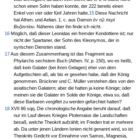
schon einen Sohn haben konnte, der 222 bereits einen
Enkel von vier oder fünf Jahren hatte.
15
Diese Nachricht
hat Athen. und Aelian. 1. c. aus Damon
ἐν τῷ περὶ
Βυζαντίου.
Näheres über ihn finde ich nicht.
16
Möglich, daß dieser Leonidas ein fremder Kondottiere ist; nur
nicht der Spartaner, der Sohn des Kleonymos, der in
syrischen Diensten stand.
17
Aus diesem Zusammenhang ist das Fragment aus
Phylarchs sechstem Buch (Athen. IV, p. 150), wo es heißt,
daß kein Galater (bei ihren Gelagen) eher von dem
Aufgetischten aß, als bis er gesehen habe, daß der König
genommen. Brückner und C. Müller verstehen dies von den
asiatischen Galatern; aber die hatten ja keine Könige; oder
meinen sie die Galater im Solde der Könige, etwa so, daß
diese Barbaren vergiftet zu werden gefürchtet hatten?
18
XVII 86 sqq. Die chronologische Angabe beruht darauf, daß
nur im Lauf dieses Krieges Ptolemaios die Landschaften
besaß, welche Theokrit aufzählt; im Frieden trat er mehrere
ab. Da unter jenen Ländern Ionien nicht genannt wird, so ist
Theokrits Gedicht vor Einnahme von Samos, Magnesia,