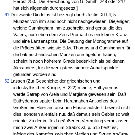
Herbst 250. [Die Berechnung von G. Smith, 248 oder 247,
hat sich allgemein durchgesetzt.]
61
Der zweite Diodotos ist bezeugt durch Justin. XLI 4, 5.
Münzen von ihm sind noch nicht nachgewiesen. Diejenigen,
welche Cunningham ihm zuschreibt, sind genau die des
Vaters, nur neben dem Zeus Promachos ein kleiner Kranz
und eine Lanzenspitze. Die Deutung der Monogramme auf
die Prägestätten, wie sie Edw. Thomas und Cunningham für
die baktrisch-indischen Münzen durchgeführt haben,
scheint in noch höherem Grade bedenklich als bei denen
Alexanders, für die wenigstens sichere Anhaltspunkte
gefunden worden sind.
62
Lassen (Zur Geschichte der griechischen und
indoskythischen Könige, S. 222) meinte, Euthydemos
werde Satrap von Areia und Margiana gewesen sein. Daß
Euthydemos später beim Herannahen Antiochos des
Großen ein Heer am arischen Flusse aufstellt, beweist nicht
dies, sondern allenfalls nur, daß damals sein Gebiet so weit
reichte. Zu der im Text geäußerten Vermutung veranlassen
mich zwei Äußerungen im Strabo: XI, p. 515 heißt es,
infolge des Kampfes zwischen Medien und Syrien
πρῶτον