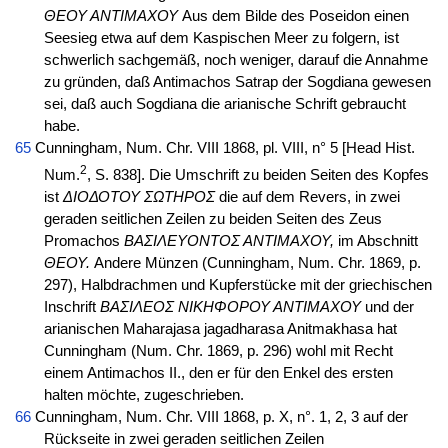
ΘΕΟΥ ΑΝΤΙΜΑΧΟΥ
Aus dem Bilde des Poseidon einen
Seesieg etwa auf dem Kaspischen Meer zu folgern, ist
schwerlich sachgemäß, noch weniger, darauf die Annahme
zu gründen, daß Antimachos Satrap der Sogdiana gewesen
sei, daß auch Sogdiana die arianische Schrift gebraucht
habe.
65
Cunningham, Num. Chr. VIII 1868, pl. VIII, n° 5 [Head Hist.
2
Num.
, S. 838]. Die Umschrift zu beiden Seiten des Kopfes
ist
ΔΙΟΔΟΤΟΥ ΣΩΤΗΡΟΣ
die auf dem Revers, in zwei
geraden seitlichen Zeilen zu beiden Seiten des Zeus
Promachos
ΒΑΣΙΛΕΥΟΝΤΟΣ ΑΝΤΙΜΑΧΟΥ,
im Abschnitt
ΘΕΟΥ.
Andere Münzen (Cunningham, Num. Chr. 1869, p.
297), Halbdrachmen und Kupferstücke mit der griechischen
Inschrift
ΒΑΣΙΛΕΟΣ ΝΙΚΗΦΟΡΟΥ ΑΝΤΙΜΑΧΟΥ
und der
arianischen Maharajasa jagadharasa Anitmakhasa hat
Cunningham (Num. Chr. 1869, p. 296) wohl mit Recht
einem Antimachos II., den er für den Enkel des ersten
halten möchte, zugeschrieben.
66
Cunningham, Num. Chr. VIII 1868, p. X, n°. 1, 2, 3 auf der
Rückseite in zwei geraden seitlichen Zeilen