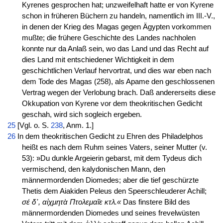
Kyrenes gesprochen hat; unzweifelhaft hatte er von Kyrene
schon in früheren Büchern zu handeln, namentlich im III.-V.,
in denen der Krieg des Magas gegen Ägypten vorkommen
mußte; die frühere Geschichte des Landes nachholen
konnte nur da Anlaß sein, wo das Land und das Recht auf
dies Land mit entschiedener Wichtigkeit in dem
geschichtlichen Verlauf hervortrat, und dies war eben nach
dem Tode des Magas (258), als Apame den geschlossenen
Vertrag wegen der Verlobung brach. Daß andererseits diese
Okkupation von Kyrene vor dem theokritischen Gedicht
geschah, wird sich sogleich ergeben.
25
[Vgl. o. S.
238
, Anm. 1.]
26
In dem theokritischen Gedicht zu Ehren des Philadelphos
heißt es nach dem Ruhm seines Vaters, seiner Mutter (v.
53): »Du dunkle Argeierin gebarst, mit dem Tydeus dich
vermischend, den kalydonischen Mann, den
männermordenden Diomedes; aber die tief geschürzte
Thetis dem Aiakiden Peleus den Speerschleuderer Achill;
σέ δ᾽, αἰχμητὰ Πτολεμαῖε κτλ.«
Das finstere Bild des
männermordenden Diomedes und seines frevelwüsten