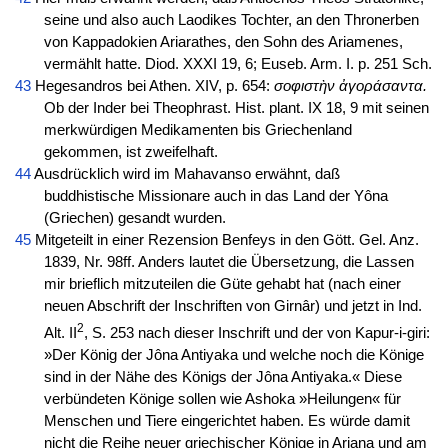
seine und also auch Laodikes Tochter, an den Thronerben
von Kappadokien Ariarathes, den Sohn des Ariamenes,
vermählt hatte. Diod. XXXI 19, 6; Euseb. Arm. I. p. 251 Sch.
43
Hegesandros bei Athen. XIV, p. 654:
σοφιστὴν ἀγοράσαντα.
Ob der Inder bei Theophrast. Hist. plant. IX 18, 9 mit seinen
merkwürdigen Medikamenten bis Griechenland
gekommen, ist zweifelhaft.
44
Ausdrücklich wird im Mahavanso erwähnt, daß
buddhistische Missionare auch in das Land der Yôna
(Griechen) gesandt wurden.
45
Mitgeteilt in einer Rezension Benfeys in den Gött. Gel. Anz.
1839, Nr. 98ff. Anders lautet die Übersetzung, die Lassen
mir brieflich mitzuteilen die Güte gehabt hat (nach einer
neuen Abschrift der Inschriften von Girnâr) und jetzt in Ind.
2
Alt. II
, S. 253 nach dieser Inschrift und der von Kapur-i-giri:
»Der König der Jôna Antiyaka und welche noch die Könige
sind in der Nähe des Königs der Jôna Antiyaka.« Diese
verbündeten Könige sollen wie Ashoka »Heilungen« für
Menschen und Tiere eingerichtet haben. Es würde damit
nicht die Reihe neuer griechischer Könige in Ariana und am