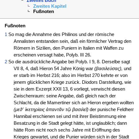
Zweites Buch
Zweites Kapitel
Fußnoten
Fußnoten
1
So mag die Annahme des Philinos und der römische
Annalisten entstanden sein, daß ein förmlicher Vertrag den
Römern in Sizilien, den Puniern in Italien mit Waffen zu
erscheinen versagt habe, Polyb. III 26.
2
So die ausdrückliche Angabe bei Polyb. I 9, 8. Derselbe sagt
VII 8, 4, daß Hieron 54 Jahre König war
(βασιλεύσας),
und
er starb im Herbst 216; also im Herbst 270 kehrte er von
jenem glücklichen Kriege zurück. Diodors Darstellung, wie
sie in dem Exzerpt XXII 13, 6 vorliegt, verwischt diesen
Zwischenraum: seine Angabe, daß gleich nach der
Schlacht, da die Mamertiner sich an Hieron ergeben wollten
(μεϑ᾽ ἱκετηρίαις ἀπαντᾶν τῷ βασιλεῖ)
der punische Feldherr
Hannibal erschienen sei und mit ihrer Beistimmung eine
Besatzung in die Stadt gelegt hätte, ist unglaublich; dann
hätte Rom nicht noch sechs Jahre mit Eröffnung des
Krieges gewartet, und die Punier würden sich in der Stadt