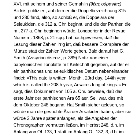
XVI. mit seinem und seiner Gemahlin
(ϑέας οὐρανίας)
Bildnis publiziert, auf dem er die Doppelbezeichnung 315
und 280 fand, also, so schloß er, die Doppelära der
Seleukiden, die 312 a. Chr. beginnt, und die der Parther, die
mit 277 a. Chr. beginnen würde. Longperier in der Revue
Numism. 1868, p. 21 sqq. hat nachgewiesen, daß die
Lesung dieser Zahlen irrig ist, daß bessere Exemplare der
Münze statt der Zahlen Worte geben. Bald darauf hat G.
Smith (Assyrian discov., p. 389) Notiz von einer
babylonischen Tonplatte mit Keilschrift gegeben, auf der er
ein parthisches und seleukidisches Datum nebeneinander
findet: »This date is written: Month.. 23rd day, 144th year,
which is called the 208th year, Arsaces king of kings.« Er
sagt, dies Dokument von 105 a. Chr. beweise, daß das
erste Jahr der parthischen Ära 65 aer. Sel. war, das mit
dem Oktober 248 begann. Hat Smith sicher gelesen, so
würde man die gesuchte Ära der Arsakiden haben, aber sie
würde 2 Jahre später anfangen, als die Angaben der
Chronographen vermuten ließen, im Herbst 248, d.h. im
Anfang von Ol. 133, 1 statt im Anfang Ol. 132, 3, d.h. im