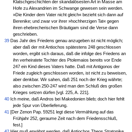
Klatschgeschichten der skandalösesten Art in Masse am
Hofe zu Alexandrien im Schwange gewesen sein werden.
»Die Kinder dem Vater nicht gleich« bezieht sich dann auf
Berenike; und zwar vor ihrer »hochherzigen Tat« gegen
ihren ehebrecherischen Bräutigam sind die Verse dann
geschrieben.
39
Das Jahr des Friedens genau anzugeben ist nicht möglich;
aber daß der mit Antiochos spätestens 248 geschlossen
worden, ergibt sich daraus, daß die infolge des Friedens an
ihn verheiratete Tochter des Ptolemaios bereits vor Ende
247 ein Kind dieses Vaters hatte. Daß mit Antigonos der
Friede zugleich geschlossen worden, ist nicht zu beweisen,
aber denkbar. Wir sahen, daß 251 noch der Krieg währte;
also zwischen 250-247 wird man den Schluß des großen
Krieges setzen dürfen [vgl. 225, A. 221].
40
Ich meine, daß Andros bei Makedonien blieb; doch hier fehlt
jede Spur von Überlieferung.
41
[Der Zenon Pap. 59251 legt diese Vermählung auf das
Frühjahr 252, geraume Zeit nach dem Friedensschluß,
fest.]
42
Hier muß erwähnt werden, daß Antiochos Theos Stratonike,