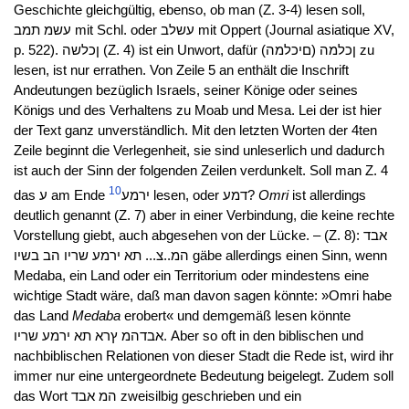
Geschichte gleichgültig, ebenso, ob man (Z. 3-4) lesen soll,
עשמ תמב mit Schl. oder עשלב mit Oppert (Journal asiatique XV,
p. 522). ןכלשה (Z. 4) ist ein Unwort, dafür ןכלמה (םיכלמה) zu
lesen, ist nur errathen. Von Zeile 5 an enthält die Inschrift
Andeutungen bezüglich Israels, seiner Könige oder seines
Königs und des Verhaltens zu Moab und Mesa. Lei der ist hier
der Text ganz unverständlich. Mit den letzten Worten der 4ten
Zeile beginnt die Verlegenheit, sie sind unleserlich und dadurch
ist auch der Sinn der folgenden Zeilen verdunkelt. Soll man Z. 4
10
das ע am Ende ירמע
lesen, oder דמע?
Omri
ist allerdings
deutlich genannt (Z. 7) aber in einer Verbindung, die keine rechte
Vorstellung giebt, auch abgesehen von der Lücke. – (Z. 8): אבד
המ..צ... תא ירמע שריו הב בשיו gäbe allerdings einen Sinn, wenn
Medaba, ein Land oder ein Territorium oder mindestens eine
wichtige Stadt wäre, daß man davon sagen könnte: »Omri habe
das Land
Medaba
erobert« und demgemäß lesen könnte
אבדהמ ץרא תא ירמע שריו. Aber so oft in den biblischen und
nachbiblischen Relationen von dieser Stadt die Rede ist, wird ihr
immer nur eine untergeordnete Bedeutung beigelegt. Zudem soll
das Wort המ אבד zweisilbig geschrieben und ein