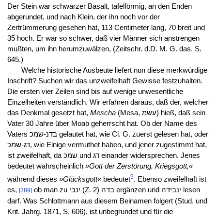
Der Stein war schwarzer Basalt, tafelförmig, an den Enden
abgerundet, und nach Klein, der ihn noch vor der
Zertrümmerung gesehen hat, 113 Centimeter lang, 70 breit und
35 hoch. Er war so schwer, daß vier Männer sich anstrengen
mußten, um ihn herumzuwälzen, (Zeitschr. d.D. M. G. das. S.
645.)
Welche historische Ausbeute liefert nun diese merkwürdige
Inschrift? Suchen wir das unzweifelhaft Gewisse festzuhalten.
Die ersten vier Zeilen sind bis auf wenige unwesentliche
Einzelheiten verständlich. Wir erfahren daraus, daß der, welcher
das Denkmal gesetzt hat,
Mescha
(Mesa, עשמ) hieß, daß sein
Vater 30 Jahre über Moab geherrscht hat. Ob der Name des
Vaters בדנ-שמכ gelautet hat, wie Cl. G. zuerst gelesen hat, oder
דג-שמכ, wie Einige vermuthet haben, und jener zugestimmt hat,
ist zweifelhaft, da שמכ und דג einander widersprechen. Jenes
bedeutet wahrscheinlich
»Gott der Zerstörung, Kriegsgott,«
9
während dieses
»Glücksgott«
bedeutet
. Ebenso zweifelhaft ist
es,
ob man zu ינבי (Z. 2) בדה ergänzen und ינבידה lesen
[389]
darf. Was Schlottmann aus diesem Beinamen folgert (Stud. und
Krit. Jahrg. 1871, S. 606), ist unbegrundet und für die