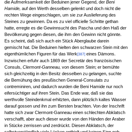
die Aufmerksamkeit der Beduinen jener Gegend, der
Beni
Hamide,
auf den Werth desselben gelenkt und doch nicht die
rechten Wege eingeschlagen, um sie zur Auslieferung des
Steines zu gewinnen. Da es zu viel officielle Schritte gethan
hatte, erregte es die Gewinnsucht des Pascha und den Haß der
Bevölkerung gegen diesen, die ihm den Gewinn nicht gönnte.
Es scheint, daß sich auch ein Stück Aberglaube darein
gemischt hat. Die Beduinen hielten den schwarzen Stein mit den
eigenthümlichen Figuren für das Werk
eines Dämons.
[387]
Inzwischen erfuhr auch 1869 der Secretär des französischen
Consuls,
Clermont-Ganneau,
von diesem Stein; er bemühte
sich gleichzeitig in den Besitz desselben zu gelangen, suchte
die Bemühung des preußischen General-Consulats zu
contreminiren, und dadurch wurden die Beni Hamide nur noch
eifersüchtiger auf ihren Stein. Das Ende war, daß sie das
werthvolle Steindenkmal erhitzten, dann plötzlich kaltes Wasser
darauf gossen und ihn zum Bersten brachten. Von der Inschrift
hatte sich zwar Clermont-Ganneau einen schlechten Abklatsch
verschafft, aber auch dieser wurde von den Händen der Araber
in Stücke zerrissen und zerdrückt. Diesen Abklatsch, der
selbstverständlich viele Lücken enthielt und keinen Sinn gab,