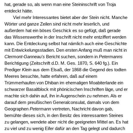
hat, gerade so, als wenn man eine Steininschrift von Troja
entdeckt hätte.
Viel mehr Interessantes bietet aber der Stein nicht. Manche
Wörter und ganze Zeilen sind nicht mehr leserlich, und
außerdem hat ein böses Geschick es so gefügt, daß gerade
das Wissenswerthe in der Inschrift nicht mehr entziffert werden
kann. Die Entdeckung selbst hat nämlich auch eine Geschichte
mit Entwickelungsstadien. Den ersten Anfang muß man nicht in
Clermont-Ganneau's
Bericht suchen, sondern in
Petermanns
Berichtigung (Zeitschrift d.D. M. Ges. 1870, S. 640 fg.). Ein
Prediger
Klein
aus dem Elsaß, der 1868 die Gegend des todten
Meeres besuchte, hatte erfahren, daß auf einem
Trümmerhaufen von Dhiban im ehemaligen Moabiterlande ein
schwarzer Basaltblock mit phönicischen Inschriften läge, und er
machte sich dahin auf, ihn in Augenschein zu nehmen. Als er
darauf dem preußischen Generalconsulat, damals von dem
Geographen
Petermann
vertreten, Nachricht davon gab,
bemühte dieses sich, in den Besitz des interessanten Steines
zu gelangen, wendete aber nicht die geeigneten Mittel an. Es hat
zu viel und zu wenig Eifer dafür an den Tag gelegt und dadurch