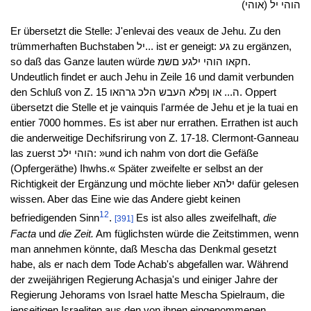
(אוהי) הוהי יל
Er übersetzt die Stelle: J'enlevai des veaux de Jehu. Zu den
trümmerhaften Buchstaben יל... ist er geneigt: גע zu ergänzen,
so daß das Ganze lauten würde חקאו הוהי ילגע םשמ.
Undeutlich findet er auch Jehu in Zeile 16 und damit verbunden
den Schluß von Z. 15 ה... או ןפלא העבש הלכ גרהאו. Oppert
übersetzt die Stelle et je vainquis l'armée de Jehu et je la tuai en
entier 7000 hommes. Es ist aber nur errathen. Errathen ist auch
die anderweitige Dechifsrirung von Z. 17-18. Clermont-Ganneau
las zuerst הוהי ילכ: »und ich nahm von dort die Gefäße
(Opfergeräthe) Ihwhs.« Später zweifelte er selbst an der
Richtigkeit der Ergänzung und möchte lieber ילהא dafür gelesen
wissen. Aber das Eine wie das Andere giebt keinen
12
befriedigenden Sinn
.
Es ist also alles zweifelhaft,
die
[391]
Facta
und
die Zeit.
Am füglichsten würde die Zeitstimmen, wenn
man annehmen könnte, daß Mescha das Denkmal gesetzt
habe, als er nach dem Tode Achab's abgefallen war. Während
der zweijährigen Regierung Achasja's und einiger Jahre der
Regierung Jehorams von Israel hatte Mescha Spielraum, die
jenseitigen Israeliten aus den von ihnen eingenommenen