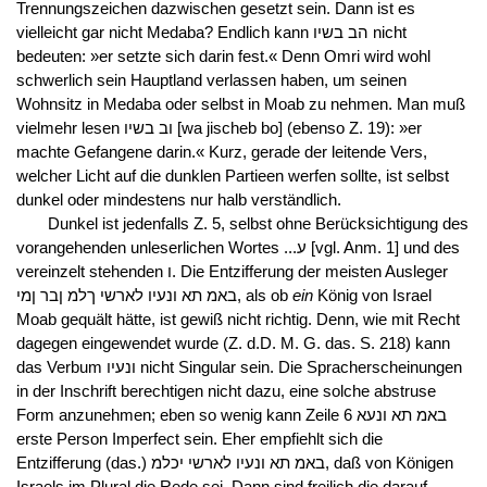
Trennungszeichen dazwischen gesetzt sein. Dann ist es
vielleicht gar nicht Medaba? Endlich kann הב בשיו nicht
bedeuten: »er setzte sich darin fest.« Denn Omri wird wohl
schwerlich sein Hauptland verlassen haben, um seinen
Wohnsitz in Medaba oder selbst in Moab zu nehmen. Man muß
vielmehr lesen וב בשיו [wa jischeb bo] (ebenso Z. 19): »er
machte Gefangene darin.« Kurz, gerade der leitende Vers,
welcher Licht auf die dunklen Partieen werfen sollte, ist selbst
dunkel oder mindestens nur halb verständlich.
Dunkel ist jedenfalls Z. 5, selbst ohne Berücksichtigung des
vorangehenden unleserlichen Wortes ...ע [vgl. Anm. 1] und des
vereinzelt stehenden ו. Die Entzifferung der meisten Ausleger
באמ תא ונעיו לארשי ךלמ ןבר ןמי, als ob
ein
König von Israel
Moab gequält hätte, ist gewiß nicht richtig. Denn, wie mit Recht
dagegen eingewendet wurde (Z. d.D. M. G. das. S. 218) kann
das Verbum ונעיו nicht Singular sein. Die Spracherscheinungen
in der Inschrift berechtigen nicht dazu, eine solche abstruse
Form anzunehmen; eben so wenig kann Zeile 6 באמ תא ונעא
erste Person Imperfect sein. Eher empfiehlt sich die
Entzifferung (das.) באמ תא ונעיו לארשי יכלמ, daß von Königen
Israels im Plural die Rede sei. Dann sind freilich die darauf