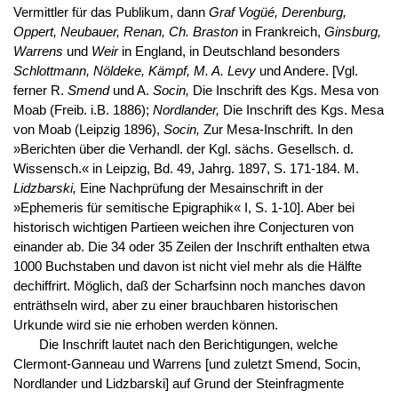
Vermittler für das Publikum, dann
Graf Vogüé, Derenburg,
Oppert, Neubauer, Renan, Ch. Braston
in Frankreich,
Ginsburg,
Warrens
und
Weir
in England, in Deutschland besonders
Schlottmann, Nöldeke, Kämpf, M. A. Levy
und Andere. [Vgl.
ferner R.
Smend
und A.
Socin,
Die Inschrift des Kgs. Mesa von
Moab (Freib. i.B. 1886);
Nordlander,
Die Inschrift des Kgs. Mesa
von Moab (Leipzig 1896),
Socin,
Zur Mesa-Inschrift. In den
»Berichten über die Verhandl. der Kgl. sächs. Gesellsch. d.
Wissensch.« in Leipzig, Bd. 49, Jahrg. 1897, S. 171-184. M.
Lidzbarski,
Eine Nachprüfung der Mesainschrift in der
»Ephemeris für semitische Epigraphik« I, S. 1-10]. Aber bei
historisch wichtigen Partieen weichen ihre Conjecturen von
einander ab. Die 34 oder 35 Zeilen der Inschrift enthalten etwa
1000 Buchstaben und davon ist nicht viel mehr als die Hälfte
dechiffrirt. Möglich, daß der Scharfsinn noch manches davon
enträthseln wird, aber zu einer brauchbaren historischen
Urkunde wird sie nie erhoben werden können.
Die Inschrift lautet nach den Berichtigungen, welche
Clermont-Ganneau und Warrens [und zuletzt Smend, Socin,
Nordlander und Lidzbarski] auf Grund der Steinfragmente