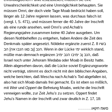
Unwahrscheinlichkeit und eine Unmöglichkeit behaupten. Sie
müssen Omri, der doch viele Tage Moab bedrückt haben soll,
länger als 12 Jahre regieren lassen, was durchaus falsch ist
(vergl. I, S. 471), und müssen ferner die 40 Jahre der Inschrift
als eine runde ansehen, weil Omri's und Achab's
Regierungsjahre zusammen keine 40 Jahre ausgeben. Um
diesen Nothbehelfen zu entgehen, haben Andere die Zeit des
Denkmals später angesetzt. Nöldeke ergänzte zuerst Z. 8 בשיו
הנב [ןב םגו הנבו אה] הב. Wenn in der Lücke ימי wirklich stand,
müßte man demnach ergänzen הנב ןב ימיבו הנב ימיב, daß
Israel noch unter Jehoram Medaba oder Moab in Besitz hatte.
Allein abgesehen davon, daß die Lücke soviel Ergänzungsworte
nicht verträgt, stimmt es doch nicht mit den biblischen Angaben,
welche berichten, daß Mescha nach Achab's Tod abgefallen ist,
also hat sich Moab damals frei gemacht. Es ist eben so mißlich,
mit
Weir
und
Oppert
die Befreiung Moabs, welche die Inschrift
verewigen wollte, zur Zeit
Jehu's
zu setzen. Oppert findet
Jehu's Namen in der Inschrift und zwar deutlich in Z. 17, 18:
. . . . . . .םשמ חקאו