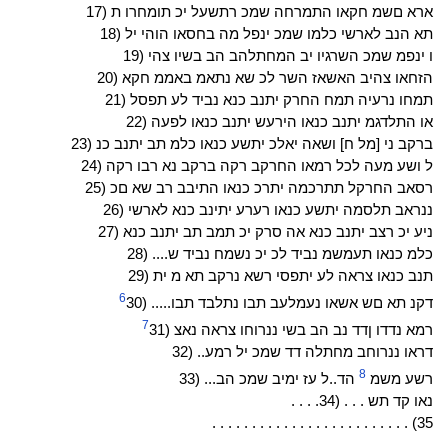
ארא םשמ חקאו התמרחה שמכ רתשעל יכ תומחרו ת (17
תא הנב לארשי כלמו שמכ ינפל מה בחסאו הוהי יל (18
ו ינפמ שמכ השרגיו יב המחתלהב הב בשיו צהי (19
הזחאו צהיב האשאז השר לכ שא נתאמ באממ חקא (20
תמחו נרעיה תמח החרק יתנב כנא נביד לע תפסל (21
או התלדגמ יתנב כנאו הירעש יתנב כנאו לפעה (22
ברקב ני [מל ח] ושאה יאלכ יתשע כנאו כלמ תב יתנב כנ (23
ל ושע מעה לכל רמאו החרקב רקה ברקב נא רבו רקה (24
רסאב החרקל תתרכמה יתרכ כנאו התיבב רב שא םכ (25
ננראב תלסמה יתשע כנאו רערע יתינב כנא לארשי (26
ניע יכ רצב יתנב כנא אה סרק יכ תמב תב יתנב כנא (27
כלמ כנאו תעמשמ נביד לכ יכ נשמח נביד ש.... (28
תנב כנאו צראה לע יתפסי רשא נרקב תא מ ית (29
6
דקנ תא םש אשאו נעמלעב תבו נתלבד תבו..... (30
7
רמא נדדו ןדד נב הב בשי ננרוחו צראה נאצ (31
דראו ננרוחב מחתלה דד שמכ יל רמע.. (32
8
רשע משמ
הד..ל עז ימיב שמכ הב... (33
. . . .נאו קד תש . . . (34
. . . . . . . . . . . . . . . . . . . . . . . . . (35