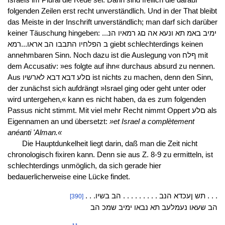
folgenden Zeilen erst recht unverständlich. Und in der That bleibt
das Meiste in der Inschrift unverständlich; man darf sich darüber
keiner Täuschung hingeben: ימיב באמ תא ונעא אה םג רמאיו הנ...
ב הפלחיו התבבו הב אראו...רמא giebt schlechterdings keinen
annehmbaren Sinn. Noch dazu ist die Auslegung von ףלח mit
dem Accusativ: »es folgte auf ihn« durchaus absurd zu nennen.
Aus םלע דבא דבא לארשיו ist nichts zu machen, denn den Sinn,
der zunächst sich aufdrängt »Israel ging oder geht unter oder
wird untergehen,« kann es nicht haben, da es zum folgenden
Passus nicht stimmt. Mit viel mehr Recht nimmt Oppert םלע als
Eigennamen an und übersetzt:
»et Israel a complètement
anéanti 'Alman.«
Die Hauptdunkelheit liegt darin, daß man die Zeit nicht
chronologisch fixiren kann. Denn sie aus Z. 8-9 zu ermitteln, ist
schlechterdings unmöglich, da sich gerade hier
bedauerlicherweise eine Lücke findet.
. . .תש ןעכדא הנב . . . . . . . . . הב בשיו . . .
[390]
הב שעאו נעמלעב תא נבאו ימיב שמכ הב