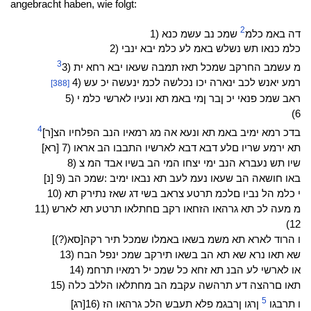
angebracht haben, wie folgt:
2
דה באמ כלמ
שמכ נב עשמ כנא (1
כלמ כנאו תש נשלש באמ לע כלמ יבא ינבי (2
3
מ עשמב החרקב שמכל תאז תמבה שעאו יבא רחא ית (3
רמע יאנש לכב ינארה יכו נכלשה לכמ ינעשה יכ עש (4
[388]
ראב שמכ פנאי יכ ןבר ןמי באמ תא ונעיו לארשי כלמ י (5
(6
4
[ר]בדכ רמא ימיב באמ תא ונעא אה מג רמאיו הנב הפלחיו הצ
[רא] תא ירמע שריו םלע דבא דבא לארשיו התבבו הב אראו (7
שיו תש נעברא הנב ימי יצחו המי הב בשיו אבד המ צ (8
[נ] באו חושאה הב שעאו נעמ לעב תא נבאו ימיב :שמכ הב (9
י כלמ הל נביו םלכמ תרטע צראב בשי דג שאז נתירק תא (10
מ מעה לכ תא גרהאו הזחאו רקב םחתלאו תרטע תא לארש (11
(12
[(?)סא]ו הרוד לארא תא משמ בשאו באמלו שמכל תיר רקה
שא תאו נרא שא תא הב בשאו תירקב שמכ ינפל הבח (13
או לארשי לע הבנ תא זחא כל שמכ יל רמאיו תרחמ (14
תאו םרהצה דע תרהשה עקבמ הב מחתלאו הללב כלה (15
5
[רג]ו תרבגו
ןרגו ןרבגמ פלא תעבש הלכ גרהאו הז (16