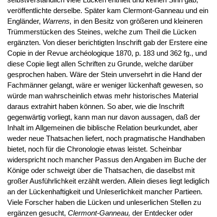
veröffentlichte derselbe. Später kam Clermont-Ganneau und ein
Engländer,
Warrens,
in den Besitz von größeren und kleineren
Trümmerstücken des Steines, welche zum Theil die Lücken
ergänzten. Von dieser berichtigten Inschrift gab der Erstere eine
Copie in der Revue archéologique 1870, p. 183 und 362 fg., und
diese Copie liegt allen Schriften zu Grunde, welche darüber
gesprochen haben. Wäre der Stein unversehrt in die Hand der
Fachmänner gelangt, wäre er weniger lückenhaft gewesen, so
würde man wahrscheinlich etwas mehr historisches Material
daraus extrahirt haben können. So aber, wie die Inschrift
gegenwärtig vorliegt, kann man nur davon aussagen, daß der
Inhalt im Allgemeinen die biblische Relation beurkundet, aber
weder neue Thatsachen liefert, noch pragmatische Handhaben
bietet, noch für die Chronologie etwas leistet. Scheinbar
widerspricht noch mancher Passus den Angaben im Buche der
Könige oder schweigt über die Thatsachen, die daselbst mit
großer Ausführlichkeit erzählt werden. Allein dieses liegt lediglich
an der Lückenhaftigkeit und Unleserlichkeit mancher Partieen.
Viele Forscher haben die Lücken und unleserlichen Stellen zu
ergänzen gesucht,
Clermont-Ganneau,
der Entdecker oder