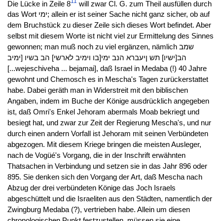
11
Die Lücke in Zeile 8
will zwar Cl. G. zum Theil ausfüllen durch
das Wort ימי; allein er ist seiner Sache nicht ganz sicher, ob auf
dem Bruchstück zu dieser Zeile sich dieses Wort befindet. Aber
selbst mit diesem Worte ist nicht viel zur Ermittelung des Sinnes
gewonnen; man muß noch zu viel ergänzen, nämlich שמב
הב[ישיו] תש ןיעברא הנב ימי[בו וימיב לארשי] הב בשיו [ימיב
[...wejeschiveha ... bejamai], daß Israel in Medaba (!) 40 Jahre
gewohnt und Chemosch es in Mescha's Tagen zurückerstattet
habe. Dabei geräth man in Widerstreit mit den biblischen
Angaben, indem im Buche der Könige ausdrücklich angegeben
ist, daß Omri's Enkel Jehoram abermals Moab bekriegt und
besiegt hat, und zwar zur Zeit der Regierung Mescha's, und nur
durch einen andern Vorfall ist Jehoram mit seinen Verbündeten
abgezogen. Mit diesem Kriege bringen die meisten Ausleger,
nach de Vogüé's Vorgang, die in der Inschrift erwähnten
Thatsachen in Verbindung und setzen sie in das Jahr 896 oder
895. Sie denken sich den Vorgang der Art, daß Mescha nach
Abzug der drei verbündeten Könige das Joch Israels
abgeschüttelt und die Israeliten aus den Städten, namentlich der
Zwingburg Medaba (?), vertrieben habe. Allein um diesen
chronologischen Punkt festzustellen, müssen sie eine