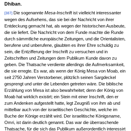
Dhiban.
Die sogenannte
Mesa-Inschrift
ist vielleicht interessanter
[387]
wegen des Aufsehens, das sie bei der Nachricht von ihrer
Entdeckung gemacht hat, als wegen der historischen Ausbeute,
die sie liefert. Die Nachricht von dem Funde machte die Runde
durch sämmtliche europäische Zeitungen, und die Orientalisten,
berufene und unberufene, glaubten es ihrer Ehre schuldig zu
sein, die Entzifferung der Inschrift zu versuchen und in
Zeitschriften und Zeitungen dem Publikum Kunde davon zu
geben. Die Thatsache verdiente allerdings die Aufmerksamkeit,
die sie erregte. Es war, als wenn der König Mesa von Moab, ein
seit 2750 Jahren Verstorbener, plötzlich seinen Sargdeckel
gesprengt und unter die Lebenden getreten wäre. Die biblische
Erzählung von Mesa ist also bewahrheitet; denn der König von
Moab hat wirklich existirt; ein Stein mit einer Inschrift, den er
zum Andenken aufgestellt hatte, legt Zeugniß von ihm ab und
mittelbar auch von der israelitischen Geschichte, welche im
Buche der Könige erzählt wird. Der israelitische Königsname,
Omri, ist darin deutlich genannt. Das war die überraschende
Thatsache, für die sich das Publikum außerordentlich interessirt