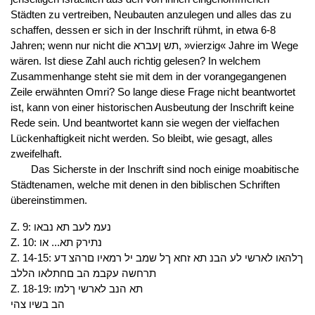
Städten zu vertreiben, Neubauten anzulegen und alles das zu
schaffen, dessen er sich in der Inschrift rühmt, in etwa 6-8
Jahren; wenn nur nicht die תש ןעברא, »vierzig« Jahre im Wege
wären. Ist diese Zahl auch richtig gelesen? In welchem
Zusammenhange steht sie mit dem in der vorangegangenen
Zeile erwähnten Omri? So lange diese Frage nicht beantwortet
ist, kann von einer historischen Ausbeutung der Inschrift keine
Rede sein. Und beantwortet kann sie wegen der vielfachen
Lückenhaftigkeit nicht werden. So bleibt, wie gesagt, alles
zweifelhaft.
Das Sicherste in der Inschrift sind noch einige moabitische
Städtenamen, welche mit denen in den biblischen Schriften
übereinstimmen.
Z. 9: נעמ לעב תא נבאו
Z. 10: נתירק תא... או
Z. 14-15: ךלהאו לארשי לע הבנ תא זחא ךל שמב יל רמאיו םרהצ דע
תרחשה עקבמ הב םחתלאו הללב
Z. 18-19: תא הנב לארשי ךלמו
הב בשיו צהי