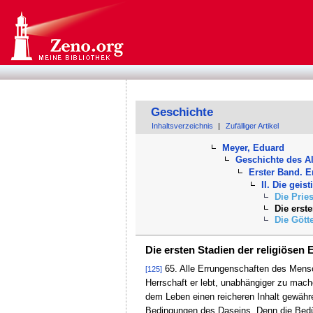
Geschichte
Inhaltsverzeichnis
|
Zufälliger Artikel
Meyer, Eduard
Geschichte des A
Erster Band. E
II. Die geis
Die Prie
Die erst
Die Gött
Die ersten Stadien der religiösen
65. Alle Errungenschaften des Mensc
[125]
Herrschaft er lebt, unabhängiger zu mache
dem Leben einen reicheren Inhalt gewähr
Bedingungen des Daseins. Denn die Bedü