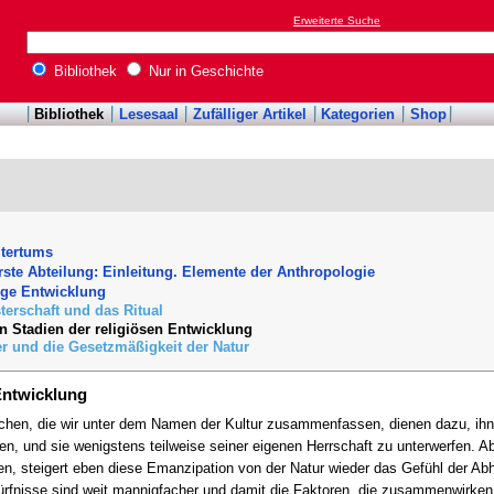
Erweiterte Suche
Bibliothek
Nur in Geschichte
Bibliothek
Lesesaal
Zufälliger Artikel
Kategorien
Shop
ltertums
rste Abteilung: Einleitung. Elemente der Anthropologie
tige Entwicklung
sterschaft und das Ritual
en Stadien der religiösen Entwicklung
er und die Gesetzmäßigkeit der Natur
 Entwicklung
hen, die wir unter dem Namen der Kultur zusammenfassen, dienen dazu, ihn 
n, und sie wenigstens teilweise seiner eigenen Herrschaft zu unterwerfen. Ab
en, steigert eben diese Emanzipation von der Natur wieder das Gefühl der Ab
rfnisse sind weit mannigfacher und damit die Faktoren, die zusammenwirke