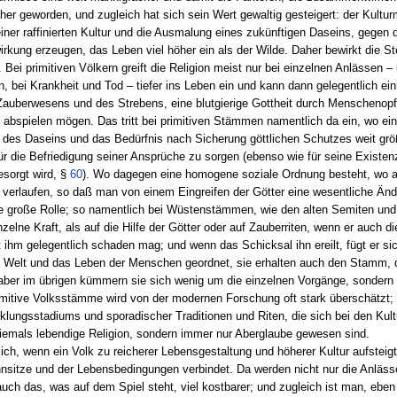
her geworden, und zugleich hat sich sein Wert gewaltig gesteigert: der Kultu
ner raffinierten Kultur und die Ausmalung eines zukünftigen Daseins, gegen 
kung erzeugen, das Leben viel höher ein als der Wilde. Daher bewirkt die St
t. Bei primitiven Völkern greift die Religion meist nur bei einzelnen Anlässen
n, bei Krankheit und Tod – tiefer ins Leben ein und kann dann gelegentlich ei
Zauberwesens und des Strebens, eine blutgierige Gottheit durch Menschenop
 abspielen mögen. Das tritt bei primitiven Stämmen namentlich da ein, wo ei
ert des Daseins und das Bedürfnis nach Sicherung göttlichen Schutzes weit gr
 für die Befriedigung seiner Ansprüche zu sorgen (ebenso wie für seine Existen
esorgt wird, §
60
). Wo dagegen eine homogene soziale Ordnung besteht, wo a
erlaufen, so daß man von einem Eingreifen der Götter eine wesentliche Änder
e große Rolle; so namentlich bei Wüstenstämmen, wie den alten Semiten und
nzelne Kraft, als auf die Hilfe der Götter oder auf Zauberriten, wenn er auch d
t ihm gelegentlich schaden mag; und wenn das Schicksal ihn ereilt, fügt er si
e Welt und das Leben der Menschen geordnet, sie erhalten auch den Stamm, 
aber im übrigen kümmern sie sich wenig um die einzelnen Vorgänge, sondern
rimitive Volksstämme wird von der modernen Forschung oft stark überschätzt; 
lungsstadiums und sporadischer Traditionen und Riten, die sich bei den Kultu
 niemals lebendige Religion, sondern immer nur Aberglaube gewesen sind.
 sich, wenn ein Volk zu reicherer Lebensgestaltung und höherer Kultur aufsteig
sitze und der Lebensbedingungen verbindet. Da werden nicht nur die Anläss
 auch das, was auf dem Spiel steht, viel kostbarer; und zugleich ist man, eben