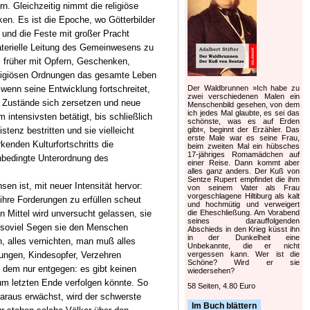
. Gleichzeitig nimmt die religiöse
n. Es ist die Epoche, wo Götterbilder
 und die Feste mit großer Pracht
aterielle Leitung des Gemeinwesens zu
 früher mit Opfern, Geschenken,
religiösen Ordnungen das gesamte Leben
Der Waldbrunnen »Ich habe zu
enn seine Entwicklung fortschreitet,
zwei verschiedenen Malen ein
 Zustände sich zersetzen und neue
Menschenbild gesehen, von dem
ich jedes Mal glaubte, es sei das
intensivsten betätigt, bis schließlich
schönste, was es auf Erden
gibt«, beginnt der Erzähler. Das
stenz bestritten und sie vielleicht
erste Male war es seine Frau,
enden Kulturfortschritts die
beim zweiten Mal ein hübsches
17-jähriges Romamädchen auf
nbedingte Unterordnung des
einer Reise. Dann kommt aber
alles ganz anders. Der Kuß von
Sentze Rupert empfindet die ihm
en ist, mit neuer Intensität hervor:
von seinem Vater als Frau
vorgeschlagene Hiltiburg als kalt
ihre Forderungen zu erfüllen scheut
und hochmütig und verweigert
die Eheschließung. Am Vorabend
n Mittel wird unversucht gelassen, sie
seines darauffolgenden
n, soviel Segen sie den Menschen
Abschieds in den Krieg küsst ihn
in der Dunkelheit eine
n, alles vernichten, man muß alles
Unbekannte, die er nicht
vergessen kann. Wer ist die
ungen, Kindesopfer, Verzehren
Schöne? Wird er sie
 dem nur entgegen: es gibt keinen
wiedersehen?
um letzten Ende verfolgen könnte. So
58 Seiten, 4.80 Euro
 daraus erwächst, wird der schwerste
Im Buch blättern