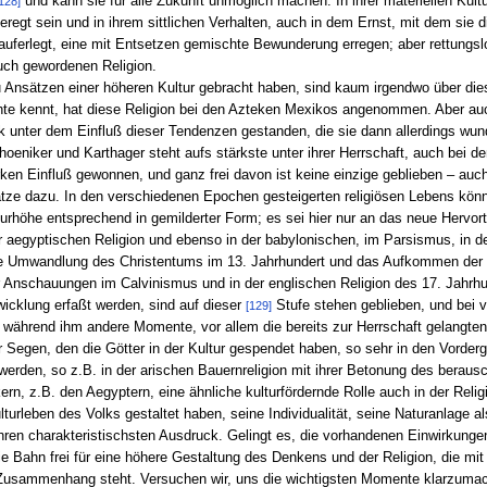
und kann sie für alle Zukunft unmöglich machen. In ihrer materiellen Kult
128]
eregt sein und in ihrem sittlichen Verhalten, auch in dem Ernst, mit dem sie d
auferlegt, eine mit Entsetzen gemischte Bewunderung erregen; aber rettungslos
ch gewordenen Religion.
zu Ansätzen einer höheren Kultur gebracht haben, sind kaum irgendwo über d
hte kennt, hat diese Religion bei den Azteken Mexikos angenommen. Aber auch
tark unter dem Einfluß dieser Tendenzen gestanden, die sie dann allerdings wu
Phoeniker und Karthager steht aufs stärkste unter ihrer Herrschaft, auch bei de
n Einfluß gewonnen, und ganz frei davon ist keine einzige geblieben – auch 
sätze dazu. In den verschiedenen Epochen gesteigerten religiösen Lebens kön
turhöhe entsprechend in gemilderter Form; es sei hier nur an das neue Herv
 aegyptischen Religion und ebenso in der babylonischen, im Parsismus, in de
n die Umwandlung des Christentums im 13. Jahrhundert und das Aufkommen der
r Anschauungen im Calvinismus und in der englischen Religion des 17. Jahrh
twicklung erfaßt werden, sind auf dieser
Stufe stehen geblieben, und bei vi
[129]
 während ihm andere Momente, vor allem die bereits zur Herrschaft gelangte
 Segen, den die Götter in der Kultur gespendet haben, so sehr in den Vordergr
werden, so z.B. in der arischen Bauernreligion mit ihrer Betonung des bera
n, z.B. den Aegyptern, eine ähnliche kulturfördernde Rolle auch in der Religio
urleben des Volks gestaltet haben, seine Individualität, seine Naturanlage 
 ihren charakteristischsten Ausdruck. Gelingt es, die vorhandenen Einwirkung
die Bahn frei für eine höhere Gestaltung des Denkens und der Religion, die m
Zusammenhang steht. Versuchen wir, uns die wichtigsten Momente klarzumach