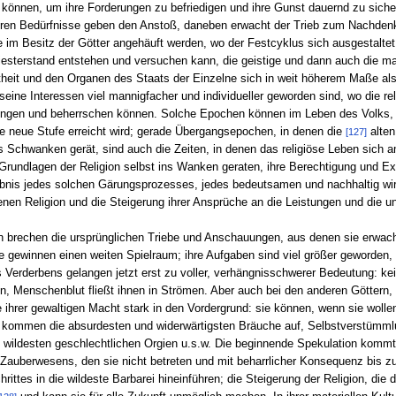
 können, um ihre Forderungen zu befriedigen und ihre Gunst dauernd zu sichern
eren Bedürfnisse geben den Anstoß, daneben erwacht der Trieb zum Nachdenke
im Besitz der Götter angehäuft werden, wo der Festcyklus sich ausgestaltet
riesterstand entstehen und versuchen kann, die geistige und dann auch die m
eit und den Organen des Staats der Einzelne sich in weit höherem Maße als
seine Interessen viel mannigfacher und individueller geworden sind, wo die 
ngen und beherrschen können. Solche Epochen können im Leben des Volks, w
ine neue Stufe erreicht wird; gerade Übergangsepochen, in denen die
alten
[127]
 Schwanken gerät, sind auch die Zeiten, in denen das religiöse Leben sich am 
e Grundlagen der Religion selbst ins Wanken geraten, ihre Berechtigung und Exi
ebnis jedes solchen Gärungsprozesses, jedes bedeutsamen und nachhaltig wirk
nen Religion und die Steigerung ihrer Ansprüche an die Leistungen und die u
on brechen die ursprünglichen Triebe und Anschauungen, aus denen sie erwachs
be gewinnen einen weiten Spielraum; ihre Aufgaben sind viel größer geworden, 
 Verderbens gelangen jetzt erst zu voller, verhängnisschwerer Bedeutung: kei
len, Menschenblut fließt ihnen in Strömen. Aber auch bei den anderen Götter
e ihrer gewaltigen Macht stark in den Vordergrund: sie können, wenn sie wolle
a kommen die absurdesten und widerwärtigsten Bräuche auf, Selbstverstümml
 wildesten geschlechtlichen Orgien u.s.w. Die beginnende Spekulation kommt
auberwesens, den sie nicht betreten und mit beharrlicher Konsequenz bis z
rittes in die wildeste Barbarei hineinführen; die Steigerung der Religion, die