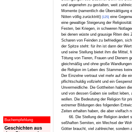
und angenehm zu gestalten, weit zahlreic
Momente (namentlich die Übersättigung ei
Nöten völlig zurücktritt)
eine Gegenwir
[125]
eine gewaltige Steigerung der Religiositä
Festen, bei Kriegen, in schweren Notlage
bei denen wüste und grausige Riten des 
Scharen von Feinden zu befriedigen, sich
der Spitze steht: für ihn ist dann der W
und seine Stellung bietet ihm die Mittel,
Tötung von Tieren, Frauen und Dienern g
gleichmäßig und ohne große Wandlungen v
die Religion im Leben des Stammes kein
Der Einzelne vertraut viel mehr auf die ei
pflichtschuldig vollzieht und ein Gespens
Unvermeidliche. Die Gottheiten haben di
und von dessen Gaben sie selbst leben, 
wollen. Die Bedeutung der Religion für p
extremer Bildungen des folgenden Entwick
Zeiten erhalten haben, die aber vielfach
66. Die Stellung der Religion ändert
Buchempfehlung
seßhaften Semiten, ein Wechsel der Wohn
Geschichten aus
Götter braucht, viel zahlreicher, sondern