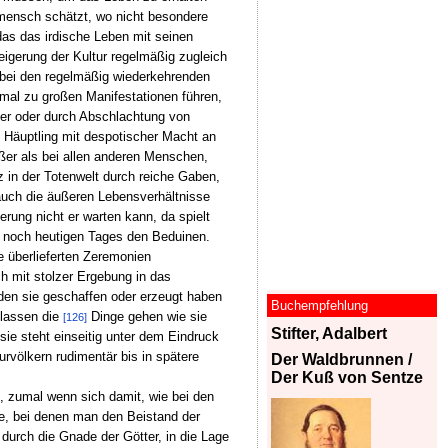
rmensch schätzt, wo nicht besondere
das das irdische Leben mit seinen
eigerung der Kultur regelmäßig zugleich
 – bei den regelmäßig wiederkehrenden
nmal zu großen Manifestationen führen,
fer oder durch Abschlachtung von
n Häuptling mit despotischer Macht an
ößer als bei allen anderen Menschen,
z in der Totenwelt durch reiche Gaben,
uch die äußeren Lebensverhältnisse
ung nicht er warten kann, da spielt
 noch heutigen Tages den Beduinen.
ie überlieferten Zeremonien
ch mit stolzer Ergebung in das
den sie geschaffen oder erzeugt haben
Buchempfehlung
 lassen die
Dinge gehen wie sie
[126]
Stifter, Adalbert
sie steht einseitig unter dem Eindruck
rvölkern rudimentär bis in spätere
Der Waldbrunnen /
Der Kuß von Sentze
t, zumal wenn sich damit, wie bei den
e, bei denen man den Beistand der
 durch die Gnade der Götter, in die Lage