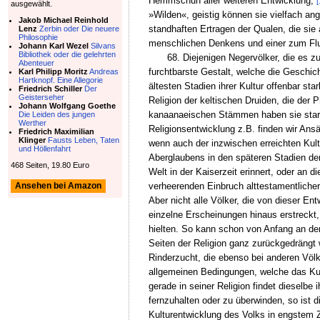
Hemmschuh aller weiteren Entwicklung,
[
ausgewählt.
»Wilden«, geistig können sie vielfach ang
Jakob Michael Reinhold
standhaften Ertragen der Qualen, die sie 
Lenz
Zerbin oder Die neuere
Philosophie
menschlichen Denkens und einer zum Flu
Johann Karl Wezel
Silvans
Bibliothek oder die gelehrten
68. Diejenigen Negervölker, die es 
Abenteuer
furchtbarste Gestalt, welche die Geschic
Karl Philipp Moritz
Andreas
Hartknopf. Eine Allegorie
ältesten Stadien ihrer Kultur offenbar s
Friedrich Schiller
Der
Geisterseher
Religion der keltischen Druiden, die der 
Johann Wolfgang Goethe
kanaanaeischen Stämmen haben sie starke
Die Leiden des jungen
Werther
Religionsentwicklung z.B. finden wir An
Friedrich Maximilian
Klinger
Fausts Leben, Taten
wenn auch der inzwischen erreichten Kul
und Höllenfahrt
Aberglaubens in den späteren Stadien der
468 Seiten, 19.80 Euro
Welt in der Kaiserzeit erinnert, oder a
verheerenden Einbruch alttestamentliche
Ansehen bei Amazon
Aber nicht alle Völker, die von dieser En
einzelne Erscheinungen hinaus erstreckt,
hielten. So kann schon von Anfang an der
Seiten der Religion ganz zurückgedrängt 
Rinderzucht, die ebenso bei anderen Völker
allgemeinen Bedingungen, welche das Kult
gerade in seiner Religion findet dieselbe
fernzuhalten oder zu überwinden, so ist 
Kulturentwicklung des Volks in engstem 