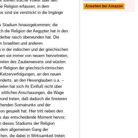
ur stehen solche Völker über den
ie Religion erfassen, in dem
Ansehen bei Amazon
 sind sie verstrickt in die Irrgänge
ies Stadium hinausgekommen; die
 die Religion der Aegypter hat in den
nderbar rasch überwunden hat. Die
n Israeliten und anderen
in der indischen und der griechischen
nen sie immer von neuem hervortreten,
ortreten des Zauberwesens und wüsten
r Religion der griechisch-römischen
 Ketzerverfolgungen, an den neuen
underts, an den Hexenglauben u.a. –
elen hat sich ihr Einfluß nicht über
n sittlichen Anschauungen, die Wage
und treten, daß dadurch die finsteren
uschenden Somatrunks und der
n gespielt hat. Hier tritt neben den
als das entscheidende Moment hervor;
en dieses Stadiums der Religion
it dem allgemeinen Gang der
en, die dabei in Wirksamkeit treten