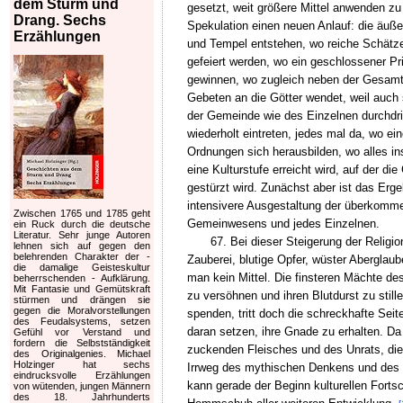
dem Sturm und
gesetzt, weit größere Mittel anwenden zu
Drang. Sechs
Spekulation einen neuen Anlauf: die äuß
Erzählungen
und Tempel entstehen, wo reiche Schätze 
gefeiert werden, wo ein geschlossener P
gewinnen, wo zugleich neben der Gesamth
Gebeten an die Götter wendet, weil auch 
der Gemeinde wie des Einzelnen durchdri
wiederholt eintreten, jedes mal da, wo e
Ordnungen sich herausbilden, wo alles ins
eine Kulturstufe erreicht wird, auf der di
gestürzt wird. Zunächst aber ist das Erg
intensivere Ausgestaltung der überkomme
Zwischen 1765 und 1785 geht
Gemeinwesens und jedes Einzelnen.
ein Ruck durch die deutsche
Literatur. Sehr junge Autoren
67. Bei dieser Steigerung der Religi
lehnen sich auf gegen den
belehrenden Charakter der -
Zauberei, blutige Opfer, wüster Aberglau
die damalige Geisteskultur
man kein Mittel. Die finsteren Mächte des
beherrschenden - Aufklärung.
Mit Fantasie und Gemütskraft
zu versöhnen und ihren Blutdurst zu stil
stürmen und drängen sie
gegen die Moralvorstellungen
spenden, tritt doch die schreckhafte Seit
des Feudalsystems, setzen
daran setzen, ihre Gnade zu erhalten. D
Gefühl vor Verstand und
fordern die Selbstständigkeit
zuckenden Fleisches und des Unrats, die
des Originalgenies. Michael
Holzinger hat sechs
Irrweg des mythischen Denkens und des Z
eindrucksvolle Erzählungen
kann gerade der Beginn kulturellen Fortsch
von wütenden, jungen Männern
des 18. Jahrhunderts