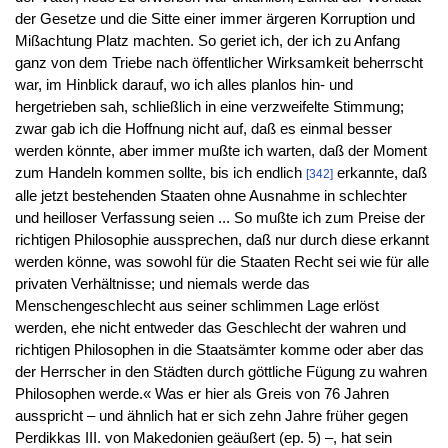
der Gesetze und die Sitte einer immer ärgeren Korruption und
Mißachtung Platz machten. So geriet ich, der ich zu Anfang
ganz von dem Triebe nach öffentlicher Wirksamkeit beherrscht
war, im Hinblick darauf, wo ich alles planlos hin- und
hergetrieben sah, schließlich in eine verzweifelte Stimmung;
zwar gab ich die Hoffnung nicht auf, daß es einmal besser
werden könnte, aber immer mußte ich warten, daß der Moment
zum Handeln kommen sollte, bis ich endlich
erkannte, daß
[342]
alle jetzt bestehenden Staaten ohne Ausnahme in schlechter
und heilloser Verfassung seien ... So mußte ich zum Preise der
richtigen Philosophie aussprechen, daß nur durch diese erkannt
werden könne, was sowohl für die Staaten Recht sei wie für alle
privaten Verhältnisse; und niemals werde das
Menschengeschlecht aus seiner schlimmen Lage erlöst
werden, ehe nicht entweder das Geschlecht der wahren und
richtigen Philosophen in die Staatsämter komme oder aber das
der Herrscher in den Städten durch göttliche Fügung zu wahren
Philosophen werde.« Was er hier als Greis von 76 Jahren
ausspricht – und ähnlich hat er sich zehn Jahre früher gegen
Perdikkas III. von Makedonien geäußert (ep. 5) –, hat sein