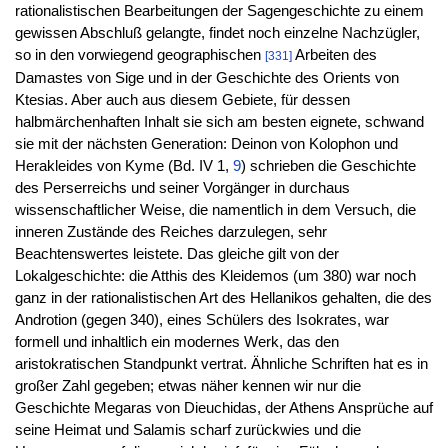
rationalistischen Bearbeitungen der Sagengeschichte zu einem
gewissen Abschluß gelangte, findet noch einzelne Nachzügler,
so in den vorwiegend geographischen
Arbeiten des
[331]
Damastes von Sige und in der Geschichte des Orients von
Ktesias. Aber auch aus diesem Gebiete, für dessen
halbmärchenhaften Inhalt sie sich am besten eignete, schwand
sie mit der nächsten Generation: Deinon von Kolophon und
Herakleides von Kyme (Bd. IV 1,
9
) schrieben die Geschichte
des Perserreichs und seiner Vorgänger in durchaus
wissenschaftlicher Weise, die namentlich in dem Versuch, die
inneren Zustände des Reiches darzulegen, sehr
Beachtenswertes leistete. Das gleiche gilt von der
Lokalgeschichte: die Atthis des Kleidemos (um 380) war noch
ganz in der rationalistischen Art des Hellanikos gehalten, die des
Androtion (gegen 340), eines Schülers des Isokrates, war
formell und inhaltlich ein modernes Werk, das den
aristokratischen Standpunkt vertrat. Ähnliche Schriften hat es in
großer Zahl gegeben; etwas näher kennen wir nur die
Geschichte Megaras von Dieuchidas, der Athens Ansprüche auf
seine Heimat und Salamis scharf zurückwies und die