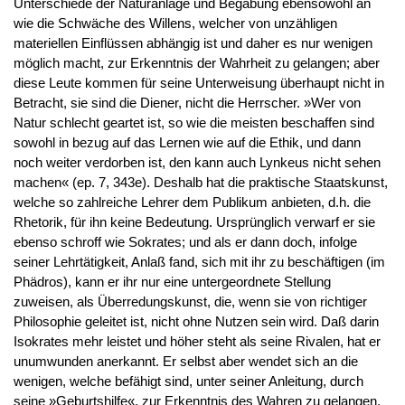
Unterschiede der Naturanlage und Begabung ebensowohl an
wie die Schwäche des Willens, welcher von unzähligen
materiellen Einflüssen abhängig ist und daher es nur wenigen
möglich macht, zur Erkenntnis der Wahrheit zu gelangen; aber
diese Leute kommen für seine Unterweisung überhaupt nicht in
Betracht, sie sind die Diener, nicht die Herrscher. »Wer von
Natur schlecht geartet ist, so wie die meisten beschaffen sind
sowohl in bezug auf das Lernen wie auf die Ethik, und dann
noch weiter verdorben ist, den kann auch Lynkeus nicht sehen
machen« (ep. 7, 343e). Deshalb hat die praktische Staatskunst,
welche so zahlreiche Lehrer dem Publikum anbieten, d.h. die
Rhetorik, für ihn keine Bedeutung. Ursprünglich verwarf er sie
ebenso schroff wie Sokrates; und als er dann doch, infolge
seiner Lehrtätigkeit, Anlaß fand, sich mit ihr zu beschäftigen (im
Phädros), kann er ihr nur eine untergeordnete Stellung
zuweisen, als Überredungskunst, die, wenn sie von richtiger
Philosophie geleitet ist, nicht ohne Nutzen sein wird. Daß darin
Isokrates mehr leistet und höher steht als seine Rivalen, hat er
unumwunden anerkannt. Er selbst aber wendet sich an die
wenigen, welche befähigt sind, unter seiner Anleitung, durch
seine »Geburtshilfe«, zur Erkenntnis des Wahren zu gelangen,