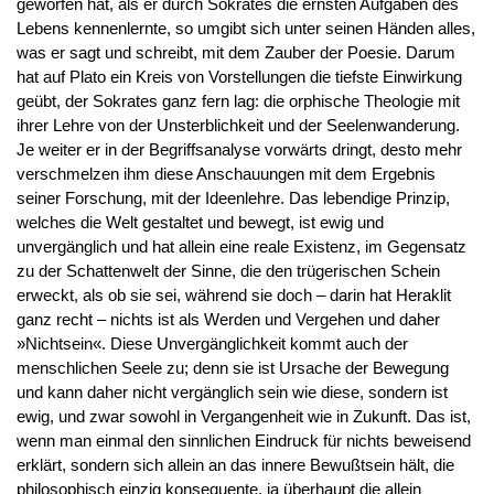
geworfen hat, als er durch Sokrates die ernsten Aufgaben des
Lebens kennenlernte, so umgibt sich unter seinen Händen alles,
was er sagt und schreibt, mit dem Zauber der Poesie. Darum
hat auf Plato ein Kreis von Vorstellungen die tiefste Einwirkung
geübt, der Sokrates ganz fern lag: die orphische Theologie mit
ihrer Lehre von der Unsterblichkeit und der Seelenwanderung.
Je weiter er in der Begriffsanalyse vorwärts dringt, desto mehr
verschmelzen ihm diese Anschauungen mit dem Ergebnis
seiner Forschung, mit der Ideenlehre. Das lebendige Prinzip,
welches die Welt gestaltet und bewegt, ist ewig und
unvergänglich und hat allein eine reale Existenz, im Gegensatz
zu der Schattenwelt der Sinne, die den trügerischen Schein
erweckt, als ob sie sei, während sie doch – darin hat Heraklit
ganz recht – nichts ist als Werden und Vergehen und daher
»Nichtsein«. Diese Unvergänglichkeit kommt auch der
menschlichen Seele zu; denn sie ist Ursache der Bewegung
und kann daher nicht vergänglich sein wie diese, sondern ist
ewig, und zwar sowohl in Vergangenheit wie in Zukunft. Das ist,
wenn man einmal den sinnlichen Eindruck für nichts beweisend
erklärt, sondern sich allein an das innere Bewußtsein hält, die
philosophisch einzig konsequente, ja überhaupt die allein