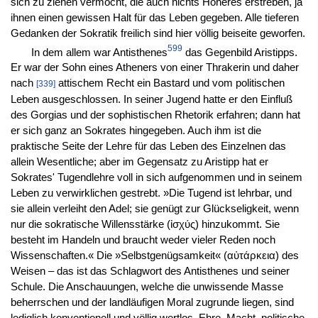
sich zu ziehen vermocht, die auch nichts Höheres erstreben, ja
ihnen einen gewissen Halt für das Leben gegeben. Alle tieferen
Gedanken der Sokratik freilich sind hier völlig beiseite geworfen.
599
In dem allem war Antisthenes
das Gegenbild Aristipps.
Er war der Sohn eines Atheners von einer Thrakerin und daher
nach
attischem Recht ein Bastard und vom politischen
[339]
Leben ausgeschlossen. In seiner Jugend hatte er den Einfluß
des Gorgias und der sophistischen Rhetorik erfahren; dann hat
er sich ganz an Sokrates hingegeben. Auch ihm ist die
praktische Seite der Lehre für das Leben des Einzelnen das
allein Wesentliche; aber im Gegensatz zu Aristipp hat er
Sokrates' Tugendlehre voll in sich aufgenommen und in seinem
Leben zu verwirklichen gestrebt. »Die Tugend ist lehrbar, und
sie allein verleiht den Adel; sie genügt zur Glückseligkeit, wenn
nur die sokratische Willensstärke (ἰσχύς) hinzukommt. Sie
besteht im Handeln und braucht weder vieler Reden noch
Wissenschaften.« Die »Selbstgenügsamkeit« (αὐτάρκεια) des
Weisen – das ist das Schlagwort des Antisthenes und seiner
Schule. Die Anschauungen, welche die unwissende Masse
beherrschen und der landläufigen Moral zugrunde liegen, sind