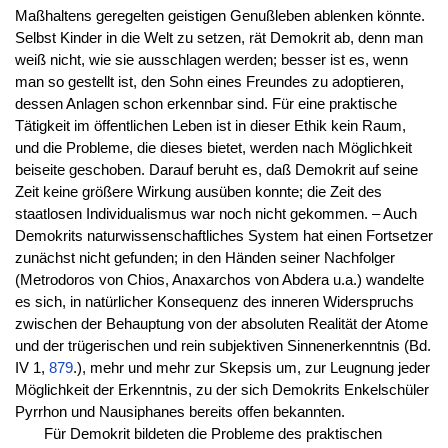
Maßhaltens geregelten geistigen Genußleben ablenken könnte.
Selbst Kinder in die Welt zu setzen, rät Demokrit ab, denn man
weiß nicht, wie sie ausschlagen werden; besser ist es, wenn
man so gestellt ist, den Sohn eines Freundes zu adoptieren,
dessen Anlagen schon erkennbar sind. Für eine praktische
Tätigkeit im öffentlichen Leben ist in dieser Ethik kein Raum,
und die Probleme, die dieses bietet, werden nach Möglichkeit
beiseite geschoben. Darauf beruht es, daß Demokrit auf seine
Zeit keine größere Wirkung ausüben konnte; die Zeit des
staatlosen Individualismus war noch nicht gekommen. – Auch
Demokrits naturwissenschaftliches System hat einen Fortsetzer
zunächst nicht gefunden; in den Händen seiner Nachfolger
(Metrodoros von Chios, Anaxarchos von Abdera u.a.) wandelte
es sich, in natürlicher Konsequenz des inneren Widerspruchs
zwischen der Behauptung von der absoluten Realität der Atome
und der trügerischen und rein subjektiven Sinnenerkenntnis (Bd.
IV 1,
879
.), mehr und mehr zur Skepsis um, zur Leugnung jeder
Möglichkeit der Erkenntnis, zu der sich Demokrits Enkelschüler
Pyrrhon und Nausiphanes bereits offen bekannten.
Für Demokrit bildeten die Probleme des praktischen