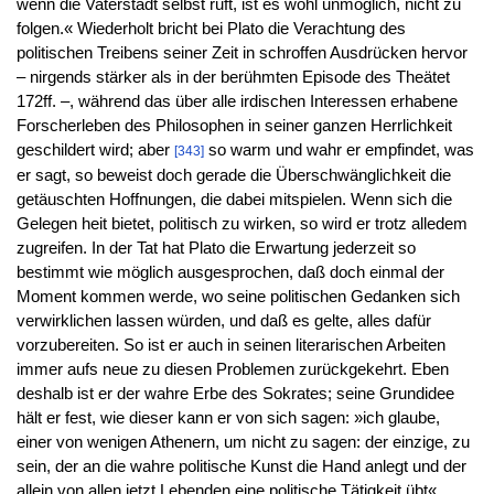
wenn die Vaterstadt selbst ruft, ist es wohl unmöglich, nicht zu
folgen.« Wiederholt bricht bei Plato die Verachtung des
politischen Treibens seiner Zeit in schroffen Ausdrücken hervor
– nirgends stärker als in der berühmten Episode des Theätet
172ff. –, während das über alle irdischen Interessen erhabene
Forscherleben des Philosophen in seiner ganzen Herrlichkeit
geschildert wird; aber
so warm und wahr er empfindet, was
[343]
er sagt, so beweist doch gerade die Überschwänglichkeit die
getäuschten Hoffnungen, die dabei mitspielen. Wenn sich die
Gelegen heit bietet, politisch zu wirken, so wird er trotz alledem
zugreifen. In der Tat hat Plato die Erwartung jederzeit so
bestimmt wie möglich ausgesprochen, daß doch einmal der
Moment kommen werde, wo seine politischen Gedanken sich
verwirklichen lassen würden, und daß es gelte, alles dafür
vorzubereiten. So ist er auch in seinen literarischen Arbeiten
immer aufs neue zu diesen Problemen zurückgekehrt. Eben
deshalb ist er der wahre Erbe des Sokrates; seine Grundidee
hält er fest, wie dieser kann er von sich sagen: »ich glaube,
einer von wenigen Athenern, um nicht zu sagen: der einzige, zu
sein, der an die wahre politische Kunst die Hand anlegt und der
allein von allen jetzt Lebenden eine politische Tätigkeit übt«