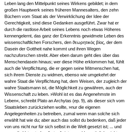
Leben lang den Mittelpunkt seines Wirkens gebildet; in dem
großen Hauptwerk seines früheren Mannesalters, den zehn
Büchern vom Staat als der Verwirklichung der Idee der
Gerechtigkeit, sind diese Gedanken ausgeführt. Zwar hat er
durch die rastlose Arbeit seines Lebens noch etwas Höheres
kennengelernt, das ganz der Erkenntnis gewidmete Leben des
wissenschaftlichen Forschers, den ϑεωρητικὸς βίος, der dem
Dasein der Gottheit nahe kommt und ihren Wegen
nachzuforschen strebt. Aber eben darum geht dies über das
Menschendasein hinaus; wer diese Höhe erklommen hat, fühlt
auch die Verpflichtung, die er gegen seine Mitmenschen hat,
sich ihrem Dienste zu widmen, ebenso wie umgekehrt der
wahre Staat die Verpflichtung hat, dem Weisen, der zugleich der
wahre Staatsmann ist, die Möglichkeit zu gewähren, auch der
Wissenschaft zu leben. »Wohl ist es das Angenehmste im
Leben«, schreibt Plato an Archytas (ep. 9), als dieser sich vom
Staatsleben zurückziehen wollte, »nur die eigenen
Angelegenheiten zu betreiben, zumal wenn man solche sich
erwählt hat wie du; aber auch das sollst du bedenken, daß jeder
von uns nicht nur für sich selbst in die Welt gesetzt ist; ... und