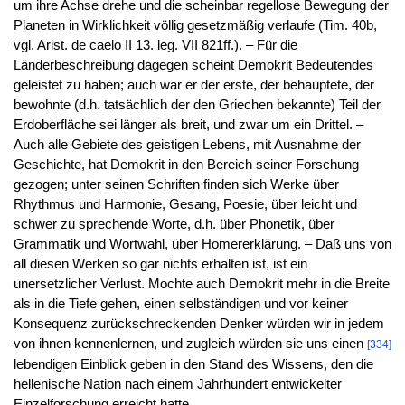
um ihre Achse drehe und die scheinbar regellose Bewegung der
Planeten in Wirklichkeit völlig gesetzmäßig verlaufe (Tim. 40b,
vgl. Arist. de caelo II 13. leg. VII 821ff.). – Für die
Länderbeschreibung dagegen scheint Demokrit Bedeutendes
geleistet zu haben; auch war er der erste, der behauptete, der
bewohnte (d.h. tatsächlich der den Griechen bekannte) Teil der
Erdoberfläche sei länger als breit, und zwar um ein Drittel. –
Auch alle Gebiete des geistigen Lebens, mit Ausnahme der
Geschichte, hat Demokrit in den Bereich seiner Forschung
gezogen; unter seinen Schriften finden sich Werke über
Rhythmus und Harmonie, Gesang, Poesie, über leicht und
schwer zu sprechende Worte, d.h. über Phonetik, über
Grammatik und Wortwahl, über Homererklärung. – Daß uns von
all diesen Werken so gar nichts erhalten ist, ist ein
unersetzlicher Verlust. Mochte auch Demokrit mehr in die Breite
als in die Tiefe gehen, einen selbständigen und vor keiner
Konsequenz zurückschreckenden Denker würden wir in jedem
von ihnen kennenlernen, und zugleich würden sie uns einen
[334]
lebendigen Einblick geben in den Stand des Wissens, den die
hellenische Nation nach einem Jahrhundert entwickelter
Einzelforschung erreicht hatte.