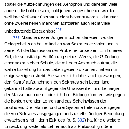
später die Aufzeichnungen des Xenophon und daneben viele
andere, die bald diesem, bald jenem zugeschrieben werden,
weil ihre Verfasser überhaupt nicht bekannt waren – darunter
ohne Zweifel neben manchen achtbaren auch recht viele
597
unbedeutende Erzeugnisse
.
Manche dieser Jünger mochten daneben, wo die
[337]
Gelegenheit sich bot, mündlich von Sokrates erzählen und in
seiner Art die Diskussion der Probleme fortsetzen. Ein höheres
Ziel, die selbsttätige Fortführung seines Werks, die Gründung
einer sokratischen Schule, die mit dem Anspruch auftrat, die
wahre Erziehung für das Leben geben zu können, haben nur
einige wenige erstrebt. Sie sahen sich daher auch gezwungen,
den Kampf aufzunehmen, den Sokrates sein Leben lang
gekämpft hatte sowohl gegen die Unwissenheit und Lethargie
der Masse auch derer, die sich ihrer Bildung rühmten, wie gegen
die konkurrierenden Lehren und das Scheinwissen der
Sophisten. Drei Männer und drei Systeme treten uns entgegen,
die von Sokrates ausgegangen und zu selbständiger Bedeutung
erwachsen sind – denn Euklides (o. S.
332
) hat für die weitere
Entwicklung weder als Lehrer noch als Philosoph größere