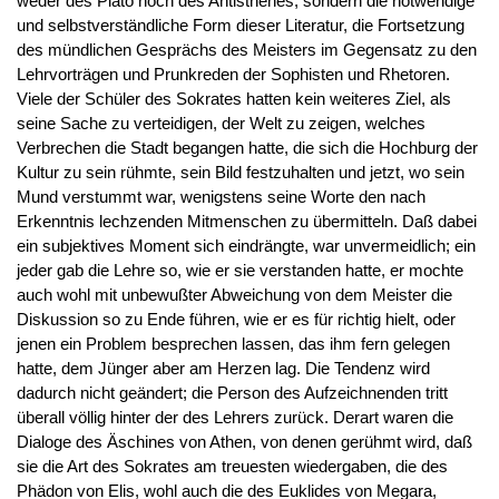
weder des Plato noch des Antisthenes, sondern die notwendige
und selbstverständliche Form dieser Literatur, die Fortsetzung
des mündlichen Gesprächs des Meisters im Gegensatz zu den
Lehrvorträgen und Prunkreden der Sophisten und Rhetoren.
Viele der Schüler des Sokrates hatten kein weiteres Ziel, als
seine Sache zu verteidigen, der Welt zu zeigen, welches
Verbrechen die Stadt begangen hatte, die sich die Hochburg der
Kultur zu sein rühmte, sein Bild festzuhalten und jetzt, wo sein
Mund verstummt war, wenigstens seine Worte den nach
Erkenntnis lechzenden Mitmenschen zu übermitteln. Daß dabei
ein subjektives Moment sich eindrängte, war unvermeidlich; ein
jeder gab die Lehre so, wie er sie verstanden hatte, er mochte
auch wohl mit unbewußter Abweichung von dem Meister die
Diskussion so zu Ende führen, wie er es für richtig hielt, oder
jenen ein Problem besprechen lassen, das ihm fern gelegen
hatte, dem Jünger aber am Herzen lag. Die Tendenz wird
dadurch nicht geändert; die Person des Aufzeichnenden tritt
überall völlig hinter der des Lehrers zurück. Derart waren die
Dialoge des Äschines von Athen, von denen gerühmt wird, daß
sie die Art des Sokrates am treuesten wiedergaben, die des
Phädon von Elis, wohl auch die des Euklides von Megara,