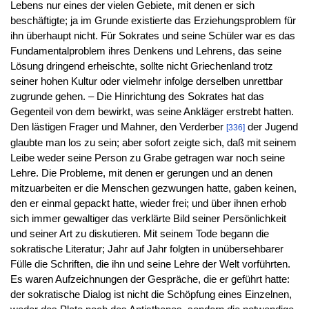
Lebens nur eines der vielen Gebiete, mit denen er sich
beschäftigte; ja im Grunde existierte das Erziehungsproblem für
ihn überhaupt nicht. Für Sokrates und seine Schüler war es das
Fundamentalproblem ihres Denkens und Lehrens, das seine
Lösung dringend erheischte, sollte nicht Griechenland trotz
seiner hohen Kultur oder vielmehr infolge derselben unrettbar
zugrunde gehen. – Die Hinrichtung des Sokrates hat das
Gegenteil von dem bewirkt, was seine Ankläger erstrebt hatten.
Den lästigen Frager und Mahner, den Verderber
der Jugend
[336]
glaubte man los zu sein; aber sofort zeigte sich, daß mit seinem
Leibe weder seine Person zu Grabe getragen war noch seine
Lehre. Die Probleme, mit denen er gerungen und an denen
mitzuarbeiten er die Menschen gezwungen hatte, gaben keinen,
den er einmal gepackt hatte, wieder frei; und über ihnen erhob
sich immer gewaltiger das verklärte Bild seiner Persönlichkeit
und seiner Art zu diskutieren. Mit seinem Tode begann die
sokratische Literatur; Jahr auf Jahr folgten in unübersehbarer
Fülle die Schriften, die ihn und seine Lehre der Welt vorführten.
Es waren Aufzeichnungen der Gespräche, die er geführt hatte:
der sokratische Dialog ist nicht die Schöpfung eines Einzelnen,