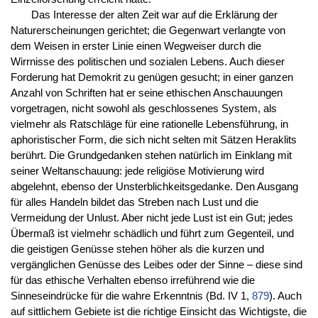
Das Interesse der alten Zeit war auf die Erklärung der
Naturerscheinungen gerichtet; die Gegenwart verlangte von
dem Weisen in erster Linie einen Wegweiser durch die
Wirrnisse des politischen und sozialen Lebens. Auch dieser
Forderung hat Demokrit zu genügen gesucht; in einer ganzen
Anzahl von Schriften hat er seine ethischen Anschauungen
vorgetragen, nicht sowohl als geschlossenes System, als
vielmehr als Ratschläge für eine rationelle Lebensführung, in
aphoristischer Form, die sich nicht selten mit Sätzen Heraklits
berührt. Die Grundgedanken stehen natürlich im Einklang mit
seiner Weltanschauung: jede religiöse Motivierung wird
abgelehnt, ebenso der Unsterblichkeitsgedanke. Den Ausgang
für alles Handeln bildet das Streben nach Lust und die
Vermeidung der Unlust. Aber nicht jede Lust ist ein Gut; jedes
Übermaß ist vielmehr schädlich und führt zum Gegenteil, und
die geistigen Genüsse stehen höher als die kurzen und
vergänglichen Genüsse des Leibes oder der Sinne – diese sind
für das ethische Verhalten ebenso irreführend wie die
Sinneseindrücke für die wahre Erkenntnis (Bd. IV 1,
879
). Auch
auf sittlichem Gebiete ist die richtige Einsicht das Wichtigste, die