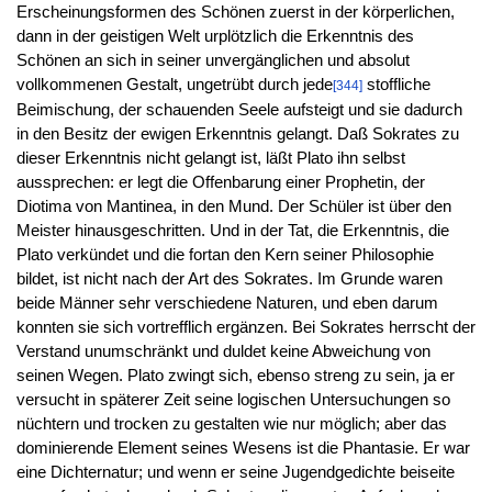
Erscheinungsformen des Schönen zuerst in der körperlichen,
dann in der geistigen Welt urplötzlich die Erkenntnis des
Schönen an sich in seiner unvergänglichen und absolut
vollkommenen Gestalt, ungetrübt durch jede
stoffliche
[344]
Beimischung, der schauenden Seele aufsteigt und sie dadurch
in den Besitz der ewigen Erkenntnis gelangt. Daß Sokrates zu
dieser Erkenntnis nicht gelangt ist, läßt Plato ihn selbst
aussprechen: er legt die Offenbarung einer Prophetin, der
Diotima von Mantinea, in den Mund. Der Schüler ist über den
Meister hinausgeschritten. Und in der Tat, die Erkenntnis, die
Plato verkündet und die fortan den Kern seiner Philosophie
bildet, ist nicht nach der Art des Sokrates. Im Grunde waren
beide Männer sehr verschiedene Naturen, und eben darum
konnten sie sich vortrefflich ergänzen. Bei Sokrates herrscht der
Verstand unumschränkt und duldet keine Abweichung von
seinen Wegen. Plato zwingt sich, ebenso streng zu sein, ja er
versucht in späterer Zeit seine logischen Untersuchungen so
nüchtern und trocken zu gestalten wie nur möglich; aber das
dominierende Element seines Wesens ist die Phantasie. Er war
eine Dichternatur; und wenn er seine Jugendgedichte beiseite