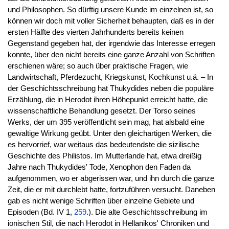
und Philosophen. So dürftig unsere Kunde im einzelnen ist, so
können wir doch mit voller Sicherheit behaupten, daß es in der
ersten Hälfte des vierten Jahrhunderts bereits keinen
Gegenstand gegeben hat, der irgendwie das Interesse erregen
konnte, über den nicht bereits eine ganze Anzahl von Schriften
erschienen wäre; so auch über praktische Fragen, wie
Landwirtschaft, Pferdezucht, Kriegskunst, Kochkunst u.ä. – In
der Geschichtsschreibung hat Thukydides neben die populäre
Erzählung, die in Herodot ihren Höhepunkt erreicht hatte, die
wissenschaftliche Behandlung gesetzt. Der Torso seines
Werks, der um 395 veröffentlicht sein mag, hat alsbald eine
gewaltige Wirkung geübt. Unter den gleichartigen Werken, die
es hervorrief, war weitaus das bedeutendste die sizilische
Geschichte des Philistos. Im Mutterlande hat, etwa dreißig
Jahre nach Thukydides' Tode, Xenophon den Faden da
aufgenommen, wo er abgerissen war, und ihn durch die ganze
Zeit, die er mit durchlebt hatte, fortzuführen versucht. Daneben
gab es nicht wenige Schriften über einzelne Gebiete und
Episoden (Bd. IV 1,
259
.). Die alte Geschichtsschreibung im
ionischen Stil, die nach Herodot in Hellanikos' Chroniken und