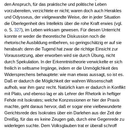
den Anspruch, für das praktische und politische Leben
vorzubereiten, verzichtete er nicht; waren doch auch Herakles
und Odysseus, der vielgewandte Weise, der in jeder Situation
die Überlegenheit des Intellekts über die rohe Kraft erwies (vgl.
o. S.
327
), im Leben wirksam gewesen. Für diesen Unterricht
konnte er weder die theoretische Diskussion noch die
rhetorische Ausbildung entbehren, so geringschätzig er auf sie
herabsah: denn die Tugend hat zwar die richtige Einsicht zur
Voraussetzung, aber erworben wird sie durch Übung, nicht
durch Spekulation. In der Erkenntnistheorie verwickelte er sich
freilich in seltsame Irrgänge, indem er die Unmöglichkeit des
Widersprechens behauptete: wie man etwas aussagt, so ist es.
Daß er dadurch die Möglichkeit der wahren Wissenschaft
aufhob, war ihm ganz recht. Natürlich kam er dadurch in Konflikt
mit Plato, und ebenso lag er als Lehrer der Rhetorik in heftiger
Fehde mit Isokrates; welche Konzessionen er hier der Praxis
machte, geht daraus hervor, daß er sogar eine vielbewunderte
Gerichtsrede des Isokrates über ein Darlehen aus der Zeit der
Dreißig, für das es keine Zeugen gab, durch eine Gegenrede zu
widerlegen suchte. Dem Volksglauben trat er überall schroff