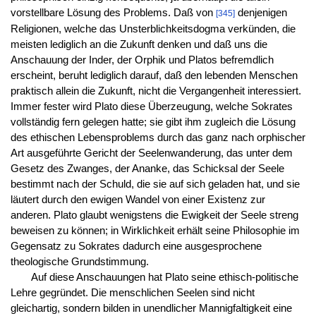
vorstellbare Lösung des Problems. Daß von
denjenigen
[345]
Religionen, welche das Unsterblichkeitsdogma verkünden, die
meisten lediglich an die Zukunft denken und daß uns die
Anschauung der Inder, der Orphik und Platos befremdlich
erscheint, beruht lediglich darauf, daß den lebenden Menschen
praktisch allein die Zukunft, nicht die Vergangenheit interessiert.
Immer fester wird Plato diese Überzeugung, welche Sokrates
vollständig fern gelegen hatte; sie gibt ihm zugleich die Lösung
des ethischen Lebensproblems durch das ganz nach orphischer
Art ausgeführte Gericht der Seelenwanderung, das unter dem
Gesetz des Zwanges, der Ananke, das Schicksal der Seele
bestimmt nach der Schuld, die sie auf sich geladen hat, und sie
läutert durch den ewigen Wandel von einer Existenz zur
anderen. Plato glaubt wenigstens die Ewigkeit der Seele streng
beweisen zu können; in Wirklichkeit erhält seine Philosophie im
Gegensatz zu Sokrates dadurch eine ausgesprochene
theologische Grundstimmung.
Auf diese Anschauungen hat Plato seine ethisch-politische
Lehre gegründet. Die menschlichen Seelen sind nicht
gleichartig, sondern bilden in unendlicher Mannigfaltigkeit eine