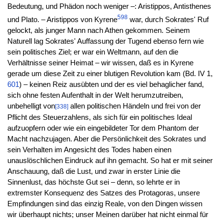
Bedeutung, und Phädon noch weniger –: Aristippos, Antisthenes
598
und Plato. – Aristippos von Kyrene
war, durch Sokrates' Ruf
gelockt, als junger Mann nach Athen gekommen. Seinem
Naturell lag Sokrates' Auffassung der Tugend ebenso fern wie
sein politisches Ziel; er war ein Weltmann, auf den die
Verhältnisse seiner Heimat – wir wissen, daß es in Kyrene
gerade um diese Zeit zu einer blutigen Revolution kam (Bd. IV 1,
601
) – keinen Reiz ausübten und der es viel behaglicher fand,
sich ohne festen Aufenthalt in der Welt herumzutreiben,
unbehelligt von
allen politischen Händeln und frei von der
[338]
Pflicht des Steuerzahlens, als sich für ein politisches Ideal
aufzuopfern oder wie ein eingebildeter Tor dem Phantom der
Macht nachzujagen. Aber die Persönlichkeit des Sokrates und
sein Verhalten im Angesicht des Todes haben einen
unauslöschlichen Eindruck auf ihn gemacht. So hat er mit seiner
Anschauung, daß die Lust, und zwar in erster Linie die
Sinnenlust, das höchste Gut sei – denn, so lehrte er in
extremster Konsequenz des Satzes des Protagoras, unsere
Empfindungen sind das einzig Reale, von den Dingen wissen
wir überhaupt nichts; unser Meinen darüber hat nicht einmal für