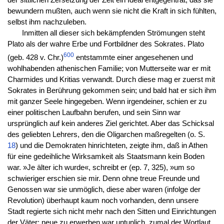
der sittlichen Zersetzung der Zeit ein Ideal entgegentrat, das sie
bewundern mußten, auch wenn sie nicht die Kraft in sich fühlten,
selbst ihm nachzuleben.
Inmitten all dieser sich bekämpfenden Strömungen steht
Plato als der wahre Erbe und Fortbildner des Sokrates. Plato
600
(geb. 428 v. Chr.)
entstammte einer angesehenen und
wohlhabenden athenischen Familie; von Mutterseite war er mit
Charmides und Kritias verwandt. Durch diese mag er zuerst mit
Sokrates in Berührung gekommen sein; und bald hat er sich ihm
mit ganzer Seele hingegeben. Wenn irgendeiner, schien er zu
einer politischen Laufbahn berufen, und sein Sinn war
ursprünglich auf kein anderes Ziel gerichtet. Aber das Schicksal
des geliebten Lehrers, den die Oligarchen maßregelten (o. S.
18
) und die Demokraten hinrichteten, zeigte ihm, daß in Athen
für eine gedeihliche Wirksamkeit als Staatsmann kein Boden
war. »Je älter ich wurde«, schreibt er (ep. 7, 325), »um so
schwieriger erschien sie mir. Denn ohne treue Freunde und
Genossen war sie unmöglich, diese aber waren (infolge der
Revolution) überhaupt kaum noch vorhanden, denn unsere
Stadt regierte sich nicht mehr nach den Sitten und Einrichtungen
der Väter; neue zu erwerben war untunlich, zumal der Wortlaut