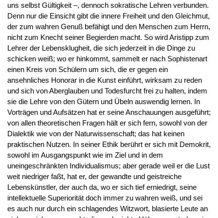
uns selbst Gültigkeit –, dennoch sokratische Lehren verbunden.
Denn nur die Einsicht gibt die innere Freiheit und den Gleichmut,
der zum wahren Genuß befähigt und den Menschen zum Herrn,
nicht zum Knecht seiner Begierden macht. So wird Aristipp zum
Lehrer der Lebensklugheit, die sich jederzeit in die Dinge zu
schicken weiß; wo er hinkommt, sammelt er nach Sophistenart
einen Kreis von Schülern um sich, die er gegen ein
ansehnliches Honorar in die Kunst einführt, wirksam zu reden
und sich von Aberglauben und Todesfurcht frei zu halten, indem
sie die Lehre von den Gütern und Übeln auswendig lernen. In
Vorträgen und Aufsätzen hat er seine Anschauungen ausgeführt;
von allen theoretischen Fragen hält er sich fern, sowohl von der
Dialektik wie von der Naturwissenschaft; das hat keinen
praktischen Nutzen. In seiner Ethik berührt er sich mit Demokrit,
sowohl im Ausgangspunkt wie im Ziel und in dem
uneingeschränkten Individualismus; aber gerade weil er die Lust
weit niedriger faßt, hat er, der gewandte und geistreiche
Lebenskünstler, der auch da, wo er sich tief erniedrigt, seine
intellektuelle Superiorität doch immer zu wahren weiß, und sei
es auch nur durch ein schlagendes Witzwort, blasierte Leute an