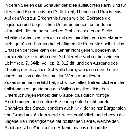
in deren Seelen das Schauen der Idee aufleuchten kann; und für
diese sind Erkenntnis und Sittlichkeit, Theorie und Praxis eins.
Auf den Weg zur Erkenntnis führen wie bei Sokrates die
logischen und begrifflichen Untersuchungen, unter denen
allmählich die mathematischen Probleme die erste Stelle
erhalten haben, weil sie sich mit den reinsten, von der Materie
nicht getrübten Formen beschäftigen; die Erkenntnisselbst, das
Erfassen der Idee kann der Lehrer nicht geben, sondern nur
vorbereiten, sie muß in dem Schüler »hervorbrechen wie ein
Licht« (ep. 7, 344b; vgl. ep. 2, 312 dff. und den Ausgang des
Theätet, der bis an die Schwelle führt), wie sie in dem Lehrer
durch Intuition aufgeleuchtet ist. Wenn man diesen
Zusammenhang erfaßt hat, schwindet alles Befremdliche in der
vollständigen Ignorierung des Willens in allen ethischen
Untersuchungen Platos; der Glaube, daß durch richtige
Einrichtungen und richtige Erziehung sofort nicht nur der
Charakter des Staats, sondern auch
der seiner Bürger sich
[347]
von Grund aus ändern werde, wird verständlich und ebenso die
ungeheure Einseitigkeit seiner politischen Lehre, welche den
Staat ausschließlich auf die Erkenntnis basiert und die