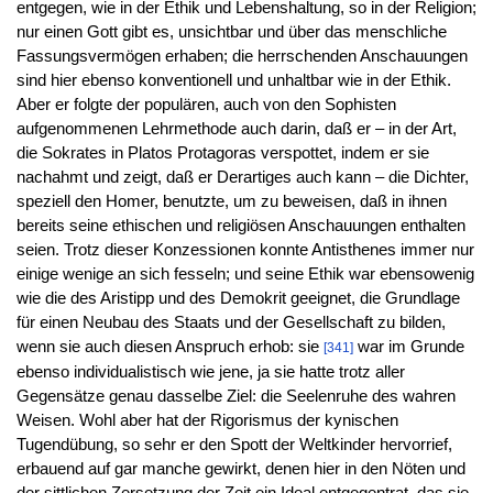
entgegen, wie in der Ethik und Lebenshaltung, so in der Religion;
nur einen Gott gibt es, unsichtbar und über das menschliche
Fassungsvermögen erhaben; die herrschenden Anschauungen
sind hier ebenso konventionell und unhaltbar wie in der Ethik.
Aber er folgte der populären, auch von den Sophisten
aufgenommenen Lehrmethode auch darin, daß er – in der Art,
die Sokrates in Platos Protagoras verspottet, indem er sie
nachahmt und zeigt, daß er Derartiges auch kann – die Dichter,
speziell den Homer, benutzte, um zu beweisen, daß in ihnen
bereits seine ethischen und religiösen Anschauungen enthalten
seien. Trotz dieser Konzessionen konnte Antisthenes immer nur
einige wenige an sich fesseln; und seine Ethik war ebensowenig
wie die des Aristipp und des Demokrit geeignet, die Grundlage
für einen Neubau des Staats und der Gesellschaft zu bilden,
wenn sie auch diesen Anspruch erhob: sie
war im Grunde
[341]
ebenso individualistisch wie jene, ja sie hatte trotz aller
Gegensätze genau dasselbe Ziel: die Seelenruhe des wahren
Weisen. Wohl aber hat der Rigorismus der kynischen
Tugendübung, so sehr er den Spott der Weltkinder hervorrief,
erbauend auf gar manche gewirkt, denen hier in den Nöten und