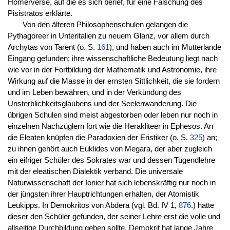
Homerverse, auf die es sich berief, für eine Fälschung des
Pisistratos erklärte.
Von den älteren Philosophenschulen gelangen die
Pythagoreer in Unteritalien zu neuem Glanz, vor allem durch
Archytas von Tarent (o. S.
161
), und haben auch im Mutterlande
Eingang gefunden; ihre wissenschaftliche Bedeutung liegt nach
wie vor in der Fortbildung der Mathematik und Astronomie, ihre
Wirkung auf die Masse in der ernsten Sittlichkeit, die sie fordern
und im Leben bewähren, und in der Verkündung des
Unsterblichkeitsglaubens und der Seelenwanderung. Die
übrigen Schulen sind meist abgestorben oder leben nur noch in
einzelnen Nachzüglern fort wie die Herakliteer in Ephesos. An
die Eleaten knüpfen die Paradoxien der Eristiker (o. S.
325
) an;
zu ihnen gehört auch Euklides von Megara, der aber zugleich
ein eifriger Schüler des Sokrates war und dessen Tugendlehre
mit der eleatischen Dialektik verband. Die universale
Naturwissenschaft der Ionier hat sich lebenskräftig nur noch in
der jüngsten ihrer Hauptrichtungen erhalten, der Atomistik
Leukipps. In Demokritos von Abdera (vgl. Bd. IV 1,
876
.) hatte
dieser den Schüler gefunden, der seiner Lehre erst die volle und
allseitige Durchbildung geben sollte. Demokrit hat lange Jahre