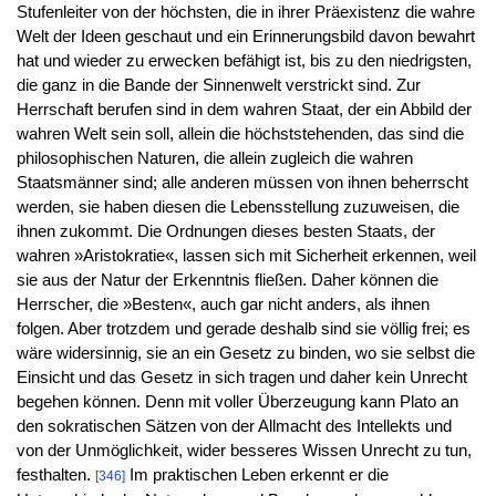
Stufenleiter von der höchsten, die in ihrer Präexistenz die wahre
Welt der Ideen geschaut und ein Erinnerungsbild davon bewahrt
hat und wieder zu erwecken befähigt ist, bis zu den niedrigsten,
die ganz in die Bande der Sinnenwelt verstrickt sind. Zur
Herrschaft berufen sind in dem wahren Staat, der ein Abbild der
wahren Welt sein soll, allein die höchststehenden, das sind die
philosophischen Naturen, die allein zugleich die wahren
Staatsmänner sind; alle anderen müssen von ihnen beherrscht
werden, sie haben diesen die Lebensstellung zuzuweisen, die
ihnen zukommt. Die Ordnungen dieses besten Staats, der
wahren »Aristokratie«, lassen sich mit Sicherheit erkennen, weil
sie aus der Natur der Erkenntnis fließen. Daher können die
Herrscher, die »Besten«, auch gar nicht anders, als ihnen
folgen. Aber trotzdem und gerade deshalb sind sie völlig frei; es
wäre widersinnig, sie an ein Gesetz zu binden, wo sie selbst die
Einsicht und das Gesetz in sich tragen und daher kein Unrecht
begehen können. Denn mit voller Überzeugung kann Plato an
den sokratischen Sätzen von der Allmacht des Intellekts und
von der Unmöglichkeit, wider besseres Wissen Unrecht zu tun,
festhalten.
Im praktischen Leben erkennt er die
[346]