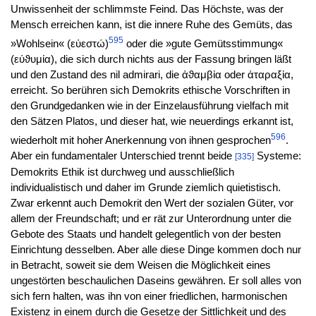
Unwissenheit der schlimmste Feind. Das Höchste, was der
Mensch erreichen kann, ist die innere Ruhe des Gemüts, das
595
»Wohlsein« (εὐεστώ)
oder die »gute Gemütsstimmung«
(εὐϑυμία), die sich durch nichts aus der Fassung bringen läßt
und den Zustand des nil admirari, die ἀϑαμβία oder ἀταραξία,
erreicht. So berühren sich Demokrits ethische Vorschriften in
den Grundgedanken wie in der Einzelausführung vielfach mit
den Sätzen Platos, und dieser hat, wie neuerdings erkannt ist,
596
wiederholt mit hoher Anerkennung von ihnen gesprochen
.
Aber ein fundamentaler Unterschied trennt beide
Systeme:
[335]
Demokrits Ethik ist durchweg und ausschließlich
individualistisch und daher im Grunde ziemlich quietistisch.
Zwar erkennt auch Demokrit den Wert der sozialen Güter, vor
allem der Freundschaft; und er rät zur Unterordnung unter die
Gebote des Staats und handelt gelegentlich von der besten
Einrichtung desselben. Aber alle diese Dinge kommen doch nur
in Betracht, soweit sie dem Weisen die Möglichkeit eines
ungestörten beschaulichen Daseins gewähren. Er soll alles von
sich fern halten, was ihn von einer friedlichen, harmonischen
Existenz in einem durch die Gesetze der Sittlichkeit und des