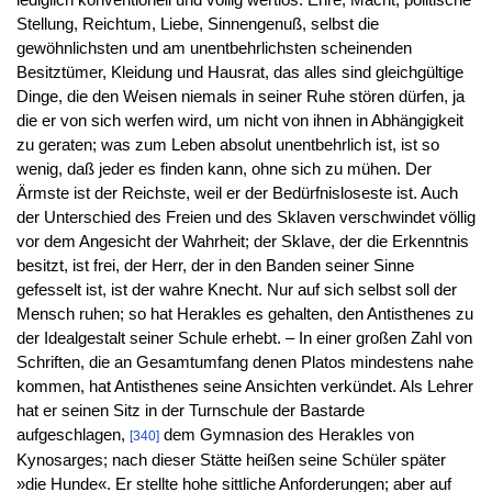
lediglich konventionell und völlig wertlos. Ehre, Macht, politische
Stellung, Reichtum, Liebe, Sinnengenuß, selbst die
gewöhnlichsten und am unentbehrlichsten scheinenden
Besitztümer, Kleidung und Hausrat, das alles sind gleichgültige
Dinge, die den Weisen niemals in seiner Ruhe stören dürfen, ja
die er von sich werfen wird, um nicht von ihnen in Abhängigkeit
zu geraten; was zum Leben absolut unentbehrlich ist, ist so
wenig, daß jeder es finden kann, ohne sich zu mühen. Der
Ärmste ist der Reichste, weil er der Bedürfnisloseste ist. Auch
der Unterschied des Freien und des Sklaven verschwindet völlig
vor dem Angesicht der Wahrheit; der Sklave, der die Erkenntnis
besitzt, ist frei, der Herr, der in den Banden seiner Sinne
gefesselt ist, ist der wahre Knecht. Nur auf sich selbst soll der
Mensch ruhen; so hat Herakles es gehalten, den Antisthenes zu
der Idealgestalt seiner Schule erhebt. – In einer großen Zahl von
Schriften, die an Gesamtumfang denen Platos mindestens nahe
kommen, hat Antisthenes seine Ansichten verkündet. Als Lehrer
hat er seinen Sitz in der Turnschule der Bastarde
aufgeschlagen,
dem Gymnasion des Herakles von
[340]
Kynosarges; nach dieser Stätte heißen seine Schüler später
»die Hunde«. Er stellte hohe sittliche Anforderungen; aber auf