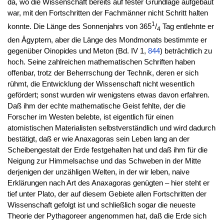
da, wo die Wissenschaft bereits auf fester Grundlage aufgebaut
war, mit den Fortschritten der Fachmänner nicht Schritt halten
1
konnte. Die Länge des Sonnenjahrs von 365
/
Tag entlehnte er
4
den Ägyptern, aber die Länge des Mondmonats bestimmte er
gegenüber Oinopides und Meton (Bd. IV 1,
844
) beträchtlich zu
hoch. Seine zahlreichen mathematischen Schriften haben
offenbar, trotz der Beherrschung der Technik, deren er sich
rühmt, die Entwicklung der Wissenschaft nicht wesentlich
gefördert; sonst wurden wir wenigstens etwas davon erfahren.
Daß ihm der echte mathematische Geist fehlte, der die
Forscher im Westen belebte, ist eigentlich für einen
atomistischen Materialisten selbstverständlich und wird dadurch
bestätigt, daß er wie Anaxagoras sein Leben lang an der
Scheibengestalt der Erde festgehalten hat und daß ihm für die
Neigung zur Himmelsachse und das Schweben in der Mitte
derjenigen der unzähligen Welten, in der wir leben, naive
Erklärungen nach Art des Anaxagoras genügten – hier steht er
tief unter Plato, der auf diesem Gebiete allen Fortschritten der
Wissenschaft gefolgt ist und schließlich sogar die neueste
Theorie der Pythagoreer angenommen hat, daß die Erde sich