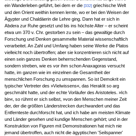
ein Wanderleben geführt, bei dem er die
griechische Welt
[332]
und den Orient weithin kennen lernte, wo er bei den Weisen der
Ägypter und Chaldäerin die Lehre ging. Dann hat er sich in
Abdera zur Ruhe gesetzt und bis ins höchste Alter – er scheint
etwa um 370 v. Chr. gestorben zu sein – das gewaltige durch
Forschung und Denken gesammelte Material wissenschaftlich
verarbeitet. An Zahl und Umfang haben seine Werke die Platos
vielleicht noch übertroffen; aber sie konzentrieren sich nicht auf
einen sein ganzes Denken beherrschenden Gegenstand,
sondern streben, wie es vor ihm schon Anaxagoras versucht
hatte, im ganzen wie im einzelnen die Gesamtheit der
menschlichen Forschung zu umspannen. So ist Demokrit ein
typischer Vertreter des »Vielwissens«, das Heraklit so arg
geschmäht hatte, und der echte Vorläufer des Aristoteles. »Ich
bin«, so rühmt er sich selbst, »von den Menschen meiner Zeit
der, der die größten Länderstrecken durchwandert und das
Entfernteste durchforscht hat, und ich habe am meisten Klimate
und Länder gesehen und kundige Menschen gehört; und in der
Konstruktion von Figuren mit Demonstrationen hat mich nie
jemand übertroffen, auch nicht die ägyptischen 'Seilspanner'