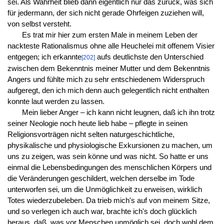
sei. Als Wahrheit blieb dann eigentlich nur das zurück, was sich
für jedermann, der sich nicht gerade Ohrfeigen zuziehen will,
von selbst versteht.
Es trat mir hier zum ersten Male in meinem Leben der
nackteste Rationalismus ohne alle Heuchelei mit offenem Visier
entgegen; ich erkannte
aufs deutlichste den Unterschied
[202]
zwischen dem Bekenntnis meiner Mutter und dem Bekenntnis
Angers und fühlte mich zu sehr entschiedenem Widerspruch
aufgeregt, den ich mich denn auch gelegentlich nicht enthalten
konnte laut werden zu lassen.
Mein lieber Anger – ich kann nicht leugnen, daß ich ihn trotz
seiner Neologie noch heute lieb habe – pflegte in seinen
Religionsvorträgen nicht selten naturgeschichtliche,
physikalische und physiologische Exkursionen zu machen, um
uns zu zeigen, was sein könne und was nicht. So hatte er uns
einmal die Lebensbedingungen des menschlichen Körpers und
die Veränderungen geschildert, welchen derselbe im Tode
unterworfen sei, um die Unmöglichkeit zu erweisen, wirklich
Totes wiederzubeleben. Da trieb mich's auf von meinem Sitze,
und so verlegen ich auch war, brachte ich's doch glücklich
heraus, daß, was vor Menschen unmöglich sei, doch wohl dem