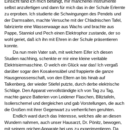
Einsicht fand ich mich befähigt, mir mancherlei Instrumente
selbst anzufertigen und dann für mich das in der Schule Erlernte
zu erproben. Ich studierte die Schwingungen des Pendels und
der Darmsaiten, machte Versuche mit der Chladnischen Tafel,
fabrizierte eine Wasserwaage aus Wachs und brachte aus
Pappe, Stanniol und Pech einen Elektrophor zustande, der so
wohl geriet, daß ich ihn mit Ehren in der Schule präsentieren
konnte.
Da nun mein Vater sah, mit welchem Eifer ich diesen
Studien nachhing, schenkte er mir eine kleine veritable
Elektrisiermaschine. O welch ein Glück war das! Ich vergaß
darüber sogar den Kosakensäbel und frappierte die ganze
Hausgenossenschaft, von den Eltern an bis hinab auf
Talkenberg, der wieder Stiefel putzte, durch derbe elektrische
Schläge. Den Apparat vervollständigte ich von Tag zu Tag,
machte ganze Batterien von Leidener Flaschen, Blitztafeln,
Isolierschemel und dergleichen und gab Vorstellungen, die auch
die Großen mit ihrer Gegenwart zu verherrlichen geruhten.
Endlich ward durch das Interesse, welches alle an diesen
Wundern nahmen, auch unser Hausarzt, Dr. Pönitz, bewogen,
mit seinem reichen Apparate bei uns zu experimentieren. Da