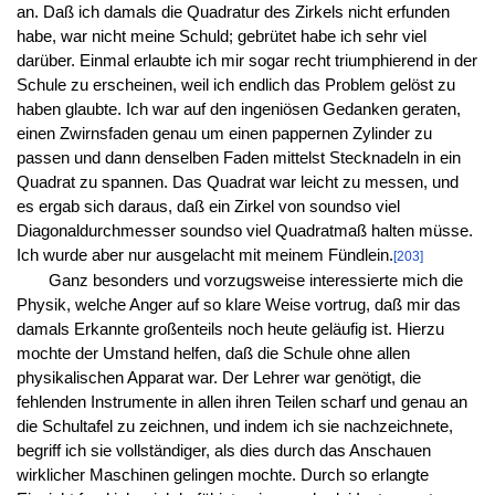
an. Daß ich damals die Quadratur des Zirkels nicht erfunden
habe, war nicht meine Schuld; gebrütet habe ich sehr viel
darüber. Einmal erlaubte ich mir sogar recht triumphierend in der
Schule zu erscheinen, weil ich endlich das Problem gelöst zu
haben glaubte. Ich war auf den ingeniösen Gedanken geraten,
einen Zwirnsfaden genau um einen pappernen Zylinder zu
passen und dann denselben Faden mittelst Stecknadeln in ein
Quadrat zu spannen. Das Quadrat war leicht zu messen, und
es ergab sich daraus, daß ein Zirkel von soundso viel
Diagonaldurchmesser soundso viel Quadratmaß halten müsse.
Ich wurde aber nur ausgelacht mit meinem Fündlein.
[203]
Ganz besonders und vorzugsweise interessierte mich die
Physik, welche Anger auf so klare Weise vortrug, daß mir das
damals Erkannte großenteils noch heute geläufig ist. Hierzu
mochte der Umstand helfen, daß die Schule ohne allen
physikalischen Apparat war. Der Lehrer war genötigt, die
fehlenden Instrumente in allen ihren Teilen scharf und genau an
die Schultafel zu zeichnen, und indem ich sie nachzeichnete,
begriff ich sie vollständiger, als dies durch das Anschauen
wirklicher Maschinen gelingen mochte. Durch so erlangte