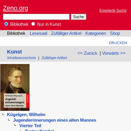
Zeno.org
Erweiterte Suche
Bibliothek
Nur in Kunst
Bibliothek
Lesesaal
Zufälliger Artikel
Kategorien
Shop
DRUCKEN
Kunst
<< Zurück
|
Vorwärts >>
Inhaltsverzeichnis
|
Zufälliger Artikel
Kügelgen, Wilhelm
Jugenderinnerungen eines alten Mannes
Vierter Teil