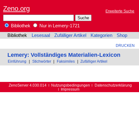
Zeno.org
Erweiterte Suche
Bibliothek
Nur in Lemery-1721
Bibliothek
Lesesaal
Zufälliger Artikel
Kategorien
Shop
DRUCKEN
Lemery: Vollständiges Materialien-Lexicon
Einführung
|
Stichwörter
|
Faksimiles
|
Zufälliger Artikel
ZenoServer 4.030.014
Nutzungsbedingungen
Datenschutzerklärung
Impressum