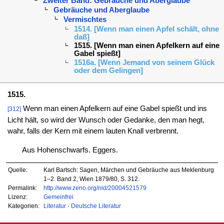
Zweiter Band: Gebräuche und Aberglaube
Gebräuche und Aberglaube
Vermischtes
1514. [Wenn man einen Apfel schält, ohne
daß]
1515. [Wenn man einen Apfelkern auf eine
Gabel spießt]
1516a. [Wenn Jemand von seinem Glück
oder dem Gelingen]
1515.
Wenn man einen Apfelkern auf eine Gabel spießt und ins
[312]
Licht hält, so wird der Wunsch oder Gedanke, den man hegt,
wahr, falls der Kern mit einem lauten Knall verbrennt.
Aus Hohenschwarfs. Eggers.
Quelle:
Karl Bartsch: Sagen, Märchen und Gebräuche aus Meklenburg
1–2. Band 2, Wien 1879/80, S. 312.
Permalink:
http://www.zeno.org/nid/20004521579
Lizenz:
Gemeinfrei
Kategorien:
Literatur
·
Deutsche Literatur