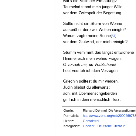
war's die Stille der Ermattung?
Taumelnd stand mein junger Wille
vor dem Zwiespalt der Begattung.
Sollte nicht ein Sturm von Wonne
aufsprühn, der zwei Welten einigte?
Warum zagte meine Sonne
[57]
vor dem Glutwind, der mich reinigte?
Stumm vernimmt das längst entwichene
Himmelreich mein wehes Fragen.
O verzeih mir, du Verblichene!
heut versteh ich dein Verzagen.
Griechin solltest du mir werden,
Jüdin bliebst du allerwärts;
ach, mit Übermenschgeberden
griff ich in dein menschlich Herz,
Quelle:
Richard Dehmel: Die Verwandlungen 
Permalink:
http://www.zeno.org/nid/200046976
Lizenz:
Gemeinfrei
Kategorien:
Gedicht
·
Deutsche Literatur