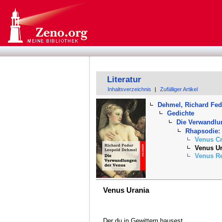
Literatur
Inhaltsverzeichnis
|
Zufälliger Artikel
Dehmel, Richard Fe
Gedichte
Die Verwandlu
Rhapsodie:
Venus Cr
Venus Ur
Venus Re
Venus Urania
Der du in Gewittern hausest,