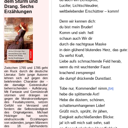
dem Sturm und
Lucifer, Lichtschleudrer,
Drang. Sechs
weltbelebender Erschüttrer – komm!
Erzählungen
Denn wir kennen dich:
du bist mein Bruder!
Komm und sieh: hell
schaun auch Wir dir
durch die nachtgraue Maske
in dein glühend blutendes Herz, das gute:
Du wirfst Kraft,
Liebe aufs schmachtende Feld herab,
wenn du mit wuchtender Faust
Zwischen 1765 und 1785 geht
ein Ruck durch die deutsche
krachend zersprengst
Literatur. Sehr junge Autoren
die dumpf drückende Dunstlast.
lehnen sich auf gegen den
belehrenden Charakter der -
die damalige Geisteskultur
Tobe nur, Kommender! nimm,
beherrschenden - Aufklärung.
[54]
Mit Fantasie und Gemütskraft
hebe die splitternde Axt!
stürmen und drängen sie
gegen die Moralvorstellungen
Hebe die düstern, schönen,
des Feudalsystems, setzen
schattenumhangenen Lider!
Gefühl vor Verstand und
fordern die Selbstständigkeit
Grüßt mich, sprüht, ihr jähen,
des Originalgenies. Michael
Holzinger hat sechs
Ewigkeit aufschließenden Blicke:
eindrucksvolle Erzählungen
ja! ich will mich satt sehn, satt
von wütenden, jungen Männern
des 18. Jahrhunderts