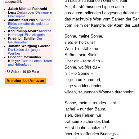
an dieser funkelnden Unendlichkeit.
ausgewählt.
Auf, ihr stürmischen Lippen auch:
Jakob Michael Reinhold
aus eurem rollenden Lobgesang dröhnt mi
Lenz
Zerbin oder Die neuere
Philosophie
das machtvolle Wort vom Samen der Seh
Johann Karl Wezel
Silvans
Bibliothek oder die gelehrten
vom Keim der Kämpfe, der Atem der Lust
Abenteuer
Karl Philipp Moritz
Andreas
Hartknopf. Eine Allegorie
Sonne, meine Sonne,
Friedrich Schiller
Der
sieh: er hört uns!
Geisterseher
Johann Wolfgang Goethe
Weh: Er: stählerne
Die Leiden des jungen
Werther
Ströme sein Blick!
Friedrich Maximilian
Über dir – rette dich –
Klinger
Fausts Leben, Taten
und Höllenfahrt
Sonne, wo
bist
du –
468 Seiten, 19.80 Euro
hilf – o Sonne –
lieg'ich umklammert,
Ansehen bei Amazon
liege von blendenden,
wilden, sausenden Wonnen durchbohrt.
Sonne, mein zitterndes Licht:
lache! – nur den Baum,
sieh, den Felsen nur
traf sein zischendes Beil.
Hörst du ihn jauchzen?
über der klaffenden Buche,
[55]