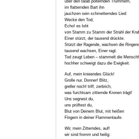
über den talab polternden Trümmern,
im flatternden Bart ihn
jauchzen sein schmetterndes Lied:
Wecke den Tod,
Echo! es loht
von Stamm zu Stamm der Strahl der Kraf
Einer stürzt, der tausend drückte.
Stürzt der Ragende, wachsen die Ringen
tausend wachsen, Einer ragt.
Tod zeugt Leben – stammelt die Menschh
hochher schweigt dazu die Ewigkeit.
Auf, mein knieendes Glück!
Grolle nur, Donner! Blitz,
greller noch! triff, zerbrich,
was furchtsam zitternde Kronen trägt!
Uns segnest du,
uns prüftest du,
Blut von Deinem Blut, mit heißen
Fingern in deiner Flammentaufe.
Wir,
mein Zitterndes, auf!
wir sind fromm und heilig: