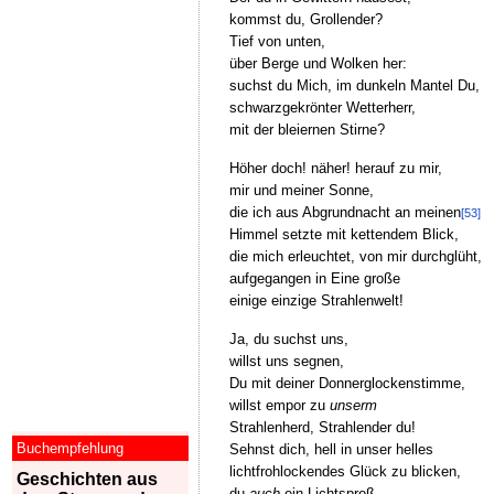
kommst du, Grollender?
Tief von unten,
über Berge und Wolken her:
suchst du Mich, im dunkeln Mantel Du,
schwarzgekrönter Wetterherr,
mit der bleiernen Stirne?
Höher doch! näher! herauf zu mir,
mir und meiner Sonne,
die ich aus Abgrundnacht an meinen
[53]
Himmel setzte mit kettendem Blick,
die mich erleuchtet, von mir durchglüht,
aufgegangen in Eine große
einige einzige Strahlenwelt!
Ja, du suchst uns,
willst uns segnen,
Du mit deiner Donnerglockenstimme,
willst empor zu
unserm
Strahlenherd, Strahlender du!
Buchempfehlung
Sehnst dich, hell in unser helles
lichtfrohlockendes Glück zu blicken,
Geschichten aus
du
auch
ein Lichtsproß,