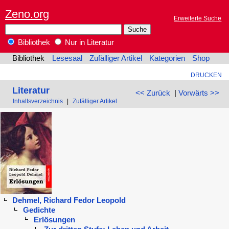
Zeno.org
Erweiterte Suche
Bibliothek
Nur in Literatur
Bibliothek
Lesesaal
Zufälliger Artikel
Kategorien
Shop
DRUCKEN
Literatur
<< Zurück
|
Vorwärts >>
Inhaltsverzeichnis
|
Zufälliger Artikel
Dehmel, Richard Fedor Leopold
Gedichte
Erlösungen