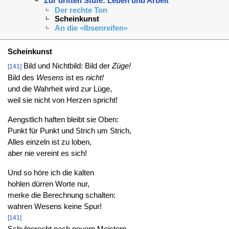
Zur dritten Stufe: Leben und Arbeit
Der rechte Ton
Scheinkunst
An die »Ibsenreifen«
Scheinkunst
Bild und Nichtbild: Bild der
Züge!
[141]
Bild des
Wesens
ist es
nicht!
und die Wahrheit wird zur Lüge,
weil sie nicht von Herzen spricht!
Aengstlich haften bleibt sie Oben:
Punkt für Punkt und Strich um Strich,
Alles einzeln ist zu loben,
aber nie vereint es sich!
Und so höre ich die kalten
hohlen dürren Worte nur,
merke die Berechnung schalten:
wahren Wesens keine Spur!
[141]
Schulgerecht nach neuern Meistern