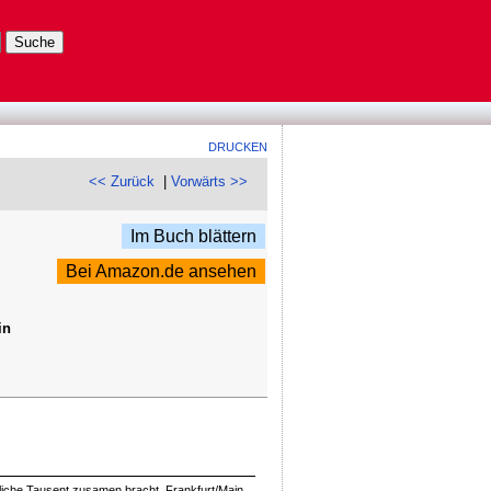
DRUCKEN
<< Zurück
|
Vorwärts >>
Im Buch blättern
Bei Amazon.de ansehen
in
Etliche Tausent zusamen bracht, Frankfurt/Main