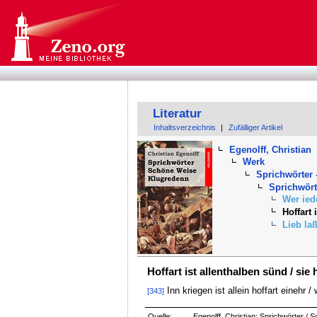
Literatur
Inhaltsverzeichnis
|
Zufälliger Artikel
Egenolff, Christian
Werk
Sprichwörter 
Sprichwört
Wer ied
Hoffart 
Lieb laß
Hoffart ist allenthalben sünd / sie 
Inn kriegen ist allein hoffart einehr /
[343]
Quelle:
Egenolff, Christian: Sprichwörter /