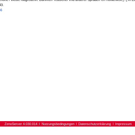
43.
66
ZenoServer 4.030.014
Nutzungsbedingungen
Datenschutzerklärung
Impressum