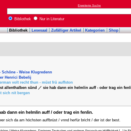
Erweiterte Suche
Bibliothek
Nur in Literatur
Bibliothek
Lesesaal
Zufälliger Artikel
Kategorien
Shop
- Schöne - Weise Klugredenn
er Henrici Bebelij
erman volt recht thun - müst frü auffston
ist allenthalben sünd ／ sie hab dann ein helmlin auff - oder trag ein fenl
t sich nit bergen
hab dann ein helmlin auff / oder trag ein fenlin.
 wer sich da am höchsten auffbrüst / vnnd herfür bricht / der ist der best.
 Schöne / Weise Klugredenn. Darinnen Teutscher vnd anderer Spraach-en Höfflichkeit [...] In 