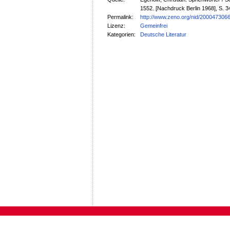
1552. [Nachdruck Berlin 1968], S. 3
Permalink:
http://www.zeno.org/nid/200047306
Lizenz:
Gemeinfrei
Kategorien:
Deutsche Literatur