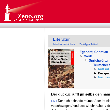
Literatur
Inhaltsverzeichnis
|
Zufälliger Artikel
Egenolff, Christian
Werk
Sprichwörter 
Teutscher
Ruff nit
Der guc
Nach ei
Der guckuc rüfft jm selbs den nam
Der sich schande rhümet / der ist nit
[266]
verschweigen / vnd des wil ehr haben / d