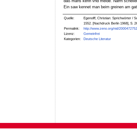
daß mans kenn vnd meide. Narrn schellen h
Ein saw kennet man beim greinen am gatte
Quelle:
Egenolff, Christian: Sprichwörter /
1552. [Nachdruck Berlin 1968], S. 2
Permalink:
http://www.zeno.org/nid/200047275
Lizenz:
Gemeinfrei
Kategorien:
Deutsche Literatur