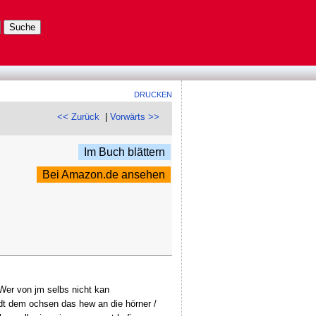
DRUCKEN
<< Zurück
|
Vorwärts >>
Im Buch blättern
Bei Amazon.de ansehen
 Wer von jm selbs nicht kan
ndt dem ochsen das hew an die hörner /