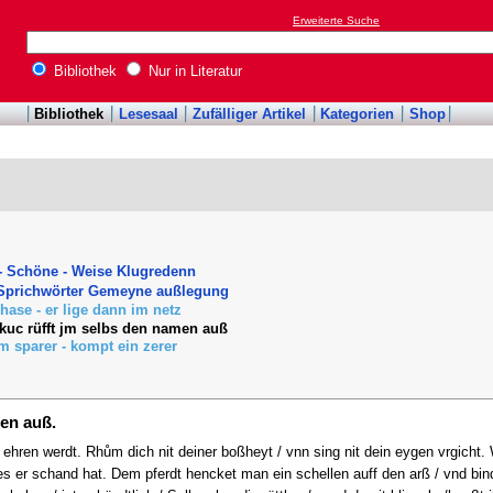
Erweiterte Suche
Bibliothek
Nur in Literatur
Bibliothek
Lesesaal
Zufälliger Artikel
Kategorien
Shop
- Schöne - Weise Klugredenn
 Sprichwörter Gemeyne außlegung
 hase - er lige dann im netz
kuc rüfft jm selbs den namen auß
m sparer - kompt ein zerer
en auß.
 ehren werdt. Rhům dich nit deiner boßheyt / vnn sing nit dein eygen vrgicht.
es er schand hat. Dem pferdt hencket man ein schellen auff den arß / vnd bi