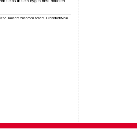
jhm selbs in sein eygen nest hofieren.
Etliche Tausent zusamen bracht, Frankfurt/Main