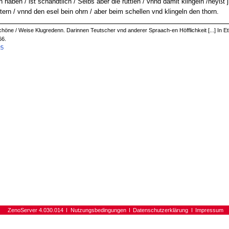
aben / ist schändtlich / Selbs aber die rüttlen / vnnd damit klingeln /heyßt 
rn / vnnd den esel bein ohrn / aber beim schellen vnd klingeln den thorn.
 Schöne / Weise Klugredenn. Darinnen Teutscher vnd anderer Spraach-en Höfflichkeit [...] In 
66.
25
ZenoServer 4.030.014
Nutzungsbedingungen
Datenschutzerklärung
Impressum