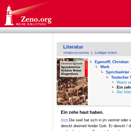
Literatur
Inhaltsverzeichnis
|
Zufälliger Artikel
Egenolff, Christian
Werk
Sprichwörter 
Teutscher
Wann we
Ein zeh
Der kife
Ein zehe haut haben.
Die seel hat sich in jm verirret oder 
[312]
denckt dreimeil hinder Gott. Er denckt / d