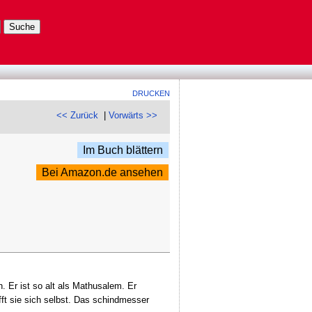
DRUCKEN
<< Zurück
|
Vorwärts >>
Im Buch blättern
Bei Amazon.de ansehen
n. Er ist so alt als Mathusalem. Er
pfft sie sich selbst. Das schindmesser