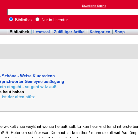
Erweiterte Suche
Bibliothek
Nur in Literatur
Bibliothek
Lesesaal
Zufälliger Artikel
Kategorien
Shop
- Schöne - Weise Klugredenn
 Sprichwörter Gemeyne außlegung
in eingeht - so geht witz auß
e haut haben
l ist der alten stütz
verwickelt / sie weyß nit wo sie herauß soll. Er kan heur vnd fernd nit ersterbe
aß S. Peter ein schůler war. Die haut ist kein thor / mann sie alt wirt /so rüm