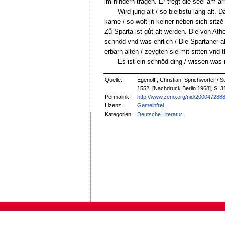
im hindern tragen. Er tregt die seel am ar
Wird jung alt / so bleibstu lang alt. 
kame / so wolt jn keiner neben sich sitzē 
Zů Sparta ist gůt alt werden. Die von Ath
schnöd vnd was ehrlich / Die Spartaner a
erbarn alten / zeygten sie mit sitten vnd 
Es ist ein schnöd ding / wissen was r
Quelle:
Egenolff, Christian: Sprichwörter /
1552. [Nachdruck Berlin 1968], S. 3
Permalink:
http://www.zeno.org/nid/200047288
Lizenz:
Gemeinfrei
Kategorien:
Deutsche Literatur