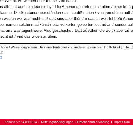
m. Wer alt wil werden / der thů bei zeit darzů.
Das alter ist auch ein kranckheyt. Die Athener spotteten eins alten / einer kuff
lassen. Die Spartaner aber stůnden / als sie diß sahen / von jren stülen auff /
en wissen wol was recht ist / daß sies aber thůn / o das ist weit fehl. Zů Athe
ber namen solche maulkünst / etc. verkerten geleerten leut nit an / sonder a
that an / was tugent were. Also geschachs / Daß zů Athen die wort / aber zů Sp
echt ist / vnd das widerspil üben.
 Schöne / Weise Klugredenn. Darinnen Teutscher vnd anderer Spraach-en Höfflichkeit [...] In 
12.
82
ZenoServer 4.030.014
Nutzungsbedingungen
Datenschutzerklärung
Impressum