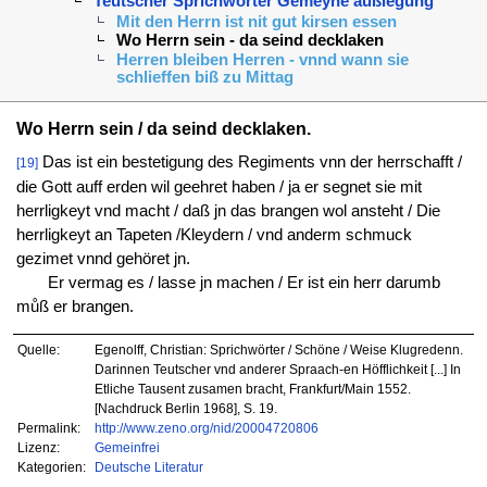
Teutscher Sprichwörter Gemeyne außlegung
Mit den Herrn ist nit gut kirsen essen
Wo Herrn sein - da seind decklaken
Herren bleiben Herren - vnnd wann sie
schlieffen biß zu Mittag
Wo Herrn sein / da seind decklaken.
Das ist ein bestetigung des Regiments vnn der herrschafft /
[19]
die Gott auff erden wil geehret haben / ja er segnet sie mit
herrligkeyt vnd macht / daß jn das brangen wol ansteht / Die
herrligkeyt an Tapeten /Kleydern / vnd anderm schmuck
gezimet vnnd gehöret jn.
Er vermag es / lasse jn machen / Er ist ein herr darumb
můß er brangen.
Quelle:
Egenolff, Christian: Sprichwörter / Schöne / Weise Klugredenn.
Darinnen Teutscher vnd anderer Spraach-en Höfflichkeit [...] In
Etliche Tausent zusamen bracht, Frankfurt/Main 1552.
[Nachdruck Berlin 1968], S. 19.
Permalink:
http://www.zeno.org/nid/20004720806
Lizenz:
Gemeinfrei
Kategorien:
Deutsche Literatur