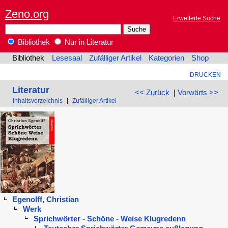
Zeno.org
Erweiterte Suche
Bibliothek
Nur in Literatur
Bibliothek
Lesesaal
Zufälliger Artikel
Kategorien
Shop
DRUCKEN
Literatur
<< Zurück
|
Vorwärts >>
Inhaltsverzeichnis
|
Zufälliger Artikel
Egenolff, Christian
Werk
Sprichwörter - Schöne - Weise Klugredenn