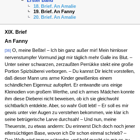
Erster Band
18. Brief. An Amalie
19. Brief. An Fanny
20. Brief. An Amalie
XIX. Brief
An Fanny
O, meine Beßte! – Ich bin ganz außer mir! Mein hirnloser
[36]
nervenstumpfer Vormund jagt mir täglich mehr Galle ins Blut. –
Unter seiner schwarzen, zerzaußten Perrükke stekt eine große
Portion Spizbüberei verborgen. – Du kannst Dir leicht vorstellen,
daß dieser Mann uns arme Kinder gewißenlos einem
schändlichen Eigennuz aufopfert. Er entwandte uns einige
Kleinodien von großem Werthe, und ich armes Mädchen konnte
ihm diese Dieberei nicht beweisen, ob ich sie gleichwohl
sichtbarlich entdekte. Aber, so wahr Gott lebt! – Er soll es mir
gewis unter vier Augen zu verstehen bekommen, wie klar ich
seine betrügerische Larve durchsah! – Und nun, meine
Theuerste, zu etwas anderm: Du erinnerst Dich doch noch jener
eifersüchtigen Base, wovon ich Dir schon einmal schrieb? –