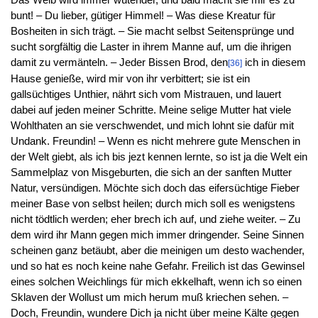
Das Weib wird immer wütender, und bald macht sie mir es zu
bunt! – Du lieber, gütiger Himmel! – Was diese Kreatur für
Bosheiten in sich trägt. – Sie macht selbst Seitensprünge und
sucht sorgfältig die Laster in ihrem Manne auf, um die ihrigen
damit zu vermänteln. – Jeder Bissen Brod, den
ich in diesem
[36]
Hause genieße, wird mir von ihr verbittert; sie ist ein
gallsüchtiges Unthier, nährt sich vom Mistrauen, und lauert
dabei auf jeden meiner Schritte. Meine selige Mutter hat viele
Wohlthaten an sie verschwendet, und mich lohnt sie dafür mit
Undank. Freundin! – Wenn es nicht mehrere gute Menschen in
der Welt giebt, als ich bis jezt kennen lernte, so ist ja die Welt ein
Sammelplaz von Misgeburten, die sich an der sanften Mutter
Natur, versündigen. Möchte sich doch das eifersüchtige Fieber
meiner Base von selbst heilen; durch mich soll es wenigstens
nicht tödtlich werden; eher brech ich auf, und ziehe weiter. – Zu
dem wird ihr Mann gegen mich immer dringender. Seine Sinnen
scheinen ganz betäubt, aber die meinigen um desto wachender,
und so hat es noch keine nahe Gefahr. Freilich ist das Gewinsel
eines solchen Weichlings für mich ekkelhaft, wenn ich so einen
Sklaven der Wollust um mich herum muß kriechen sehen. –
Doch, Freundin, wundere Dich ja nicht über meine Kälte gegen