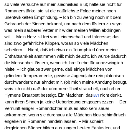
so viele Versuche auf mein siedheißes Blut; halte sie nicht für
Romanenstärke; sie ist die natürlichste Folge meiner noch
unentwikkelten Empfindung. – Ich bin zu wenig noch mit dem
Gebrauch der Sinnen bekannt, um nach dem lüstern zu seyn,
was mein sauberer Vetter mir wider meinen Willen abdringen
will. – Mein Herz ist frei von Leidenschaft und Interesse; das
sind zwo gefährliche Klippen, woran so viele Mädchen
scheitern. – Nicht, daß ich etwa ein Triumphlied über meine
Enthaltsamkeit anstimmen will; mich deucht, ich würde dadurch
die Menschheit lästern, wenn ich ihre Triebe für unbezwinglich
hielte. – Ich glaube zwar gerne, daß einige Mädchen von
gelindem Temperamente, gewisse Jugendjahre rein platonisch
durchwandern; nur ahndet mir, (ob mich meine Ahndung betrügt,
weis ich nicht) daß der dümmere Theil strauchelt, noch eh er
Hymens Brautbett besteigt. Ein Mädchen, das
nicht denkt,
[37]
kann ihren Sinnen ja keine Ueberlegung entgegensezzen. – Der
Vernunft einiger Romandichter muß es also sehr sauer
ankommen, wenn sie durchaus alle Mädchen blos schimärisch
engelrein in Romanen handeln lassen. – Mir scheint,
dergleichen Bücher bilden aus jungen Leuten Fantasten, und