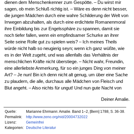
dienen dem Menschenkenner zum Gespötte. – Du wirst mir
sagen, ob mein Schluß richtig ist. – Wäre es denn nicht besser,
die jungen Mädchen durch eine wahre Schilderung der Welt von
Irrwegen abzuhalten, als durch eine erdichtete Romanenmoral
ihre Einbildung bis zur Engelssphäre zu spannen, damit sie
noch tiefer fallen, wenn ein empfindsamer Schurke an ihrer
Seite seine Rolle gut zu spielen weis? – Ich meines Theils
würde nicht halb so neugierig seyn; wenn ich ganz wüßte, wie
es in der Welt zugeht, und was allenfalls das Verhältnis der
menschlichen Kräfte nicht überstiege. – Nicht wahr, Freundin,
eine allerliebste Anmerkung, für so ein junges Ding von meiner
Art? – Je nun! Bin ich denn nicht alt genug, um über eine Sache
zu plaudern, die alle, durchaus alle Mädchen von Fleisch und
Blut angeht. – Also nichts für ungut! Und nun gute Nacht von
Deiner Amalie.
Quelle:
Marianne Ehrmann: Amalie. Band 1–2, [Bern] 1788, S. 36-38.
Permalink:
http://www.zeno.org/nid/20004732022
Lizenz:
Gemeinfrei
Kategorien:
Deutsche Literatur