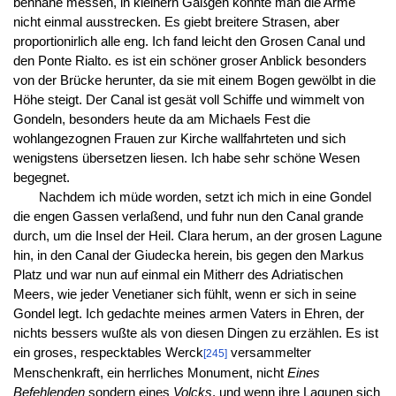
behnahe messen, in kleinern Gäßgen könnte man die Arme
nicht einmal ausstrecken. Es giebt breitere Strasen, aber
proportionirlich alle eng. Ich fand leicht den Grosen Canal und
den Ponte Rialto. es ist ein schöner groser Anblick besonders
von der Brücke herunter, da sie mit einem Bogen gewölbt in die
Höhe steigt. Der Canal ist gesät voll Schiffe und wimmelt von
Gondeln, besonders heute da am Michaels Fest die
wohlangezognen Frauen zur Kirche wallfahrteten und sich
wenigstens übersetzen liesen. Ich habe sehr schöne Wesen
begegnet.
Nachdem ich müde worden, setzt ich mich in eine Gondel
die engen Gassen verlaßend, und fuhr nun den Canal grande
durch, um die Insel der Heil. Clara herum, an der grosen Lagune
hin, in den Canal der Giudecka herein, bis gegen den Markus
Platz und war nun auf einmal ein Mitherr des Adriatischen
Meers, wie jeder Venetianer sich fühlt, wenn er sich in seine
Gondel legt. Ich gedachte meines armen Vaters in Ehren, der
nichts bessers wußte als von diesen Dingen zu erzählen. Es ist
ein groses, respecktables Werck
versammelter
[245]
Menschenkraft, ein herrliches Monument, nicht
Eines
Befehlenden
sondern eines
Volcks
. und wenn ihre Lagunen sich