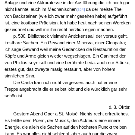
Anlage und eine Akkuratesse in der Ausführung die ich noch gar
nicht kannte, auch im Mechanischen
da der meiste Theil
[254]
von Backsteinen (wie ich zwar mehr gesehen habe) aufgeführt
ist, eine kostbare Präcision. Ich habe heut nach seinen Wercken
gezeichnet und will mir ihn recht herzlich eigen machen.
p. 530. Bibliotheck vielmehr Antickensaal, der voraus geht,
kostbare Sachen. Ein Gewand einer Minerva, einer Cleopatra;
ich sage Gewand weil meine Gedancken die Restauration der
Köpfe und Arme gleich wieder wegschlagen. Ein Ganimed der
von Phidias seyn soll und eine berühmte Leda. auch nur Stücke,
erstes gut, das zweyte mäsig restaurirt, aber von hohem
sinnlichen Sinn.
Die Carita kann ich nicht vergessen. auch hat er eine
Treppe angebracht die er selbst lobt und die würcklich gar sehr
schön ist.
d. 3. Oktbr.
Gestern Abend Oper a St. Moisé. Nichts recht erfreuliches.
Es fehlte dem Poem, der Musick, den Ackteurs eine innere
Energie, die allein die Sachen auf den höchsten Punckt treiben
kann. Es war alles nicht schlecht, aber auch nur die zwey