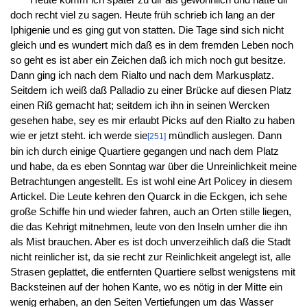
doch recht viel zu sagen. Heute früh schrieb ich lang an der
Iphigenie und es ging gut von statten. Die Tage sind sich nicht
gleich und es wundert mich daß es in dem fremden Leben noch
so geht es ist aber ein Zeichen daß ich mich noch gut besitze.
Dann ging ich nach dem Rialto und nach dem Markusplatz.
Seitdem ich weiß daß Palladio zu einer Brücke auf diesen Platz
einen Riß gemacht hat; seitdem ich ihn in seinen Wercken
gesehen habe, sey es mir erlaubt Picks auf den Rialto zu haben
wie er jetzt steht. ich werde sie
mündlich auslegen. Dann
[251]
bin ich durch einige Quartiere gegangen und nach dem Platz
und habe, da es eben Sonntag war über die Unreinlichkeit meine
Betrachtungen angestellt. Es ist wohl eine Art Policey in diesem
Artickel. Die Leute kehren den Quarck in die Eckgen, ich sehe
große Schiffe hin und wieder fahren, auch an Orten stille liegen,
die das Kehrigt mitnehmen, leute von den Inseln umher die ihn
als Mist brauchen. Aber es ist doch unverzeihlich daß die Stadt
nicht reinlicher ist, da sie recht zur Reinlichkeit angelegt ist, alle
Strasen geplattet, die entfernten Quartiere selbst wenigstens mit
Backsteinen auf der hohen Kante, wo es nötig in der Mitte ein
wenig erhaben, an den Seiten Vertiefungen um das Wasser