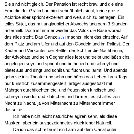
Sie sind nicht gleich. Der Pantalon ist recht brav, und die eine
Frau die der Gräfin Lanthieri sehr ähnlich sieht, keine grose
Acktrice aber spricht exzellent und weis sich zu betragen. Ein
tolles Sujet, das mit unglaublicher Abwechslung gern 3 Stunden
unterhielt. Doch ist immer wieder das Volck die Base worauf
das alles steht. Das Ganze
machts, nicht das einzelne. Auf
[259]
dem Platz und am Ufer und auf den Gondeln und im Pallast. Der
Käufer und Verkäufer, der Bettler der Schiffer die Nachbarinn,
der Advokate und sein Gegner alles lebt und treibt und läßt sichs
angelegen seyn und spricht und betheuert und schreyt und
bietet aus und singt und schilt und flucht und lärmt. Und abends
gehn sie in's Theater und sehn und hören das Leben ihres Tags,
nur künstlich zusammengestellt, artiger ausgestutzt mit
Mährgen durchflochten etc. und freuen sich kindisch und
schreyen wieder und klatschen und lärmen. es ist alles von
Nacht zu Nacht, ja von Mitternacht zu Mitternacht immer
dasselbe.
Ich habe nicht leicht natürlicher agiren sehn, als diese
Masken, aber ein ausgezeichnetes glücklicher Naturell.
Da ich das schreibe ist ein Lärm auf dem Canal unter