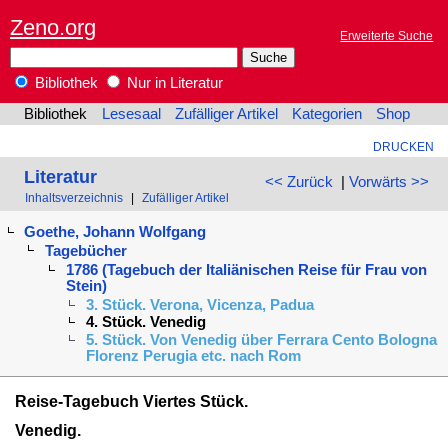
Zeno.org
Erweiterte Suche
Bibliothek
Nur in Literatur
Bibliothek
Lesesaal
Zufälliger Artikel
Kategorien
Shop
DRUCKEN
Literatur
<< Zurück
|
Vorwärts >>
Inhaltsverzeichnis
|
Zufälliger Artikel
Goethe, Johann Wolfgang
Tagebücher
1786 (Tagebuch der Italiänischen Reise für Frau von
Stein)
3. Stück. Verona, Vicenza, Padua
4. Stück. Venedig
5. Stück. Von Venedig über Ferrara Cento Bologna
Florenz Perugia etc. nach Rom
Reise-Tagebuch Viertes Stück.
Venedig.