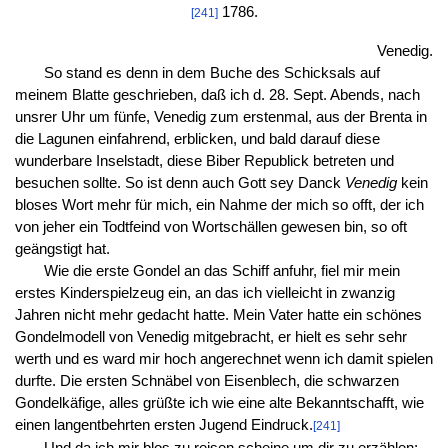
1786.
[241]
Venedig.
So stand es denn in dem Buche des Schicksals auf
meinem Blatte geschrieben, daß ich d. 28. Sept. Abends, nach
unsrer Uhr um fünfe, Venedig zum erstenmal, aus der Brenta in
die Lagunen einfahrend, erblicken, und bald darauf diese
wunderbare Inselstadt, diese Biber Republick betreten und
besuchen sollte. So ist denn auch Gott sey Danck
Venedig
kein
bloses Wort mehr für mich, ein Nahme der mich so offt, der ich
von jeher ein Todtfeind von Wortschällen gewesen bin, so oft
geängstigt hat.
Wie die erste Gondel an das Schiff anfuhr, fiel mir mein
erstes Kinderspielzeug ein, an das ich vielleicht in zwanzig
Jahren nicht mehr gedacht hatte. Mein Vater hatte ein schönes
Gondelmodell von Venedig mitgebracht, er hielt es sehr sehr
werth und es ward mir hoch angerechnet wenn ich damit spielen
durfte. Die ersten Schnäbel von Eisenblech, die schwarzen
Gondelkäfige, alles grüßte ich wie eine alte Bekanntschafft, wie
einen langentbehrten ersten Jugend Eindruck.
[241]