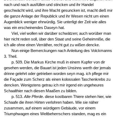
nach und nach ausfüllen und stincken und ihr Handel
geschwächt wird, und ihre Macht gesuncken ist, macht dieß mir
die ganze Anlage der Republick und ihr Wesen nicht um einen
Augenblick weniger ehrwürdig. Sie unterligt der Zeit wie alles
was ein erscheinendes Daseyn hat.
Viel, viel wollen wir darüber schwätzen; auch worüber man
hier nicht reden soll, über den Staat und seine Geheimniße, die
ich alle ohne einen Verräther, recht gut zu wißen dencke.
Nun einige Bemerckungen nach Anleitung des Volckmanns
3. Theil.
p. 509. Die Markus Kirche muß in einem Kupfer von dir
gesehen werden, die Bauart ist jeden Unsinns werth der jemals
drinne gelehrt oder getrieben worden seyn mag. ich pflege mir
die Façade zum Scherz als einen kolossalen Taschenkrebs zu
dencken. Wenigstens getrau ich mir irgend ein ungeheures
Schaalthier nach diesen Maaßen zu bilden.
p. 513.
Alte Pferde
. diese kostbaren Thiere stehen hier, wie
Schaafe die ihren Hirten verlohren haben. Wie sie näher
zusammen, auf einem würdigern Gebäude, vor einem
Triumphwagen eines Weltbeherrschers standen, mag es ein