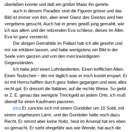
überlaßen konnte und daß ein größer Maas ihn genirte.
auch in diesem Paradies sind die Figuren gröser und das
Bild ist immer von ihm, aber iener Glanz des Geistes wird hier
vergebens gesucht. Auch hat er jenes gewiß jung gemahlt, wie
ich aus allem und der reitzenden Eva schliese, dieses im Alter.
Eva ist ganz versteckt.
Die übrigen Gemählde im Pallast hab ich alle gesehn und
mir sie erklären lassen, und habe wenigstens ein Bild in der
Seele vom ganzen und von den merckwürdigsten
Gegenständen.
Ich habe jetzt einen Lohnbedienten. Einen trefflichen Alten.
Einen Teutschen – der mir täglich was er mich kostet erspart. Er
ist mit Herrschafften durch ganz Italien gegangen und weis alles
recht gut. Er dressirt die Italiäner, auf die rechte Weise. So giebt
er Z. E. genau das wenigste Trinckgeld an jedem Orte, ich muß
überall für einen Kaufmann passiren.
Er zanckte sich mit einem Gondolier um 10 Soldi, mit
[262]
einem ungeheuren Lärm, und der Gondolier hatte noch dazu
Recht. Er nimmt aber keine Notiz, heut im Arsenal hat ers eben
so gemacht. Er sieht ohngefähr aus wie Wende, hat auch die