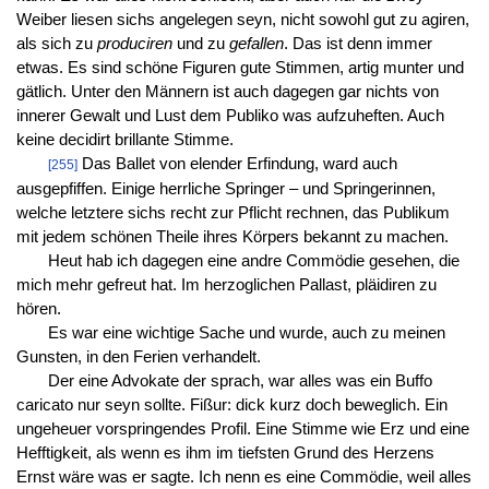
Weiber liesen sichs angelegen seyn, nicht sowohl gut zu agiren,
als sich zu
produciren
und zu
gefallen
. Das ist denn immer
etwas. Es sind schöne Figuren gute Stimmen, artig munter und
gätlich. Unter den Männern ist auch dagegen gar nichts von
innerer Gewalt und Lust dem Publiko was aufzuheften. Auch
keine decidirt brillante Stimme.
Das Ballet von elender Erfindung, ward auch
[255]
ausgepfiffen. Einige herrliche Springer – und Springerinnen,
welche letztere sichs recht zur Pflicht rechnen, das Publikum
mit jedem schönen Theile ihres Körpers bekannt zu machen.
Heut hab ich dagegen eine andre Commödie gesehen, die
mich mehr gefreut hat. Im herzoglichen Pallast, pläidiren zu
hören.
Es war eine wichtige Sache und wurde, auch zu meinen
Gunsten, in den Ferien verhandelt.
Der eine Advokate der sprach, war alles was ein Buffo
caricato nur seyn sollte. Fißur: dick kurz doch beweglich. Ein
ungeheuer vorspringendes Profil. Eine Stimme wie Erz und eine
Hefftigkeit, als wenn es ihm im tiefsten Grund des Herzens
Ernst wäre was er sagte. Ich nenn es eine Commödie, weil alles