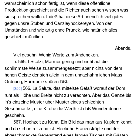
wahrscheinlich schon fertig ist, wenn diese öffentliche
Producktion geschieht und die Richter auch schon wissen was
sie sprechen wollen. Indeß hat diese Art unendlich viel gutes
gegen unsre Stuben und Canzleyhockereyen. Von den
Umständen und wie artig ohne Prunck, wie natürlich alles
geschieht mündlich.
Abends.
Viel gesehn. Wenig Worte zum Andencken.
p. 565. I Scalzi, Marmor genug und nicht auf die
schlimmste Weise zusammengesetzt; aber nichts von dem
hohen Geiste der sich allein in dem unnachahmlichen Maas,
Ordnung, Harmonie spüren läßt.
566. La Salute. das mittelste Gefäß worauf der Dom
[256]
ruht als Höhe und Breite nicht zu verachten. Aber das Ganze bis
in's einzelne Muster über Muster eines schlechten
Geschmacks, eine Kirche die Werth ist daß Wunder drinne
geschehn.
567. Hochzeit zu Kana. Ein Bild das man aus Kupfern kennt
und da schon reitzend ist. Herrliche Frauensköpfe und der
abgeschmackte Gegenstand eines langen Tisches mit Gästen