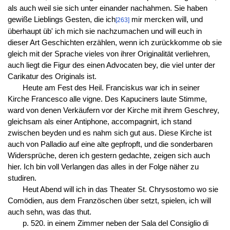
als auch weil sie sich unter einander nachahmen. Sie haben
gewiße Lieblings Gesten, die ich
mir mercken will, und
[263]
überhaupt üb' ich mich sie nachzumachen und will euch in
dieser Art Geschichten erzählen, wenn ich zurückkomme ob sie
gleich mit der Sprache vieles von ihrer Originalität verliehren,
auch liegt die Figur des einen Advocaten bey, die viel unter der
Carikatur des Originals ist.
Heute am Fest des Heil. Franciskus war ich in seiner
Kirche Francesco alle vigne. Des Kapuciners laute Stimme,
ward von denen Verkäufern vor der Kirche mit ihrem Geschrey,
gleichsam als einer Antiphone, accompagnirt, ich stand
zwischen beyden und es nahm sich gut aus. Diese Kirche ist
auch von Palladio auf eine alte gepfropft, und die sonderbaren
Widersprüche, deren ich gestern gedachte, zeigen sich auch
hier. Ich bin voll Verlangen das alles in der Folge näher zu
studiren.
Heut Abend will ich in das Theater St. Chrysostomo wo sie
Comödien, aus dem Französchen über setzt, spielen, ich will
auch sehn, was das thut.
p. 520. in einem Zimmer neben der Sala del Consiglio di