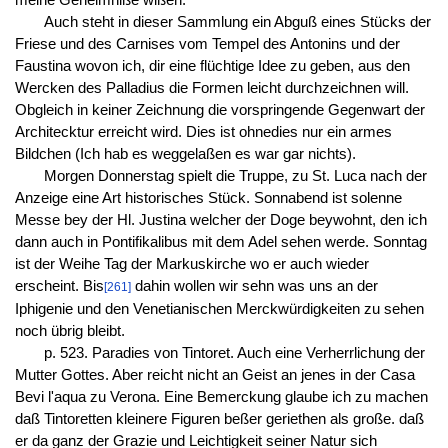
Auch steht in dieser Sammlung ein Abguß eines Stücks der
Friese und des Carnises vom Tempel des Antonins und der
Faustina wovon ich, dir eine flüchtige Idee zu geben, aus den
Wercken des Palladius die Formen leicht durchzeichnen will.
Obgleich in keiner Zeichnung die vorspringende Gegenwart der
Architecktur erreicht wird. Dies ist ohnedies nur ein armes
Bildchen (Ich hab es weggelaßen es war gar nichts).
Morgen Donnerstag spielt die Truppe, zu St. Luca nach der
Anzeige eine Art historisches Stück. Sonnabend ist solenne
Messe bey der Hl. Justina welcher der Doge beywohnt, den ich
dann auch in Pontifikalibus mit dem Adel sehen werde. Sonntag
ist der Weihe Tag der Markuskirche wo er auch wieder
erscheint. Bis
dahin wollen wir sehn was uns an der
[261]
Iphigenie und den Venetianischen Merckwürdigkeiten zu sehen
noch übrig bleibt.
p. 523. Paradies von Tintoret. Auch eine Verherrlichung der
Mutter Gottes. Aber reicht nicht an Geist an jenes in der Casa
Bevi l'aqua zu Verona. Eine Bemerckung glaube ich zu machen
daß Tintoretten kleinere Figuren beßer geriethen als große. daß
er da ganz der Grazie und Leichtigkeit seiner Natur sich