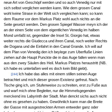
neue Art von Geschöpf werden und so auch Venedig nur mit
sich selbst verglichen werden kann. Wie dem grosen Canal
wohl keine Strase in der Welt sich vergleichen kann; so kann
dem Raume vor dem Markus Platz wohl auch nichts an die
Seite gesetzt werden. Den grosen Spiegel Wasser meyn ich der
an der einen Seite von dem eigentlichen Venedig im halben
Mond umfaßt ist, gegenüber die Insel St. Giorgio hat, etwas
weiter rechts die Giudecca und ihren Canal, noch weiter Rechts
die Dogana und die Einfahrt in den Canal Grande. Ich will auf
dem Plan von Venedig den ich beylege zum Uberfluße Linien
ziehen auf die Haupt Punckte die in das Auge fallen wenn man
aus den zwey Säulen des Heil. Markus Platzes heraustritt (NB.
ich habe es unterlaßen weil es doch kein Bild giebt).
Ich habe das alles mit einem stillen seinen Auge
[244]
betrachtet und mich dieser grosen Existenz gefreut. Nach
Tische ging ich, um Stufenweise zu schreiten, erst zu Fuße aus
und warf mich ohne Begleiter, nur die Himmelsgegenden
merckend ins Labyrinth der Stadt. Man denckt sichs auch nicht
ohne es gesehen zu haben. Gewöhnlich kann man die Breite
der Gasse mit ausgestreckten Armen entweder ganz oder