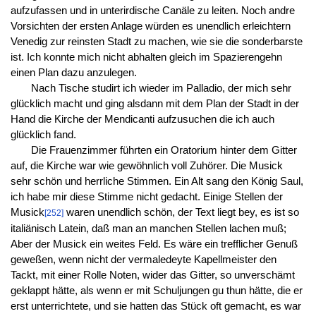
aufzufassen und in unterirdische Canäle zu leiten. Noch andre
Vorsichten der ersten Anlage würden es unendlich erleichtern
Venedig zur reinsten Stadt zu machen, wie sie die sonderbarste
ist. Ich konnte mich nicht abhalten gleich im Spazierengehn
einen Plan dazu anzulegen.
Nach Tische studirt ich wieder im Palladio, der mich sehr
glücklich macht und ging alsdann mit dem Plan der Stadt in der
Hand die Kirche der Mendicanti aufzusuchen die ich auch
glücklich fand.
Die Frauenzimmer führten ein Oratorium hinter dem Gitter
auf, die Kirche war wie gewöhnlich voll Zuhörer. Die Musick
sehr schön und herrliche Stimmen. Ein Alt sang den König Saul,
ich habe mir diese Stimme nicht gedacht. Einige Stellen der
Musick
waren unendlich schön, der Text liegt bey, es ist so
[252]
italiänisch Latein, daß man an manchen Stellen lachen muß;
Aber der Musick ein weites Feld. Es wäre ein trefflicher Genuß
geweßen, wenn nicht der vermaledeyte Kapellmeister den
Tackt, mit einer Rolle Noten, wider das Gitter, so unverschämt
geklappt hätte, als wenn er mit Schuljungen gu thun hätte, die er
erst unterrichtete, und sie hatten das Stück oft gemacht, es war