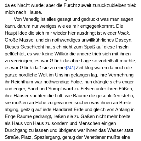
da es Nacht wurde; aber die Furcht zuweit zurückzubleiben trieb
mich nach Hause.
Von Venedig ist alles gesagt und gedruckt was man sagen
kann, darum nur weniges wie es mir entgegenkommt. Die
Haupt Idee die sich mir wieder hier ausdringt ist wieder
Volck
.
Große Masse! und ein nothwendiges unwillkührliches Daseyn.
Dieses Geschlecht hat sich nicht zum Spaß auf diese Inseln
geflüchtet, es war keine Willkür die andere trieb sich mit ihnen
zu vereinigen, es war Glück das ihre Lage so vorteilhaft machte,
es war Glück daß sie zu einer
Zeit klug waren da noch die
[243]
ganze nördliche Welt im Unsinn gefangen lag, ihre Vermehrung
ihr Reichthum war nothwendige Folge. nun drängte sichs enger
und enger, Sand und Sumpf ward zu Felsen unter ihren Füßen,
ihre Häuser suchten die Luft, wie Bäume die geschloßen stehn,
sie mußten an Höhe zu gewinnen suchen was ihnen an Breite
abging, geitzig auf iede Handbreit Erde und gleich von Anfang in
Enge Räume gedrängt, ließen sie zu Gaßen nicht mehr breite
als Haus von Haus zu sondern und Menschen einigen
Durchgang zu lassen und übrigens war ihnen das Wasser statt
Straße, Platz, Spaziergang, genug der Venetianer mußte eine