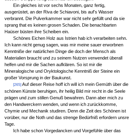
Ein gleiches ist vor sechs Monaten, ganz fertig,
ausgerüstet, an der Riva de Schiavoni, bis auf's Wasser
verbrannt. Die Pulverkammer war nicht sehr gefüllt und da sie
sprang that es keinen grosen Schaden. Die benachbarten
Haüser büsten ihre Scheiben ein.
Schönes Eichen Holz aus Istrien hab ich verarbeiten sehn.
Ich kann nicht genug sagen, was mir meine sauer erworbnen
Kenntniße der natürlichen Dinge die doch der Mensch als
Materialien braucht und zu seinem Nutzen verwendet überall
helfen und mir die Sachen aufklären. So ist mir die
Mineralogische und Oryktologische Kenntniß der Steine ein
großer Vorsprung in der Baukunst.
Auf dieser Reise hoff ich will ich mein Gemüth über die
[265]
schönen Künste beruhigen, ihr heilig Bild mir recht in die Seele
prägen und zum stillen Genuß bewahren. Dann aber mich zu
den Handwerckern wenden, und wenn ich zurückkomme,
Chymie und Mechanik studiren. Denn die Zeit des Schönen ist
vorüber, nur die Noth und das strenge Bedürfniß erfordern unsre
Tage.
Ich habe schon Vorgedancken und Vorgefühle über das