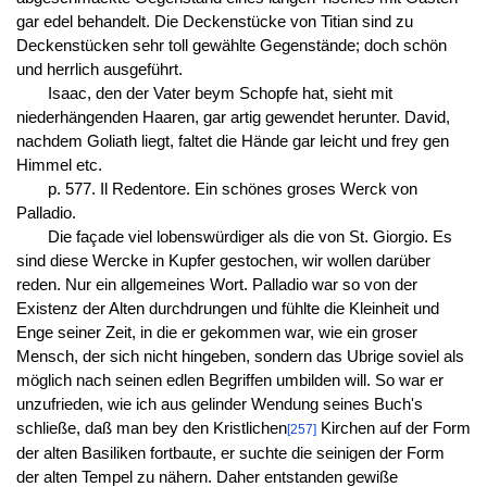
gar edel behandelt. Die Deckenstücke von Titian sind zu
Deckenstücken sehr toll gewählte Gegenstände; doch schön
und herrlich ausgeführt.
Isaac, den der Vater beym Schopfe hat, sieht mit
niederhängenden Haaren, gar artig gewendet herunter. David,
nachdem Goliath liegt, faltet die Hände gar leicht und frey gen
Himmel etc.
p. 577. Il Redentore. Ein schönes groses Werck von
Palladio.
Die façade viel lobenswürdiger als die von St. Giorgio. Es
sind diese Wercke in Kupfer gestochen, wir wollen darüber
reden. Nur ein allgemeines Wort. Palladio war so von der
Existenz der Alten durchdrungen und fühlte die Kleinheit und
Enge seiner Zeit, in die er gekommen war, wie ein groser
Mensch, der sich nicht hingeben, sondern das Ubrige soviel als
möglich nach seinen edlen Begriffen umbilden will. So war er
unzufrieden, wie ich aus gelinder Wendung seines Buch's
schließe, daß man bey den Kristlichen
Kirchen auf der Form
[257]
der alten Basiliken fortbaute, er suchte die seinigen der Form
der alten Tempel zu nähern. Daher entstanden gewiße