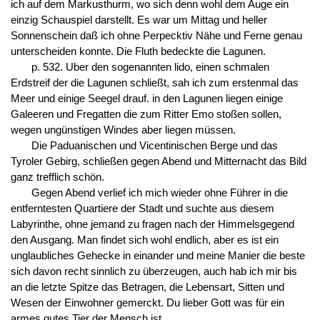
ich auf dem Markusthurm, wo sich denn wohl dem Auge ein
einzig Schauspiel darstellt. Es war um Mittag und heller
Sonnenschein daß ich ohne Perpecktiv Nähe und Ferne genau
unterscheiden konnte. Die Fluth bedeckte die Lagunen.
p. 532. Uber den sogenannten lido, einen schmalen
Erdstreif der die Lagunen schließt, sah ich zum erstenmal das
Meer und einige Seegel drauf. in den Lagunen liegen einige
Galeeren und Fregatten die zum Ritter Emo stoßen sollen,
wegen ungünstigen Windes aber liegen müssen.
Die Paduanischen und Vicentinischen Berge und das
Tyroler Gebirg, schließen gegen Abend und Mitternacht das Bild
ganz trefflich schön.
Gegen Abend verlief ich mich wieder ohne Führer in die
entferntesten Quartiere der Stadt und suchte aus diesem
Labyrinthe, ohne jemand zu fragen nach der Himmelsgegend
den Ausgang. Man findet sich wohl endlich, aber es ist ein
unglaubliches Gehecke in einander und meine Manier die beste
sich davon recht sinnlich zu überzeugen, auch hab ich mir bis
an die letzte Spitze das Betragen, die Lebensart, Sitten und
Wesen der Einwohner gemerckt. Du lieber Gott was für ein
armes gutes Tier der Mensch ist.