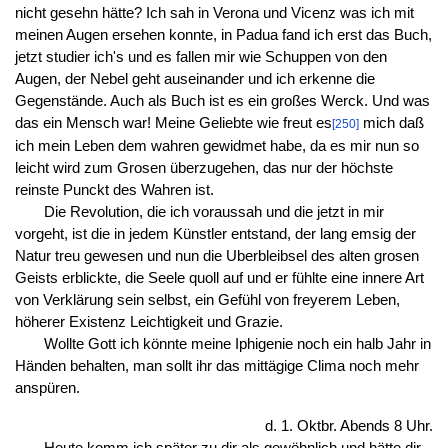
nicht gesehn hätte? Ich sah in Verona und Vicenz was ich mit
meinen Augen ersehen konnte, in Padua fand ich erst das Buch,
jetzt studier ich's und es fallen mir wie Schuppen von den
Augen, der Nebel geht auseinander und ich erkenne die
Gegenstände. Auch als Buch ist es ein großes Werck. Und was
das ein Mensch war! Meine Geliebte wie freut es
mich daß
[250]
ich mein Leben dem wahren gewidmet habe, da es mir nun so
leicht wird zum Grosen überzugehen, das nur der höchste
reinste Punckt des Wahren ist.
Die Revolution, die ich voraussah und die jetzt in mir
vorgeht, ist die in jedem Künstler entstand, der lang emsig der
Natur treu gewesen und nun die Uberbleibsel des alten grosen
Geists erblickte, die Seele quoll auf und er fühlte eine innere Art
von Verklärung sein selbst, ein Gefühl von freyerem Leben,
höherer Existenz Leichtigkeit und Grazie.
Wollte Gott ich könnte meine Iphigenie noch ein halb Jahr in
Händen behalten, man sollt ihr das mittägige Clima noch mehr
anspüren.
d. 1. Oktbr. Abends 8 Uhr.
Heute komm ich später zu dir als gewöhnlich und hätte dir