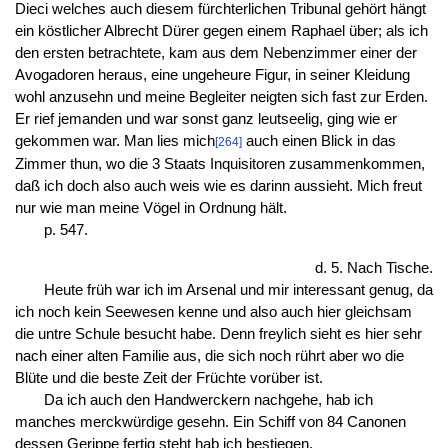
Dieci welches auch diesem fürchterlichen Tribunal gehört hängt
ein köstlicher Albrecht Dürer gegen einem Raphael über; als ich
den ersten betrachtete, kam aus dem Nebenzimmer einer der
Avogadoren heraus, eine ungeheure Figur, in seiner Kleidung
wohl anzusehn und meine Begleiter neigten sich fast zur Erden.
Er rief jemanden und war sonst ganz leutseelig, ging wie er
gekommen war. Man lies mich
auch einen Blick in das
[264]
Zimmer thun, wo die 3 Staats Inquisitoren zusammenkommen,
daß ich doch also auch weis wie es darinn aussieht. Mich freut
nur wie man meine Vögel in Ordnung hält.
p. 547.
d. 5. Nach Tische.
Heute früh war ich im Arsenal und mir interessant genug, da
ich noch kein Seewesen kenne und also auch hier gleichsam
die untre Schule besucht habe. Denn freylich sieht es hier sehr
nach einer alten Familie aus, die sich noch rührt aber wo die
Blüte und die beste Zeit der Früchte vorüber ist.
Da ich auch den Handwerckern nachgehe, hab ich
manches merckwürdige gesehn. Ein Schiff von 84 Canonen
dessen Gerippe fertig steht hab ich bestiegen.