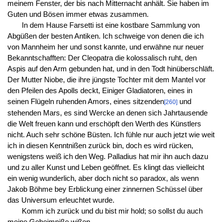
meinem Fenster, der bis nach Mitternacht anhält. Sie haben im
Guten und Bösen immer etwas zusammen.
In dem Hause Farsetti ist eine kostbare Sammlung von
Abgüßen der besten Antiken. Ich schweige von denen die ich
von Mannheim her und sonst kannte, und erwähne nur neuer
Bekanntschafften: Der Cleopatra die kolossalisch ruht, den
Aspis auf den Arm gebunden hat, und in den Todt hinüberschläft.
Der Mutter Niobe, die ihre jüngste Tochter mit dem Mantel vor
den Pfeilen des Apolls deckt, Einiger Gladiatoren, eines in
seinen Flügeln ruhenden Amors, eines sitzenden
und
[260]
stehenden Mars, es sind Wercke an denen sich Jahrtausende
die Welt freuen kann und erschöpft den Werth des Künstlers
nicht. Auch sehr schöne Büsten. Ich fühle nur auch jetzt wie weit
ich in diesen Kenntnißen zurück bin, doch es wird rücken,
wenigstens weiß ich den Weg. Palladius hat mir ihn auch dazu
und zu aller Kunst und Leben geöffnet. Es klingt das vielleicht
ein wenig wunderlich, aber doch nicht so paradox, als wenn
Jakob Böhme bey Erblickung einer zinnernen Schüssel über
das Universum erleuchtet wurde.
Komm ich zurück und du bist mir hold; so sollst du auch
meine Geheimniße wißen.