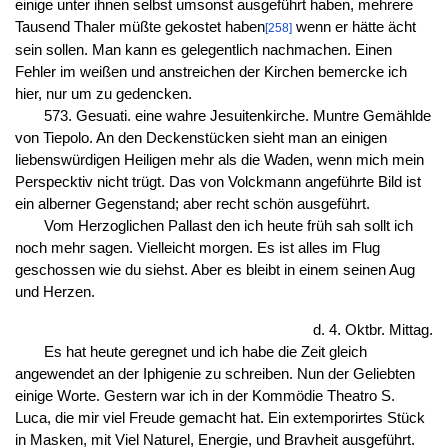
einige unter ihnen selbst umsonst ausgeführt haben, mehrere
Tausend Thaler müßte gekostet haben
wenn er hätte ächt
[258]
sein sollen. Man kann es gelegentlich nachmachen. Einen
Fehler im weißen und anstreichen der Kirchen bemercke ich
hier, nur um zu gedencken.
573. Gesuati. eine wahre Jesuitenkirche. Muntre Gemählde
von Tiepolo. An den Deckenstücken sieht man an einigen
liebenswürdigen Heiligen mehr als die Waden, wenn mich mein
Perspecktiv nicht trügt. Das von Volckmann angeführte Bild ist
ein alberner Gegenstand; aber recht schön ausgeführt.
Vom Herzoglichen Pallast den ich heute früh sah sollt ich
noch mehr sagen. Vielleicht morgen. Es ist alles im Flug
geschossen wie du siehst. Aber es bleibt in einem seinen Aug
und Herzen.
d. 4. Oktbr. Mittag.
Es hat heute geregnet und ich habe die Zeit gleich
angewendet an der Iphigenie zu schreiben. Nun der Geliebten
einige Worte. Gestern war ich in der Kommödie Theatro S.
Luca, die mir viel Freude gemacht hat. Ein extemporirtes Stück
in Masken, mit Viel Naturel, Energie, und Bravheit ausgeführt.