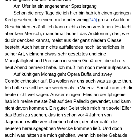
Am Ufer ist ein angenehmer Spaziergang.
Schon die drey Tage die ich hier bin hab ich einen geringen
Kerl gesehen, der einem mehr oder wenig
grosen Auditorio
[249]
Geschichten erzählt. Ich kann nichts davon verstehen. Es lacht
aber kein Mensch, manchmal lächelt das Auditorium, das, wie
du dir dencken kannst, meist aus der ganz niedern Classe
besteht. Auch hat er nichts auffallendes noch lächerliches in
seiner Art, vielmehr etwas sehr gesetztes und eine
Manigfaltigkeit und Precision in seinen Gebärden, die ich erst
heut Abend bemerkt habe. Ich muß ihm noch mehr aufpassen.
Auf künftigen Montag geht Opera Buffa und zwey
Comödientheater auf. Da wollen wir uns auch was zu gute thun.
Ich hoffe es soll besser werden als in Vicenz. Sonst kann ich dir
heute nicht viel sagen. Ausser einigem Fleis an der Iphigenie,
hab ich meine meiste Zeit auf den Palladio gewendet, und kann
nicht davon kommen. Ein guter Geist trieb mich mit soviel Eifer
das Buch zu suchen, das ich schon vor 4 Jahren von
Jagemann wollte verschrieben haben, der aber dafür die
neueren herausgegebnen Wercke kommen ließ. Und doch
auch! was hätten sie mich geholfen, wenn ich seine Gebäude