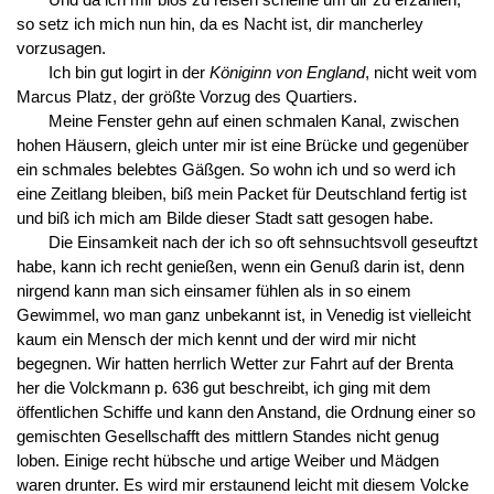
Und da ich mir blos zu reisen scheine um dir zu erzählen;
so setz ich mich nun hin, da es Nacht ist, dir mancherley
vorzusagen.
Ich bin gut logirt in der
Königinn von England
, nicht weit vom
Marcus Platz, der größte Vorzug des Quartiers.
Meine Fenster gehn auf einen schmalen Kanal, zwischen
hohen Häusern, gleich unter mir ist eine Brücke und gegenüber
ein schmales belebtes Gäßgen. So wohn ich und so werd ich
eine Zeitlang bleiben, biß mein Packet für Deutschland fertig ist
und biß ich mich am Bilde dieser Stadt satt gesogen habe.
Die Einsamkeit nach der ich so oft sehnsuchtsvoll geseuftzt
habe, kann ich recht genießen, wenn ein Genuß darin ist, denn
nirgend kann man sich einsamer fühlen als in so einem
Gewimmel, wo man ganz unbekannt ist, in Venedig ist vielleicht
kaum ein Mensch der mich kennt und der wird mir nicht
begegnen. Wir hatten herrlich Wetter zur Fahrt auf der Brenta
her die Volckmann p. 636 gut beschreibt, ich ging mit dem
öffentlichen Schiffe und kann den Anstand, die Ordnung einer so
gemischten Gesellschafft des mittlern Standes nicht genug
loben. Einige recht hübsche und artige Weiber und Mädgen
waren drunter. Es wird mir erstaunend leicht mit diesem Volcke