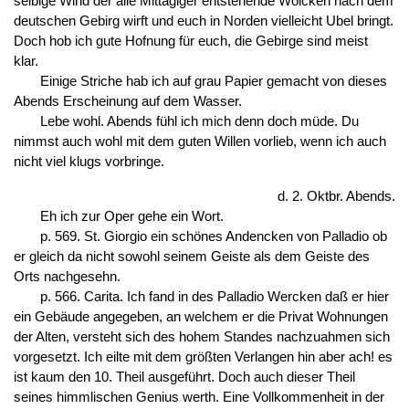
selbige Wind der alle Mittägiger entstehende Wolcken nach dem
deutschen Gebirg wirft und euch in Norden vielleicht Ubel bringt.
Doch hob ich gute Hofnung für euch, die Gebirge sind meist
klar.
Einige Striche hab ich auf grau Papier gemacht von dieses
Abends Erscheinung auf dem Wasser.
Lebe wohl. Abends fühl ich mich denn doch müde. Du
nimmst auch wohl mit dem guten Willen vorlieb, wenn ich auch
nicht viel klugs vorbringe.
d. 2. Oktbr. Abends.
Eh ich zur Oper gehe ein Wort.
p. 569. St. Giorgio ein schönes Andencken von Palladio ob
er gleich da nicht sowohl seinem Geiste als dem Geiste des
Orts nachgesehn.
p. 566. Carita. Ich fand in des Palladio Wercken daß er hier
ein Gebäude angegeben, an welchem er die Privat Wohnungen
der Alten, versteht sich des hohem Standes nachzuahmen sich
vorgesetzt. Ich eilte mit dem größten Verlangen hin aber ach! es
ist kaum den 10. Theil ausgeführt. Doch auch dieser Theil
seines himmlischen Genius werth. Eine Vollkommenheit in der