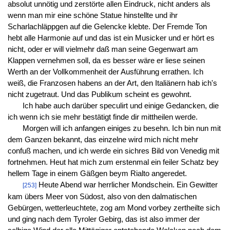
absolut unnötig und zerstörte allen Eindruck, nicht anders als
wenn man mir eine schöne Statue hinstellte und ihr
Scharlachläppgen auf die Gelencke klebte. Der Fremde Ton
hebt alle Harmonie auf und das ist ein Musicker und er hört es
nicht, oder er will vielmehr daß man seine Gegenwart am
Klappen vernehmen soll, da es besser wäre er liese seinen
Werth an der Vollkommenheit der Ausführung errathen. Ich
weiß, die Franzosen habens an der Art, den Italiänern hab ich's
nicht zugetraut. Und das Publikum scheint es gewohnt.
Ich habe auch darüber speculirt und einige Gedancken, die
ich wenn ich sie mehr bestätigt finde dir mittheilen werde.
Morgen will ich anfangen einiges zu besehn. Ich bin nun mit
dem Ganzen bekannt, das einzelne wird mich nicht mehr
confuß machen, und ich werde ein sichres Bild von Venedig mit
fortnehmen. Heut hat mich zum erstenmal ein feiler Schatz bey
hellem Tage in einem Gäßgen beym Rialto angeredet.
Heute Abend war herrlicher Mondschein. Ein Gewitter
[253]
kam übers Meer von Südost, also von den dalmatischen
Gebürgen, wetterleuchtete, zog am Mond vorbey zertheilte sich
und ging nach dem Tyroler Gebirg, das ist also immer der