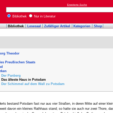
Erweiterte Suche
Bibliothek
Nur in Literatur
Bibliothek
Lesesaal
Zufälliger Artikel
Kategorien
Shop
eorg Theodor
es Preußischen Staats
nd
rken
. Der Panberg
. Das älteste Haus in Potsdam
. Der Schimmel auf dem Wall zu Potsdam
derts bestand Potsdam fast nur aus vier Straßen, in deren Mitte auf einer kl
it davon ein kleines Rathhaus stand; so hatte sie auch nur zwei Thore, das