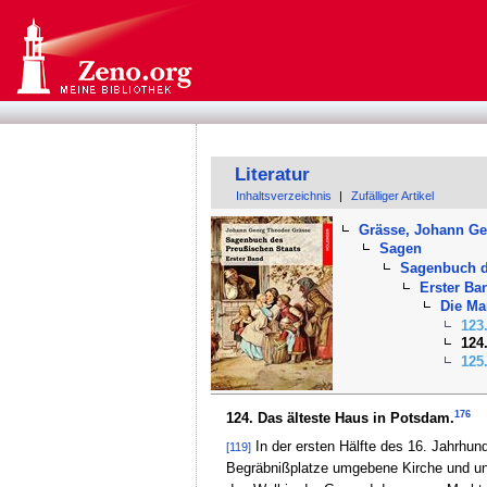
Literatur
Inhaltsverzeichnis
|
Zufälliger Artikel
Grässe, Johann G
Sagen
Sagenbuch d
Erster Ba
Die Ma
123
124
125
176
124. Das älteste Haus in Potsdam.
In der ersten Hälfte des 16. Jahrhun
[119]
Begräbnißplatze umgebene Kirche und unwe