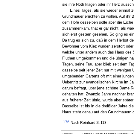
sie ihre Noth klagen oder ihr Herz aussch
Eines Tages, als sie wieder einmal z
Grundmauer errichten zu wollen. Auf ihr 
dem Hofe desselben solle aber die Eiche 
zusammenkam, that er gar nicht, als wäre
sich erst gestern gesehen. So ging es ein
Da trug es sich zu, daß in dem Herbst des
Bewohner vom Kiez wurden zerstört oder v
welche unter andern auch das Haus des S
Fluthen umgekommen und die übrigen hatte
Tagen, seine Frau aber blieb seit dem T
dasselbe seit jener Zeit nur mit wenige
umgebenden Gartens oft mit einer jungen
Uebertritt zur evangelischen Kirche im Ja
darum befragt, über jene schöne Dame 
gehalten hat. Zwanzig Jahre nachher br
aus früherer Zeit übrig, wurde aber spä
Dasselbe ist bis in die dreißiger Jahre d
Haus steht genau auf den Grundmauern d
176
Nach Reinhard S. 113.