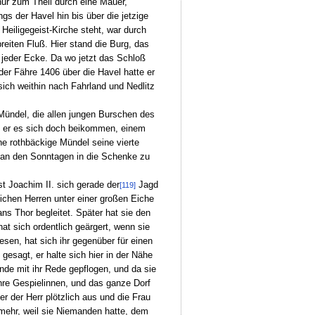
nur zum Theil durch eine Mauer,
s der Havel hin bis über die jetzige
Heiligegeist-Kirche steht, war durch
eiten Fluß. Hier stand die Burg, das
jeder Ecke. Da wo jetzt das Schloß
 der Fähre 1406 über die Havel hatte er
ich weithin nach Fahrland und Nedlitz
ündel, die allen jungen Burschen des
eß er es sich doch beikommen, einem
e rothbäckige Mündel seine vierte
ng an den Sonntagen in die Schenke zu
st Joachim II. sich gerade der
Jagd
[119]
ichen Herren unter einer großen Eiche
ns Thor begleitet. Später hat sie den
at sich ordentlich geärgert, wenn sie
esen, hat sich ihr gegenüber für einen
esagt, er halte sich hier in der Nähe
nde mit ihr Rede gepflogen, und da sie
ihre Gespielinnen, und das ganze Dorf
r der Herr plötzlich aus und die Frau
 mehr, weil sie Niemanden hatte, dem