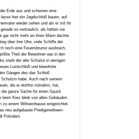
n die Erde aus und schienen eine
 lasse hier ein Jagdschloß bauen, auf
envater wieder sehen und als er mit ihr
erade so vertraulich, als hätten sie
ie gar nicht mehr an ihren Mann dachte.
g über ihre Ufer, viele Schiffe der
uch noch eine Feuersbrunst ausbrach,
rößte Theil der Bewohner war in den
ks starb der alte Schulze in wenigen
 neues Lustschloß und bewohnte
n den Gängen des das Schloß
au Schulzin habe. Auch nach seinem
ute, die er dorthin mitnahm, hat,
 die ganze Sache für einen Spuck
 beim Kiez blieb von allen Gebäuden
n zu einem Wittwenhause eingerichtet.
 das neu aufgebaute Predigerwittwen-
dt Potsdam.