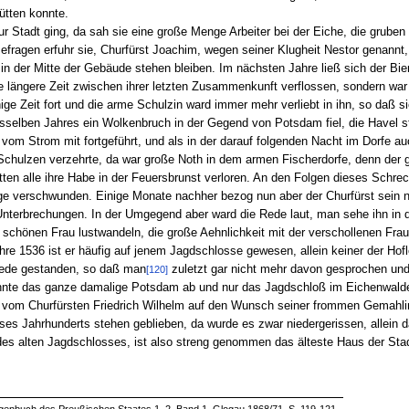
ütten konnte.
ur Stadt ging, da sah sie eine große Menge Arbeiter bei der Eiche, die grube
Befragen erfuhr sie, Churfürst Joachim, wegen seiner Klugheit Nestor genannt,
in der Mitte der Gebäude stehen bleiben. Im nächsten Jahre ließ sich der Bien
 längere Zeit zwischen ihrer letzten Zusammenkunft verflossen, sondern war g
ige Zeit fort und die arme Schulzin ward immer mehr verliebt in ihn, so daß s
selben Jahres ein Wolkenbruch in der Gegend von Potsdam fiel, die Havel stie
om Strom mit fortgeführt, und als in der darauf folgenden Nacht im Dorfe a
chulzen verzehrte, da war große Noth in dem armen Fischerdorfe, denn der g
n alle ihre Habe in der Feuersbrunst verloren. An den Folgen dieses Schrec
age verschwunden. Einige Monate nachher bezog nun aber der Churfürst sein
n Unterbrechungen. In der Umgegend aber ward die Rede laut, man sehe ihn i
 schönen Frau lustwandeln, die große Aehnlichkeit mit der verschollenen Fr
hre 1536 ist er häufig auf jenem Jagdschlosse gewesen, allein keiner der Hofle
Rede gestanden, so daß man
zuletzt gar nicht mehr davon gesprochen und
[120]
annte das ganze damalige Potsdam ab und nur das Jagdschloß im Eichenwalde
ter vom Churfürsten Friedrich Wilhelm auf den Wunsch seiner frommen Gemahli
ieses Jahrhunderts stehen geblieben, da wurde es zwar niedergerissen, allein
es alten Jagdschlosses, ist also streng genommen das älteste Haus der Sta