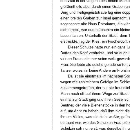
den Wall in der Gegend des neuen Marktes
größtentheils aber durch einen Graben un
Burg und Heiligegeiststraße lag eine dopp
einen breiten Graben zur Insel gemacht, 
sogenannte alte Haus Potsdams, ein vier
sich erhebt, war durch Joachim ein kleine
bauen lassen. Unterhalb der Stadt, dem T
erstreckte, lag der Kiez, ein Fischerdor
Dieser Schulze hatte nun ein ganz 
Dorfes den Kopf verdrehte, und so auch 
vierten Frauenzimmer seine welk geworde
Frau. Sie lebte als solche gerade so for
Tanze, wo es ihr keine Andere an Frohsin
Da ist sie einstmals im nächsten Som
wegen mit zahlreichem Gefolge im Schlos
zusammengetroffen, der hat sie freundlich
Mann noch oft auf ihrem Wege zur Stadt ge
einmal zur Stadt ging und ihren Gesellsch
Beutner, der viele Bienenstöcke in den h
auf, um Acht zu haben, daß ihm nicht die
ihn um Vieles, was sie nicht wußte, gefra
erstaunt war, wie des Schulzen Frau plöt
Schulzin sah nun erst, was derselbe ihr 