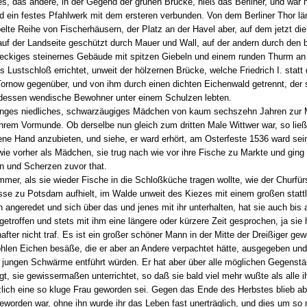
, das andere, in der Gegend der grünen Brücke, hieß das Berliner, und war 
d ein festes Pfahlwerk mit dem ersteren verbunden. Von dem Berliner Thor läng
elte Reihe von Fischerhäusern, der Platz an der Havel aber, auf dem jetzt die 
auf der Landseite geschützt durch Mauer und Wall, auf der andern durch den br
eckiges steinernes Gebäude mit spitzen Giebeln und einem runden Thurm an 
s Lustschloß errichtet, unweit der hölzernen Brücke, welche Friedrich I. statt
ornow gegenüber, und von ihm durch einen dichten Eichenwald getrennt, der s
f, dessen wendische Bewohner unter einem Schulzen lebten.
junges niedliches, schwarzäugiges Mädchen von kaum sechszehn Jahren zur M
ihrem Vormunde. Ob derselbe nun gleich zum dritten Male Wittwer war, so li
ne Hand anzubieten, und siehe, er ward erhört, am Osterfeste 1536 ward sein
t wie vorher als Mädchen, sie trug nach wie vor ihre Fische zu Markte und gi
n und Scherzen zuvor that.
mer, als sie wieder Fische in die Schloßküche tragen wollte, wie der Churfür
se zu Potsdam aufhielt, im Walde unweit des Kiezes mit einem großen stattl
 angeredet und sich über das und jenes mit ihr unterhalten, hat sie auch bis a
troffen und stets mit ihm eine längere oder kürzere Zeit gesprochen, ja sie h
after nicht traf. Es ist ein großer schöner Mann in der Mitte der Dreißiger gew
ohlen Eichen besäße, die er aber an Andere verpachtet hätte, ausgegeben und g
 jungen Schwärme entführt würden. Er hat aber über alle möglichen Gegenstä
gt, sie gewissermaßen unterrichtet, so daß sie bald viel mehr wußte als alle 
zlich eine so kluge Frau geworden sei. Gegen das Ende des Herbstes blieb abe
geworden war, ohne ihn wurde ihr das Leben fast unerträglich, und dies um so