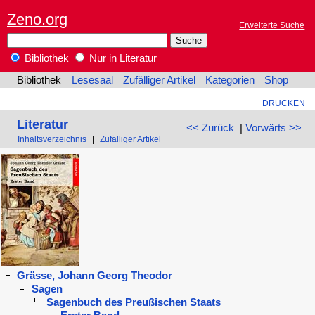
Zeno.org
Erweiterte Suche
Bibliothek
Nur in Literatur
Bibliothek
Lesesaal
Zufälliger Artikel
Kategorien
Shop
DRUCKEN
Literatur
<< Zurück
|
Vorwärts >>
Inhaltsverzeichnis
|
Zufälliger Artikel
Grässe, Johann Georg Theodor
Sagen
Sagenbuch des Preußischen Staats