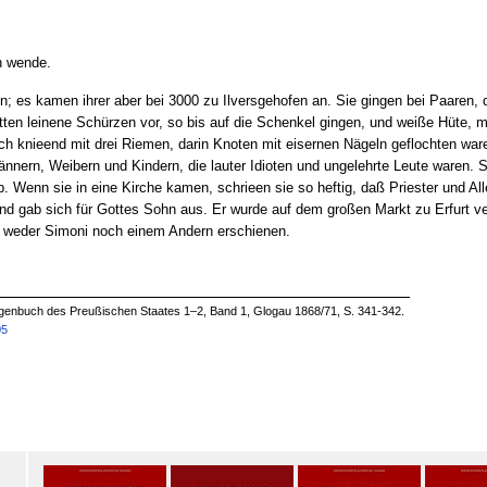
h wende.
en; es kamen ihrer aber bei 3000 zu Ilversgehofen an. Sie gingen bei Paaren, 
tten leinene Schürzen vor, so bis auf die Schenkel gingen, und weiße Hüte, m
ich knieend mit drei Riemen, darin Knoten mit eisernen Nägeln geflochten wa
nnern, Weibern und Kindern, die lauter Idioten und ungelehrte Leute waren. 
 Wenn sie in eine Kirche kamen, schrieen sie so heftig, daß Priester und All
und gab sich für Gottes Sohn aus. Er wurde auf dem großen Markt zu Erfurt ve
er weder Simoni noch einem Andern erschienen.
enbuch des Preußischen Staates 1–2, Band 1, Glogau 1868/71, S. 341-342.
05