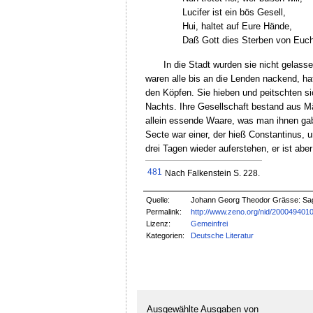
Lucifer ist ein bös Gesell,
Hui, haltet auf Eure Hände,
Daß Gott dies Sterben von Euc
In die Stadt wurden sie nicht gelass
waren alle bis an die Lenden nackend, ha
den Köpfen. Sie hieben und peitschten s
Nachts. Ihre Gesellschaft bestand aus Mä
allein essende Waare, was man ihnen gab.
Secte war einer, der hieß Constantinus, 
drei Tagen wieder auferstehen, er ist ab
481
Nach Falkenstein S. 228.
Quelle:
Johann Georg Theodor Grässe: Sag
Permalink:
http://www.zeno.org/nid/200049401
Lizenz:
Gemeinfrei
Kategorien:
Deutsche Literatur
Ausgewählte Ausgaben von