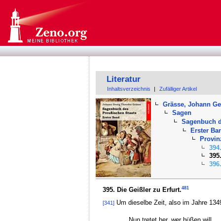
Literatur
Inhaltsverzeichnis
|
Zufälliger Artikel
Grässe, Johann G
Sagen
Sagenbuch d
Erster Ba
Provin
394
395.
396
481
395. Die Geißler zu Erfurt.
Um dieselbe Zeit, also im Jahre 1349
[341]
Nun tretet her, wer büßen will,