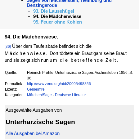
Sagen von Michaelstein, Heimburg und
Benzingerode
93. Die Lausehügel
94. Die Mädchenwiese
95. Feuer ohne Kohlen
94. Die Mädchenwiese.
Über dem Teufelsbade befindet sich die
[36]
Mädchenwiese.
Dort tödtete ein Bräutigam seine Braut
und sie zeigt sich nun
um die betreffende Zeit.
Quelle:
Heinrich Pröhle: Unterharzische Sagen. Aschersleben 1856, S.
36.
Permalink:
http://www.zeno.org/nid/20005498856
Lizenz:
Gemeinfrei
Kategorien:
Märchen/Sage
·
Deutsche Literatur
Ausgewählte Ausgaben von
Unterharzische Sagen
Alle Ausgaben bei Amazon