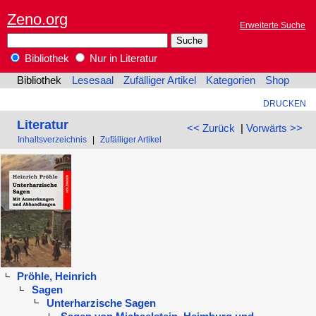
Zeno.org
Erweiterte Suche
Bibliothek
Nur in Literatur
Bibliothek
Lesesaal
Zufälliger Artikel
Kategorien
Shop
DRUCKEN
Literatur
<< Zurück
|
Vorwärts >>
Inhaltsverzeichnis
|
Zufälliger Artikel
Pröhle, Heinrich
Sagen
Unterharzische Sagen