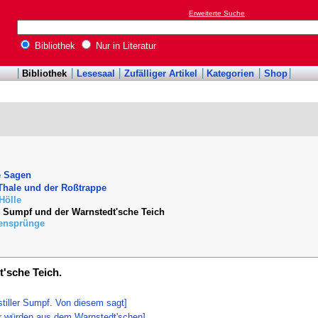
Erweiterte Suche
Bibliothek
Nur in Literatur
Bibliothek
Lesesaal
Zufälliger Artikel
Kategorien
Shop
e Sagen
Thale und der Roßtrappe
Hölle
le Sumpf und der Warnstedt'sche Teich
bensprünge
t'sche Teich.
 stiller Sumpf. Von diesem sagt]
er würden aus dem Warnstedt'schen]