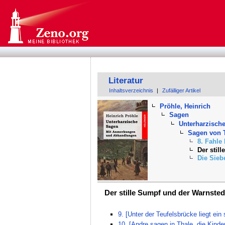
Literatur
Inhaltsverzeichnis
|
Zufälliger Artikel
Pröhle, Heinrich
Sagen
Unterharzisch
Sagen von 
8. Fahle 
Der stil
Die Sie
Der stille Sumpf und der Warnsted
9. [Unter der Teufelsbrücke liegt ein
10. [Andre sagen in Thale, die Kind