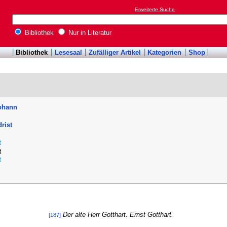
Erweiterte Suche
Bibliothek
Nur in Literatur
Bibliothek
Lesesaal
Zufälliger Artikel
Kategorien
Shop
Johann
rist
t
t
t
Der alte Herr Gotthart. Ernst Gotthart.
[187]