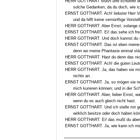
HERR GOTTHART
stutzt und schüttelt 
solche Gedanken, da du doch, wie i
ERNST GOTTHART. Ach! liebster Herr Vater
und da hilft keine vernünftige Vorstel
HERR GOTTHART. Aber Ernst, solange du 
ERNST GOTTHART. Ei! das sehe ich freil
HERR GOTTHART. Und doch kannst du si
ERNST GOTTHART. Das ist eben meine ganz
denn wo meine Phantasie einmal stärk
HERR GOTTHART. Hast du denn das nicht
ERNST GOTTHART. Ach! die guten Leute! d
HERR GOTTHART. Ja, das haben sie mir au
nichts an.
ERNST GOTTHART. Ja, so mögen sie nur lie
mich kurieren können; und in der S
HERR GOTTHART. Aber, lieber Ernst, warum
wenn du es auch gleich nicht hast.
ERNST GOTTHART. Und ich stelle mir gera
wirklich besitze oder doch haben kön
HERR GOTTHART. Ei! das mußt du aber e
ERNST GOTTHART. Ja, wie kann ich mir h