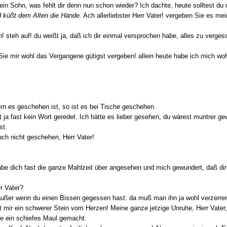
ohn, was fehlt dir denn nun schon wieder? Ich dachte, heute solltest du mi
nd küßt dem Alten die Hände.
Ach allerliebster Herr Vater! vergeben Sie es me
h auf! du weißt ja, daß ich dir einmal versprochen habe, alles zu vergessen
 mir wohl das Vergangene gütigst vergeben! allein heute habe ich mich wohl 
 es geschehen ist, so ist es bei Tische geschehen.
ast kein Wort geredet. Ich hätte es lieber gesehen, du wärest muntrer gewe
st.
h nicht geschehen, Herr Vater!
 dich fast die ganze Mahlzeit über angesehen und mich gewundert, daß dir d
 Vater?
er wenn du einen Bissen gegessen hast: da muß man ihn ja wohl verzerre
ir ein schwerer Stein vom Herzen! Meine ganze jetzige Unruhe, Herr Vater, 
che ein schiefes Maul gemacht.