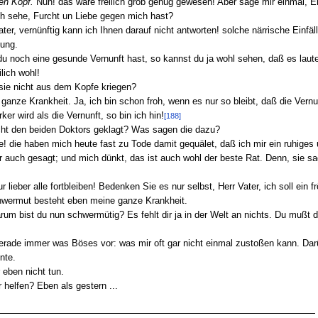
den Kopf.
Nun! das wäre freilich grob genug gewesen! Aber sage mir einmal, 
ch sehe, Furcht un Liebe gegen mich hast?
, vernünftig kann ich Ihnen darauf nicht antworten! solche närrische Einfälle
lung.
noch eine gesunde Vernunft hast, so kannst du ja wohl sehen, daß es laute
ich wohl!
e nicht aus dem Kopfe kriegen?
e Krankheit. Ja, ich bin schon froh, wenn es nur so bleibt, daß die Vernun
er wird als die Vernunft, so bin ich hin!
[188]
 den beiden Doktors geklagt? Was sagen die dazu?
ie haben mich heute fast zu Tode damit gequälet, daß ich mir ein ruhiges u
ch gesagt; und mich dünkt, das ist auch wohl der beste Rat. Denn, sie sag
ber alle fortbleiben! Bedenken Sie es nur selbst, Herr Vater, ich soll ein f
chwermut besteht eben meine ganze Krankheit.
 bist du nun schwermütig? Es fehlt dir ja in der Welt an nichts. Du mußt d
de immer was Böses vor: was mir oft gar nicht einmal zustoßen kann. Darü
nte.
ben nicht tun.
elfen? Eben als gestern ...