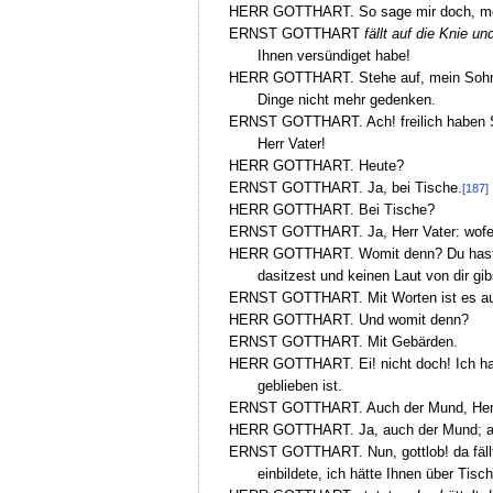
HERR GOTTHART. So sage mir doch, mein S
ERNST GOTTHART
fällt auf die Knie u
Ihnen versündiget habe!
HERR GOTTHART. Stehe auf, mein Sohn! ste
Dinge nicht mehr gedenken.
ERNST GOTTHART. Ach! freilich haben Sie
Herr Vater!
HERR GOTTHART. Heute?
ERNST GOTTHART. Ja, bei Tische.
[187]
HERR GOTTHART. Bei Tische?
ERNST GOTTHART. Ja, Herr Vater: wofern
HERR GOTTHART. Womit denn? Du hast ja f
dasitzest und keinen Laut von dir gib
ERNST GOTTHART. Mit Worten ist es auc
HERR GOTTHART. Und womit denn?
ERNST GOTTHART. Mit Gebärden.
HERR GOTTHART. Ei! nicht doch! Ich habe
geblieben ist.
ERNST GOTTHART. Auch der Mund, Herr
HERR GOTTHART. Ja, auch der Mund; auß
ERNST GOTTHART. Nun, gottlob! da fällt m
einbildete, ich hätte Ihnen über Tis