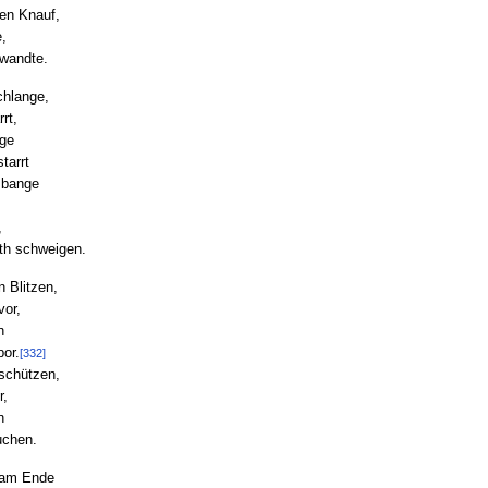
en Knauf,
,
twandte.
chlange,
rt,
nge
tarrt
 bange
,
th schweigen.
 Blitzen,
vor,
n
or.
[332]
 schützen,
r,
n
uchen.
 am Ende