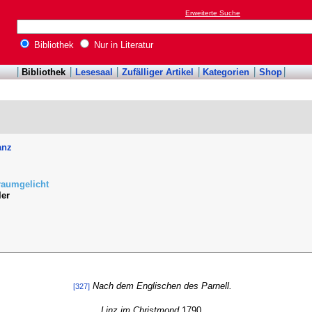
Erweiterte Suche
Bibliothek
Nur in Literatur
Bibliothek
Lesesaal
Zufälliger Artikel
Kategorien
Shop
anz
raumgelicht
ler
Nach dem Englischen des Parnell.
[327]
Linz im Christmond
1790.