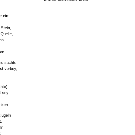
r ein:
e
 Stein,
 Quelle,
hn.
en.
nd sachte
st vorbey,
,
hte)
t sey.
nken.
klügeln
t.
ln
t