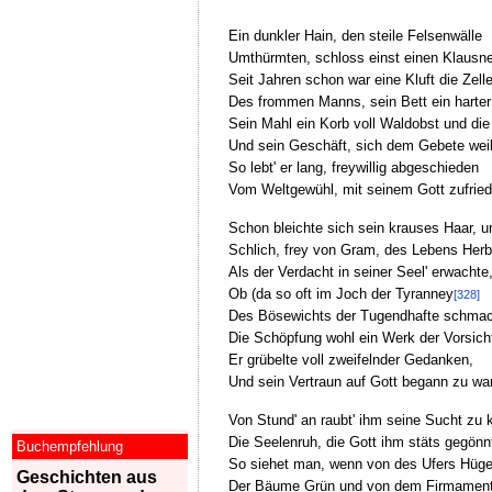
Ein dunkler Hain, den steile Felsenwälle
Umthürmten, schloss einst einen Klausne
Seit Jahren schon war eine Kluft die Zell
Des frommen Manns, sein Bett ein harter
Sein Mahl ein Korb voll Waldobst und die
Und sein Geschäft, sich dem Gebete wei
So lebt' er lang, freywillig abgeschieden
Vom Weltgewühl, mit seinem Gott zufried
Schon bleichte sich sein krauses Haar, u
Schlich, frey von Gram, des Lebens Herb
Als der Verdacht in seiner Seel' erwachte
Ob (da so oft im Joch der Tyranney
[328]
Des Bösewichts der Tugendhafte schmac
Die Schöpfung wohl ein Werk der Vorsich
Er grübelte voll zweifelnder Gedanken,
Und sein Vertraun auf Gott begann zu wa
Von Stund' an raubt' ihm seine Sucht zu 
Die Seelenruh, die Gott ihm stäts gegönn
Buchempfehlung
So siehet man, wenn von des Ufers Hüge
Geschichten aus
Der Bäume Grün und von dem Firmamen