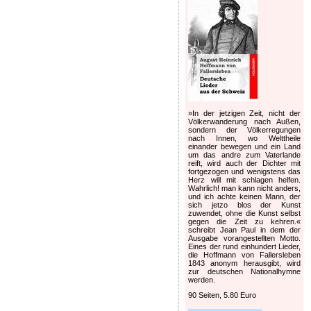
»In der jetzigen Zeit, nicht der
Völkerwanderung nach Außen,
sondern der Völkerregungen
nach Innen, wo Welttheile
einander bewegen und ein Land
um das andre zum Vaterlande
reift, wird auch der Dichter mit
fortgezogen und wenigstens das
Herz will mit schlagen helfen.
Wahrlich! man kann nicht anders,
und ich achte keinen Mann, der
sich jetzo blos der Kunst
zuwendet, ohne die Kunst selbst
gegen die Zeit zu kehren.«
schreibt Jean Paul in dem der
Ausgabe vorangestellten Motto.
Eines der rund einhundert Lieder,
die Hoffmann von Fallersleben
1843 anonym herausgibt, wird
zur deutschen Nationalhymne
werden.
90 Seiten, 5.80 Euro