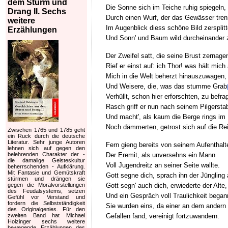
dem Sturm und
Die Sonne sich im Teiche ruhig spiegeln,
Drang II. Sechs
Durch einen Wurf, der das Gewässer tren
weitere
Im Augenblick diess schöne Bild zersplitt
Erzählungen
Und Sonn' und Baum wild durcheinander z
Der Zweifel satt, die seine Brust zernage
Rief er einst auf: ich Thor! was hält mich 
Mich in die Welt beherzt hinauszuwagen,
Und Weisere, die, was das stumme Grab
Verhüllt, schon hier erforschten, zu befra
Rasch griff er nun nach seinem Pilgersta
Und macht', als kaum die Berge rings im 
Noch dämmerten, getrost sich auf die Re
Zwischen 1765 und 1785 geht
ein Ruck durch die deutsche
Literatur. Sehr junge Autoren
Fern gieng bereits von seinem Aufenthalt
lehnen sich auf gegen den
Der Eremit, als unversehns ein Mann
belehrenden Charakter der -
die damalige Geisteskultur
Voll Jugendreitz an seiner Seite wallte.
beherrschenden - Aufklärung.
Mit Fantasie und Gemütskraft
Gott segne dich, sprach ihn der Jüngling 
stürmen und drängen sie
Gott segn' auch dich, erwiederte der Alte,
gegen die Moralvorstellungen
des Feudalsystems, setzen
Und ein Gespräch voll Traulichkeit began
Gefühl vor Verstand und
fordern die Selbstständigkeit
Sie wurden eins, da einer an dem andern
des Originalgenies. Für den
Gefallen fand, vereinigt fortzuwandern.
zweiten Band hat Michael
Holzinger sechs weitere
bewegende Erzählungen des