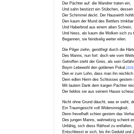
Der Pächter auf: die Wandrer traten ein,
Und sahn bestürzt ein Stübchen, desse
Der Schimmel deckt. Der Hauswirth hohlt
Den kaum der Mund des Bettlers trinkbar
Und Haberbrod aus einem alten Schrein,
Und hiess, als kaum die Wolken sich zu t
Begannen, sie feindselig weiter eilen.
Die Pilger ziehn, genöthigt durch die Härt
Des Manns, nun fort: doch wie vom Wette
Getroffen steht der Greis, als sein Gefähr
Beym Lebewohl den goldenen Pokal.
[333]
Den er zum Lohn, dass man ihn reichlich 
Dem edlen Herrn des Schlosses gestern s
Mit lautem Dank dem kargen Pächter reic
Der lieblos sie aus seinem Hause scheuc
Nicht ohne Grund däucht, was er sieht, d
Ein Traumgesicht voll Widersinnigkeit;
Denn frevelhaft schien gestern das Verha
Des jungen Manns, wahnwitzig scheint es
Unfähig, sich diess Räthsel zu entfalten,
Entschliesst er sich, bis ihn Geduld und Z