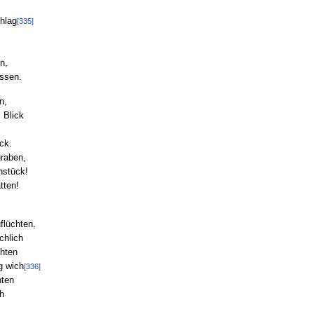
hlag
[335]
n,
ossen.
n,
 Blick
ck.
graben,
nstück!
tten!
flüchten,
chlich
chten
g wich
[336]
hten
h