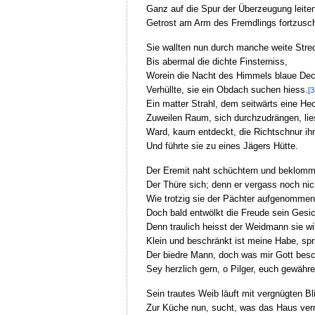
Ganz auf die Spur der Überzeugung leiten
Getrost am Arm des Fremdlings fortzusch
Sie wallten nun durch manche weite Stre
Bis abermal die dichte Finsterniss,
Worein die Nacht des Himmels blaue De
Verhüllte, sie ein Obdach suchen hiess.
[3
Ein matter Strahl, dem seitwärts eine He
Zuweilen Raum, sich durchzudrängen, lie
Ward, kaum entdeckt, die Richtschnur ihre
Und führte sie zu eines Jägers Hütte.
Der Eremit naht schüchtern und beklom
Der Thüre sich; denn er vergass noch nic
Wie trotzig sie der Pächter aufgenommen
Doch bald entwölkt die Freude sein Gesic
Denn traulich heisst der Weidmann sie w
Klein und beschränkt ist meine Habe, spr
Der biedre Mann, doch was mir Gott besc
Sey herzlich gern, o Pilger, euch gewähre
Sein trautes Weib läuft mit vergnügten Bl
Zur Küche nun, sucht, was das Haus ve