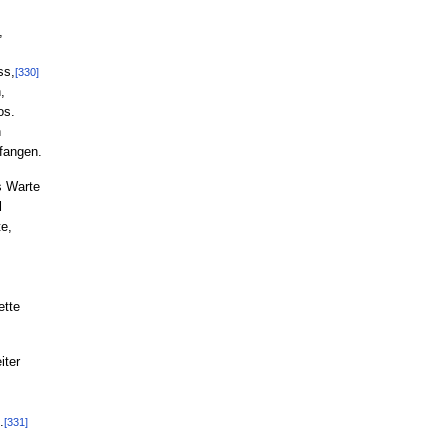
,
ss,
[330]
,
os.
n
fangen.
s Warte
l
te,
ette
iter
.
[331]