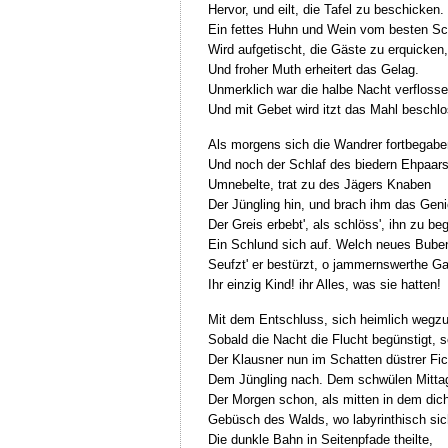
Hervor, und eilt, die Tafel zu beschicken.
Ein fettes Huhn und Wein vom besten Sc
Wird aufgetischt, die Gäste zu erquicken,
Und froher Muth erheitert das Gelag.
Unmerklich war die halbe Nacht verflosse
Und mit Gebet wird itzt das Mahl beschl
Als morgens sich die Wandrer fortbegabe
Und noch der Schlaf des biedern Ehpaars
Umnebelte, trat zu des Jägers Knaben
Der Jüngling hin, und brach ihm das Geni
Der Greis erbebt', als schlöss', ihn zu be
Ein Schlund sich auf. Welch neues Bube
Seufzt' er bestürzt, o jammernswerthe Ga
Ihr einzig Kind! ihr Alles, was sie hatten!
Mit dem Entschluss, sich heimlich wegzu
Sobald die Nacht die Flucht begünstigt, s
Der Klausner nun im Schatten düstrer Fi
Dem Jüngling nach. Dem schwülen Mitta
Der Morgen schon, als mitten in dem dic
Gebüsch des Walds, wo labyrinthisch sic
Die dunkle Bahn in Seitenpfade theilte,