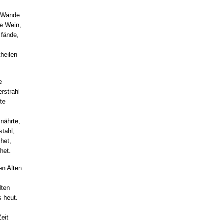
n Wände
e Wein,
 fände,
heilen
e
rstrahl
te
nährte,
tahl,
het,
het.
en Alten
lten
 heut.
eit