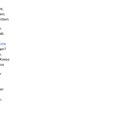
nt,
ern,
ittern.
n,
ab,
[329]
gen?
b,
Kreise
ise.
e
an:
n.