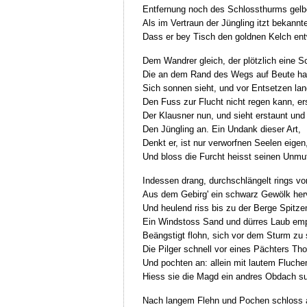
Entfernung noch des Schlossthurms gelb
Als im Vertraun der Jüngling itzt bekannte
Dass er bey Tisch den goldnen Kelch en
Dem Wandrer gleich, der plötzlich eine S
Die an dem Rand des Wegs auf Beute har
Sich sonnen sieht, und vor Entsetzen la
Den Fuss zur Flucht nicht regen kann, ers
Der Klausner nun, und sieht erstaunt und
Den Jüngling an. Ein Undank dieser Art,
Denkt er, ist nur verworfnen Seelen eigen
Und bloss die Furcht heisst seinen Unmu
Indessen drang, durchschlängelt rings von
Aus dem Gebirg' ein schwarz Gewölk her
Und heulend riss bis zu der Berge Spitze
Ein Windstoss Sand und dürres Laub emp
Beängstigt flohn, sich vor dem Sturm zu
Die Pilger schnell vor eines Pächters Tho
Und pochten an: allein mit lautem Fluche
Hiess sie die Magd ein andres Obdach s
Nach langem Flehn und Pochen schloss