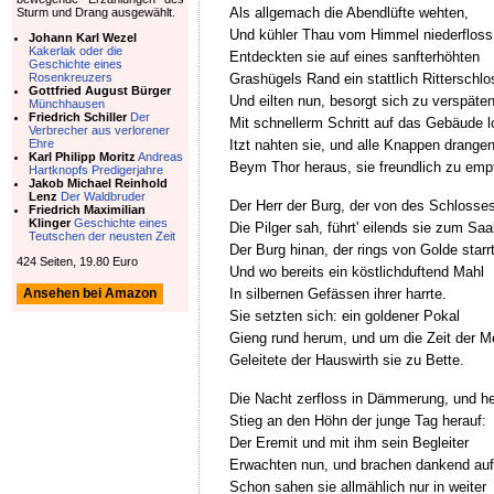
Als allgemach die Abendlüfte wehten,
Sturm und Drang ausgewählt.
Und kühler Thau vom Himmel niederfloss
Johann Karl Wezel
Kakerlak oder die
Entdeckten sie auf eines sanfterhöhten
Geschichte eines
Grashügels Rand ein stattlich Ritterschlo
Rosenkreuzers
Gottfried August Bürger
Und eilten nun, besorgt sich zu verspäten
Münchhausen
Friedrich Schiller
Der
Mit schnellerm Schritt auf das Gebäude l
Verbrecher aus verlorener
Itzt nahten sie, und alle Knappen drange
Ehre
Karl Philipp Moritz
Andreas
Beym Thor heraus, sie freundlich zu emp
Hartknopfs Predigerjahre
Jakob Michael Reinhold
Lenz
Der Waldbruder
Der Herr der Burg, der von des Schlosse
Friedrich Maximilian
Klinger
Geschichte eines
Die Pilger sah, führt' eilends sie zum Saa
Teutschen der neusten Zeit
Der Burg hinan, der rings von Golde starr
424 Seiten, 19.80 Euro
Und wo bereits ein köstlichduftend Mahl
In silbernen Gefässen ihrer harrte.
Ansehen bei Amazon
Sie setzten sich: ein goldener Pokal
Gieng rund herum, und um die Zeit der M
Geleitete der Hauswirth sie zu Bette.
Die Nacht zerfloss in Dämmerung, und he
Stieg an den Höhn der junge Tag herauf:
Der Eremit und mit ihm sein Begleiter
Erwachten nun, und brachen dankend auf
Schon sahen sie allmählich nur in weiter