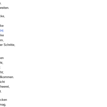
,
reiten.
cke,
cke
34]
cke
ss,
r Schritte,
men
ht,
:
ht;
illkommen.
icht
heeret,
t.
icken
rmag,