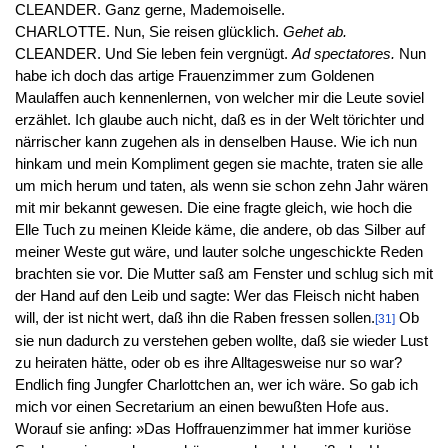
CLEANDER. Ganz gerne, Mademoiselle.
CHARLOTTE. Nun, Sie reisen glücklich.
Gehet ab.
CLEANDER. Und Sie leben fein vergnügt.
Ad spectatores.
Nun
habe ich doch das artige Frauenzimmer zum Goldenen
Maulaffen auch kennenlernen, von welcher mir die Leute soviel
erzählet. Ich glaube auch nicht, daß es in der Welt törichter und
närrischer kann zugehen als in denselben Hause. Wie ich nun
hinkam und mein Kompliment gegen sie machte, traten sie alle
um mich herum und taten, als wenn sie schon zehn Jahr wären
mit mir bekannt gewesen. Die eine fragte gleich, wie hoch die
Elle Tuch zu meinen Kleide käme, die andere, ob das Silber auf
meiner Weste gut wäre, und lauter solche ungeschickte Reden
brachten sie vor. Die Mutter saß am Fenster und schlug sich mit
der Hand auf den Leib und sagte: Wer das Fleisch nicht haben
will, der ist nicht wert, daß ihn die Raben fressen sollen.
Ob
[31]
sie nun dadurch zu verstehen geben wollte, daß sie wieder Lust
zu heiraten hätte, oder ob es ihre Alltagesweise nur so war?
Endlich fing Jungfer Charlottchen an, wer ich wäre. So gab ich
mich vor einen Secretarium an einen bewußten Hofe aus.
Worauf sie anfing: »Das Hoffrauenzimmer hat immer kuriöse