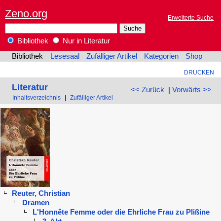
Zeno.org
Erweiterte Suche
Bibliothek
Nur in Literatur
Bibliothek
Lesesaal
Zufälliger Artikel
Kategorien
Shop
DRUCKEN
Literatur
<< Zurück
|
Vorwärts >>
Inhaltsverzeichnis
|
Zufälliger Artikel
Reuter, Christian
Dramen
L'Honnête Femme oder die Ehrliche Frau zu Plißine