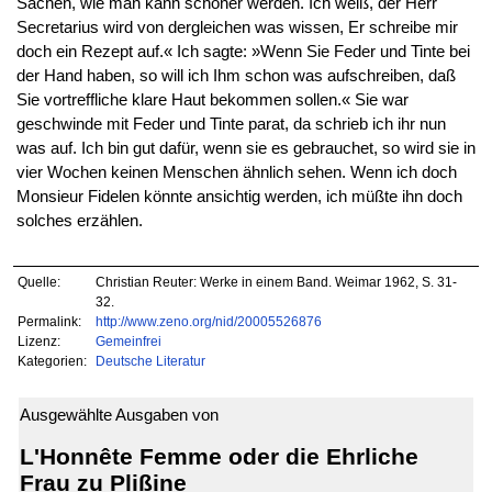
Sachen, wie man kann schöner werden. Ich weiß, der Herr
Secretarius wird von dergleichen was wissen, Er schreibe mir
doch ein Rezept auf.« Ich sagte: »Wenn Sie Feder und Tinte bei
der Hand haben, so will ich Ihm schon was aufschreiben, daß
Sie vortreffliche klare Haut bekommen sollen.« Sie war
geschwinde mit Feder und Tinte parat, da schrieb ich ihr nun
was auf. Ich bin gut dafür, wenn sie es gebrauchet, so wird sie in
vier Wochen keinen Menschen ähnlich sehen. Wenn ich doch
Monsieur Fidelen könnte ansichtig werden, ich müßte ihn doch
solches erzählen.
Quelle:
Christian Reuter: Werke in einem Band. Weimar 1962, S. 31-
32.
Permalink:
http://www.zeno.org/nid/20005526876
Lizenz:
Gemeinfrei
Kategorien:
Deutsche Literatur
Ausgewählte Ausgaben von
L'Honnête Femme oder die Ehrliche
Frau zu Plißine