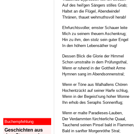
Auf des heil'gen Sängers stilles Grab;
Haltet an die Flügel, Abendwinde!
Thränen, thauet wehmuthsvoll herab!
Ehrfurchtsvoller, ernster Schauer leite
Mich zu seinem theuern Aschenkrug;
Hin zu ihm, den stolz sein guter Engel
In den höhern Lebensäther trug!
Dessen Blick die Glorie der Himmel
Schon umstralte in dem Prüfungsthal,
Wenn er ruhend in der Gottheit Arme
Hymnen sang im Abendsonnenstral;
Wenn er Töne aus Walhallens Chören
Hochentzückt auf seiner Harfe schlug,
Wenn in der Begeist'rung hoher Wonne
Ihn erhob des Seraphs Sonnenflug;
Wenn er malte Paradieses-Lauben,
Der Verdammten fürchterliche Quaal,
Buchempfehlung
Tauchend seinen Pinsel bald in Flammen
Geschichten aus
Bald in sanfter Morgenröthe Stral;