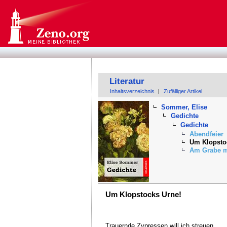
Literatur
Inhaltsverzeichnis
|
Zufälliger Artikel
Sommer, Elise
Gedichte
Gedichte
Abendfeier
Um Klopsto
Am Grabe m
Um Klopstocks Urne!
Trauernde Zypressen will ich streuen