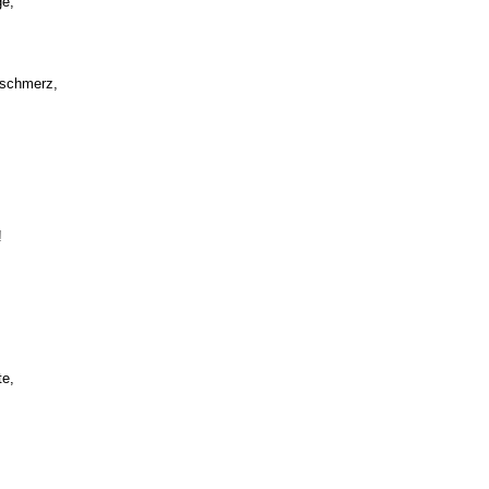
ge,
schmerz,
!
te,