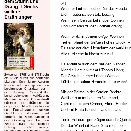
dem Sturm und
[20]
Drang II. Sechs
Wenn er laut im Hochgefühl der Freude
weitere
Dich, Teutonia, so stolz besang;
Erzählungen
Wenn sein Genius kühn über Sonnen
Und Kometen zu der Gottheit drang;
Wenn er da im Ahnen ew'ger Wonnen
Tief empfand der Sel'gen hohes Glück, –
Da sank vor dem Lichtglanz der Verkläru
Alles Irdische in Nacht zurück!
Da enthüllte sich dem heil'gen Sänger
Klar die Herrlichkeit auf Tabors Höhn;
Zwischen 1765 und 1785 geht
Der Geweihte jener höhern Wonnen
ein Ruck durch die deutsche
Fühlte hier schon Himmels-Lüfte wehn!
Literatur. Sehr junge Autoren
lehnen sich auf gegen den
belehrenden Charakter der -
Mit der Palme in der Stralen-Rechte,
die damalige Geisteskultur
beherrschenden - Aufklärung.
Wallt er nun im bessern Vaterland;
Mit Fantasie und Gemütskraft
stürmen und drängen sie
Geht mit seinem Cramer, Ebert, Herder
gegen die Moralvorstellungen
Und mit Plato traulich Hand in Hand;
des Feudalsystems, setzen
Gefühl vor Verstand und
fordern die Selbstständigkeit
Trinkt mit durst'gen Zügen aus der Quelle
des Originalgenies. Für den
zweiten Band hat Michael
Der der Wahrheit klarer Strom entfliesst,
Holzinger sechs weitere
bewegende Erzählungen des