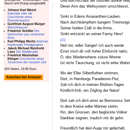
Und durchschaut der Gottheit dunkle We
Sturm und Drang ausgewählt.
Deren Arm das Weltsystem umschliesst;
Johann Karl Wezel
Kakerlak oder die
Sinkt in Edens Amaranthen-Lauben,
Geschichte eines
Rosenkreuzers
Nach durchkämpftem bangem Trennungs
Gottfried August Bürger
Münchhausen
Seiner holden Cidli in die Arme,
Friedrich Schiller
Der
Sinkt entzückt an seiner Fanny Herz!
Verbrecher aus verlorener
Ehre
[21]
Karl Philipp Moritz
Andreas
Hartknopfs Predigerjahre
Heil mir, edler Sänger! ich auch werde
Jakob Michael Reinhold
Einst mich dir voll hoher Ehrfurcht nahn;
Lenz
Der Waldbruder
Friedrich Maximilian
O, des Wiedersehens süsse Wonne
Klinger
Geschichte eines
Teutschen der neusten Zeit
Ist nicht Täuschung, ist nicht eitler Wahn
424 Seiten, 19.80 Euro
Wo der Elbe Silberfluthen strömen,
Ansehen bei Amazon
Dort, in Hamburgs Paradieses-Flur,
Sah ich dich in meinen Blüthen-Tagen
Kindlich-froh, ein Zögling der Natur!
Dort sah ich dich einst an Bernstorss Sei
In dem Kreise edler Männer stehn;
Ihn, den Grossen, den beglückte Völker
Dankbar segnen, traulich mit dir gehn.
Freundlich hat dein Auge mir gelächelt,