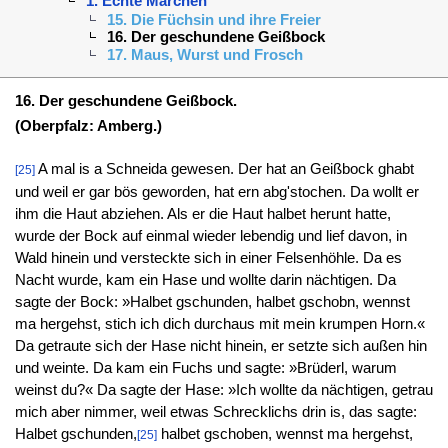
1. Echte Märchen
15. Die Füchsin und ihre Freier
16. Der geschundene Geißbock
17. Maus, Wurst und Frosch
16. Der geschundene Geißbock.
(Oberpfalz: Amberg.)
A mal is a Schneida gewesen. Der hat an Geißbock ghabt
[25]
und weil er gar bös geworden, hat ern abg'stochen. Da wollt er
ihm die Haut abziehen. Als er die Haut halbet herunt hatte,
wurde der Bock auf einmal wieder lebendig und lief davon, in
Wald hinein und versteckte sich in einer Felsenhöhle. Da es
Nacht wurde, kam ein Hase und wollte darin nächtigen. Da
sagte der Bock: »Halbet gschunden, halbet gschobn, wennst
ma hergehst, stich ich dich durchaus mit mein krumpen Horn.«
Da getraute sich der Hase nicht hinein, er setzte sich außen hin
und weinte. Da kam ein Fuchs und sagte: »Brüderl, warum
weinst du?« Da sagte der Hase: »Ich wollte da nächtigen, getrau
mich aber nimmer, weil etwas Schrecklichs drin is, das sagte:
Halbet gschunden,
halbet gschoben, wennst ma hergehst,
[25]