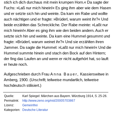
stich ich dich durchaus mit mein krumpen Horn.« Da sagte der
Fuchs: »Laß nur mich hinein!« Es ging ihm aber wie dem Hasen
und er setzte sich hin und weinte. Da kam ein Rabe und wollte
auch nächtigen und er fragte: »Brüderl, warum weint ihr?« Und
beide erzählten das Schreckliche. Der Rabe meinte: »Laßt nur
mich hinein!« Aber es ging ihm wie den beiden andern. Auch er
setzte sich hin und weinte. Da kam eine Hummel gesummt und
fragte: »Brüderl, warum weinet ihr?« Und sie erzählten ihren
Jammer. Da sagte die Hummel: »Laßt nur mich hinein!« Und die
Hummel summte hinein und stach den Bock auf den Hintern;
der fing das Laufen an und wenn er nicht aufgehört hat, so lauft
er heute noch.
Aufgeschrieben durch Frau
Anna Bauer,
Kassierswitwe in
Amberg, 1900. (Urschrift; teilweise mundartlich, teilweise
hochdeutsch stilisiert.)
Quelle:
Karl Spiegel: Märchen aus Bayern. Würzburg 1914, S. 25-26.
Permalink:
http://www.zeno.org/nid/20005703867
Lizenz:
Gemeinfrei
Kategorien:
Deutsche Literatur