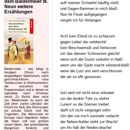
dem Biedermeier III.
auff meinen Schwefel häuffig stieß
Neun weitere
und Gegen-flammen in mich bließ:
Erzählungen
Nun ihr Feuer außgegangen
vergeh ich für Verlangen.
Ach! kein Elend ist zu schäzzen
gegen Liebe/ die verbleicht/
kein Beschwernüß und Verlezzen
ist/ das diesem Schmerzen gleicht/
wenn sich die Gunst verkehrt in Haß/
wenn uns der Spott macht sehnend-blaß/
Biedermeier - das klingt in
wenn die Lust uns wird verschlossen
heutigen Ohren nach
langweiligem Spießertum, nach
der wir so offt genossen.
geschmacklosen rosa
Teetässchen in Wohnzimmern,
die aussehen wie
Puppenstuben und in denen es
Iezt wird mir nicht einst erleubet
irgendwie nach »Omma«
riecht. Zu Recht. Aber nicht
um die dunkle Tühr zu stehn/
nur. Biedermeier ist auch die
Zeit einer zarten Literatur der
Lunen/ so die Sternen treibet
Flucht ins Idyll, des Rückzuges
darff ich nicht vergnüget sehn:
ins private Glück und der
Tugenden. Die Menschen im
Um den sie mich nunmehr verlacht
Europa nach Napoleon hatten
die Nase voll von großen
der Neben-buhler steht zur Wacht/
neuen Ideen, das aufstrebende
um ihn hält der Neides-drache/
Bürgertum forderte und