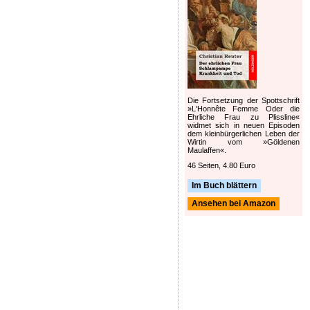
Die Fortsetzung der Spottschrift
»L'Honnête Femme Oder die
Ehrliche Frau zu Plissline«
widmet sich in neuen Episoden
dem kleinbürgerlichen Leben der
Wirtin vom »Göldenen
Maulaffen«.
46 Seiten, 4.80 Euro
Im Buch blättern
Ansehen bei Amazon