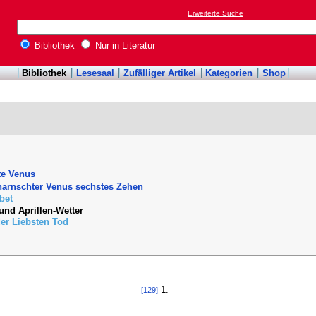
Erweiterte Suche
Bibliothek
Nur in Literatur
Bibliothek
Lesesaal
Zufälliger Artikel
Kategorien
Shop
te Venus
harnschter Venus sechstes Zehen
ebet
 und Aprillen-Wetter
der Liebsten Tod
1.
[129]