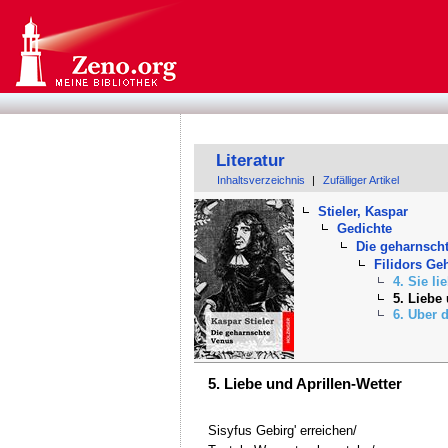
Literatur
Inhaltsverzeichnis
|
Zufälliger Artikel
Stieler, Kaspar
Gedichte
Die geharnsch
Filidors Ge
4. Sie li
5. Liebe
6. Uber 
5. Liebe und Aprillen-Wetter
Sisyfus Gebirg' erreichen/