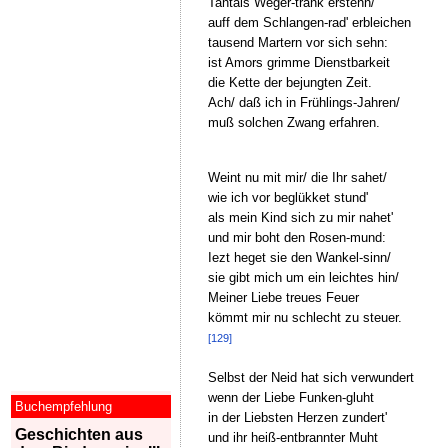
Tantals Weger-trank erstehn/
auff dem Schlangen-rad' erbleichen
tausend Martern vor sich sehn:
ist Amors grimme Dienstbarkeit
die Kette der bejungten Zeit.
Ach/ daß ich in Frühlings-Jahren/
muß solchen Zwang erfahren.
Weint nu mit mir/ die Ihr sahet/
wie ich vor beglükket stund'
als mein Kind sich zu mir nahet'
und mir boht den Rosen-mund:
Iezt heget sie den Wankel-sinn/
sie gibt mich um ein leichtes hin/
Meiner Liebe treues Feuer
kömmt mir nu schlecht zu steuer.
[129]
Selbst der Neid hat sich verwundert
wenn der Liebe Funken-gluht
Buchempfehlung
in der Liebsten Herzen zundert'
Geschichten aus
und ihr heiß-entbrannter Muht