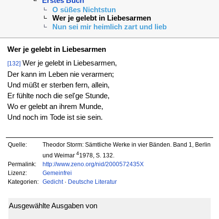
Erstes Buch
O süßes Nichtstun
Wer je gelebt in Liebesarmen
Nun sei mir heimlich zart und lieb
Wer je gelebt in Liebesarmen
Wer je gelebt in Liebesarmen,
[132]
Der kann im Leben nie verarmen;
Und müßt er sterben fern, allein,
Er fühlte noch die sel'ge Stunde,
Wo er gelebt an ihrem Munde,
Und noch im Tode ist sie sein.
Quelle:
Theodor Storm: Sämtliche Werke in vier Bänden. Band 1, Berlin
4
und Weimar
1978, S. 132.
Permalink:
http://www.zeno.org/nid/2000572435X
Lizenz:
Gemeinfrei
Kategorien:
Gedicht
·
Deutsche Literatur
Ausgewählte Ausgaben von