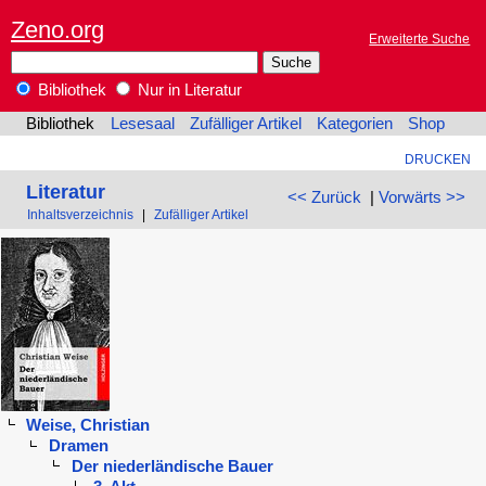
Zeno.org
Erweiterte Suche
Bibliothek
Nur in Literatur
Bibliothek
Lesesaal
Zufälliger Artikel
Kategorien
Shop
DRUCKEN
Literatur
<< Zurück
|
Vorwärts >>
Inhaltsverzeichnis
|
Zufälliger Artikel
Weise, Christian
Dramen
Der niederländische Bauer