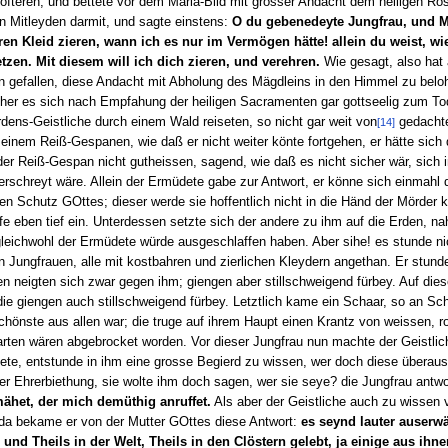
teren, und bettete vor dem Märia-Bild mit grosser Andacht dem heiligen Ros
in Mitleyden darmit, und sagte einstens:
O du gebenedeyte Jungfrau, und Mu
en Kleid zieren, wann ich es nur im Vermögen hätte! allein du weist, wi
en. Mit diesem will ich dich zieren, und verehren.
Wie gesagt, also hat 
uen gefallen, diese Andacht mit Abholung des Mägdleins in den Himmel zu be
elcher es sich nach Empfahung der heiligen Sacramenten gar gottseelig zum To
dens-Geistliche durch einem Wald reiseten, so nicht gar weit von
gedachte
[14]
einem Reiß-Gespanen, wie daß er nicht weiter könte fortgehen, er hätte sich 
 der Reiß-Gespan nicht gutheissen, sagend, wie daß es nicht sicher wär, sich 
schreyt wäre. Allein der Ermüdete gabe zur Antwort, er könne sich einmahl d
 den Schutz GOttes; dieser werde sie hoffentlich nicht in die Händ der Mörder
ffe eben tief ein. Unterdessen setzte sich der andere zu ihm auf die Erden, 
leichwohl der Ermüdete würde ausgeschlaffen haben. Aber sihe! es stunde ni
Jungfrauen, alle mit kostbahren und zierlichen Kleydern angethan. Er stu
uen neigten sich zwar gegen ihm; giengen aber stillschweigend fürbey. Auf di
die giengen auch stillschweigend fürbey. Letztlich kame ein Schaar, so an Schö
schönste aus allen war; die truge auf ihrem Haupt einen Krantz von weissen, r
rten wären abgebrocket worden. Vor dieser Jungfrau nun machte der Geistliche
lgete, entstunde in ihm eine grosse Begierd zu wissen, wer doch diese übera
ler Ehrerbiethung, sie wolte ihm doch sagen, wer sie seye? die Jungfrau antw
ähet, der mich demüthig anruffet.
Als aber der Geistliche auch zu wissen 
 da bekame er von der Mutter GOttes diese Antwort:
es seynd lauter auserw
 und Theils in der Welt, Theils in den Clöstern gelebt, ja einige aus ihn