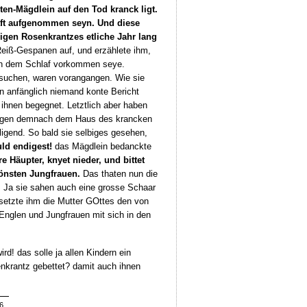
rten-Mägdlein auf den Tod kranck ligt.
haft aufgenommen seyn. Und diese
igen Rosenkrantzes etliche Jahr lang
Reiß-Gespanen auf, und erzählete ihm,
, in dem Schlaf vorkommen seye.
suchen, waren vorangangen. Wie sie
en anfänglich niemand konte Bericht
ihnen begegnet. Letztlich aber haben
iengen demnach dem Haus des krancken
ligend. So bald sie selbiges gesehen,
ld endigest!
das Mägdlein bedanckte
 Häupter, knyet nieder, und bittet
önsten Jungfrauen.
Das thaten nun die
. Ja sie sahen auch eine grosse Schaar
setzte ihm die Mutter GOttes den von
nglen und Jungfrauen mit sich in den
d! das solle ja allen Kindern ein
enkrantz gebettet? damit auch ihnen
6.