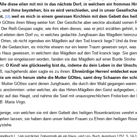
 Alle diese eilen mit mir in das nächste Dorf, in welchem ein frommes Hi
n, und ihme beystehen, bis es wird verschieden, und in unser Gesellsc
t,
weil es mich in einem gewissen Kirchlein mit dem Gebett des heil
[15]
 GOttes ihren Weeg weiter fort. Der Geistliche aber weckte alsobald seinen 
. Der Reiß-Gespan sagte, wie ihm eben dieses, was er jetzt erzählen gehört
d eileten dem Dorf zu, in welches gedachte Jungfrauen das Mägdlein heimzu
r Orten, ob nicht irgendwo ein Mägdlein auf den Tod kranck liege? Und da ihn
f die Gedancken, es möchte etwann nur ein leerer Traum gewesen seyn, was 
das Haus gewiesen, in welchem das Mägdlein auf den Tod kranck lage. Sie g
dem sie eingelassen worden, fanden sie das Mägdlein auf einer Burde Strohe 
ten:
O Kind! wie glückseelig bist du, indeme du dein Leben in der Unschu
uß; nachgehends aber sagte es zu ihnen:
Ehrwürdige Herren! entdecket euere
wie um mich herum stehe die Mutter GOttes, samt drey Schaaren der sch
 die Mutter GOttes samt denen Jungfrauen, die durch den Wald gegangen waren
c anstimmten: unter welcher, als das Hirten-Mägdlein den Geist aufgegeben, 
z auf das Haupt, und nahme die Seel mit unaussprechlichem Frolocken der E
B. Maria Virgo.
jenige, von welchen sie mit dem Gebett des heiligen Rosenkrantzes verehrt wir
gehen lassen, sie haben dann unser lieben Frauen zu Ehren den heiligen Ros
ystehe.
lbuch [...] ein nutzlicher Zeitvertreib als ein Haus- und Les- Buch. Augsburg 1757, S. 14-1