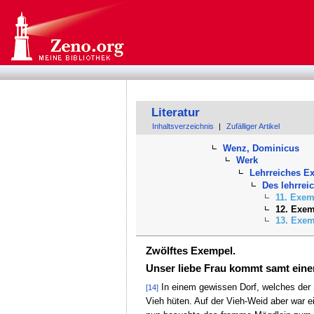
Literatur
Inhaltsverzeichnis
|
Zufälliger Artikel
Wenz, Dominicus
Werk
Lehrreiches E
Des lehrre
11. Exem
12. Exe
13. Exe
Zwölftes Exempel.
Unser liebe Frau kommt samt eine
In einem gewissen Dorf, welches der S
[14]
Vieh hüten. Auf der Vieh-Weid aber war e