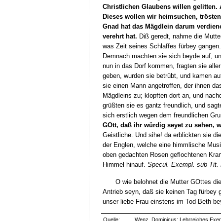
Christlichen Glaubens willen gelitten.
Dieses wollen wir heimsuchen, tröste
Gnad hat das Mägdlein darum verdiene
verehrt hat.
Diß geredt, nahme die Mutter
was Zeit seines Schlaffes fürbey gangen
Demnach machten sie sich beyde auf, un
nun in das Dorf kommen, fragten sie alle
geben, wurden sie betrübt, und kamen au
sie einen Mann angetroffen, der ihnen 
Mägdleins zu; klopften dort an, und nach
grüßten sie es gantz freundlich, und sag
sich erstlich wegen dem freundlichen Gr
GOtt, daß ihr würdig seyet zu sehen, 
Geistliche. Und sihe! da erblickten sie
der Englen, welche eine himmlische Musi
oben gedachten Rosen geflochtenen Krant
Himmel hinauf.
Specul. Exempl. sub Tit. 
O wie belohnet die Mutter GOttes die
Antrieb seyn, daß sie keinen Tag fürbey 
unser liebe Frau einstens im Tod-Beth be
Quelle:
Wenz, Dominicus: Lehrreiches Exempe