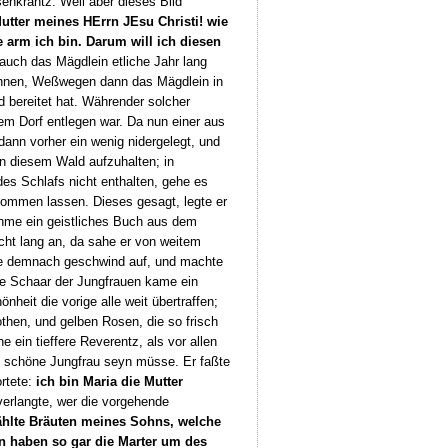
enkrantz. Weil aber dieses Bild
tter meines HErrn JEsu Christi! wie
e arm ich bin. Darum will ich diesen
auch das Mägdlein etliche Jahr lang
lohnen, Weßwegen dann das Mägdlein in
d bereitet hat. Währender solcher
m Dorf entlegen war. Da nun einer aus
dann vorher ein wenig nidergelegt, und
in diesem Wald aufzuhalten; in
es Schlafs nicht enthalten, gehe es
 kommen lassen. Dieses gesagt, legte er
nahme ein geistliches Buch aus dem
cht lang an, da sahe er von weitem
nde demnach geschwind auf, und machte
ese Schaar der Jungfrauen kame ein
nheit die vorige alle weit übertraffen;
othen, und gelben Rosen, die so frisch
 ein tieffere Reverentz, als vor allen
us schöne Jungfrau seyn müsse. Er faßte
ortete:
ich bin Maria die Mutter
verlangte, wer die vorgehende
ählte Bräuten meines Sohns, welche
en haben so gar die Marter
um des