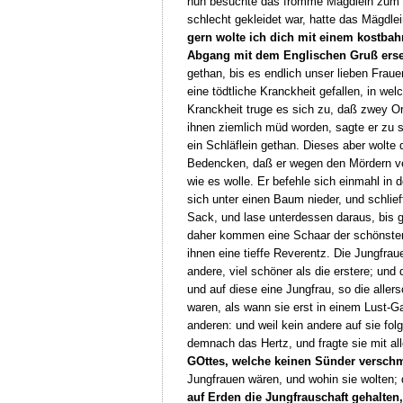
nun besuchte das fromme Mägdlein zum öf
schlecht gekleidet war, hatte das Mägdle
gern wolte ich dich mit einem kostbahr
Abgang mit dem Englischen Gruß ersetz
gethan, bis es endlich unser lieben Fra
eine tödtliche Kranckheit gefallen, in w
Kranckheit truge es sich zu, daß zwey Or
ihnen ziemlich müd worden, sagte er zu s
ein Schläflein gethan. Dieses aber wolte
Bedencken, daß er wegen den Mördern ver
wie es wolle. Er befehle sich einmahl in
sich unter einen Baum nieder, und schlie
Sack, und lase unterdessen daraus, bis g
daher kommen eine Schaar der schönsten 
ihnen eine tieffe Reverentz. Die Jungfra
andere, viel schöner als die erstere; und 
und auf diese eine Jungfrau, so die aller
waren, als wann sie erst in einem Lust-Ga
anderen: und weil kein andere auf sie fo
demnach das Hertz, und fragte sie mit al
GOttes, welche keinen Sünder verschm
Jungfrauen wären, und wohin sie wolten;
auf Erden die Jungfrauschaft gehalten,