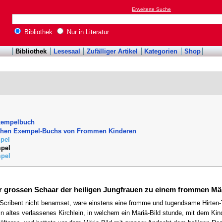
Erweiterte Suche
Bibliothek
Nur in Literatur
Bibliothek
Lesesaal
Zufälliger Artikel
Kategorien
Shop
xempelbuch
ichen Exempel-Buchs von Frommen Kinderen
pel
mpel
mpel
r grossen Schaar der heiligen Jungfrauen zu einem frommen Mä
cribent nicht benamset, ware einstens eine fromme und tugendsame Hirten-To
in altes verlassenes Kirchlein, in welchem ein Mariä-Bild stunde, mit dem Kin