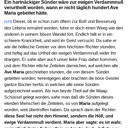
Ein hartnäckiger Sünder wäre zur ewigen Verdammnuß
verurtheilt worden, wann er nicht täglich hundert Ave
Maria gebettet hätte.
Dieser, ob er schon zum öftern zur Buß und Besserung
[426]
des Lebens ermahnt worden, fuhre er doch einen Weeg wie den
anderen in seinem bösen Wandel fort. Endlich fallt er in ein
schwere Kranckheit, und wird im Geist verzuckt. Da sahe er
wie die höllische Geister vor dem höchsten Richter stunden,
und heftig auf das Urtheil der ewigen Verdammnuß wider ihn
drangen. Er sahe aber auch unser liebe Frau daher kommen,
und dem Richter etliche Zettelein darreichen, auf welchen alle
Ave Maria
geschrieben stunden, die von diesem Sünder
gebetten worden; herentgegen aber brachten die böse Geister
gantze Bücher herfür, in welchen alle seine Sünden
aufgezeichnet waren. Als nun beyde Theil auf die Waag-
Schüssel gelegt worden, sahe man daß die Sünden dieses
elenden Menschen die Zettelein, so von
Maria
aufgelegt
worden, weit übertroffen haben. Da sprach dann der Richter:
diese Seel hat nicht den Himmel, sondern die Höll, und
ewige Verdammnuß verdient. Maria aber sagte: es ist wahr,