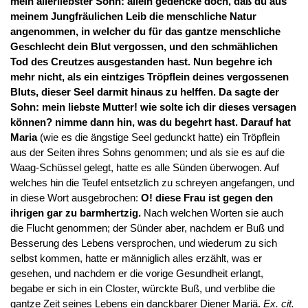
mein allerliebster Sohn:
allein gedencke doch, daß du aus
meinem Jungfräulichen Leib die menschliche Natur
angenommen, in welcher du für das gantze menschliche
Geschlecht dein Blut vergossen, und den schmählichen
Tod des Creutzes ausgestanden hast. Nun begehre ich
mehr nicht, als ein eintziges Tröpflein deines vergossenen
Bluts, dieser Seel darmit hinaus zu helffen. Da sagte der
Sohn: mein liebste Mutter! wie solte ich dir dieses versagen
können? nimme dann hin, was du begehrt hast. Darauf hat
Maria
(wie es die ängstige Seel gedunckt hatte) ein Tröpflein
aus der Seiten ihres Sohns genommen; und als sie es auf die
Waag-Schüssel gelegt, hatte es alle Sünden überwogen. Auf
welches hin die Teufel entsetzlich zu schreyen angefangen, und
in diese Wort ausgebrochen:
O! diese Frau ist gegen den
ihrigen gar zu barmhertzig.
Nach welchen Worten sie auch
die Flucht genommen; der Sünder aber, nachdem er Buß und
Besserung des Lebens versprochen, und wiederum zu sich
selbst kommen, hatte er männiglich alles erzählt, was er
gesehen, und nachdem er die vorige Gesundheit erlangt,
begabe er sich in ein Closter, würckte Buß, und verblibe die
gantze Zeit seines Lebens ein danckbarer Diener Mariä.
Ex. cit.