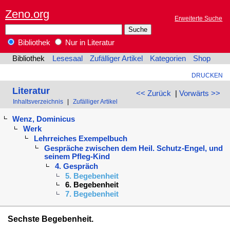
Zeno.org
Erweiterte Suche
Bibliothek
Nur in Literatur
Bibliothek
Lesesaal
Zufälliger Artikel
Kategorien
Shop
DRUCKEN
Literatur
<< Zurück
|
Vorwärts >>
Inhaltsverzeichnis
|
Zufälliger Artikel
Wenz, Dominicus
Werk
Lehrreiches Exempelbuch
Gespräche zwischen dem Heil. Schutz-Engel, und
seinem Pfleg-Kind
4. Gespräch
5. Begebenheit
6. Begebenheit
7. Begebenheit
Sechste Begebenheit.