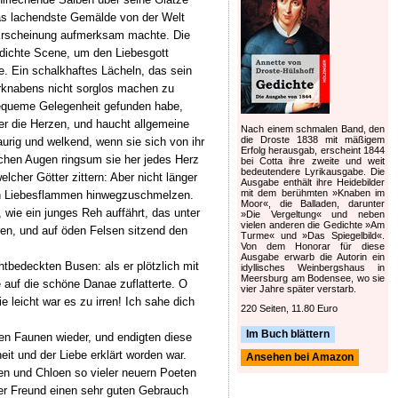
das lachendste Gemälde von der Welt
n Erscheinung aufmerksam machte. Die
ldichte Scene, um den Liebesgott
. Ein schalkhaftes Lächeln, das sein
erknabens nicht sorglos machen zu
 bequeme Gelegenheit gefunden habe,
er die Herzen, und haucht allgemeine
Nach einem schmalen Band, den
die Droste 1838 mit mäßigem
raurig und welkend, wenn sie sich von ihr
Erfolg herausgab, erscheint 1844
eichen Augen ringsum sie her jedes Herz
bei Cotta ihre zweite und weit
bedeutendere Lyrikausgabe. Die
lcher Götter zittern: Aber nicht länger
Ausgabe enthält ihre Heidebilder
mit dem berühmten »Knaben im
e in Liebesflammen hinwegzuschmelzen.
Moor«, die Balladen, darunter
 wie ein junges Reh auffährt, das unter
»Die Vergeltung« und neben
vielen anderen die Gedichte »Am
ren, und auf öden Felsen sitzend den
Turme« und »Das Spiegelbild«.
Von dem Honorar für diese
Ausgabe erwarb die Autorin ein
htbedeckten Busen: als er plötzlich mit
idyllisches Weinbergshaus in
Meersburg am Bodensee, wo sie
 auf die schöne Danae zuflatterte. O
vier Jahre später verstarb.
e leicht war es zu irren! Ich sahe dich
220 Seiten, 11.80 Euro
Im Buch blättern
nen Faunen wieder, und endigten diese
it und der Liebe erklärt worden war.
Ansehen bei Amazon
en und Chloen so vieler neuern Poeten
ger Freund einen sehr guten Gebrauch