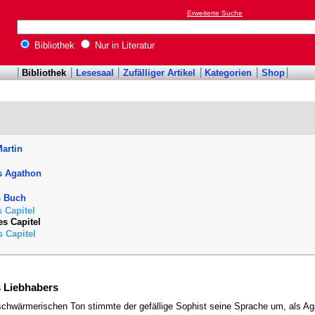
Erweiterte Suche
Bibliothek
Nur in Literatur
Bibliothek
Lesesaal
Zufälliger Artikel
Kategorien
Shop
artin
s Agathon
s Buch
s Capitel
es Capitel
s Capitel
s Liebhabers
chwärmerischen Ton stimmte der gefällige Sophist seine Sprache um, als Aga