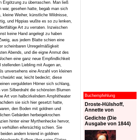
en Ergötzung zu überraschen. Man ließ
n war, gesehen hatte, begab man sich
leine Weiher, künstliche Wildnisse,
tig, und Hippias wußte es so zu lenken,
tfältige Art zu verraten. Inzwischen
Kunst keine Hand angelegt zu haben
weig, aus jedem Blatte schien eine
er scheinbaren Unregelmäßigkeit
rsten Abends, und die eigne Anmut des
Wochen eine ganz neue Empfindlichkeit
stellenden Liebling mit Augen an,
als unversehens eine Anzahl von kleinen
chwürkt war, leicht bedeckt; diese
einen verguldeten Hörner sich schlang,
n von Silberdraht die schönsten Blumen
Buchempfehlung
ne Art von halbcirkelndem Amphitheater
chdem sie sich hier gesetzt hatte,
Droste-Hülshoff,
 waren, den Boden mit goldnen und
Annette von
erlichen Gebärden herbeigekrochen
Gedichte (Die
zien hinter einer Myrthenhecke hervor,
Ausgabe von 1844)
verhüllen eifersüchtig schien. Sie
 beiden andern kniend in goldnen
hlriechende Salben über seine Glatze