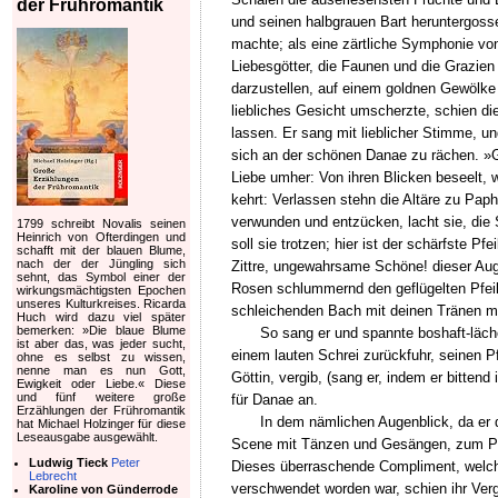
der Frühromantik
und seinen halbgrauen Bart heruntergoss
machte; als eine zärtliche Symphonie vo
Liebesgötter, die Faunen und die Grazie
darzustellen, auf einem goldnen Gewölke
liebliches Gesicht umscherzte, schien d
lassen. Er sang mit lieblicher Stimme, u
sich an der schönen Danae zu rächen. »Gl
Liebe umher: Von ihren Blicken beseelt, we
kehrt: Verlassen stehn die Altäre zu Pap
verwunden und entzücken, lacht sie, die S
1799 schreibt Novalis seinen
Heinrich von Ofterdingen und
soll sie trotzen; hier ist der schärfste
schafft mit der blauen Blume,
nach der der Jüngling sich
Zittre, ungewahrsame Schöne! dieser Auge
sehnt, das Symbol einer der
Rosen schlummernd den geflügelten Pfeil 
wirkungsmächtigsten Epochen
unseres Kulturkreises. Ricarda
schleichenden Bach mit deinen Tränen m
Huch wird dazu viel später
bemerken: »Die blaue Blume
So sang er und spannte boshaft-läche
ist aber das, was jeder sucht,
einem lauten Schrei zurückfuhr, seinen P
ohne es selbst zu wissen,
nenne man es nun Gott,
Göttin, vergib, (sang er, indem er bittend
Ewigkeit oder Liebe.« Diese
und fünf weitere große
für Danae an.
Erzählungen der Frühromantik
In dem nämlichen Augenblick, da er d
hat Michael Holzinger für diese
Leseausgabe ausgewählt.
Scene mit Tänzen und Gesängen, zum Preis
Ludwig Tieck
Peter
Dieses überraschende Compliment, welche
Lebrecht
verschwendet worden war, schien ihr Ver
Karoline von Günderrode