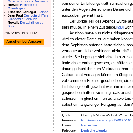
Geschichte eines Braminen
von seiner Einbildungskraft zu machen gel
Novalis
Heinrich von
Ofterdingen
unter den Augen der schönen Danae dich 
Friedrich Schlegel
Lucinde
auszuüben gelernt hast.
Jean Paul
Des Luftschiffers
Giannozzo Seebuch
Der übrige Teil des Abends wurde au
Novalis
Die Lehrlinge zu
Sais
sein mußte, in einem Zustande,
worin
[533]
Agathon hatte nun nichts dringender
396 Seiten, 19.80 Euro
wird es dieser Dame zu gut halten können,
Ansehen bei Amazon
dem Sophisten anfangs hatte ziehen lass
vertrauteste Liebe verhindert nicht, daß 
würde. Sie begnügte sich also ihm zu sag
finde als er vorher gewesen, es hätte sie
daran gedacht ihn zum Vertrauten ihrer 
Callias nicht versagen könne, im übrigen
vollkommnern Freiheit geschrieben, die er
Einbildungskraft gewohnt war, ihn immer w
gesprochen hatten, so mutig, daß er sich
scherzen, in gleichem Ton zu antworten; 
selbst ein langwieriger Fortgang auf den 
Quelle:
Christoph Martin Wieland: Werke. B
Permalink:
http://www.zeno.org/nid/200059104
Lizenz:
Gemeinfrei
Kategorien:
Deutsche Literatur