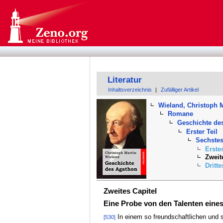
Literatur
Inhaltsverzeichnis
|
Zufälliger Artikel
Wieland, Christoph M
Romane
Geschichte de
Erster Teil
Sechste
Erste
Zweit
Dritte
Zweites Capitel
Eine Probe von den Talenten eine
In einem so freundschaftlichen und s
[530]