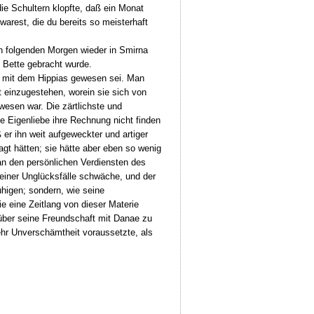
die Schultern klopfte, daß ein Monat
rest, die du bereits so meisterhaft
n folgenden Morgen wieder in Smirna
 Bette gebracht wurde.
g mit dem Hippias gewesen sei. Man
ot einzugestehen, worein sie sich von
esen war. Die zärtlichste und
ie Eigenliebe ihre Rechnung nicht finden
er ihn weit aufgeweckter und artiger
agt hätten; sie hätte aber eben so wenig
an den persönlichen Verdiensten des
seiner Unglücksfälle schwäche, und der
uhigen; sondern, wie seine
ie eine Zeitlang von dieser Materie
 über seine Freundschaft mit Danae zu
ehr Unverschämtheit voraussetzte, als