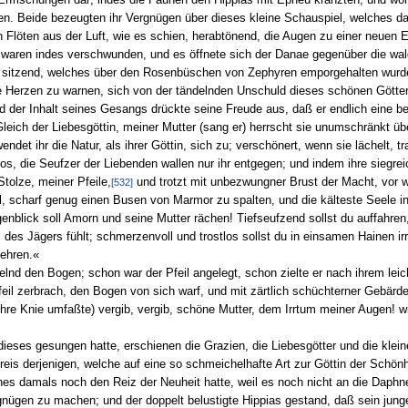
en. Beide bezeugten ihr Vergnügen über dieses kleine Schauspiel, welches 
n Flöten aus der Luft, wie es schien, herabtönend, die Augen zu einer neue
n waren indes verschwunden, und es öffnete sich der Danae gegenüber die wa
 sitzend, welches über den Rosenbüschen von Zephyren emporgehalten wurde
ie Herzen zu warnen, sich von der tändelnden Unschuld dieses schönen Gött
nd der Inhalt seines Gesangs drückte seine Freude aus, daß er endlich eine
eich der Liebesgöttin, meiner Mutter (sang er) herrscht sie unumschränkt üb
ndet ihr die Natur, als ihrer Göttin, sich zu; verschönert, wenn sie lächelt, t
hos, die Seufzer der Liebenden wallen nur ihr entgegen; und indem ihre siegr
tolze, meiner Pfeile,
und trotzt mit unbezwungner Brust der Macht, vor we
[532]
 Pfeil, scharf genug einen Busen von Marmor zu spalten, und die kälteste Seel
nblick soll Amorn und seine Mutter rächen! Tiefseufzend sollst du auffahren,
des Jägers fühlt; schmerzenvoll und trostlos sollst du in einsamen Hainen ir
ehren.«
lnd den Bogen; schon war der Pfeil angelegt, schon zielte er nach ihrem leic
feil zerbrach, den Bogen von sich warf, und mit zärtlich schüchterner Gebärde
 ihre Knie umfaßte) vergib, vergib, schöne Mutter, dem Irrtum meiner Augen! wi
ieses gesungen hatte, erschienen die Grazien, die Liebesgötter und die klei
 derjenigen, welche auf eine so schmeichelhafte Art zur Göttin der Schönhe
s damals noch den Reiz der Neuheit hatte, weil es noch nicht an die Daphn
gnügen zu machen; und der doppelt belustigte Hippias gestand, daß sein jun