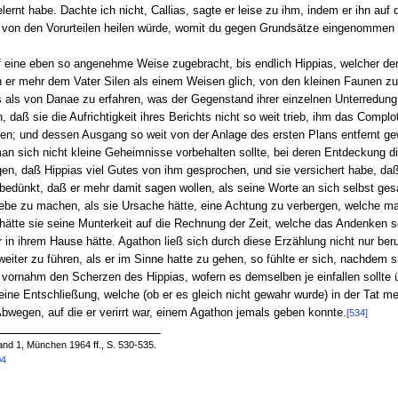
ernt habe. Dachte ich nicht, Callias, sagte er leise zu ihm, indem er ihn auf 
von den Vorurteilen heilen würde, womit du gegen Grundsätze eingenommen wa
f eine eben so angenehme Weise zugebracht, bis endlich Hippias, welcher de
 er mehr dem Vater Silen als einem Weisen glich, von den kleinen Faunen zu
s als von Danae zu erfahren, was der Gegenstand ihrer einzelnen Unterredun
 daß sie die Aufrichtigkeit ihres Berichts nicht so weit trieb, ihm das Compl
en; und dessen Ausgang so weit von der Anlage des ersten Plans entfernt gew
man sich nicht kleine Geheimnisse vorbehalten sollte, bei deren Entdeckung d
en, daß Hippias viel Gutes von ihm gesprochen, und sie versichert habe, daß 
 bedünkt, daß er mehr damit sagen wollen, als seine Worte an sich selbst ges
Liebe zu machen, als sie Ursache hätte, eine Achtung zu verbergen, welche m
 hätte sie seine Munterkeit auf die Rechnung der Zeit, welche das Andenken 
 in ihrem Hause hätte. Agathon ließ sich durch diese Erzählung nicht nur ber
eiter zu führen, als er im Sinne hatte zu gehen, so fühlte er sich, nachdem s
 vornahm den Scherzen des Hippias, wofern es demselben je einfallen sollte
eine Entschließung, welche (ob er es gleich nicht gewahr wurde) in der Tat m
Abwegen, auf die er verirrt war, einem Agathon jemals geben konnte.
[534]
and 1, München 1964 ff., S. 530-535.
04