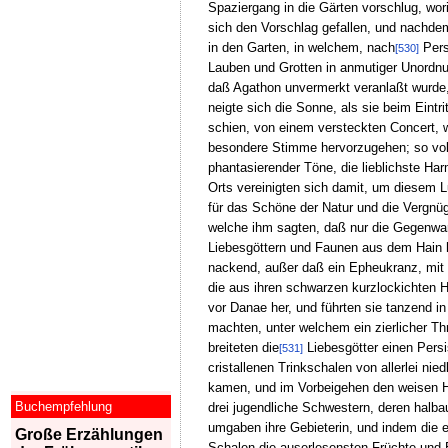
Spaziergang in die Gärten vorschlug, wor
sich den Vorschlag gefallen, und nachde
in den Garten, in welchem, nach
Pers
[530]
Lauben und Grotten in anmutiger Unordnun
daß Agathon unvermerkt veranlaßt wurde,
neigte sich die Sonne, als sie beim Eint
schien, von einem versteckten Concert, 
besondere Stimme hervorzugehen; so voll
phantasierender Töne, die lieblichste H
Orts vereinigten sich damit, um diesem 
für das Schöne der Natur und die Vergnü
welche ihm sagten, daß nur die Gegenwar
Liebesgöttern und Faunen aus dem Hain he
nackend, außer daß ein Epheukranz, mit g
die aus ihren schwarzen kurzlockichten H
vor Danae her, und führten sie tanzend 
machten, unter welchem ein zierlicher T
breiteten die
Liebesgötter einen Persi
[531]
cristallenen Trinkschalen von allerlei n
kamen, und im Vorbeigehen den weisen Hip
Buchempfehlung
drei jugendliche Schwestern, deren halba
umgaben ihre Gebieterin, und indem die e
Große Erzählungen
Schalen die auserlesensten Früchte und 