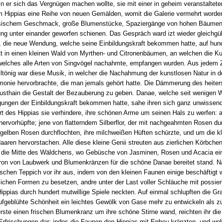
in er sich das Vergnügen machen wollte, sie mit einer in geheim veranstaltet
m Hippias eine Reihe von neuen Gemälden, womit die Galerie vermehrt worde
ischem Geschmack, große Blumenstücke, Spaziergänge von hohen Bäumen, k
g unter einander geworfen schienen. Das Gespräch ward izt wieder gleichgül
 die neue Wendung, welche seine Einbildungskraft bekommen hatte, auf hunder
ritt in einen kleinen Wald von Myrthen- und Citronenbäumen, an welchen die 
welches alle Arten von Singvögel nachahmte, empfangen wurden. Aus jedem Z
tönig war diese Musik, in welcher die Nachahmung der kunstlosen Natur in d
armonie hervorbrachte, die man jemals gehört hatte. Die Dämmerung des heite
Lusthain die Gestalt der Bezauberung zu geben. Danae, welche seit wenigen 
gungen der Einbildungskraft bekommen hatte, sahe ihren sich ganz unwissend 
t des Hippias sie verhindere, ihre schönen Arme um seinen Hals zu werfen: 
rvorhüpfte; jene von flatterndem Silberflor, der mit nachgeahmten Rosen dur
elben Rosen durchflochten, ihre milchweißen Hüften schürzte, und um die kl
aaren hervorstachen. Alle diese kleine Genii streuten aus zierlichen Körbche
in die Mitte des Wäldchens, wo Gebüsche von Jasminen, Rosen und Acacia ei
hron von Laubwerk und Blumenkränzen für die schöne Danae bereitet stand. Na
schen Teppich vor ihr aus, indem von den kleinen Faunen einige beschäftigt
iedlichen Formen zu besetzen, andre unter der Last voller Schläuche mit possi
pias durch hundert mutwillige Spiele neckten. Auf einmal schlupften die Gra
ufgeblühte Schönheit ein leichtes Gewölk von Gase mehr zu entwickeln als zu 
rste einen frischen Blumenkranz um ihre schöne Stirne wand, reichten ihr die
Erfrischungen dar; indes die Faunen den Hippias mit Epheu kränzten, und wo