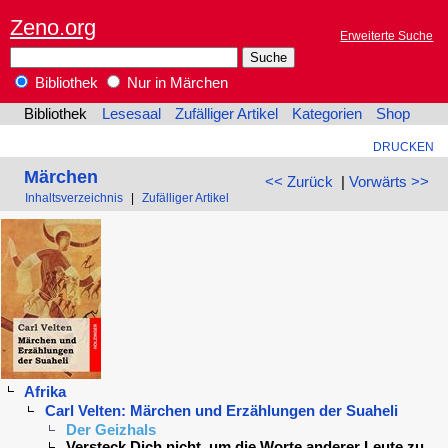
Zeno.org
Erweiterte Suche
Bibliothek
Nur in Märchen
Bibliothek
Lesesaal
Zufälliger Artikel
Kategorien
Shop
DRUCKEN
Märchen
<< Zurück
|
Vorwärts >>
Inhaltsverzeichnis
|
Zufälliger Artikel
Afrika
Carl Velten: Märchen und Erzählungen der Suaheli
Der Geizhals
Versteck Dich nicht, um die Worte anderer Leute zu