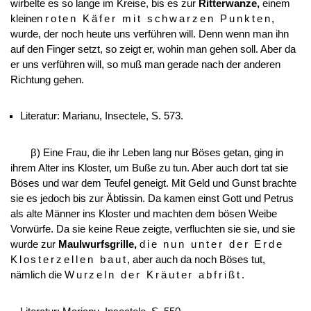
wirbelte es so lange im Kreise, bis es zur
Ritterwanze,
einem
kleinen
roten Käfer mit schwarzen Punkten
,
wurde, der noch heute uns verführen will. Denn wenn man ihn
auf den Finger setzt, so zeigt er, wohin man gehen soll. Aber da
er uns verführen will, so muß man gerade nach der anderen
Richtung gehen.
Literatur: Marianu, Insectele, S. 573.
β) Eine Frau, die ihr Leben lang nur Böses getan, ging in
ihrem Alter ins Kloster, um Buße zu tun. Aber auch dort tat sie
Böses und war dem Teufel geneigt. Mit Geld und Gunst brachte
sie es jedoch bis zur Äbtissin. Da kamen einst Gott und Petrus
als alte Männer ins Kloster und machten dem bösen Weibe
Vorwürfe. Da sie keine
Reue zeigte, verfluchten sie sie, und sie
wurde zur
Maulwurfsgrille,
die nun unter der Erde
Klosterzellen baut
, aber auch da noch Böses tut,
nämlich die
Wurzeln der Kräuter abfrißt
.