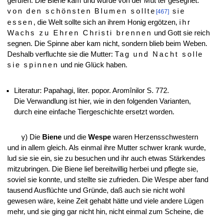
gerufen. Die Biene kam und wurde von der Mut
ter gesegnet:
von den schönsten Blumen sollte
sie
[467]
essen
, die Welt sollte sich an ihrem Honig ergötzen,
ihr
Wachs zu Ehren Christi brennen
und Gott sie reich
segnen. Die Spinne aber kam nicht, sondern blieb beim Weben.
Deshalb verfluchte sie die Mutter:
Tag und Nacht solle
sie spinnen
und nie Glück haben.
Literatur: Papahagi, liter. popor. Aromînilor S. 772.
Die Verwandlung ist hier, wie in den folgenden Varianten,
durch eine einfache Tiergeschichte ersetzt worden.
γ) Die
Biene
und die
Wespe
waren Herzensschwestern
und in allem gleich. Als einmal ihre Mutter schwer krank wurde,
lud sie sie ein, sie zu besuchen und ihr auch etwas Stärkendes
mitzubringen. Die Biene lief bereitwillig herbei und pflegte sie,
soviel sie konnte, und stellte sie zufrieden. Die Wespe aber fand
tausend Ausflüchte und Gründe, daß auch sie nicht wohl
gewesen wäre, keine Zeit gehabt hätte und viele andere Lügen
mehr, und sie ging gar nicht hin, nicht einmal zum Scheine, die