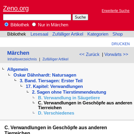
Zeno.org
Erweiterte Suche
Bibliothek
Nur in Märchen
Bibliothek
Lesesaal
Zufälliger Artikel
Kategorien
Shop
DRUCKEN
Märchen
<< Zurück
|
Vorwärts >>
Inhaltsverzeichnis
|
Zufälliger Artikel
Allgemein
Oskar Dähnhardt: Natursagen
3. Band. Tiersagen: Erster Teil
17. Kapitel: Verwandlungen
2. Sagen ohne Tierstimmendeutung
B. Verwandlung in Säugetiere
C. Verwandlungen in Geschöpfe aus anderen
Tierreichen
D. Verschiedenes
C. Verwandlungen in Geschöpfe aus anderen
Tierreichen.