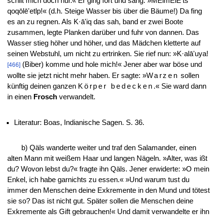
schilt mich doch nur.« Er ging fort und sang: »MElmElE'ts
qoqōlē'etlp!« (d.h. Steige Wasser bis über die Bäume!) Da fing
es an zu regnen. Als K·ā'iq das sah, band er zwei Boote
zusammen, legte Planken darüber und fuhr von dannen. Das
Wasser stieg höher und höher, und das Mädchen kletterte auf
seinen Webstuhl, um nicht zu ertrinken. Sie rief nun: »K·alā'uya!
(Biber) komme und hole mich!« Jener aber war böse und
[466]
wollte sie jetzt nicht mehr haben. Er sagte: »
Warzen
sollen
künftig deinen ganzen
Körper bedecken
.« Sie ward dann
in einen
Frosch
verwandelt.
Literatur: Boas, Indianische Sagen. S. 36.
b) Qäls wanderte weiter und traf den Salamander, einen
alten Mann mit weißem Haar und langen Nägeln. »Alter, was ißt
du? Wovon lebst du?« fragte ihn Qäls. Jener erwiderte: »O mein
Enkel, ich habe garnichts zu essen.« »Und warum tust du
immer den Menschen deine Exkremente in den Mund und tötest
sie so? Das ist nicht gut. Später sollen die Menschen deine
Exkremente als Gift gebrauchen!« Und damit verwandelte er ihn