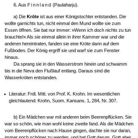
6. Aus
Finnland
(Paulaharju).
a) Die
Kröte
ist aus einer Königstochter entstanden. Die
wollte garnichts tun, nicht einmal den Mund wollte sie zum
Essen öffnen. Sie bat nur immer: »Wenn ich
doch nichts zu tun
brauchte!« Als sie einmal allein in ihrer Kammer war und die
anderen hereintraten, fanden sie eine Kröte darin auf dem
Fußboden. Der König ergriff sie und warf sie zum Fenster
hinaus.
Da sprang sie in den Wasserstrom hinein und schwamm
bis in die Neva den Flußlauf entlang. Daraus sind die
Wasserkröten entstanden.
Literatur: Frdl. Mitt. von Prof. K. Krohn. Im wesentlichen
gleichlautend: Krohn, Suom. Kansans. 1, 284, Nr. 307.
b) Ein Mädchen war mit anderen beim Beerenpflücken. Sie
war so schön, wie man wohl keine zweite fand. Als die Mädchen
vom Beerenpflücken nach Hause gingen, dachte sie nur daran,
immer noch schöner zu werden, und bat Gott darum. Gott aber