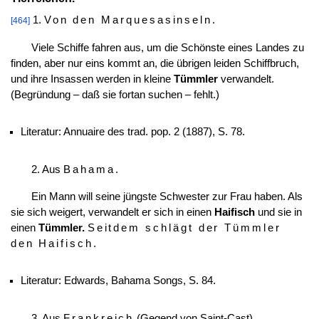
1.
Von den Marquesasinseln
.
[464]
Viele Schiffe fahren aus, um die Schönste eines Landes zu
finden, aber nur eins kommt an, die übrigen leiden Schiffbruch,
und ihre Insassen werden in kleine
Tümmler
verwandelt.
(Begründung – daß sie fortan suchen – fehlt.)
Literatur: Annuaire des trad. pop. 2 (1887), S. 78.
2. Aus
Bahama
.
Ein Mann will seine jüngste Schwester zur Frau haben. Als
sie sich weigert, verwandelt er sich in einen
Haifisch
und sie in
einen
Tümmler.
Seitdem schlägt der Tümmler
den Haifisch
.
Literatur: Edwards, Bahama Songs, S. 84.
3. Aus
Frankreich
(Gegend von Saint-Cast).