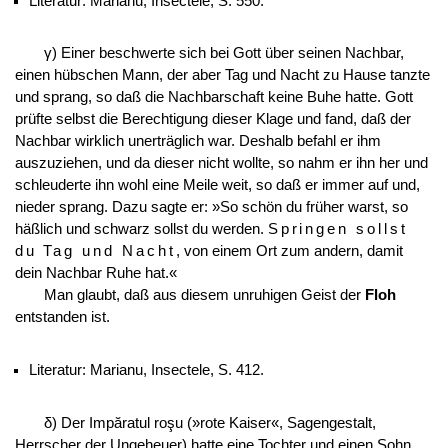
Literatur: Marianu, Insectele, S. 550.
γ) Einer beschwerte sich bei Gott über seinen Nachbar,
einen hübschen Mann, der aber Tag und Nacht zu Hause tanzte
und sprang, so daß die Nachbarschaft keine Buhe hatte. Gott
prüfte selbst die Berechtigung dieser Klage und fand, daß der
Nachbar wirklich unerträglich war. Deshalb befahl er ihm
auszuziehen, und da dieser nicht wollte, so nahm er ihn her und
schleuderte ihn wohl eine Meile weit, so daß er immer auf und,
nieder sprang. Dazu sagte er: »So schön du früher warst, so
häßlich und schwarz sollst du werden.
Springen sollst
du Tag und Nacht
, von einem Ort zum andern, damit
dein Nachbar Ruhe hat.«
Man glaubt, daß aus diesem unruhigen Geist der
Floh
entstanden ist.
Literatur: Marianu, Insectele, S. 412.
δ) Der Impăratul roşu (»rote Kaiser«, Sagengestalt,
Herrscher der Ungeheuer) hatte eine Tochter und einen Sohn,