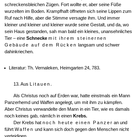
schreckensbleichen Zügen. Fort wollte er, aber seine Füße
wurzelten im Boden. Krampfhaft öffneten sich seine Lippen zum
Ruf nach Hilfe, aber die Stimme versagte ihm. Und immer
kleiner und kleiner und kleiner wurde seine Gestalt, und da, wo
sein Haus gestanden, sah man bald ein kleines, unansehnliches
Tier – eine
Schnecke
mit ihrem steinernen
Gebäude auf dem Rücken
langsam und schwer
dahinkriechen.
Literatur: Th. Vernaleken, Heimgarten 24, 783.
13. Aus
Litauen
.
Als Christus noch auf Erden war, hatte einstmals ein Mann
Panzerhemd und Waffen angelegt, um mit ihm zu kämpfen.
Aber Christus verwandelte den Mann in ein Tier, wie es damals
noch keines gab, nämlich in einen
Krebs.
Der Krebs hat
noch heute einen Panzer
an und
führt
Waffen
und kann sich doch gegen den Menschen nicht
verteidigen.