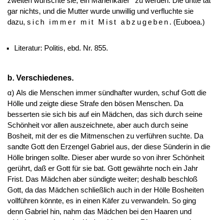
zweiten wünschte sie, ein Marienkäfer
zu werden. Die dritte tat
gar nichts, und die Mutter wurde unwillig und verfluchte sie
dazu,
sich immer mit Mist abzugeben
. (Euboea.)
Literatur: Politis, ebd. Nr. 855.
b. Verschiedenes.
α) Als die Menschen immer sündhafter wurden, schuf Gott die
Hölle und zeigte diese Strafe den bösen Menschen. Da
besserten sie sich bis auf ein Mädchen, das sich durch seine
Schönheit vor allen auszeichnete, aber auch durch seine
Bosheit, mit der es die Mitmenschen zu verführen suchte. Da
sandte Gott den Erzengel Gabriel aus, der diese Sünderin in die
Hölle bringen sollte. Dieser aber wurde so von ihrer Schönheit
gerührt, daß er Gott für sie bat. Gott gewährte noch ein Jahr
Frist. Das Mädchen aber sündigte weiter; deshalb beschloß
Gott, da das Mädchen schließlich auch in der Hölle Bosheiten
vollführen könnte, es in einen Käfer zu verwandeln. So ging
denn Gabriel hin, nahm das Mädchen bei den Haaren und