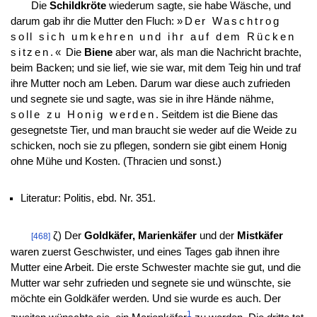
Die
Schildkröte
wiederum sagte, sie habe Wäsche, und
darum gab ihr die Mutter den Fluch:
»Der Waschtrog
soll sich umkehren und ihr auf dem Rücken
sitzen.«
Die
Biene
aber war, als man die Nachricht brachte,
beim Backen; und sie lief, wie sie war, mit dem Teig hin und traf
ihre Mutter noch am Leben. Darum war diese auch zufrieden
und segnete sie und sagte, was sie in ihre Hände nähme,
solle zu Honig werden
. Seitdem ist die Biene das
gesegnetste Tier, und man braucht sie weder auf die Weide zu
schicken, noch sie zu pflegen, sondern sie gibt einem Honig
ohne Mühe und Kosten. (Thracien und sonst.)
Literatur: Politis, ebd. Nr. 351.
ζ) Der
Goldkäfer, Marienkäfer
und der
Mistkäfer
[468]
waren zuerst Geschwister, und eines Tages gab ihnen ihre
Mutter eine Arbeit. Die erste Schwester machte sie gut, und die
Mutter war sehr zufrieden und segnete sie und wünschte, sie
möchte ein Goldkäfer werden. Und sie wurde es auch. Der
1