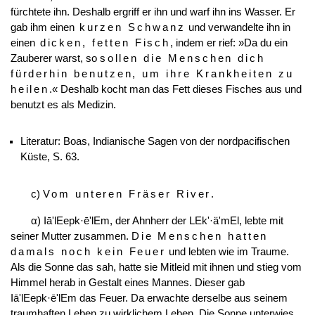
fürchtete ihn. Deshalb ergriff er ihn und warf ihn ins Wasser. Er
gab ihm einen
kurzen Schwanz
und verwandelte ihn in
einen
dicken, fetten Fisch
, indem er rief: »Da du ein
Zauberer warst, so
sollen die Menschen dich
fürderhin benutzen, um ihre Krankheiten zu
heilen
.« Deshalb kocht man das Fett dieses Fisches aus und
benutzt es als Medizin.
Literatur: Boas, Indianische Sagen von der nordpacifischen
Küste, S. 63.
c)
Vom unteren Fräser River
.
α) Iā'lEepk·ē'lEm, der Ahnherr der LEk'·ä'mEl, lebte mit
seiner Mutter zusammen.
Die Menschen hatten
damals noch kein Feuer
und lebten wie im Traume.
Als die Sonne das sah, hatte sie Mitleid mit ihnen und stieg vom
Himmel herab in Gestalt eines Mannes. Dieser gab
Iā'lEepk·ē'lEm das Feuer. Da erwachte derselbe aus seinem
traumhaften Leben zu wirklichem Leben. Die Sonne unterwies