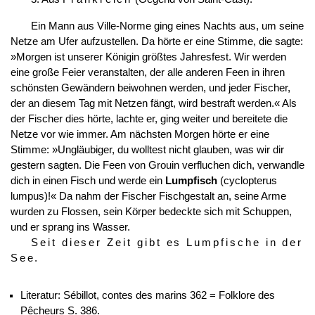
Ein Mann aus Ville-Norme ging eines Nachts aus, um seine
Netze am Ufer aufzustellen. Da hörte er eine Stimme, die sagte:
»Morgen ist unserer Königin größtes Jahresfest. Wir werden
eine große Feier veranstalten, der alle anderen Feen in ihren
schönsten Gewändern beiwohnen werden, und jeder Fischer,
der an diesem Tag mit Netzen
fängt, wird bestraft werden.« Als
der Fischer dies hörte, lachte er, ging weiter und bereitete die
Netze vor wie immer. Am nächsten Morgen hörte er eine
Stimme: »Ungläubiger, du wolltest nicht glauben, was wir dir
gestern sagten. Die Feen von Grouin verfluchen dich, verwandle
dich in einen Fisch und werde ein
Lumpfisch
(cyclopterus
lumpus)!« Da nahm der Fischer Fischgestalt an, seine Arme
wurden zu Flossen, sein Körper bedeckte sich mit Schuppen,
und er sprang ins Wasser.
Seit dieser Zeit gibt es Lumpfische in der
See
.
Literatur: Sébillot, contes des marins 362 = Folklore des
Pêcheurs S. 386.