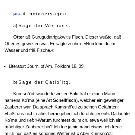
4.
Indianersagen
.
[464]
a)
Sage der Wishosk
.
Otter
aß Gurugudatrigakwitls Fisch. Dieser wußte, daß
Otter es gewesen war. Er sagte zu ihm: »Nun lebe du im
Wasser und friß Fische.«
Literatur: Journ. of Am. Folklore 18, 99.
b)
Sage der Çatlō'ltq
.
Kumsnō'otl wanderte weiter. Bald traf er einen Mann
namens Kō'ma (eine Art
Schellfisch
), welcher ein gewaltiger
Zauberer war. Da sprach Kumsnō'otl zu seinen Gefährten:
»Laßt uns nicht näher herangehen; ich fürchte jenen!« Da lachte
Kō'ma und rief: »Warum fürchtest du
mich, etwa weil ich ein
mächtiger Zauberer bin? Ich tue ja niemand etwas, ich freue
mich nur, daß es schönes Wetter ist!« Aber Kumsnō'otl