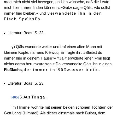
mag mich nicht viel bewegen, und ich wünsche, daß die Leute
mich hier immer finden können.« »Gut,« sagte Qäls, »du sollst
immer hier bleiben,« und
verwandelte ihn in den
Fisch Sp
ā
'lts
E
p
.
Literatur: Boas, S. 22.
γ) Qäls wanderte weiter und traf einen alten Mann mit
kleinem Kopfe, namens K'ē'wuq. Er fragte ihn: »Bleibst du
immer hier in deinem Hause?« »Ja,« erwiderte jener, »mir liegt
nichts daran herumzureisen.« Da verwandelte Qäls ihn in einen
Flußlachs,
der immer im Süßwasser bleibt
.
Literatur: Boas, S. 23.
5. Aus
Tonga
.
[465]
Im Himmel wohnte mit seinen beiden schönen Töchtern der
Gott Langi (Himmel). Als dieser einstmals nach Bulotu, dem