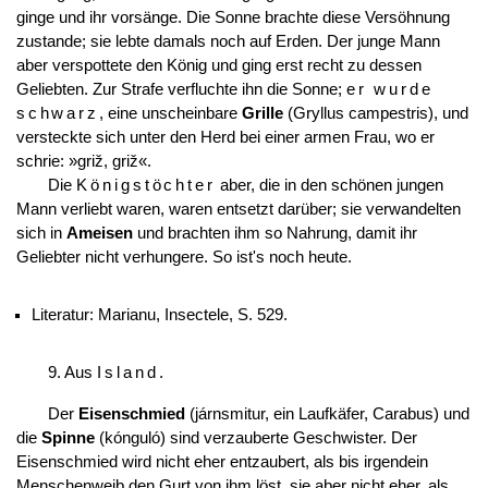
ginge und ihr vorsänge. Die Sonne brachte diese Versöhnung
zustande; sie lebte damals noch auf Erden. Der junge Mann
aber verspottete den König und ging erst recht zu dessen
Geliebten. Zur Strafe verfluchte ihn die Sonne;
er wurde
schwarz
, eine unscheinbare
Grille
(Gryllus campestris), und
versteckte sich unter den Herd bei einer armen Frau, wo er
schrie: »griž, griž«.
Die
Königstöchter
aber, die in den schönen jungen
Mann verliebt waren, waren entsetzt darüber; sie verwandelten
sich in
Ameisen
und brachten ihm so Nahrung, damit ihr
Geliebter nicht verhungere. So ist's noch heute.
Literatur: Marianu, Insectele, S. 529.
9. Aus
Island
.
Der
Eisenschmied
(járnsmitur, ein Laufkäfer, Carabus) und
die
Spinne
(kónguló) sind verzauberte Geschwister. Der
Eisenschmied wird nicht eher entzaubert, als bis irgendein
Menschenweib den Gurt von ihm löst, sie aber nicht eher, als