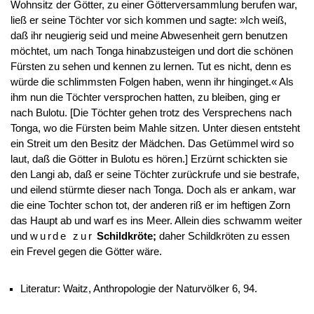
Wohnsitz der Götter, zu einer Götterversammlung berufen war,
ließ er seine Töchter vor sich kommen und sagte: »Ich weiß,
daß ihr neugierig seid und meine Abwesenheit gern benutzen
möchtet, um nach Tonga hinabzusteigen und dort die schönen
Fürsten zu sehen und kennen zu lernen. Tut es nicht, denn es
würde die schlimmsten Folgen haben, wenn ihr hinginget.« Als
ihm nun die Töchter versprochen hatten, zu bleiben, ging er
nach Bulotu. [Die Töchter gehen trotz des Versprechens nach
Tonga, wo die Fürsten beim Mahle sitzen. Unter diesen entsteht
ein Streit um den Besitz der Mädchen. Das Getümmel wird so
laut, daß die Götter in Bulotu es hören.] Erzürnt schickten sie
den Langi ab, daß er seine Töchter zurückrufe und sie bestrafe,
und eilend stürmte dieser nach Tonga. Doch als er ankam, war
die eine Tochter schon tot, der anderen riß er im heftigen Zorn
das Haupt ab und warf es ins Meer. Allein dies schwamm weiter
und
wurde zur
Schildkröte;
daher Schildkröten zu essen
ein Frevel gegen die Götter wäre.
Literatur: Waitz, Anthropologie der Naturvölker 6, 94.