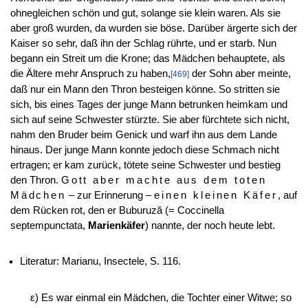
ohnegleichen schön und gut, solange sie klein waren. Als sie
aber groß wurden, da wurden sie böse. Darüber ärgerte sich der
Kaiser so sehr, daß ihn der Schlag rührte, und er starb. Nun
begann ein Streit um die
Krone; das Mädchen behauptete, als
die Ältere mehr Anspruch zu haben,
der Sohn aber meinte,
[469]
daß nur ein Mann den Thron besteigen könne. So stritten sie
sich, bis eines Tages der junge Mann betrunken heimkam und
sich auf seine Schwester stürzte. Sie aber fürchtete sich nicht,
nahm den Bruder beim Genick und warf ihn aus dem Lande
hinaus. Der junge Mann konnte jedoch diese Schmach nicht
ertragen; er kam zurück, tötete seine Schwester und bestieg
den Thron.
Gott aber machte aus dem toten
Mädchen
– zur Erinnerung –
einen kleinen Käfer
, auf
dem Rücken rot, den er Buburuză (= Coccinella
septempunctata,
Marienkäfer
) nannte, der noch heute lebt.
Literatur: Marianu, Insectele, S. 116.
ε) Es war einmal ein Mädchen, die Tochter einer Witwe; so