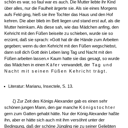
schön es war, so faul war es auch. Die Mutter liebte ihr Kind
über alles, nur die Faulheit ärgerte sie. Als sie eines Morgens
aufs Feld ging, hieß sie ihre Tochter das Haus und den Hof
kehren. Die aber blieb im Bett liegen und stand erst auf, als die
Mutter heimkam. Als diese sah, wie das Mädchen anfing, den
Kehricht mit den Füßen beiseite zu schieben, wurde sie so
erzürnt, daß sie sprach: »Gott hat dir die Hände zum Arbeiten
gegeben; wenn du den Kehricht mit den Füßen wegschiebst,
dann soll dich Gott dein Leben lang Tag und Nacht mit den
Füßen arbeiten lassen.« Kaum hatte sie das gesagt, so wurde
das Mädchen in einen
Käfer
verwandelt, der
Tag und
Nacht mit seinen Füßen Kehricht trägt
.
Literatur: Marianu, Insectele, S. 13.
ζ) Zur Zeit des Königs Alexander gab es einen sehr
schönen jungen Mann, den gar manche
Königstochter
gern zum Gatten gehabt hätte. Nur der König Alexander haßte
ihn, aber er hätte sich auch mit ihm versöhnt unter der
Bedingung, daß der schöne Jüngling nie zu seiner Geliebten