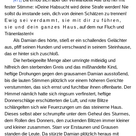
Da erhob sich aber der verwandelte Alte und rief mit
[471]
fester Stimme: »Deine Habsucht wird deine Strafe werden! Nie
sollst du imstande sein, dich von deinen Schätzen zu trennen!
Ewig sei verdammt, sie mit dir zu führen,
sie und dein ganzes Haus
, auf dem nur Fluch und
Tränenlasten!«
Als Damian dies hörte, stieß er ein schallendes Gelächter
aus, pfiff seinen Hunden und verschwand in seinem Steinhause,
das er hinter sich zuschloß.
Die herbeigeeilte Menge aber umringte mitleidig und
hilfreich den sterbenden Greis und das mißhandelte Kind,
heftige Drohungen gegen den grausamen Damian ausstoßend,
bis die lauten Stimmen plötzlich vor einem höheren Gerichte
verstummten, das sich ernst und furchtbar ihnen
offenbarte. Der
Himmel nämlich hatte sich ringsum verfinstert, heftige
Donnerschläge erschütterten die Luft, und rote Blitze
schlängelten sich wie Feuerzungen um das steinerne Haus.
Dieses selbst aber schrumpfte unter dem Geheul des Sturmes,
dem Rollen des Donners, den zuckenden Blitzen immer kleiner
und kleiner zusammen. Starr vor Erstaunen und Grausen
standen die Leute. Da stürzte Damian plötzlich heraus mit