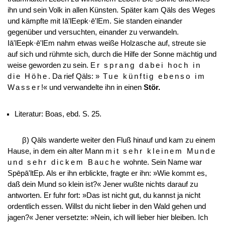
ihn und sein Volk in allen Künsten. Später kam Qäls des Weges
und kämpfte mit Iā'lEepk·ē'lEm. Sie standen einander
gegenüber und versuchten, einander zu verwandeln.
Iā'lEepk·ē'lEm nahm etwas weiße Holzasche auf, streute sie
auf sich und rühmte sich, durch die Hilfe der Sonne mächtig und
weise geworden zu sein.
Er sprang dabei hoch in
die Höhe
. Da rief Qäls: »
Tue künftig ebenso im
Wasser
!« und
verwandelte ihn in einen
Stör.
Literatur: Boas, ebd. S. 25.
β) Qäls wanderte weiter den Fluß hinauf und kam zu einem
Hause, in dem ein alter Mann
mit sehr kleinem Munde
und sehr dickem Bauche
wohnte. Sein Name war
Spēpā'ltEp. Als er ihn erblickte, fragte er ihn: »Wie kommt es,
daß dein Mund so klein ist?« Jener wußte nichts darauf zu
antworten. Er fuhr fort: »Das ist nicht gut, du kannst ja nicht
ordentlich essen. Willst du nicht lieber in den Wald gehen und
jagen?« Jener versetzte: »Nein, ich will lieber hier bleiben. Ich