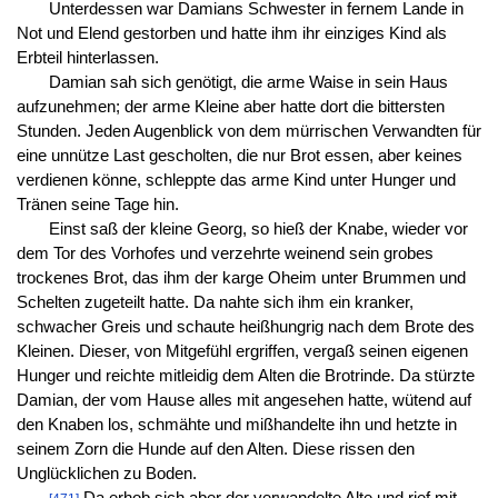
Unterdessen war Damians Schwester in fernem Lande in
Not und Elend gestorben und hatte ihm ihr einziges Kind als
Erbteil hinterlassen.
Damian sah sich genötigt, die arme Waise in sein Haus
aufzunehmen; der arme Kleine aber hatte dort die bittersten
Stunden. Jeden Augenblick von dem mürrischen Verwandten für
eine unnütze Last gescholten, die nur Brot essen, aber keines
verdienen könne, schleppte das arme Kind unter Hunger und
Tränen seine Tage hin.
Einst saß der kleine Georg, so hieß der Knabe, wieder vor
dem Tor des Vorhofes und verzehrte weinend sein grobes
trockenes Brot, das ihm der karge Oheim unter Brummen und
Schelten zugeteilt hatte. Da nahte sich ihm ein kranker,
schwacher Greis und schaute heißhungrig nach dem Brote des
Kleinen. Dieser, von Mitgefühl ergriffen, vergaß seinen eigenen
Hunger und reichte mitleidig dem Alten die Brotrinde. Da stürzte
Damian, der vom Hause alles mit angesehen hatte, wütend auf
den Knaben los, schmähte und mißhandelte ihn und hetzte in
seinem Zorn die Hunde auf den Alten. Diese rissen den
Unglücklichen zu Boden.