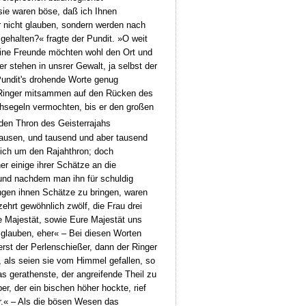
 sie waren böse, daß ich Ihnen
r nicht glauben, sondern werden nach
ehalten?« fragte der Pundit. »O weit
 meine Freunde möchten wohl den Ort und
stehen in unsrer Gewalt, ja selbst der
 Pundit's drohende Worte genug
er Ringer mitsammen auf den Rücken des
rchsegeln vermochten, bis er den großen
 den Thron des Geisterrajahs
rausen, und tausend und aber tausend
ich um den Rajahthron; doch
 einige ihrer Schätze an die
, und nachdem man ihn für schuldig
angen ihnen Schätze zu bringen, waren
ehrt gewöhnlich zwölf, die Frau drei
e Majestät, sowie Eure Majestät uns
 glauben, eher« – Bei diesen Worten
 erst der Perlenschießer, dann der Ringer
, als seien sie vom Himmel gefallen, so
as gerathenste, der angreifende Theil zu
r, der ein bischen höher hockte, rief
ter.« – Als die bösen Wesen das