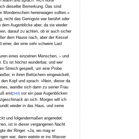
ren Mann und sprach: »Ich hörte
e ich dieselbe Bemerkung. Das sind
lem Mondenschein hereinwagen sollten.«
, nicht das Geringste war berührt oder
n dem Augenblicke aber, da sie wieder
men, darauf zu achten, ob er auch sicher
außer dem Hause nach, aber der Kessel
 einer, der eine sehr schwere Last
spuren eines einzelnen Menschen, – und
. Es ist höchst wunderbar, und wer
n Streich gespielt, um eine Probe
eßer, in ihren Bettüchern eingewickelt,
t den Kopf und sprach: »Nein, dieser da
annes, wandte sich dann zu seiner Frau
uß erst
vor ein paar Augenblicken
[344]
zgeschmack an sich. Morgen will ich
undit wieder in das Haus, und seine
ckt und folgendermaßen angeredet:
en, ist in dieser vergangenen Nacht
gte der Ringer. »Ja, wo mag er
angen war; dann watete er ins Wasser