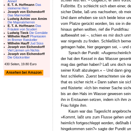
schlief fest ein. – Obgleich, er sehr vors
Annerl
E. T. A. Hoffmann
Das
Fußtritte. Es schleicht sich eben einer, 
steinerne Herz
sicher Diebe, laß uns nachsehen, ob mei
Joseph von Eichendorff
Das Marmorbild
Und dann erhoben sie sich beide leise u
Ludwig Achim von Arnim
Die Majoratsherren
vom Platze gerückt worden, bis sie in di
E. T. A. Hoffmann
Das
hinaus gehen wollten, rief die Punditfrau
Fräulein von Scuderi
Ludwig Tieck
Die Gemälde
aufbewahrt sei –, schien es mir doch unm
Wilhelm Hauff
Phantasien
im Bremer Ratskeller
war nirgends zu finden. Schließlich beme
Wilhelm Hauff
Jud Süss
getragen habe, hier gegangen sei, – und 
Joseph von Eichendorff
Viel Lärmen um Nichts
Sprach der Pundit: »Augenscheinlich 
Joseph von Eichendorff
Die Glücksritter
der hat den Kessel in das Wasser gesenk
430 Seiten, 19.80 Euro
mag das gethan haben? Laß uns doch nach
seiner Kraft abzulegen.« – Und dann ginge
Ansehen bei Amazon
fest schliefen. Zuerst betrachteten sie d
that es sicher nicht.« Dann sahen sie si
und flüsterte: »Ich bin meiner Sache sic
bis an den Hals im Wasser gewesen sein,
ihn in Erstaunen setzen, indem ich ihm z
Frau folgte ihm.
Kaum war das Tageslicht angebroche
»Kommt, laßt uns zum Flusse gehen und u
heimlich fortgeschleppt worden, deßhalb
hingekommen sein?« sagte der Pundit und 