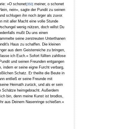
hrie: »O schonet
meiner, o schonet
[350]
ein, nein«, sagte der Pundit zu seinen
und schlugen ihn noch ärger als zuvor.
n mit aller Macht eine volle Stunde
Dschungel wenig nützen, doch willst Du
Jedenfalls mußt Du uns einen
 sammelte seine zerstreuten Unterthanen
ndit's Haus zu schaffen. Die kleinen
inger aus dem Geisterreiche zu bringen,
asse ich Euch.« Sofort füllten zahllose
n Pundit und seinen Freunden entgangen
 indem er seine eigne Furcht verbarg,
ßlichen Schatz. Er theilte die Beute in
Dann entließ er seine Freunde mit
eine Heimath zurück, und als er sein
diese Schätze heimgebracht. Außerdem
ich bin, denn meine Kunst ist brodlos,
 mehr aus Deinem Nasenringe schießen.«