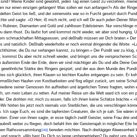
 sind? Meine Kinder sind gewohnt, jeden Tag einen Geist zu verzehren, meine F
en nur einen einzigen gefangen! Was sollen wir nun anfangen?« Als der Ringe
delten Geist los ließ, und der seinerseits war so in Furcht gesetzt durch Pun
te und sagte: »O Herr, iß mich nicht, und ich will Dir auch jeden Deiner Wün
n Rubinen, Diamanten und Gold und zahllosen Edelsteinen. Nur verschlinge mic
u dann thust. Du läufst fort und kommst nicht wieder, wir aber sind hungrig. U
nem schmackhaften Mittagsessen, und deßhalb müssen wir Dich braten.« Der G
os und natürlich. Deßhalb wiederholte er noch einmal dringender die Worte: »L
chthümer, die Du nur verlangen kannst, zu bringen.« Der Pundit war zu klug,
, kommst Du aber nicht schnell wieder, und bringst uns die versprochenen Sc
 äußersten Ende der Erde, denn wir sind mächtiger als Du und alle Deine G
ls gewöhnliche Stärke des Ringers gespürt, und der aus dem Munde des Pundit 
ries sich glücklich, ihren Klauen so leichten Kaufes entgangen zu sein. Er ke
rmeßlichen Haufen von Kostbarkeiten und flog eiligst zurück, um seine Schu
hiedene seiner Genossen ihn aufhielten und ärgerlichen Tones fragten, wohin e
ch, um mein Leben zu retten. Auf meiner Reise um die Welt ward ich von ein p
er. Die drohten mir, mich zu essen, falls ich ihnen keine Schätze brächte.« 
Wir hörten bis jetzt noch niemals von Sterblichen, die uns verschlingen kön
. Ich sage Euch, es sind die tapfersten Creaturen, die ich je sah. Sie wären
ten. Einer von ihnen sagte, er esse täglich zwölf Geister, seine Frau drei un
laubniß weiter zu fliegen, doch befahl ihm der Geisterrajah in möglicher Eile
lichen Rathsversammlung
bereden möchten. Nach dreitägiger Abwesenheit 
[348]
 an und sprach: »Wo hast Du Dich so lange umhergetrieben? Du gabst uns das 