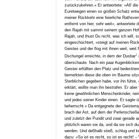
zurückzukehren.« Er antwortete: »All' die
Euretwegen einen so großen Schatz entwen
meiner Rückkehr eine feierliche Rathsve
entfernt von hier, sehr weit«, antwortete
den Rajah mit sammt seinem ganzen Hofge
Rajah, und thust Du nicht, was ich will,
eingeschüchtert, »steigt auf meinen Rüc
Geistes und der flog mit ihnen weit, weit
2
Dschungel erreichte, in dem der Dusbar
a
überschaute. Nach ein paar Augenblicken
Geister erfüllten den Platz und bedeckte
bemerkten diese die oben im Baume sitze
Sterblichen gegeben habe, vor ihn führe, 
erklärt, wollte man ihn bestrafen. Er ab
keine gewöhnlichen Menschenkinder, nein, 
und jedes seiner Kinder einen. Er sagte 
beherrscht.« Da entgegnete der Geisterra
brach der Ast, auf dem der Perlenschießer
und zuletzt der Pundit und zwar gerade a
plötzlich waren sie da, und da sie sich d
werden. Und deßhalb stieß, schlug und kni
dazu: »So ist es recht, so ist es recht! 