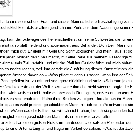
 hatte eine sehr schöne Frau, und dieses Mannes liebste Beschäftigung war,
schicklichkeit, daß er allmorgendlich eine Perle aus dem Nasenringe seiner 
tag, kam der Schwager des Perlenschießers, um seine Schwester, die für eine 
 siehst ja so blaß, leidend und abgemagert aus. Behandelt Dich Dein Mann unf
ndelt mich gut. Er giebt mir Gold und Schmucksachen und mein Haus ist so 
sich jeden Morgen den Spaß macht, mir eine Perle aus meinem Nasenringe z
 einmal sein Ziel verfehlt, und mir der Pfeil ins Gesicht fährt und mich tödte
ten es nachzulassen, weil ihm gerade die Ausführung dieses Kunststückes e
 eigenem Antriebe davon ab.« »Was pflegt er denn zu sagen, wenn ihm der Sch
e Perle gefallen ist, zu mir und sagt ganz glücklich und stolz: »Sah man je 
er Geschickteste auf der Welt.« »Antworte ihm das nicht wieder«, sagte der Br
ihm: »Ich weiß es nicht, halte es aber doch für möglich, daß es auf unserer
schießers versprach dem Rathe ihres Bruders zu folgen. Und als nun ihr Mann
e: »gab es wohl je einen geschickteren Mann, als ich es bin?« antwortete sie
ch er: »Wenn das der Fall ist, so will ich nicht ruhen, bis ich sie gesunden h
o möglich einen geschickteren Mann, als er einer war, anzutreffen.
s er zuletzt an einen großen Fluß kam, an dessen Ufer saß ein Reisender, der
üpfte eine Unterhaltung an und fragte im Verlauf derselben: »Was ist der Z