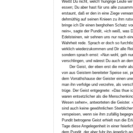
Weißt Du nicht, welch' hungrige Leute wir
essen; Du aber hast für uns alle zusamm
erstaunt, daß er den in eine Ziege verwan
dehmüthig auf seinen Knieen zu ihm rutsch
bringe ich Dir einen berghohen Schatz vo
nein«, sagte der Pundit, »ich weiß, was D
Edelsteinen, wir sehnen uns nur nach ei
Wahrheit rede. Sprach er doch so furchtl
wirklich wiederzukommen und Dir alle Rei
sondern sprach ernst: »Nun wohl, geh nur
verschlingen, und wärest Du auch an dem
Der Geist, der eben erst die mehr a
von aus Geistern bereiteter Speise sei, p
dem Vorrathshause der Geister einen une
man ihn verfolge und verzehre, als versc
trüge. Der Geist entgegnete: »Das thue i
waren entsetzlicher als die Menschenkind
Wesen sehen«, antworteten die Geister. »
sind auch keine gewöhnlichen Sterblichen
verspeisen, wenn sie ihm zufällig begegne
Pundit betrogene Geist erhielt nun die Er
Tage diese Angelegenheit in einer feier
dem Pundit, der aber fuhr ihn ärgerlich