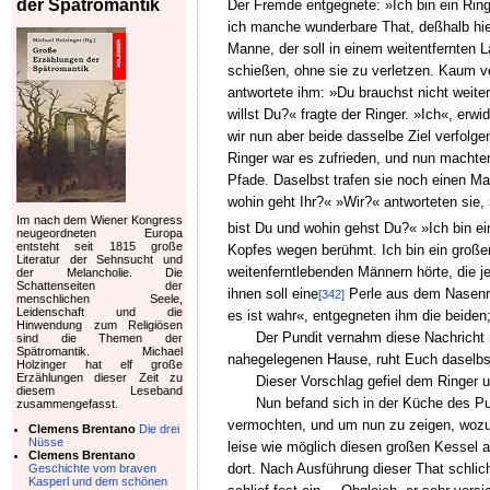
der Spätromantik
Der Fremde entgegnete: »Ich bin ein Rin
ich manche wunderbare That, deßhalb hiel
Manne, der soll in einem weitentfernten 
schießen, ohne sie zu verletzen. Kaum v
antwortete ihm: »Du brauchst nicht weite
willst Du?« fragte der Ringer. »Ich«, erw
wir nun aber beide dasselbe Ziel verfolg
Ringer war es zufrieden, und nun machten
Pfade. Daselbst trafen sie noch einen Ma
wohin geht Ihr?« »Wir?« antworteten sie, 
Im nach dem Wiener Kongress
bist Du und wohin gehst Du?« »Ich bin ei
neugeordneten Europa
entsteht seit 1815 große
Kopfes wegen berühmt. Ich bin ein großer
Literatur der Sehnsucht und
weitenferntlebenden Männern hörte, die 
der Melancholie. Die
Schattenseiten der
ihnen soll eine
Perle aus dem Nasenrin
[342]
menschlichen Seele,
Leidenschaft und die
es ist wahr«, entgegneten ihm die beiden;
Hinwendung zum Religiösen
Der Pundit vernahm diese Nachricht m
sind die Themen der
Spätromantik. Michael
nahegelegenen Hause, ruht Euch daselbst 
Holzinger hat elf große
Erzählungen dieser Zeit zu
Dieser Vorschlag gefiel dem Ringer 
diesem Leseband
Nun befand sich in der Küche des P
zusammengefasst.
vermochten, und um nun zu zeigen, wozu er
Clemens Brentano
Die drei
Nüsse
leise wie möglich diesen großen Kessel a
Clemens Brentano
dort. Nach Ausführung dieser That schlich
Geschichte vom braven
Kasperl und dem schönen