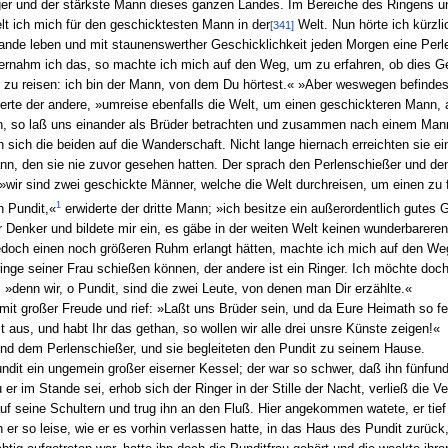
ger und der stärkste Mann dieses ganzen Landes. Im Bereiche des Ringens u
t ich mich für den geschicktesten Mann in der
Welt. Nun hörte ich kürzl
[341]
Lande leben und mit staunenswerther Geschicklichkeit jeden Morgen eine Per
ernahm ich das, so machte ich mich auf den Weg, um zu erfahren, ob dies Ge
r zu reisen: ich bin der Mann, von dem Du hörtest.« »Aber weswegen befinde
iderte der andere, »umreise ebenfalls die Welt, um einen geschickteren Mann, 
en, so laß uns einander als Brüder betrachten und zusammen nach einem Manne
 sich die beiden auf die Wanderschaft. Nicht lange hiernach erreichten sie e
nn, den sie nie zuvor gesehen hatten. Der sprach den Perlenschießer und de
»wir sind zwei geschickte Männer, welche die Welt durchreisen, um einen zu f
1
n Pundit,«
erwiderte der dritte Mann; »ich besitze ein außerordentlich gutes
 Denker und bildete mir ein, es gäbe in der weiten Welt keinen wunderbareren
jedoch einen noch größeren Ruhm erlangt hätten, machte ich mich auf den We
ge seiner Frau schießen können, der andere ist ein Ringer. Ich möchte doch
 »denn wir, o Pundit, sind die zwei Leute, von denen man Dir erzählte.«
it großer Freude und rief: »Laßt uns Brüder sein, und da Eure Heimath so fe
aus, und habt Ihr das gethan, so wollen wir alle drei unsre Künste zeigen!«
und dem Perlenschießer, und sie begleiteten den Pundit zu seinem Hause.
undit ein ungemein großer eiserner Kessel; der war so schwer, daß ihn fün
 im Stande sei, erhob sich der Ringer in der Stille der Nacht, verließ die Ve
uf seine Schultern und trug ihn an den Fluß. Hier angekommen watete, er tief
 er so leise, wie er es vorhin verlassen hatte, in das Haus des Pundit zurück,