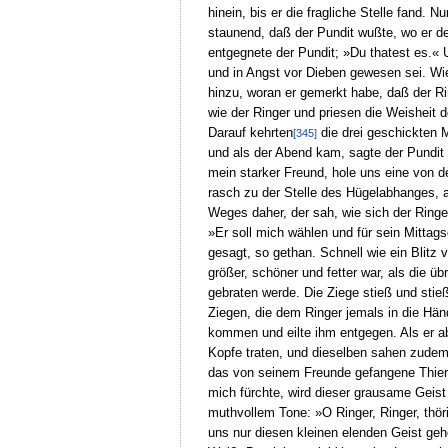
hinein, bis er die fragliche Stelle fand.
staunend, daß der Pundit wußte, wo er de
entgegnete der Pundit; »Du thatest es.« 
und in Angst vor Dieben gewesen sei. Wi
hinzu, woran er gemerkt habe, daß der R
wie der Ringer und priesen die Weisheit 
Darauf kehrten
die drei geschickten 
[345]
und als der Abend kam, sagte der Pundit 
mein starker Freund, hole uns eine von de
rasch zu der Stelle des Hügelabhanges, a
Weges daher, der sah, wie sich der Ring
»Er soll mich wählen und für sein Mitta
gesagt, so gethan. Schnell wie ein Blitz 
größer, schöner und fetter war, als die üb
gebraten werde. Die Ziege stieß und stie
Ziegen, die dem Ringer jemals in die Händ
kommen und eilte ihm entgegen. Als er abe
Kopfe traten, und dieselben sahen zudem
das von seinem Freunde gefangene Thier 
mich fürchte, wird dieser grausame Geist
muthvollem Tone: »O Ringer, Ringer, thör
uns nur diesen kleinen elenden Geist geh