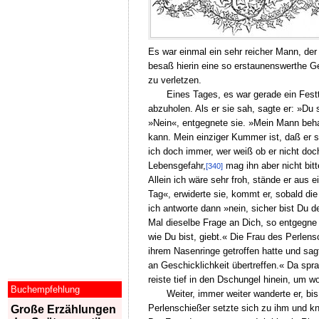
Es war einmal ein sehr reicher Mann, der
besaß hierin eine so erstaunenswerthe Ge
zu verletzen.
Eines Tages, es war gerade ein Fest
abzuholen. Als er sie sah, sagte er: »Du
»Nein«, entgegnete sie. »Mein Mann beha
kann. Mein einziger Kummer ist, daß er 
ich doch immer, wer weiß ob er nicht doch
Lebensgefahr,
mag ihn aber nicht bit
[340]
Allein ich wäre sehr froh, stände er aus
Tag«, erwiderte sie, kommt er, sobald di
ich antworte dann »nein, sicher bist Du d
Mal dieselbe Frage an Dich, so entgegne 
wie Du bist, giebt.« Die Frau des Perlen
ihrem Nasenringe getroffen hatte und sagt
an Geschicklichkeit übertreffen.« Da spra
reiste tief in den Dschungel hinein, um w
Buchempfehlung
Weiter, immer weiter wanderte er, bi
Perlenschießer setzte sich zu ihm und kn
Große Erzählungen