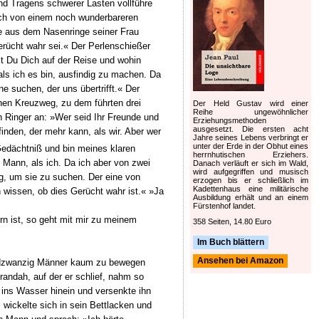
nd Tragens schwerer Lasten vollführe
ich von einem noch wunderbareren
le aus dem Nasenringe seiner Frau
rücht wahr sei.« Der Perlenschießer
st Du Dich auf der Reise und wohin
als ich es bin, ausfindig zu machen. Da
 suchen, der uns übertrifft.« Der
inen Kreuzweg, zu dem führten drei
Der Held Gustav wird einer
Reihe ungewöhnlicher
n Ringer an: »Wer seid Ihr Freunde und
Erziehungsmethoden
ausgesetzt. Die ersten acht
inden, der mehr kann, als wir. Aber wer
Jahre seines Lebens verbringt er
unter der Erde in der Obhut eines
 Gedächtniß und bin meines klaren
herrnhutischen Erziehers.
 Mann, als ich. Da ich aber von zwei
Danach verläuft er sich im Wald,
wird aufgegriffen und musisch
g, um sie zu suchen. Der eine von
erzogen bis er schließlich im
Kadettenhaus eine militärische
 wissen, ob dies Gerücht wahr ist.« »Ja
Ausbildung erhält und an einem
Fürstenhof landet.
rn ist, so geht mit mir zu meinem
358 Seiten, 14.80 Euro
Im Buch blättern
Ansehen bei Amazon
fundzwanzig Männer kaum zu bewegen
randah, auf der er schlief, nahm so
 ins Wasser hinein und versenkte ihn
 wickelte sich in sein Bettlacken und