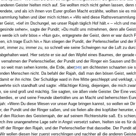
 anderen Geister hielten mich auf. Sie wollten mich nicht gehen lassen, denn
dete, und als ich ihnen von Eurer großen Macht erzählte, wollten sie es mi
rsammlung halten und über mich richten.« »Wo wird diese Rathsversammlung g
 der Geist, »tief im Dschungel, wo unser Rajah täglich Hof hält.« – »Ich und
sinde sehen«, sagte der Pundit; »Du mußt uns mitnehmen, denn alle Geister 
 so werde ich sehr böse.« »Nun gut«, entgegnete der Geist, denn er war durch
ken, ich trage Euch hin.« Nun stiegen der Pundit, der Perlenschießer und d
 fort, immer zu, immer zu, so schnell wie seine Schwingen nur die Luft zu du
bgehalten ward. Hier setzte er sie auf den Wipfel eines Baumes, der gerade
 vernahmen der Perlenschießer, der Pundit und der Ringer ein Sausen und B
n so weit man sehen konnte, die Erde, aber
am dichtesten schaarten sie s
[349]
nden Menschen nicht. Da befahl der Rajah, daß man den bösen Geist, welcher
damit er ihn richte. Der Schuldige ward in ihre Mitte geschleppt und verklagt
er wehrte sich standhaft und sagte: »Mächtiger König, diejenigen, die mich zw
sie sind groß und mächtig. Sie sagten, sie äßen viele Geister. Der Eine verz
überdies, er und seine Freunde überträfen uns an Macht und beherrschten Eur
jah: »Wenn Du diese Wesen vor unser Auge bringen kannst, so wollen wir Dir
, der Pundit und der Ringer saßen, und sie fielen alle drei kopfüber herunter,
uf den Rücken des Geisterrajah, der auf seinem Richterstuhle saß. Es schien
urch ihre unangenehme Lage sehr in Angst versetzt sahen, hielten sie es für d
ff der Ringer den Rajah, und der Perlenschießer that dasselbe. Der Pundit abe
– Wir wollen diesen hier zuerst verschlingen und nachher all die anderen Geis