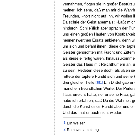
vernahmen, flogen sie in großer Bestürz
meiner! Ich sehe, daß man mir die Wahrh
Freunden, »hört nicht auf ihn, wir wollen
Da schrie der Geist abermals: »Laßt mich 
hindurch. Schließlich aber sprach der Pu
uns einen großen Haufen von Kostbarkeite
nennenswerthen Ersatz anbieten, denn wir
um sich und befahl ihnen, diese drei tap
Geister gehorchten mit Furcht und Zittern
als diese eilfertig waren, hinauszukomme
Geister das Haus mit Reichthümern an, un
zu sein. Redeten diese doch, als äßen s
rettete der tapfere Pundit sich und seine
drei gleiche Theile.
Ein Drittel gab er
[351]
manchem freundlichen Worte. Der Perlens
Haus erreicht hatte, rief er seine Frau, 
habe ich erfahren, daß Du die Wahrheit ge
durch die Kunst eines Pundit aber und ei
Und das that er auch nicht wieder.
1
Ein Weiser.
2
Rathsversammlung.