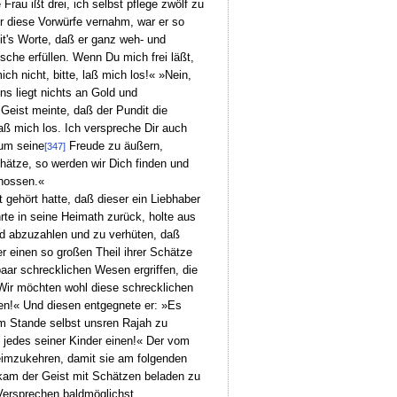
rau ißt drei, ich selbst pflege zwölf zu
r diese Vorwürfe vernahm, war er so
dit's Worte, daß er ganz weh- und
sche erfüllen. Wenn Du mich frei läßt,
h nicht, bitte, laß mich los!« »Nein,
ns liegt nichts an Gold und
eist meinte, daß der Pundit die
aß mich los. Ich verspreche Dir auch
 um seine
Freude zu äußern,
[347]
hätze, so werden wir Dich finden und
enossen.«
gehört hatte, daß dieser ein Liebhaber
hrte in seine Heimath zurück, holte aus
ld abzuzahlen und zu verhüten, daß
r einen so großen Theil ihrer Schätze
aar schrecklichen Wesen ergriffen, die
»Wir möchten wohl diese schrecklichen
nen!« Und diesen entgegnete er: »Es
 im Stande selbst unsren Rajah zu
d jedes seiner Kinder einen!« Der vom
 heimzukehren, damit sie am folgenden
kam der Geist mit Schätzen beladen zu
Versprechen baldmöglichst