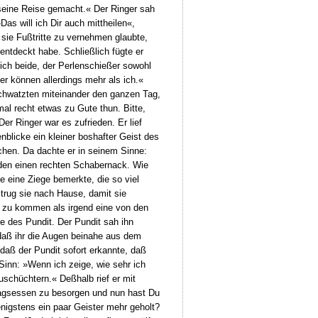
l seine Reise gemacht.« Der Ringer sah
s will ich Dir auch mittheilen«,
 sie Fußtritte zu vernehmen glaubte,
ntdeckt habe. Schließlich fügte er
ich beide, der Perlenschießer sowohl
r können allerdings mehr als ich.«
schwatzten miteinander den ganzen Tag,
al recht etwas zu Gute thun. Bitte,
er Ringer war es zufrieden. Er lief
blicke ein kleiner boshafter Geist des
chen. Da dachte er in seinem Sinne:
nden einen rechten Schabernack. Wie
e eine Ziege bemerkte, die so viel
d trug sie nach Hause, damit sie
i zu kommen als irgend eine von den
re des Pundit. Der Pundit sah ihn
, daß ihr die Augen beinahe aus dem
daß der Pundit sofort erkannte, daß
inn: »Wenn ich zeige, wie sehr ich
uschüchtern.« Deßhalb rief er mit
ttagsessen zu besorgen und nun hast Du
nigstens ein paar Geister mehr geholt?