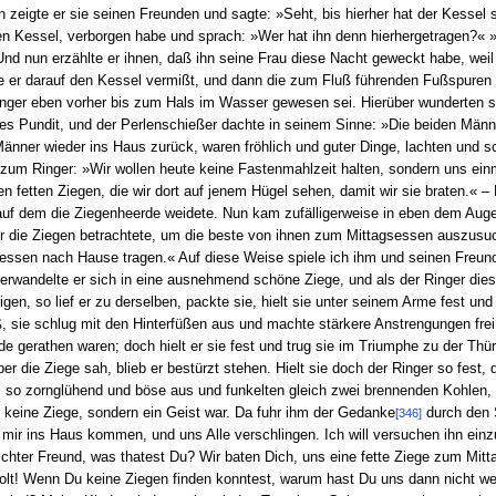
 Nun zeigte er sie seinen Freunden und sagte: »Seht, bis hierher hat der Kesse
n Kessel, verborgen habe und sprach: »Wer hat ihn denn hierhergetragen?« »Da
Und nun erzählte er ihnen, daß ihn seine Frau diese Nacht geweckt habe, weil
e er darauf den Kessel vermißt, und dann die zum Fluß führenden Fußspuren e
inger eben vorher bis zum Hals im Wasser gewesen sei. Hierüber wunderten s
des Pundit, und der Perlenschießer dachte in seinem Sinne: »Die beiden Männe
Männer wieder ins Haus zurück, waren fröhlich und guter Dinge, lachten und 
zum Ringer: »Wir wollen heute keine Fastenmahlzeit halten, sondern uns einm
n fetten Ziegen, die wir dort auf jenem Hügel sehen, damit wir sie braten.« – D
uf dem die Ziegenheerde weidete. Nun kam zufälligerweise in eben dem Augen
er die Ziegen betrachtete, um die beste von ihnen zum Mittagsessen auszusu
gsessen nach Hause tragen.« Auf diese Weise spiele ich ihm und seinen Freu
verwandelte er sich in eine ausnehmend schöne Ziege, und als der Ringer dies
rigen, so lief er zu derselben, packte sie, hielt sie unter seinem Arme fest un
ß, sie schlug mit den Hinterfüßen aus und machte stärkere Anstrengungen fre
e gerathen waren; doch hielt er sie fest und trug sie im Triumphe zu der Thü
r die Ziege sah, blieb er bestürzt stehen. Hielt sie doch der Ringer so fest
 so zornglühend und böse aus und funkelten gleich zwei brennenden Kohlen, 
keine Ziege, sondern ein Geist war. Da fuhr ihm der Gedanke
durch den S
[346]
 mir ins Haus kommen, und uns Alle verschlingen. Ich will versuchen ihn einz
ichter Freund, was thatest Du? Wir baten Dich, uns eine fette Ziege zum Mi
olt! Wenn Du keine Ziegen finden konntest, warum hast Du uns dann nicht we