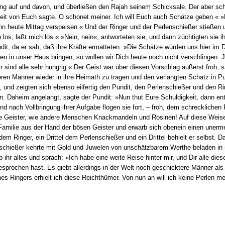
ung auf und davon, und überließen den Rajah seinem Schicksale. Der aber sc
eit von Euch sagte. O schonet meiner. Ich will Euch auch Schätze geben.« »N
 ihn heute Mittag verspeisen.« Und der Ringer und der Perlenschießer stießen 
los, laßt mich los.« »Nein, nein«, antworteten sie, und dann züchtigten sie ih
ndit, da er sah, daß ihre Kräfte ermatteten: »Die Schätze würden uns hier im 
n in unser Haus bringen, so wollen wir Dich heute noch nicht verschlingen. 
 sind alle sehr hungrig.« Der Geist war über diesen Vorschlag äußerst froh,
feren Männer wieder in ihre Heimath zu tragen und den verlangten Schatz in Pu
, und zeigten sich ebenso eilfertig den Pundit, den Perlenschießer und den R
n. Daheim angelangt, sagte der Pundit: »Nun thut Eure Schuldigkeit, dann entl
d nach Vollbringung ihrer Aufgabe flogen sie fort, – froh, dem schreckliche
ie Geister, wie andere Menschen Knackmandeln und Rosinen! Auf diese Weise,
 Familie aus der Hand der bösen Geister und erwarb sich obenein einen unerme
 dem Ringer, ein Drittel dem Perlenschießer und ein Drittel behielt er selbst. 
chießer kehrte mit Gold und Juwelen von unschätzbarem Werthe beladen in s
gab ihr alles und sprach: »Ich habe eine weite Reise hinter mir, und Dir alle 
sprochen hast. Es giebt allerdings in der Welt noch geschicktere Männer als 
nes Ringers erhielt ich diese Reichthümer. Von nun an will ich keine Perlen