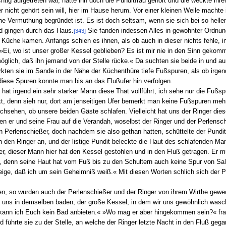
ichtig aufgetreten war, hatte ihn doch die Punditfrau gehört und die weckte ih
der nicht gehört sein will, hier im Hause herum. Vor einer kleinen Weile macht
ne Vermuthung begründet ist. Es ist doch seltsam, wenn sie sich bei so hel
nd gingen durch das Haus.
Sie fanden indessen Alles in gewohnter Ordnung
[343]
e Küche kamen. Anfangs schien es ihnen, als ob auch in dieser nichts fehle, i
: »Ei, wo ist unser großer Kessel geblieben? Es ist mir nie in den Sinn gekom
öglich, daß ihn jemand von der Stelle rücke.« Da suchten sie beide in und 
rkten sie im Sande in der Nähe der Küchenthüre tiefe Fußspuren, als ob irgend
diese Spuren konnte man bis an das Flußufer hin verfolgen.
hat irgend ein sehr starker Mann diese That vollführt, ich sehe nur die Fuß
t, denn sieh nur, dort am jenseitigen Ufer bemerkt man keine Fußspuren mehr
sehen, ob unsere beiden Gäste schlafen. Vielleicht hat uns der Ringer diese
n er und seine Frau auf die Verandah, woselbst der Ringer und der Perlenschi
en Perlenschießer, doch nachdem sie also gethan hatten, schüttelte der Pundi
ch den Ringer an, und der listige Pundit beleckte die Haut des schlafenden M
her, dieser Mann hier hat den Kessel gestohlen und in den Fluß getragen. Er m
 denn seine Haut hat vom Fuß bis zu den Schultern auch keine Spur von Sal
eige, daß ich um sein Geheimniß weiß.« Mit diesen Worten schlich sich der P
n, so wurden auch der Perlenschießer und der Ringer von ihrem Wirthe gewe
ns in demselben baden, der große Kessel, in dem wir uns gewöhnlich wasch
 kann ich Euch kein Bad anbieten.« »Wo mag er aber hingekommen sein?« fra
führte sie zu der Stelle, an welche der Ringer letzte Nacht in den Fluß geg