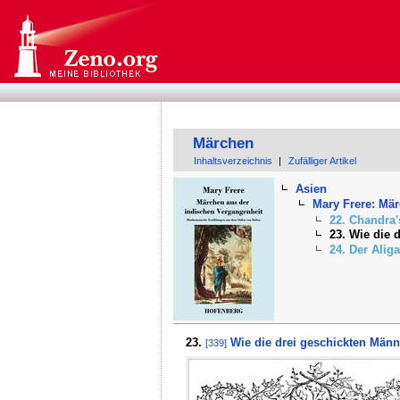
Märchen
Inhaltsverzeichnis
|
Zufälliger Artikel
Asien
Mary Frere: Mä
22. Chandra
23. Wie die 
24. Der Alig
23.
Wie die drei geschickten Männe
[339]