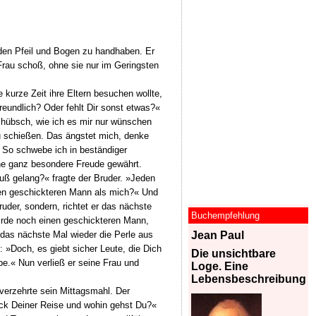
 den Pfeil und Bogen zu handhaben. Er
Frau schoß, ohne sie nur im Geringsten
kurze Zeit ihre Eltern besuchen wollte,
reundlich? Oder fehlt Dir sonst etwas?«
hübsch, wie ich es mir nur wünschen
u schießen. Das ängstet mich, denke
t. So schwebe ich in beständiger
ine ganz besondere Freude gewährt.
uß gelang?« fragte der Bruder. »Jeden
einen geschickteren Mann als mich?« Und
uder, sondern, richtet er das nächste
Buchempfehlung
 Erde noch einen geschickteren Mann,
 das nächste Mal wieder die Perle aus
Jean Paul
: »Doch, es giebt sicher Leute, die Dich
Die unsichtbare
abe.« Nun verließ er seine Frau und
Loge. Eine
Lebensbeschreibung
 verzehrte sein Mittagsmahl. Der
weck Deiner Reise und wohin gehst Du?«