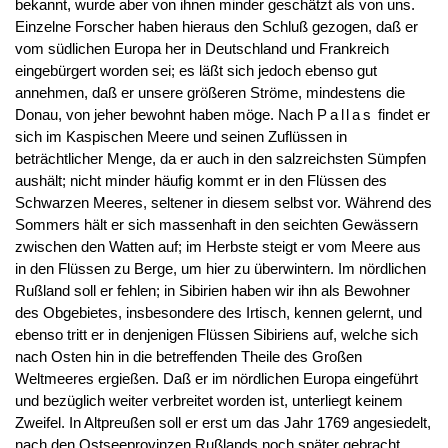
bekannt, wurde aber von ihnen minder geschätzt als von uns.
Einzelne Forscher haben hieraus den Schluß gezogen, daß er
vom südlichen Europa her in Deutschland und Frankreich
eingebürgert worden sei; es läßt sich jedoch ebenso gut
annehmen, daß er unsere größeren Ströme, mindestens die
Donau, von jeher bewohnt haben möge. Nach
Pallas
findet er
sich im Kaspischen Meere und seinen Zuflüssen in
beträchtlicher Menge, da er auch in den salzreichsten Sümpfen
aushält; nicht minder häufig kommt er in den Flüssen des
Schwarzen Meeres, seltener in diesem selbst vor. Während des
Sommers hält er sich massenhaft in den seichten Gewässern
zwischen den Watten auf; im Herbste steigt er vom Meere aus
in den Flüssen zu Berge, um hier zu überwintern. Im nördlichen
Rußland soll er fehlen; in Sibirien haben wir ihn als Bewohner
des Obgebietes, insbesondere des Irtisch, kennen gelernt, und
ebenso tritt er in denjenigen Flüssen Sibiriens auf, welche sich
nach Osten hin in die betreffenden Theile des Großen
Weltmeeres ergießen. Daß er im nördlichen Europa eingeführt
und bezüglich weiter verbreitet worden ist, unterliegt keinem
Zweifel. In Altpreußen soll er erst um das Jahr 1769 angesiedelt,
nach den Ostseeprovinzen Rußlands noch später gebracht