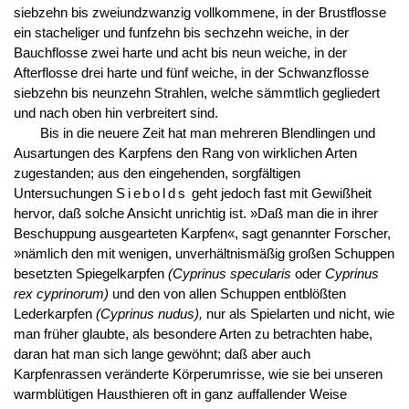
siebzehn bis zweiundzwanzig vollkommene, in der Brustflosse
ein stacheliger und funfzehn bis sechzehn weiche, in der
Bauchflosse zwei harte und acht bis neun weiche, in der
Afterflosse drei harte und fünf weiche, in der Schwanzflosse
siebzehn bis neunzehn Strahlen, welche sämmtlich gegliedert
und nach oben hin verbreitert sind.
Bis in die neuere Zeit hat man mehreren Blendlingen und
Ausartungen des Karpfens den Rang von wirklichen Arten
zugestanden; aus den eingehenden, sorgfältigen
Untersuchungen
Siebolds
geht jedoch fast mit Gewißheit
hervor, daß solche Ansicht unrichtig ist. »Daß man die in ihrer
Beschuppung ausgearteten Karpfen«, sagt genannter Forscher,
»nämlich den mit wenigen, unverhältnismäßig großen Schuppen
besetzten Spiegelkarpfen
(Cyprinus specularis
oder
Cyprinus
rex cyprinorum)
und den von allen Schuppen entblößten
Lederkarpfen
(Cyprinus nudus),
nur als Spielarten und nicht, wie
man früher glaubte, als besondere Arten zu betrachten habe,
daran hat man sich lange gewöhnt; daß aber auch
Karpfenrassen veränderte Körperumrisse, wie sie bei unseren
warmblütigen Hausthieren oft in ganz auffallender Weise