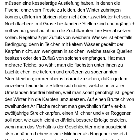
müssen eine kesselartige Austiefung haben, in denen die
Fische, ohne vom Froste zu leiden, den Winter zubringen
können, dürfen im übrigen aber nicht über zwei Meter tief sein.
Noch flachere, mit Grase bestandene Stellen sind unumgänglich
nothwendig, weil auf ihnen die Zuchtkarpfen ihre Eier absetzen
sollen. Regelmäßiger Zufluß von weichem Wasser ist ebenfalls
Bedingung; denn in Teichen mit kaltem Wasser gedeiht der
Karpfen nicht, am wenigsten in solchen, welche starke Quellen
besitzen oder den Zufluß von solchen empfangen. Hat man
mehrere Teiche, so wählt man die flachsten unter ihnen zu
Laichteichen, die tieferen und größeren zu sogenannten
Streckteichen; immer aber ist darauf zu sehen, daß in jedem
einzelnen Teiche tiefe Stellen sich finden, welche unter allen
Umständen frostfrei bleiben, weil man sonst genöthigt ist, gegen
den Winter hin die Karpfen umzusetzen. Auf einen Brutteich von
zweihundert Ar Fläche rechnet man gewöhnlich fünf vier-bis
zwölfjährige Streichkarpfen, einen Milchner und vier Roggener,
soll aber, wie auch leicht erklärlich, bessere Erfolge erzielen,
wenn man das Verhältnis der Geschlechter mehr ausgleicht,
also annähernd ebenso viele Milchner als Roggener einsetzt.