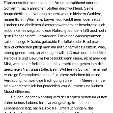
Pflanzenstoffen verschiedener Art umherspähend oder den
Schlamm nach ähnlichen Stoffen durchwühlend. Seine
hauptsächlichste Nahrung besteht wohl in kleinem Gethiere,
namentlich in Würmern, Larven von Kerbthieren oder selbst
Lurchen und ähnlichen Wasserbewohnern; er beschränkt sich
jedoch keineswegs auf diese Nahrung, sondern frißt auch sehr
gern Pflanzenstoffe, vermoderte Theile der Wasserpflanzen
selbst, faulige Früchte, gekochte Kartoffeln oder Brod usw. In
den Zuchtteichen pflegt man ihn mit Schafmist zu füttern, was,
streng genommen, so viel sagen will, daß man durch den Mist
Kerbthiere und Gewürm herbeilockt; denn diese, nicht aber der
Mist, welchen er freilich auch mit verschluckt, geben ihm die
geeigneten Nahrungsstoffe. Beim Wühlen im Schlamme nimmt
er erdige Bestandtheile mit auf, ja, diese scheinen für seine
Verdauung nothwendige Bedingung zu sein. Im Meere nährt er
sich wahrscheinlich hauptsächlich von Würmern und kleinen
Muschelthieren.
Bei genügender Nahrung wird der Karpfen schon im dritten
Jahre seines Lebens fortpflanzungsfähig. Im fünften
Lebensjahre legt, nach
Blochs
Untersuchungen, das