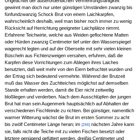
Ungeachtet der außerordentlichen Vermehrungsfähigkeit
gewinnt man doch nur unter günstigen Umständen zwanzig bis
fünfundzwanzig Schock Brut von einem Laichkarpfen,
wahrscheinlich deshalb, weil man bisher noch immer zu wenig
Rücksicht auf Herrichtung geeigneter Laichplätze nimmt.
Erfahrene Teichwirte, welche aus Weiden geflochtene Matten
oder Hürden zwanzig Centimeter tief unter den Wasserspiegel
wagerecht legten und auf der Oberseite mit sehr vielen kleinen
Büscheln aus Fichtenzweigen versahen, erfuhren, daß die
Karpfen diese Vorrichtungen zum Ablegen ihres Laiches
benutzten, daß weit mehr von den Eiern befruchtet wurden und
der Ertrag sich bedeutend vermehrte. Während der Brutzeit
muß das Wasser des Zuchtteiches möglichst auf demselben
Stande erhalten werden, damit die Eier nicht zeitweilig
bloßliegen und verderben. Nach dem Ausschlüpfen der jungen
Brut hat man sein Augenmerk hauptsächlich auf Abhalten der
verschiedenen Fischfeinde zu richten. Bei günstiger, namentlich
warmer Witterung wächst die Brut im ersten Sommer zu acht
bis zwölf Centimeter Länge heran; im
nächsten Jahre kann
[266]
sie, falls nicht die Teiche mit zu vielen Fischen besetzt oder
letztere genügend gefüttert werden, dreißig Centimeter und