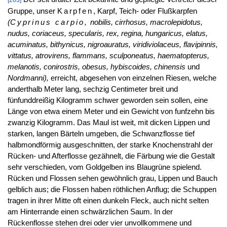
Gruppe, unser
Karpfen
, Karpf, Teich- oder Flußkarpfen
(
Cyprinus carpio,
nobilis, cirrhosus, macrolepidotus,
nudus, coriaceus, specularis, rex, regina, hungaricus, elatus,
acuminatus, bithynicus, nigroauratus, viridiviolaceus, flavipinnis,
vittatus, atrovirens, flammans, sculponeatus, haematopterus,
melanotis, conirostris, obesus, hybiscoides, chinensis
und
Nordmanni),
erreicht, abgesehen von einzelnen Riesen, welche
anderthalb Meter lang, sechzig Centimeter breit und
fünfunddreißig Kilogramm schwer geworden sein sollen, eine
Länge von etwa einem Meter und ein Gewicht von funfzehn bis
zwanzig Kilogramm. Das Maul ist weit, mit dicken Lippen und
starken, langen Bärteln umgeben, die Schwanzflosse tief
halbmondförmig ausgeschnitten, der starke Knochenstrahl der
Rücken- und Afterflosse gezähnelt, die Färbung wie die Gestalt
sehr verschieden, vom Goldgelben ins Blaugrüne spielend.
Rücken und Flossen sehen gewöhnlich grau, Lippen und Bauch
gelblich aus; die Flossen haben röthlichen Anflug; die Schuppen
tragen in ihrer Mitte oft einen dunkeln Fleck, auch nicht selten
am Hinterrande einen schwärzlichen Saum. In der
Rückenflosse stehen drei oder vier unvollkommene und