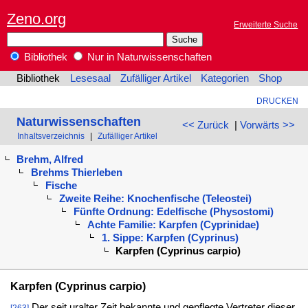
Zeno.org
Erweiterte Suche
Bibliothek
Nur in Naturwissenschaften
Bibliothek
Lesesaal
Zufälliger Artikel
Kategorien
Shop
DRUCKEN
Naturwissenschaften
<< Zurück
|
Vorwärts >>
Inhaltsverzeichnis
|
Zufälliger Artikel
Brehm, Alfred
Brehms Thierleben
Fische
Zweite Reihe: Knochenfische (Teleostei)
Fünfte Ordnung: Edelfische (Physostomi)
Achte Familie: Karpfen (Cyprinidae)
1. Sippe: Karpfen (Cyprinus)
Karpfen (Cyprinus carpio)
Karpfen (Cyprinus carpio)
Der seit uralter Zeit bekannte und gepflegte Vertreter dieser
[263]