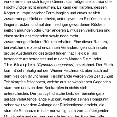
vorkommen, an sich tragen können, das mögen selbst manche
Fischkundige nicht einräumen. Es kann der Karpfen, dessen
Körper in ursprünglicher Form länglich und etwas seitlich
zusammengedrückt erscheint, unter gewissen Einflüssen sich
länger strecken und auf dem niedriger gewordenen Rücken
seitlich abrunden oder unter anderen Einflüssen verkürzen und
einen steiler ansteigenden sowie noch mehr
zusammengedrückten Rücken erhalten. Eine dieser Rassen,
bei welcher die zuerst erwähnten Veränderungen sich in sehr
großer Ausdehnung gesteigert finden, hat
Heckel
als
besondere Art betrachtet und mit dem Namen
See
- oder
Theißkarpfen
(Cyprinus hungaricus)
bezeichnet. Der Fisch
kommt sehr häufig auf den Wiener Fischmarkt; aber auch auf
dem hiesigen (Münchener) Fischmarkte werden von Zeit zu Zeit
Teichkarpfen feilgeboten, welche aus schwäbischen Gegenden
stammen und von dem Seekarpfen in nichts sich
unterscheiden. Der fast cylindrische Leib, der beinahe ganz
gerade verlaufende lange Rücken, welcher seinen Höhepunkt
schon weit vor dem Anfange der Rückenflosse erreicht, die
stumpfe Schnauze mit der nur wenig nach vorn aufsteigenden
Mundspalte und der ganz gerade Verlauf des Bauches, alle