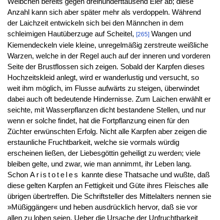
Weibchen bereits gegen dreihunderttausend Eier ab; diese
Anzahl kann sich aber später mehr als verdoppeln. Während
der Laichzeit entwickeln sich bei den Männchen in dem
schleimigen Hautüberzuge auf Scheitel,
Wangen und
[265]
Kiemendeckeln viele kleine, unregelmäßig zerstreute weißliche
Warzen, welche in der Regel auch auf der inneren und vorderen
Seite der Brustflossen sich zeigen. Sobald der Karpfen dieses
Hochzeitskleid anlegt, wird er wanderlustig und versucht, so
weit ihm möglich, im Flusse aufwärts zu steigen, überwindet
dabei auch oft bedeutende Hindernisse. Zum Laichen erwählt er
seichte, mit Wasserpflanzen dicht bestandene Stellen, und nur
wenn er solche findet, hat die Fortpflanzung einen für den
Züchter erwünschten Erfolg. Nicht alle Karpfen aber zeigen die
erstaunliche Fruchtbarkeit, welche sie vormals würdig
erscheinen ließen, der Liebesgöttin geheiligt zu werden; viele
bleiben gelte, und zwar, wie man annimmt, ihr Leben lang.
Schon
Aristoteles
kannte diese Thatsache und wußte, daß
diese gelten Karpfen an Fettigkeit und Güte ihres Fleisches alle
übrigen übertreffen. Die Schriftsteller des Mittelalters nennen sie
»Müßiggänger« und heben ausdrücklich hervor, daß sie vor
allen zu loben seien. Ueber die Ursache der Unfruchtbarkeit