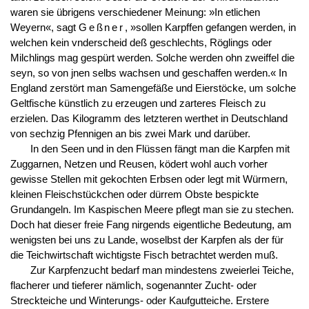
waren sie übrigens verschiedener Meinung: »In etlichen
Weyern«, sagt
Geßner
, »sollen Karpffen gefangen werden, in
welchen kein vnderscheid deß geschlechts, Röglings oder
Milchlings mag gespürt werden. Solche werden ohn zweiffel die
seyn, so von jnen selbs wachsen und geschaffen werden.« In
England zerstört man Samengefäße und Eierstöcke, um solche
Geltfische künstlich zu erzeugen und zarteres Fleisch zu
erzielen. Das Kilogramm des letzteren werthet in Deutschland
von sechzig Pfennigen an bis zwei Mark und darüber.
In den Seen und in den Flüssen fängt man die Karpfen mit
Zuggarnen, Netzen und Reusen, ködert wohl auch vorher
gewisse Stellen mit gekochten Erbsen oder legt mit Würmern,
kleinen Fleischstückchen oder dürrem Obste bespickte
Grundangeln. Im Kaspischen Meere pflegt man sie zu stechen.
Doch hat dieser freie Fang nirgends eigentliche Bedeutung, am
wenigsten bei uns zu Lande, woselbst der Karpfen als der für
die Teichwirtschaft wichtigste Fisch betrachtet werden muß.
Zur Karpfenzucht bedarf man mindestens zweierlei Teiche,
flacherer und tieferer nämlich, sogenannter Zucht- oder
Streckteiche und Winterungs- oder Kaufgutteiche. Erstere