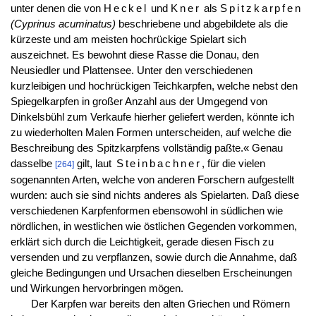
unter denen die von
Heckel
und
Kner
als
Spitzkarpfen
(Cyprinus acuminatus)
beschriebene und abgebildete als die
kürzeste und am meisten hochrückige Spielart sich
auszeichnet. Es bewohnt diese Rasse die Donau, den
Neusiedler und Plattensee. Unter den verschiedenen
kurzleibigen und hochrückigen Teichkarpfen, welche nebst den
Spiegelkarpfen in großer Anzahl aus der Umgegend von
Dinkelsbühl zum Verkaufe hierher geliefert werden, könnte ich
zu wiederholten Malen Formen unterscheiden, auf welche die
Beschreibung des Spitzkarpfens vollständig paßte.« Genau
dasselbe
gilt, laut
Steinbachner
, für die vielen
[264]
sogenannten Arten, welche von anderen Forschern aufgestellt
wurden: auch sie sind nichts anderes als Spielarten. Daß diese
verschiedenen Karpfenformen ebensowohl in südlichen wie
nördlichen, in westlichen wie östlichen Gegenden vorkommen,
erklärt sich durch die Leichtigkeit, gerade diesen Fisch zu
versenden und zu verpflanzen, sowie durch die Annahme, daß
gleiche Bedingungen und Ursachen dieselben Erscheinungen
und Wirkungen hervorbringen mögen.
Der Karpfen war bereits den alten Griechen und Römern