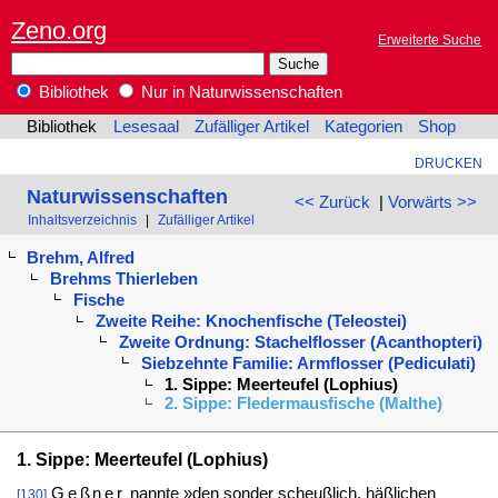
Zeno.org
Erweiterte Suche
Bibliothek
Nur in Naturwissenschaften
Bibliothek
Lesesaal
Zufälliger Artikel
Kategorien
Shop
DRUCKEN
Naturwissenschaften
<< Zurück
|
Vorwärts >>
Inhaltsverzeichnis
|
Zufälliger Artikel
Brehm, Alfred
Brehms Thierleben
Fische
Zweite Reihe: Knochenfische (Teleostei)
Zweite Ordnung: Stachelflosser (Acanthopteri)
Siebzehnte Familie: Armflosser (Pediculati)
1. Sippe: Meerteufel (Lophius)
2. Sippe: Fledermausfische (Malthe)
1. Sippe: Meerteufel (Lophius)
Geßner
nannte »den sonder scheußlich, häßlichen
[130]