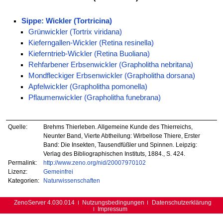
Sippe: Wickler (Tortricina)
Grünwickler (Tortrix viridana)
Kieferngallen-Wickler (Retina resinella)
Kieferntrieb-Wickler (Retina Buoliana)
Rehfarbener Erbsenwickler (Grapholitha nebritana)
Mondfleckiger Erbsenwickler (Grapholitha dorsana)
Apfelwickler (Grapholitha pomonella)
Pflaumenwickler (Grapholitha funebrana)
Quelle:
Brehms Thierleben. Allgemeine Kunde des Thierreichs,
Neunter Band, Vierte Abtheilung: Wirbellose Thiere, Erster
Band: Die Insekten, Tausendfüßler und Spinnen. Leipzig:
Verlag des Bibliographischen Instituts, 1884., S. 424.
Permalink:
http://www.zeno.org/nid/20007970102
Lizenz:
Gemeinfrei
Kategorien:
Naturwissenschaften
ZenoServer 4.030.014
Nutzungsbedingungen
Datenschutzerklärung
Impressum