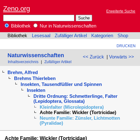
Zeno.org
Erweiterte Suche
Bibliothek
Nur in Naturwissenschaften
Bibliothek
Lesesaal
Zufälliger Artikel
Kategorien
Shop
DRUCKEN
Naturwissenschaften
<< Zurück
|
Vorwärts >>
Inhaltsverzeichnis
|
Zufälliger Artikel
Brehm, Alfred
Brehms Thierleben
Insekten, Tausendfüßler und Spinnen
Insekten
Dritte Ordnung: Schmetterlinge, Falter
(Lepidoptera, Glossata)
Kleinfalter (Microlepidoptera)
Achte Familie: Wickler (Tortricidae)
Neunte Familie: Zünsler, Lichtmotten
(Pyralidae)
Achte Familie: Wickler (Tortricidae)