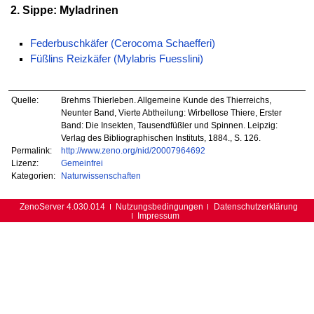
2. Sippe: Myladrinen
Federbuschkäfer (Cerocoma Schaefferi)
Füßlins Reizkäfer (Mylabris Fuesslini)
Quelle:
Brehms Thierleben. Allgemeine Kunde des Thierreichs,
Neunter Band, Vierte Abtheilung: Wirbellose Thiere, Erster
Band: Die Insekten, Tausendfüßler und Spinnen. Leipzig:
Verlag des Bibliographischen Instituts, 1884., S. 126.
Permalink:
http://www.zeno.org/nid/20007964692
Lizenz:
Gemeinfrei
Kategorien:
Naturwissenschaften
ZenoServer 4.030.014
Nutzungsbedingungen
Datenschutzerklärung
Impressum