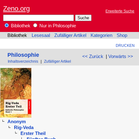
Zeno.org
Erweiterte Suche
Bibliothek
Nur in Philosophie
Bibliothek
Lesesaal
Zufälliger Artikel
Kategorien
Shop
DRUCKEN
Philosophie
<< Zurück
|
Vorwärts >>
Inhaltsverzeichnis
|
Zufälliger Artikel
Anonym
Rig-Veda
Erster Theil