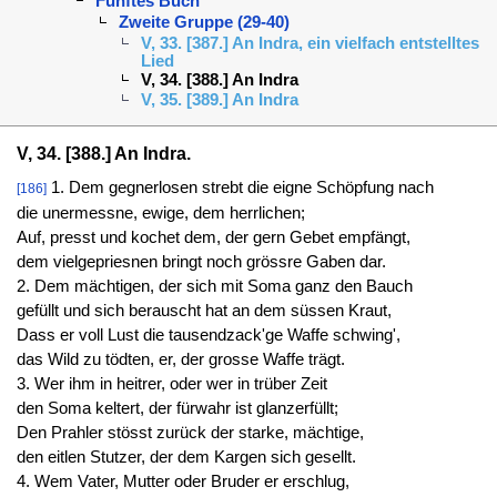
Fünftes Buch
Zweite Gruppe (29-40)
V, 33. [387.] An Indra, ein vielfach entstelltes
Lied
V, 34. [388.] An Indra
V, 35. [389.] An Indra
V, 34. [388.] An Indra.
1. Dem gegnerlosen strebt die eigne Schöpfung nach
[186]
die unermessne, ewige, dem herrlichen;
Auf, presst und kochet dem, der gern Gebet empfängt,
dem vielgepriesnen bringt noch grössre Gaben dar.
2. Dem mächtigen, der sich mit Soma ganz den Bauch
gefüllt und sich berauscht hat an dem süssen Kraut,
Dass er voll Lust die tausendzack'ge Waffe schwing',
das Wild zu tödten, er, der grosse Waffe trägt.
3. Wer ihm in heitrer, oder wer in trüber Zeit
den Soma keltert, der fürwahr ist glanzerfüllt;
Den Prahler stösst zurück der starke, mächtige,
den eitlen Stutzer, der dem Kargen sich gesellt.
4. Wem Vater, Mutter oder Bruder er erschlug,