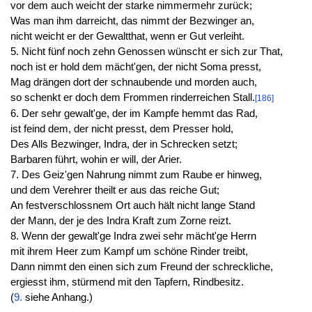
vor dem auch weicht der starke nimmermehr zurück;
Was man ihm darreicht, das nimmt der Bezwinger an,
nicht weicht er der Gewaltthat, wenn er Gut verleiht.
5. Nicht fünf noch zehn Genossen wünscht er sich zur That,
noch ist er hold dem mächt'gen, der nicht Soma presst,
Mag drängen dort der schnaubende und morden auch,
so schenkt er doch dem Frommen rinderreichen Stall.
[186]
6. Der sehr gewalt'ge, der im Kampfe hemmt das Rad,
ist feind dem, der nicht presst, dem Presser hold,
Des Alls Bezwinger, Indra, der in Schrecken setzt;
Barbaren führt, wohin er will, der Arier.
7. Des Geiz'gen Nahrung nimmt zum Raube er hinweg,
und dem Verehrer theilt er aus das reiche Gut;
An festverschlossnem Ort auch hält nicht lange Stand
der Mann, der je des Indra Kraft zum Zorne reizt.
8. Wenn der gewalt'ge Indra zwei sehr mächt'ge Herrn
mit ihrem Heer zum Kampf um schöne Rinder treibt,
Dann nimmt den einen sich zum Freund der schreckliche,
ergiesst ihm, stürmend mit den Tapfern, Rindbesitz.
(
9.
siehe Anhang.)