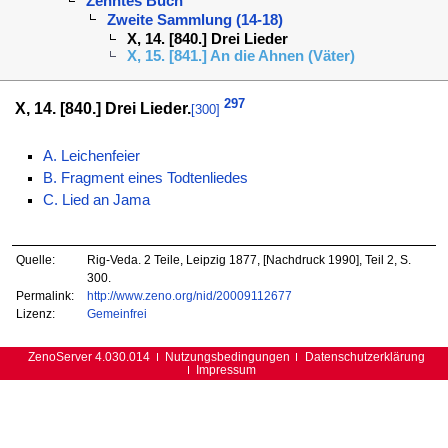
Zehntes Buch
Zweite Sammlung (14-18)
X, 14. [840.] Drei Lieder
X, 15. [841.] An die Ahnen (Väter)
297
X, 14. [840.] Drei Lieder.
[300]
A. Leichenfeier
B. Fragment eines Todtenliedes
C. Lied an Jama
Quelle:
Rig-Veda. 2 Teile, Leipzig 1877, [Nachdruck 1990], Teil 2, S.
300.
Permalink:
http://www.zeno.org/nid/20009112677
Lizenz:
Gemeinfrei
ZenoServer 4.030.014
Nutzungsbedingungen
Datenschutzerklärung
Impressum