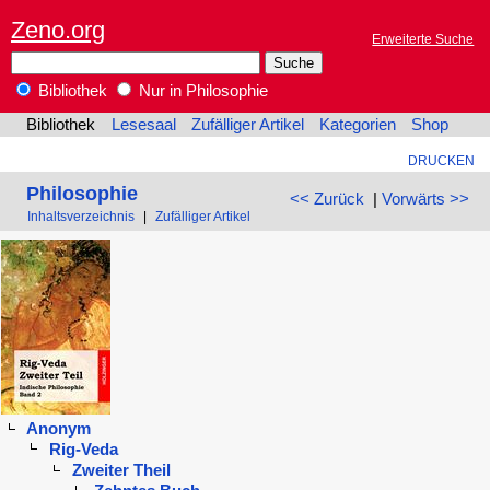
Zeno.org
Erweiterte Suche
Bibliothek
Nur in Philosophie
Bibliothek
Lesesaal
Zufälliger Artikel
Kategorien
Shop
DRUCKEN
Philosophie
<< Zurück
|
Vorwärts >>
Inhaltsverzeichnis
|
Zufälliger Artikel
Anonym
Rig-Veda
Zweiter Theil