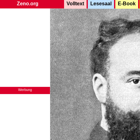
Zeno.org
Volltext
Lesesaal
E-Book
Werbung