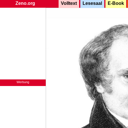
Zeno.org
Volltext
Lesesaal
E-Book
Werbung