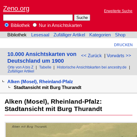
Zeno.org
Erweiterte Suche
Bibliothek
Nur in Ansichtskarten
Bibliothek
Lesesaal
Zufälliger Artikel
Kategorien
Shop
DRUCKEN
10.000 Ansichtskarten von
<< Zurück
|
Vorwärts >>
Deutschland um 1900
Orte von A bis Z
|
Tabelle
|
Historische Ansichtskarten bei ancestry.de
|
Zufälliger Artikel
Alken (Mosel), Rheinland-Pfalz
Stadtansicht mit Burg Thurandt
Alken (Mosel), Rheinland-Pfalz:
Stadtansicht mit Burg Thurandt