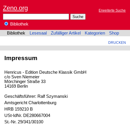
Zeno.org
Erweiterte Suche
Bibliothek
Bibliothek
Lesesaal
Zufälliger Artikel
Kategorien
Shop
DRUCKEN
Impressum
Henricus - Edition Deutsche Klassik GmbH
c/o Sven Niemeier
Mörchinger Straße 33
14169 Berlin
Geschäftsführer: Ralf Szymanski
Amtsgericht Charlottenburg
HRB 159210 B
USt-IdNr. DE280667004
St.-Nr. 29/341/30100